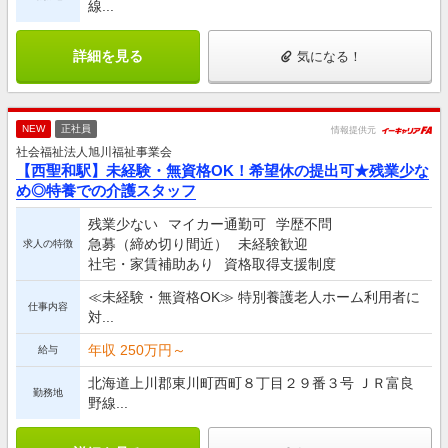
線...
詳細を見る
気になる！
NEW
正社員
情報提供元
社会福祉法人旭川福祉事業会
【西聖和駅】未経験・無資格OK！希望休の提出可★残業少な
め◎特養での介護スタッフ
残業少ない
マイカー通勤可
学歴不問
急募（締め切り間近）
未経験歓迎
求人の特徴
社宅・家賃補助あり
資格取得支援制度
≪未経験・無資格OK≫ 特別養護老人ホーム利用者に
仕事内容
対...
年収 250万円～
給与
北海道上川郡東川町西町８丁目２９番３号 ＪＲ富良
勤務地
野線...