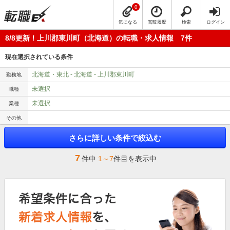
0
気になる
閲覧履歴
検索
ログイン
8/8更新！上川郡東川町（北海道）の転職・求人情報 7件
現在選択されている条件
北海道・東北 - 北海道 - 上川郡東川町
勤務地
未選択
職種
未選択
業種
その他
さらに詳しい条件で絞込む
7
件中
1～7
件目を表示中