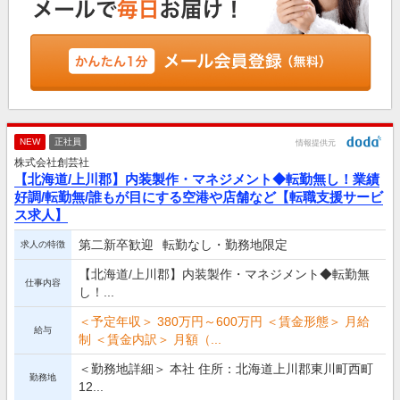
NEW
正社員
情報提供元
株式会社創芸社
【北海道/上川郡】内装製作・マネジメント◆転勤無し！業績
好調/転勤無/誰もが目にする空港や店舗など【転職支援サービ
ス求人】
第二新卒歓迎
転勤なし・勤務地限定
求人の特徴
【北海道/上川郡】内装製作・マネジメント◆転勤無
仕事内容
し！...
＜予定年収＞ 380万円～600万円 ＜賃金形態＞ 月給
給与
制 ＜賃金内訳＞ 月額（...
＜勤務地詳細＞ 本社 住所：北海道上川郡東川町西町
勤務地
12...