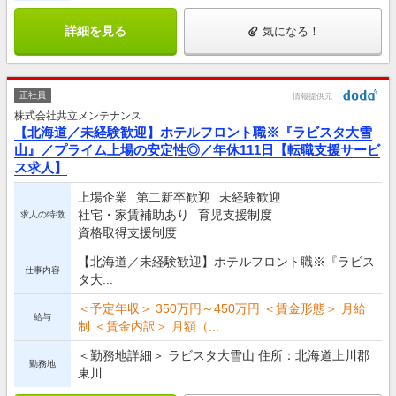
詳細を見る
気になる！
正社員
情報提供元
株式会社共立メンテナンス
【北海道／未経験歓迎】ホテルフロント職※『ラビスタ大雪
山』／プライム上場の安定性◎／年休111日【転職支援サービ
ス求人】
上場企業
第二新卒歓迎
未経験歓迎
社宅・家賃補助あり
育児支援制度
求人の特徴
資格取得支援制度
【北海道／未経験歓迎】ホテルフロント職※『ラビス
仕事内容
タ大...
＜予定年収＞ 350万円～450万円 ＜賃金形態＞ 月給
給与
制 ＜賃金内訳＞ 月額（...
＜勤務地詳細＞ ラビスタ大雪山 住所：北海道上川郡
勤務地
東川...