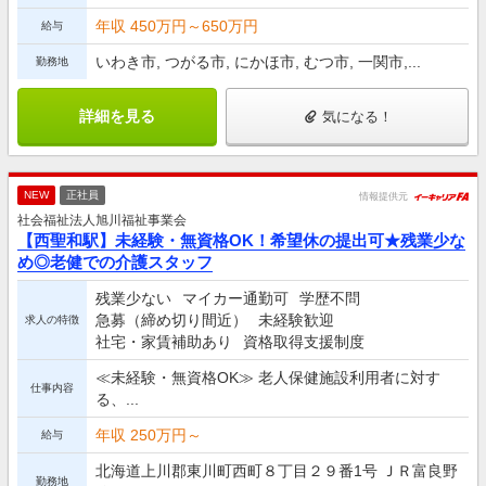
年収 450万円～650万円
給与
いわき市, つがる市, にかほ市, むつ市, 一関市,...
勤務地
詳細を見る
気になる！
NEW
正社員
情報提供元
社会福祉法人旭川福祉事業会
【西聖和駅】未経験・無資格OK！希望休の提出可★残業少な
め◎老健での介護スタッフ
残業少ない
マイカー通勤可
学歴不問
急募（締め切り間近）
未経験歓迎
求人の特徴
社宅・家賃補助あり
資格取得支援制度
≪未経験・無資格OK≫ 老人保健施設利用者に対す
仕事内容
る、...
年収 250万円～
給与
北海道上川郡東川町西町８丁目２９番1号 ＪＲ富良野
勤務地