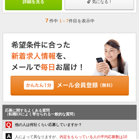
詳細を見る
気になる！
7
件中
1～7
件目を表示中
応募に関するよくある質問
（転職EXによく寄せられる一般的な質問）
Q
他の人は何社くらい応募していますか？
A
人によって異なりますが、
内定をもらっている人の平均応募数は10