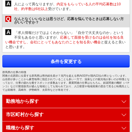
A
人によって異なりますが、
内定をもらっている人の平均応募数は10
社、約半数は6社以上
受けています。
Q
なんとなくいいなとは思うけど、応募を悩んでるときは応募しない方
がいいですか？
A
「求人情報だけではよくわからない」「自分で大丈夫なのか」という
不安もあるかと思いますが、
応募して面接を受けるのは会社を知る良
い機会ですし、会社にとってもあなたのことを知る良い機会
と捉えると良い
と思います。
条件を変更する
群馬県の仕事の特徴
関東の北西部に位置する群馬県は県内総生産が７兆円を超える県内GDPが国内22位の県となっています。
山岳部が多いことから豪雪地帯に指定されていることも多い一方で、温泉などの観光地が多いのが特徴とな
っており、仕事の疲れを癒すスポットが多数あります。農業関連の仕事はもちろん、娯楽関連の機材（パチ
ンコ）などの製造販売が盛んな地域としても知られており、人口密度や地域発展の度合で見ると転職先とし
ては前橋市、高崎市、伊勢崎市、太田市などが有名です。
勤務地から探す
市区町村から探す
職種から探す