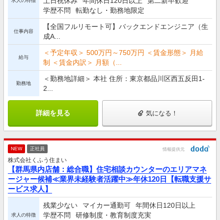
土日祝休み
年間休日120日以上
第二新卒歓迎
求人の特徴
学歴不問
転勤なし・勤務地限定
【全国フルリモート可】バックエンドエンジニア（生
仕事内容
成A...
＜予定年収＞ 500万円～750万円 ＜賃金形態＞ 月給
給与
制 ＜賃金内訳＞ 月額（...
＜勤務地詳細＞ 本社 住所：東京都品川区西五反田1-
勤務地
2...
詳細を見る
気になる！
NEW
正社員
情報提供元
株式会社くふう住まい
【群馬県内店舗：総合職】住宅相談カウンターのエリアマネ
ージャー候補≪業界未経験者活躍中≫年休120日【転職支援サ
ービス求人】
残業少ない
マイカー通勤可
年間休日120日以上
学歴不問
研修制度・教育制度充実
求人の特徴