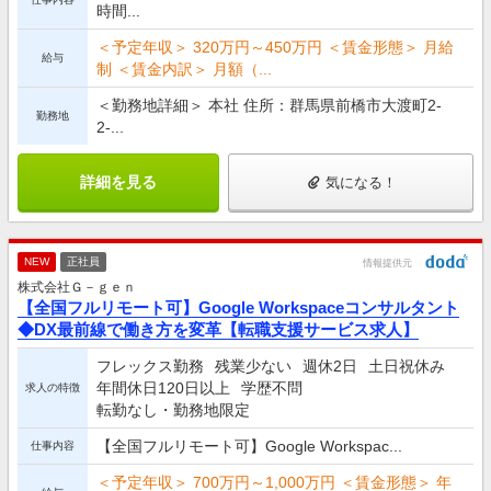
時間...
＜予定年収＞ 320万円～450万円 ＜賃金形態＞ 月給
給与
制 ＜賃金内訳＞ 月額（...
＜勤務地詳細＞ 本社 住所：群馬県前橋市大渡町2-
勤務地
2-...
詳細を見る
気になる！
NEW
正社員
情報提供元
株式会社Ｇ－ｇｅｎ
【全国フルリモート可】Google Workspaceコンサルタント
◆DX最前線で働き方を変革【転職支援サービス求人】
フレックス勤務
残業少ない
週休2日
土日祝休み
年間休日120日以上
学歴不問
求人の特徴
転勤なし・勤務地限定
【全国フルリモート可】Google Workspac...
仕事内容
＜予定年収＞ 700万円～1,000万円 ＜賃金形態＞ 年