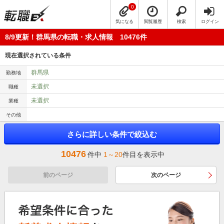
0
気になる
閲覧履歴
検索
ログイン
8/9更新！群馬県の転職・求人情報 10476件
現在選択されている条件
群馬県
勤務地
未選択
職種
未選択
業種
その他
さらに詳しい条件で絞込む
10476
件中
1～20
件目を表示中
前のページ
次のページ