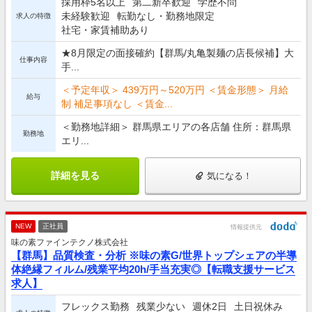
採用枠5名以上
第二新卒歓迎
学歴不問
未経験歓迎
転勤なし・勤務地限定
求人の特徴
社宅・家賃補助あり
★8月限定の面接確約【群馬/丸亀製麺の店長候補】大
仕事内容
手...
＜予定年収＞ 439万円～520万円 ＜賃金形態＞ 月給
給与
制 補足事項なし ＜賃金...
＜勤務地詳細＞ 群馬県エリアの各店舗 住所：群馬県
勤務地
エリ...
詳細を見る
気になる！
NEW
正社員
情報提供元
味の素ファインテクノ株式会社
【群馬】品質検査・分析 ※味の素G/世界トップシェアの半導
体絶縁フィルム/残業平均20h/手当充実◎【転職支援サービス
求人】
フレックス勤務
残業少ない
週休2日
土日祝休み