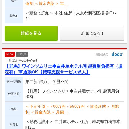
給与
俸制 ＜賃金内訳＞ 年...
＜勤務地詳細＞ 本社 住所：東京都新宿区揚場町1-
勤務地
21...
詳細を見る
気になる！
NEW
正社員
情報提供元
白井屋ホテル株式会社
【群馬】ワインソムリエ◆白井屋ホテル/引越費用負担有（規
定有）/車通勤OK【転職支援サービス求人】
第二新卒歓迎
学歴不問
求人の特徴
【群馬】ワインソムリエ◆白井屋ホテル/引越費用負
仕事内容
担有...
＜予定年収＞ 400万円～550万円 ＜賃金形態＞ 月給
給与
制 ＜賃金内訳＞ 月額（...
＜勤務地詳細＞ 白井屋ホテル 住所：群馬県前橋市本
勤務地
町2...