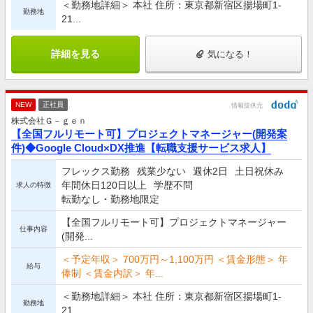
＜勤務地詳細＞ 本社 住所：東京都新宿区揚場町1-
勤務地
21...
詳細を見る
気になる！
NEW
正社員
情報提供元
株式会社Ｇ－ｇｅｎ
【全国フルリモート可】プロジェクトマネージャー(開発案
件)◆Google Cloud×DX推進【転職支援サービス求人】
フレックス勤務
残業少ない
週休2日
土日祝休み
年間休日120日以上
学歴不問
求人の特徴
転勤なし・勤務地限定
【全国フルリモート可】プロジェクトマネージャー
仕事内容
(開発...
＜予定年収＞ 700万円～1,100万円 ＜賃金形態＞ 年
給与
俸制 ＜賃金内訳＞ 年...
＜勤務地詳細＞ 本社 住所：東京都新宿区揚場町1-
勤務地
21...