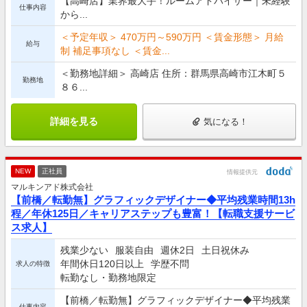
【高崎店】業界最大手！ルームアドバイザー｜未経験
仕事内容
から...
＜予定年収＞ 470万円～590万円 ＜賃金形態＞ 月給
給与
制 補足事項なし ＜賃金...
＜勤務地詳細＞ 高崎店 住所：群馬県高崎市江木町５
勤務地
８６...
詳細を見る
気になる！
NEW
正社員
情報提供元
マルキンアド株式会社
【前橋／転勤無】グラフィックデザイナー◆平均残業時間13h
程／年休125日／キャリアステップも豊富！【転職支援サービ
ス求人】
残業少ない
服装自由
週休2日
土日祝休み
年間休日120日以上
学歴不問
求人の特徴
転勤なし・勤務地限定
【前橋／転勤無】グラフィックデザイナー◆平均残業
仕事内容