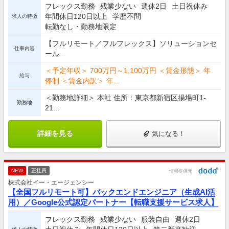
フレックス勤務
残業少ない
週休2日
土日祝休み
年間休日120日以上
学歴不問
求人の特徴
転勤なし・勤務地限定
【フルリモート／フルフレックス】ソリューションセ
仕事内容
ール...
＜予定年収＞ 700万円～1,100万円 ＜賃金形態＞ 年
給与
俸制 ＜賃金内訳＞ 年...
＜勤務地詳細＞ 本社 住所：東京都新宿区揚場町1-
勤務地
21...
詳細を見る
気になる！
NEW
正社員
情報提供元
株式会社イー・エージェンシー
【全国フルリモート可】バックエンドエンジニア（生成AI活
用）／Google公式認定パートナー【転職支援サービス求人】
フレックス勤務
残業少ない
服装自由
週休2日