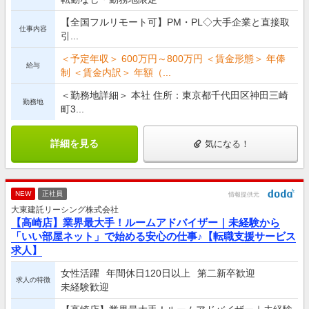
【全国フルリモート可】PM・PL◇大手企業と直接取
仕事内容
引...
＜予定年収＞ 600万円～800万円 ＜賃金形態＞ 年俸
給与
制 ＜賃金内訳＞ 年額（...
＜勤務地詳細＞ 本社 住所：東京都千代田区神田三崎
勤務地
町3...
詳細を見る
気になる！
NEW
正社員
情報提供元
大東建託リーシング株式会社
【高崎店】業界最大手！ルームアドバイザー｜未経験から
「いい部屋ネット」で始める安心の仕事♪【転職支援サービス
求人】
女性活躍
年間休日120日以上
第二新卒歓迎
求人の特徴
未経験歓迎