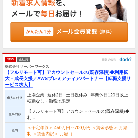
NEW
正社員
情報提供元
株式会社サーバーワークス
【フルリモート可】アカウントセールス(既存深耕)◆利用拡
大・成長支援／AWSプレミアティアパートナー【転職支援サ
ービス求人】
上場企業
週休2日
土日祝休み
年間休日120日以上
求人の特徴
転勤なし・勤務地限定
【フルリモート可】アカウントセールス(既存深耕)◆
仕事内容
利...
＜予定年収＞ 450万円～700万円 ＜賃金形態＞ 月給
給与
制 ＜賃金内訳＞ 月額（...