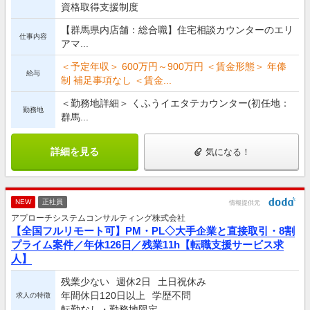
資格取得支援制度
【群馬県内店舗：総合職】住宅相談カウンターのエリ
仕事内容
アマ...
＜予定年収＞ 600万円～900万円 ＜賃金形態＞ 年俸
給与
制 補足事項なし ＜賃金...
＜勤務地詳細＞ くふうイエタテカウンター(初任地：
勤務地
群馬...
詳細を見る
気になる！
NEW
正社員
情報提供元
アプローチシステムコンサルティング株式会社
【全国フルリモート可】PM・PL◇大手企業と直接取引・8割
プライム案件／年休126日／残業11h【転職支援サービス求
人】
残業少ない
週休2日
土日祝休み
年間休日120日以上
学歴不問
求人の特徴
転勤なし・勤務地限定