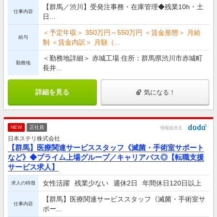
【群馬／渋川】受発注事務・在庫管理◆残業10h・土
仕事内容
日...
＜予定年収＞ 350万円～550万円 ＜賃金形態＞ 月給
給与
制 ＜賃金内訳＞ 月額（...
＜勤務地詳細＞ 赤城工場 住所：群馬県渋川市赤城町
勤務地
長井...
詳細を見る
気になる！
NEW
正社員
情報提供元
日本ステリ株式会社
【群馬】医療関連サービススタッフ《滅菌・手術室サポート
など》◆プライム上場グループ／キャリアパス◎【転職支援
サービス求人】
女性活躍
残業少ない
週休2日
年間休日120日以上
求人の特徴
【群馬】医療関連サービススタッフ《滅菌・手術室サ
仕事内容
ポー...