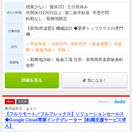
残業少ない
週休2日
土日祝休み
年間休日120日以上
第二新卒歓迎
学歴不問
求人の特徴
転勤なし・勤務地限定
【群馬/邑楽郡】機械設計 ◆業界トップクラスの専門
仕事内容
機...
＜予定年収＞ 500万円～600万円 ＜賃金形態＞ 月給
給与
制 ＜賃金内訳＞ 月額（...
＜勤務地詳細＞ 板倉工場 住所：群馬県邑楽郡板倉町
勤務地
泉野...
詳細を見る
気になる！
NEW
正社員
情報提供元
株式会社Ｇ－ｇｅｎ
【フルリモート／フルフレックス】ソリューションセールス
◆Google Cloud専業インテグレーター【転職支援サービス求
人】