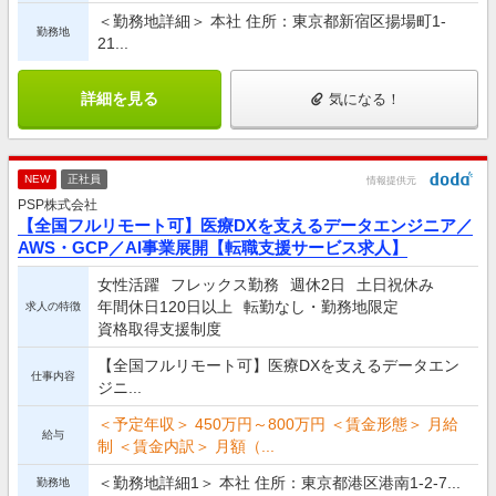
＜勤務地詳細＞ 本社 住所：東京都新宿区揚場町1-
勤務地
21...
詳細を見る
気になる！
NEW
正社員
情報提供元
PSP株式会社
【全国フルリモート可】医療DXを支えるデータエンジニア／
AWS・GCP／AI事業展開【転職支援サービス求人】
女性活躍
フレックス勤務
週休2日
土日祝休み
年間休日120日以上
転勤なし・勤務地限定
求人の特徴
資格取得支援制度
【全国フルリモート可】医療DXを支えるデータエン
仕事内容
ジニ...
＜予定年収＞ 450万円～800万円 ＜賃金形態＞ 月給
給与
制 ＜賃金内訳＞ 月額（...
＜勤務地詳細1＞ 本社 住所：東京都港区港南1-2-7...
勤務地