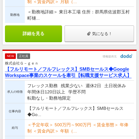
制 ＜賃金内訳＞ 月額（...
＜勤務地詳細＞ 東日本工場 住所：群馬県佐波郡玉村
勤務地
町樋...
詳細を見る
気になる！
NEW
正社員
情報提供元
株式会社Ｇ－ｇｅｎ
【フルリモート／フルフレックス】SMBセールス◆Google
Workspace事業のスケールを牽引【転職支援サービス求人】
フレックス勤務
残業少ない
週休2日
土日祝休み
年間休日120日以上
学歴不問
求人の特徴
転勤なし・勤務地限定
【フルリモート／フルフレックス】SMBセールス
仕事内容
◆Go...
＜予定年収＞ 500万円～900万円 ＜賃金形態＞ 年俸
給与
制 ＜賃金内訳＞ 年額（...