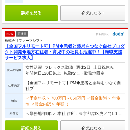
詳細を見る
気になる！
NEW
正社員
情報提供元
株式会社ファーマシフト
【全国フルリモート可】PM◆患者と薬局をつなぐ自社プロダ
クト開発◆地方在住者・育児中の社員も活躍中！【転職支援
サービス求人】
女性活躍
フレックス勤務
週休2日
土日祝休み
求人の特徴
年間休日120日以上
転勤なし・勤務地限定
【全国フルリモート可】PM◆患者と薬局をつなぐ自
仕事内容
社プ...
＜予定年収＞ 700万円～850万円 ＜賃金形態＞ 年俸
給与
制 ＜賃金内訳＞ 年額（...
＜勤務地詳細1＞ 本社 住所：東京都港区虎ノ門1-1-...
勤務地
詳細を見る
気になる！