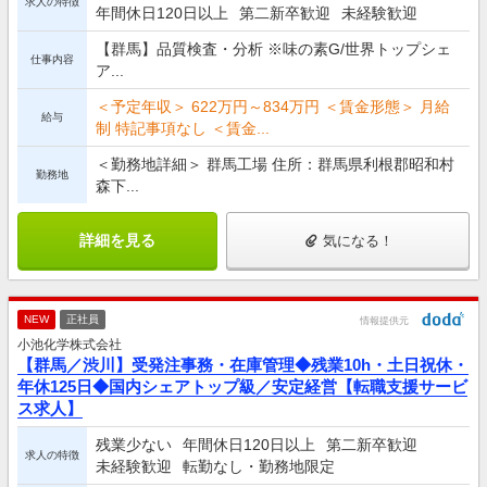
求人の特徴
年間休日120日以上
第二新卒歓迎
未経験歓迎
【群馬】品質検査・分析 ※味の素G/世界トップシェ
仕事内容
ア...
＜予定年収＞ 622万円～834万円 ＜賃金形態＞ 月給
給与
制 特記事項なし ＜賃金...
＜勤務地詳細＞ 群馬工場 住所：群馬県利根郡昭和村
勤務地
森下...
詳細を見る
気になる！
NEW
正社員
情報提供元
小池化学株式会社
【群馬／渋川】受発注事務・在庫管理◆残業10h・土日祝休・
年休125日◆国内シェアトップ級／安定経営【転職支援サービ
ス求人】
残業少ない
年間休日120日以上
第二新卒歓迎
求人の特徴
未経験歓迎
転勤なし・勤務地限定