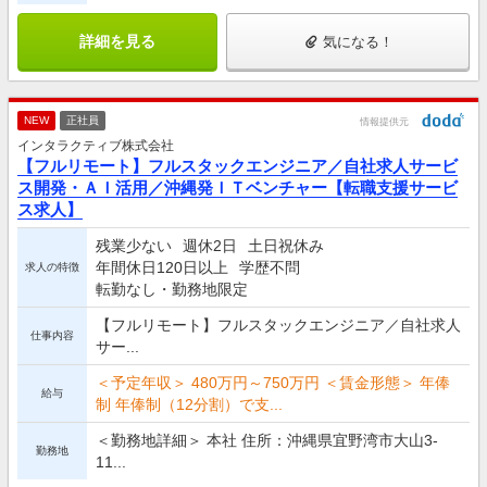
詳細を見る
気になる！
NEW
正社員
情報提供元
インタラクティブ株式会社
【フルリモート】フルスタックエンジニア／自社求人サービ
ス開発・ＡＩ活用／沖縄発ＩＴベンチャー【転職支援サービ
ス求人】
残業少ない
週休2日
土日祝休み
年間休日120日以上
学歴不問
求人の特徴
転勤なし・勤務地限定
【フルリモート】フルスタックエンジニア／自社求人
仕事内容
サー...
＜予定年収＞ 480万円～750万円 ＜賃金形態＞ 年俸
給与
制 年俸制（12分割）で支...
＜勤務地詳細＞ 本社 住所：沖縄県宜野湾市大山3-
勤務地
11...