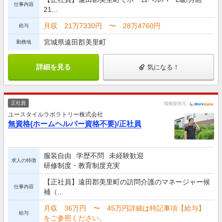
仕事内容
21...
月収 21万7330円 〜 28万4760円
給与
宮城県遠田郡美里町
勤務地
詳細を見る
気になる！
正社員
情報提供元
ユースタイルラボラトリー株式会社
無資格(ホームヘルパー資格不要)/正社員
服装自由
学歴不問
未経験歓迎
求人の特徴
研修制度・教育制度充実
【正社員】遠田郡美里町の訪問介護のマネージャー候
仕事内容
補（...
月収 36万円 〜 45万円詳細は特記事項【給与】
給与
をご参照ください。