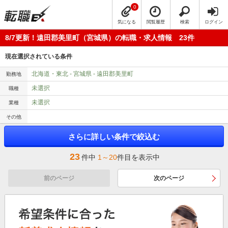
0
気になる
閲覧履歴
検索
ログイン
8/7更新！遠田郡美里町（宮城県）の転職・求人情報 23件
現在選択されている条件
北海道・東北 - 宮城県 - 遠田郡美里町
勤務地
未選択
職種
未選択
業種
その他
さらに詳しい条件で絞込む
23
件中
1～20
件目を表示中
前のページ
次のページ