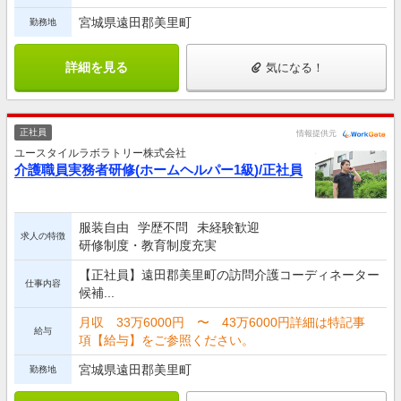
宮城県遠田郡美里町
勤務地
詳細を見る
気になる！
正社員
情報提供元
ユースタイルラボラトリー株式会社
介護職員実務者研修(ホームヘルパー1級)/正社員
服装自由
学歴不問
未経験歓迎
求人の特徴
研修制度・教育制度充実
【正社員】遠田郡美里町の訪問介護コーディネーター
仕事内容
候補...
月収 33万6000円 〜 43万6000円詳細は特記事
給与
項【給与】をご参照ください。
宮城県遠田郡美里町
勤務地