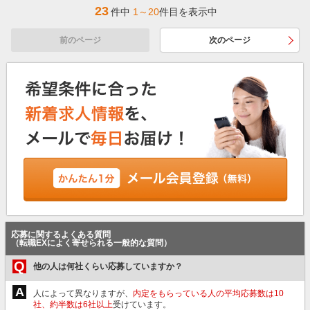
23
件中
1～20
件目を表示中
前のページ
次のページ
応募に関するよくある質問
（転職EXによく寄せられる一般的な質問）
Q
他の人は何社くらい応募していますか？
A
人によって異なりますが、
内定をもらっている人の平均応募数は10
社、約半数は6社以上
受けています。