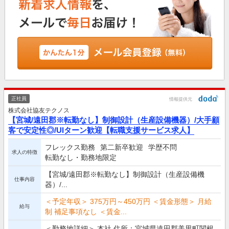
正社員
情報提供元
株式会社協友テクノス
【宮城/遠田郡※転勤なし】制御設計（生産設備機器）/大手顧
客で安定性◎/UIターン歓迎【転職支援サービス求人】
フレックス勤務
第二新卒歓迎
学歴不問
求人の特徴
転勤なし・勤務地限定
【宮城/遠田郡※転勤なし】制御設計（生産設備機
仕事内容
器）/...
＜予定年収＞ 375万円～450万円 ＜賃金形態＞ 月給
給与
制 補足事項なし ＜賃金...
＜勤務地詳細＞ 本社 住所：宮城県遠田郡美里町関根