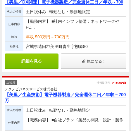
【美里／DX関連】電子機器製造／完全週休二日／年収～700
土日祝休み
転勤なし・勤務地限定
求人の特徴
【職務内容】 ■社内インフラ整備：ネットワークや
仕事内容
PC...
年収 500万円～700万円
給与
宮城県遠田郡美里町青生字柳原80
勤務地
詳細を見る
気になる！
正社員
情報提供元
テクノビジネスサービス株式会社
【美里／生産技術】電子機器製造／完全週休二日／年収～700
万
土日祝休み
転勤なし・勤務地限定
求人の特徴
【職務内容】 ■自社ブランド製品の開発・設計・製作
仕事内容
...