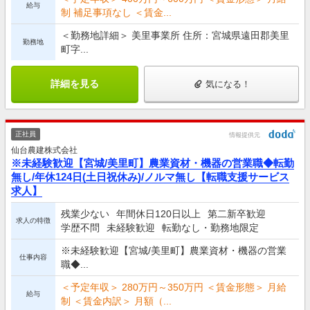
給与
制 補足事項なし ＜賃金...
＜勤務地詳細＞ 美里事業所 住所：宮城県遠田郡美里
勤務地
町字...
詳細を見る
気になる！
正社員
情報提供元
仙台農建株式会社
※未経験歓迎【宮城/美里町】農業資材・機器の営業職◆転勤
無し/年休124日(土日祝休み)/ノルマ無し【転職支援サービス
求人】
残業少ない
年間休日120日以上
第二新卒歓迎
求人の特徴
学歴不問
未経験歓迎
転勤なし・勤務地限定
※未経験歓迎【宮城/美里町】農業資材・機器の営業
仕事内容
職◆...
＜予定年収＞ 280万円～350万円 ＜賃金形態＞ 月給
給与
制 ＜賃金内訳＞ 月額（...