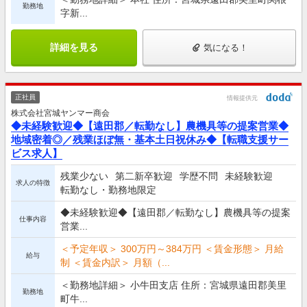
勤務地
字新...
詳細を見る
気になる！
正社員
情報提供元
株式会社宮城ヤンマー商会
◆未経験歓迎◆【遠田郡／転勤なし】農機具等の提案営業◆
地域密着◎／残業ほぼ無・基本土日祝休み◆【転職支援サー
ビス求人】
残業少ない
第二新卒歓迎
学歴不問
未経験歓迎
求人の特徴
転勤なし・勤務地限定
◆未経験歓迎◆【遠田郡／転勤なし】農機具等の提案
仕事内容
営業...
＜予定年収＞ 300万円～384万円 ＜賃金形態＞ 月給
給与
制 ＜賃金内訳＞ 月額（...
＜勤務地詳細＞ 小牛田支店 住所：宮城県遠田郡美里
勤務地
町牛...