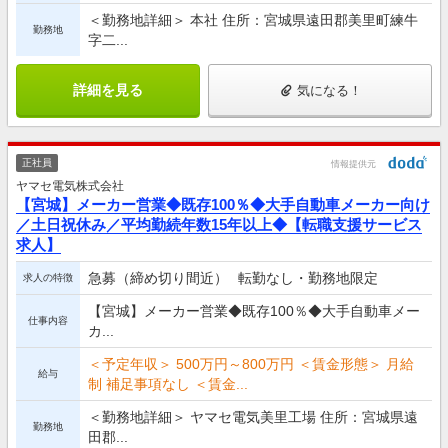
＜勤務地詳細＞ 本社 住所：宮城県遠田郡美里町練牛
勤務地
字二...
詳細を見る
気になる！
正社員
情報提供元
ヤマセ電気株式会社
【宮城】メーカー営業◆既存100％◆大手自動車メーカー向け
／土日祝休み／平均勤続年数15年以上◆【転職支援サービス
求人】
急募（締め切り間近）
転勤なし・勤務地限定
求人の特徴
【宮城】メーカー営業◆既存100％◆大手自動車メー
仕事内容
カ...
＜予定年収＞ 500万円～800万円 ＜賃金形態＞ 月給
給与
制 補足事項なし ＜賃金...
＜勤務地詳細＞ ヤマセ電気美里工場 住所：宮城県遠
勤務地
田郡...