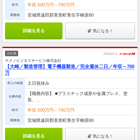
年収 500万円～700万円
給与
宮城県遠田郡美里町青生字柳原80
勤務地
詳細を見る
気になる！
正社員
情報提供元
テクノビジネスサービス株式会社
【大崎／製造管理】電子機器製造／完全週休二日／年収～700
万
土日祝休み
求人の特徴
【職務内容】 ■プラスチック成形や金属プレス、塗
仕事内容
装、...
年収 500万円～700万円
給与
宮城県遠田郡美里町青生字柳原80
勤務地
詳細を見る
気になる！