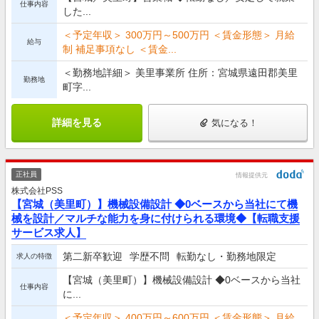
仕事内容
した...
＜予定年収＞ 300万円～500万円 ＜賃金形態＞ 月給
給与
制 補足事項なし ＜賃金...
＜勤務地詳細＞ 美里事業所 住所：宮城県遠田郡美里
勤務地
町字...
詳細を見る
気になる！
正社員
情報提供元
株式会社PSS
【宮城（美里町）】機械設備設計 ◆0ベースから当社にて機
械を設計／マルチな能力を身に付けられる環境◆【転職支援
サービス求人】
第二新卒歓迎
学歴不問
転勤なし・勤務地限定
求人の特徴
【宮城（美里町）】機械設備設計 ◆0ベースから当社
仕事内容
に...
＜予定年収＞ 400万円～600万円 ＜賃金形態＞ 月給