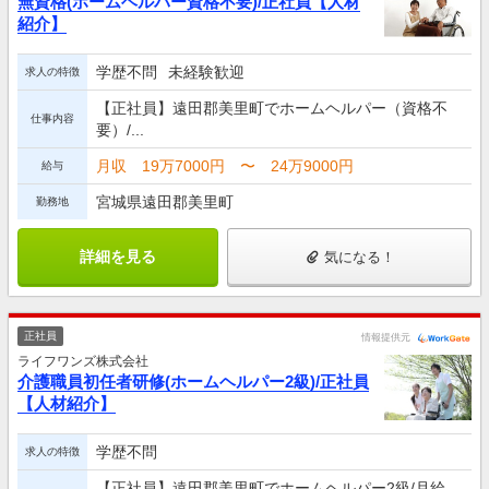
無資格(ホームヘルパー資格不要)/正社員【人材
紹介】
学歴不問
未経験歓迎
求人の特徴
【正社員】遠田郡美里町でホームヘルパー（資格不
仕事内容
要）/...
月収 19万7000円 〜 24万9000円
給与
宮城県遠田郡美里町
勤務地
詳細を見る
気になる！
正社員
情報提供元
ライフワンズ株式会社
介護職員初任者研修(ホームヘルパー2級)/正社員
【人材紹介】
学歴不問
求人の特徴
【正社員】遠田郡美里町でホームヘルパー2級/月給