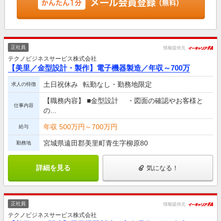
正社員
情報提供元
テクノビジネスサービス株式会社
【美里／金型設計・製作】電子機器製造／年収～700万
土日祝休み
転勤なし・勤務地限定
求人の特徴
【職務内容】 ■金型設計 ・図面の確認やお客様と
仕事内容
の...
年収 500万円～700万円
給与
宮城県遠田郡美里町青生字柳原80
勤務地
詳細を見る
気になる！
正社員
情報提供元
テクノビジネスサービス株式会社