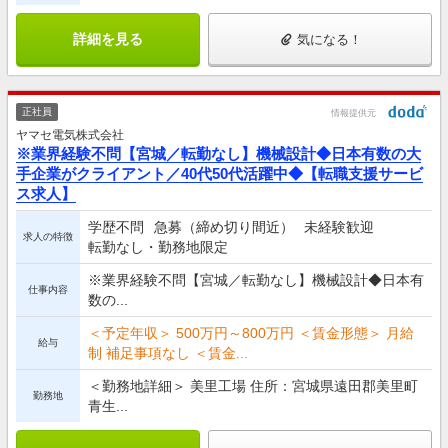
詳細を見る
気になる！
正社員
情報提供元
ヤマセ電気株式会社
※業界経験不問【宮城／転勤なし】機械設計◆日本有数の大
手企業がクライアント／40代50代活躍中◆【転職支援サービ
ス求人】
学歴不問
急募（締め切り間近）
未経験歓迎
求人の特徴
転勤なし・勤務地限定
※業界経験不問【宮城／転勤なし】機械設計◆日本有
仕事内容
数の...
＜予定年収＞ 500万円～800万円 ＜賃金形態＞ 月給
給与
制 補足事項なし ＜賃金...
＜勤務地詳細＞ 美里工場 住所：宮城県遠田郡美里町
勤務地
青生...