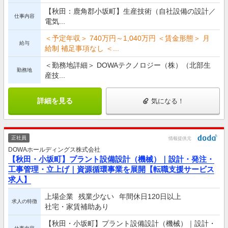
【秋田：鹿角郡小坂町】生産技術（自社設備の設計／
仕事内容
電気...
＜予定年収＞ 740万円～1,040万円 ＜賃金形態＞ 月
給与
給制 補足事項なし ＜...
＜勤務地詳細＞ DOWAテクノロジー（株）（北部生
勤務地
産技...
詳細を見る
気になる！
正社員
情報提供元
DOWAホールディングス株式会社
【秋田・小坂町】プラント設備設計（機械）｜設計・発注・
工事管理・立上げ｜資源循環事業を展開【転職支援サービス
求人】
上場企業
残業少ない
年間休日120日以上
求人の特徴
社宅・家賃補助あり
【秋田・小坂町】プラント設備設計（機械）｜設計・