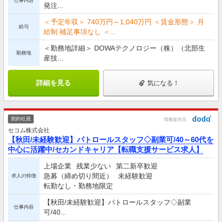
仕事内容
発注...
＜予定年収＞ 740万円～1,040万円 ＜賃金形態＞ 月
給与
給制 補足事項なし ＜...
＜勤務地詳細＞ DOWAテクノロジー（株）（北部生
勤務地
産技...
詳細を見る
気になる！
契約社員
情報提供元
セコム株式会社
【秋田/未経験歓迎】パトロールスタッフ◇副業可/40～60代を
中心に活躍中/セカンドキャリア【転職支援サービス求人】
上場企業
残業少ない
第二新卒歓迎
急募（締め切り間近）
未経験歓迎
求人の特徴
転勤なし・勤務地限定
【秋田/未経験歓迎】パトロールスタッフ◇副業
仕事内容
可/40...