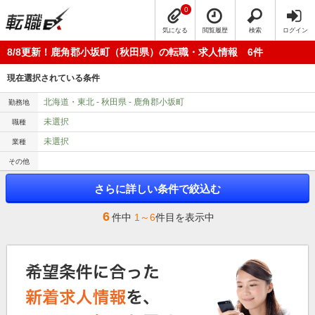
0
気になる
閲覧履歴
検索
ログイン
8/8更新！鹿角郡小坂町（秋田県）の転職・求人情報 6件
現在選択されている条件
北海道・東北 - 秋田県 - 鹿角郡小坂町
勤務地
未選択
職種
未選択
業種
その他
さらに詳しい条件で絞込む
6
件中
1～6
件目を表示中