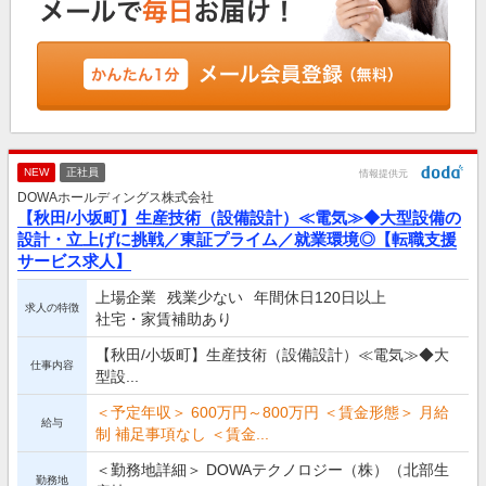
NEW
正社員
情報提供元
DOWAホールディングス株式会社
【秋田/小坂町】生産技術（設備設計）≪電気≫◆大型設備の
設計・立上げに挑戦／東証プライム／就業環境◎【転職支援
サービス求人】
上場企業
残業少ない
年間休日120日以上
求人の特徴
社宅・家賃補助あり
【秋田/小坂町】生産技術（設備設計）≪電気≫◆大
仕事内容
型設...
＜予定年収＞ 600万円～800万円 ＜賃金形態＞ 月給
給与
制 補足事項なし ＜賃金...
＜勤務地詳細＞ DOWAテクノロジー（株）（北部生
勤務地