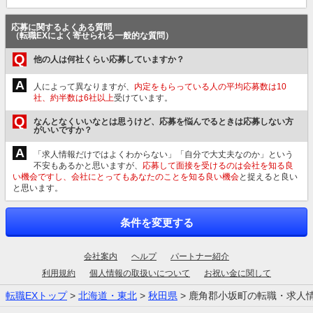
応募に関するよくある質問
（転職EXによく寄せられる一般的な質問）
Q
他の人は何社くらい応募していますか？
A
人によって異なりますが、
内定をもらっている人の平均応募数は10
社、約半数は6社以上
受けています。
Q
なんとなくいいなとは思うけど、応募を悩んでるときは応募しない方
がいいですか？
A
「求人情報だけではよくわからない」「自分で大丈夫なのか」という
不安もあるかと思いますが、
応募して面接を受けるのは会社を知る良
い機会ですし、会社にとってもあなたのことを知る良い機会
と捉えると良い
と思います。
条件を変更する
会社案内
ヘルプ
パートナー紹介
利用規約
個人情報の取扱いについて
お祝い金に関して
転職EXトップ
>
北海道・東北
>
秋田県
> 鹿角郡小坂町の転職・求人