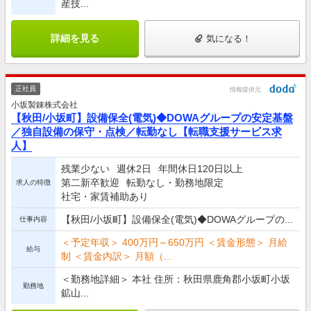
産技...
詳細を見る
気になる！
正社員
情報提供元
小坂製錬株式会社
【秋田/小坂町】設備保全(電気)◆DOWAグループの安定基盤
／独自設備の保守・点検／転勤なし【転職支援サービス求
人】
残業少ない
週休2日
年間休日120日以上
第二新卒歓迎
転勤なし・勤務地限定
求人の特徴
社宅・家賃補助あり
【秋田/小坂町】設備保全(電気)◆DOWAグループの...
仕事内容
＜予定年収＞ 400万円～650万円 ＜賃金形態＞ 月給
給与
制 ＜賃金内訳＞ 月額（...
＜勤務地詳細＞ 本社 住所：秋田県鹿角郡小坂町小坂
勤務地
鉱山...