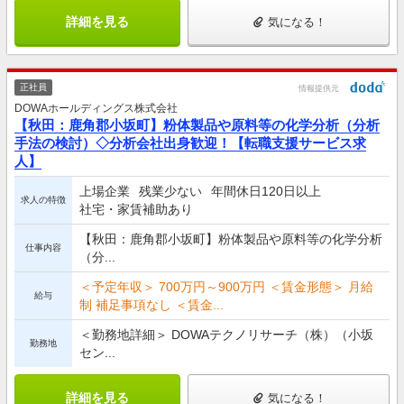
詳細を見る
気になる！
正社員
情報提供元
DOWAホールディングス株式会社
【秋田：鹿角郡小坂町】粉体製品や原料等の化学分析（分析
手法の検討）◇分析会社出身歓迎！【転職支援サービス求
人】
上場企業
残業少ない
年間休日120日以上
求人の特徴
社宅・家賃補助あり
【秋田：鹿角郡小坂町】粉体製品や原料等の化学分析
仕事内容
（分...
＜予定年収＞ 700万円～900万円 ＜賃金形態＞ 月給
給与
制 補足事項なし ＜賃金...
＜勤務地詳細＞ DOWAテクノリサーチ（株）（小坂
勤務地
セン...
詳細を見る
気になる！