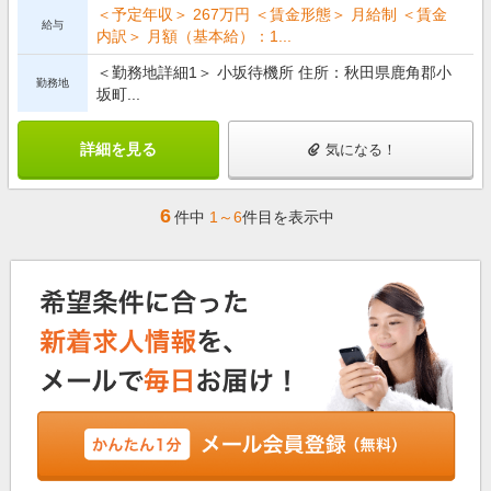
＜予定年収＞ 267万円 ＜賃金形態＞ 月給制 ＜賃金
給与
内訳＞ 月額（基本給）：1...
＜勤務地詳細1＞ 小坂待機所 住所：秋田県鹿角郡小
勤務地
坂町...
詳細を見る
気になる！
6
件中
1～6
件目を表示中