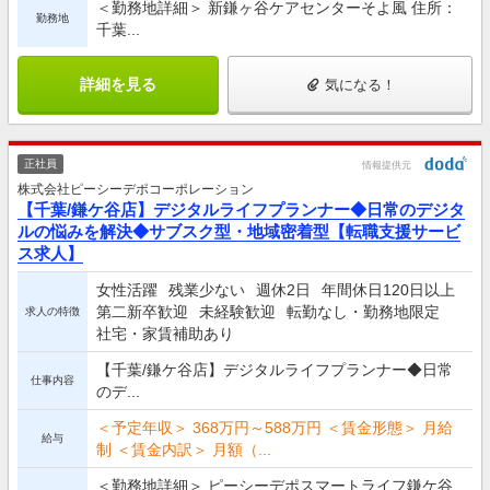
＜勤務地詳細＞ 新鎌ヶ谷ケアセンターそよ風 住所：
勤務地
千葉...
詳細を見る
気になる！
正社員
情報提供元
株式会社ピーシーデポコーポレーション
【千葉/鎌ケ谷店】デジタルライフプランナー◆日常のデジタ
ルの悩みを解決◆サブスク型・地域密着型【転職支援サービ
ス求人】
女性活躍
残業少ない
週休2日
年間休日120日以上
第二新卒歓迎
未経験歓迎
転勤なし・勤務地限定
求人の特徴
社宅・家賃補助あり
【千葉/鎌ケ谷店】デジタルライフプランナー◆日常
仕事内容
のデ...
＜予定年収＞ 368万円～588万円 ＜賃金形態＞ 月給
給与
制 ＜賃金内訳＞ 月額（...
＜勤務地詳細＞ ピーシーデポスマートライフ鎌ケ谷