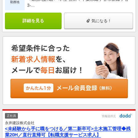
勤務地
3-...
詳細を見る
気になる！
正社員
情報提供元
永井建設株式会社
<未経験から手に職をつける／第二新卒可>土木施工管理◆残
業20H／直行直帰可【転職支援サービス求人】