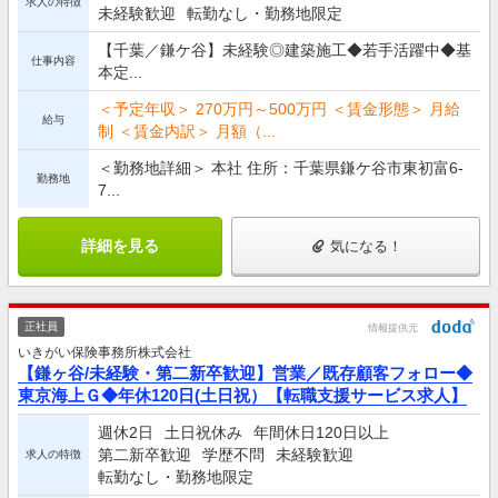
求人の特徴
未経験歓迎
転勤なし・勤務地限定
【千葉／鎌ケ谷】未経験◎建築施工◆若手活躍中◆基
仕事内容
本定...
＜予定年収＞ 270万円～500万円 ＜賃金形態＞ 月給
給与
制 ＜賃金内訳＞ 月額（...
＜勤務地詳細＞ 本社 住所：千葉県鎌ケ谷市東初富6-
勤務地
7...
詳細を見る
気になる！
正社員
情報提供元
いきがい保険事務所株式会社
【鎌ヶ谷/未経験・第二新卒歓迎】営業／既存顧客フォロー◆
東京海上Ｇ◆年休120日(土日祝）【転職支援サービス求人】
週休2日
土日祝休み
年間休日120日以上
第二新卒歓迎
学歴不問
未経験歓迎
求人の特徴
転勤なし・勤務地限定