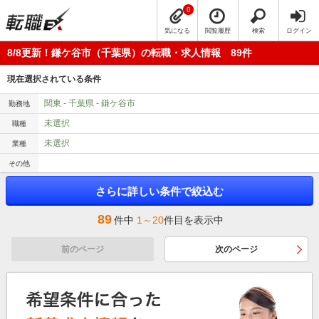
0
気になる
閲覧履歴
検索
ログイン
8/8更新！鎌ケ谷市（千葉県）の転職・求人情報 89件
現在選択されている条件
関東 - 千葉県 - 鎌ケ谷市
勤務地
未選択
職種
未選択
業種
その他
さらに詳しい条件で絞込む
89
件中
1～20
件目を表示中
前のページ
次のページ