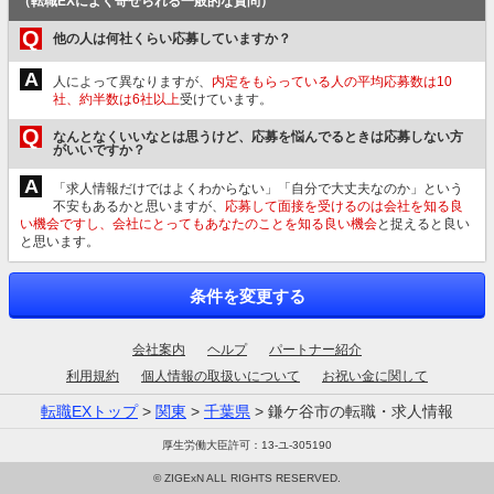
（転職EXによく寄せられる一般的な質問）
Q
他の人は何社くらい応募していますか？
A
人によって異なりますが、
内定をもらっている人の平均応募数は10
社、約半数は6社以上
受けています。
Q
なんとなくいいなとは思うけど、応募を悩んでるときは応募しない方
がいいですか？
A
「求人情報だけではよくわからない」「自分で大丈夫なのか」という
不安もあるかと思いますが、
応募して面接を受けるのは会社を知る良
い機会ですし、会社にとってもあなたのことを知る良い機会
と捉えると良い
と思います。
条件を変更する
会社案内
ヘルプ
パートナー紹介
利用規約
個人情報の取扱いについて
お祝い金に関して
転職EXトップ
>
関東
>
千葉県
> 鎌ケ谷市の転職・求人情報
厚生労働大臣許可：13-ユ-305190
© ZIGExN ALL RIGHTS RESERVED.