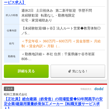
ービス求人】
週休2日
土日祝休み
第二新卒歓迎
学歴不問
未経験歓迎
転勤なし・勤務地限定
求人の特徴
社宅・家賃補助あり
【未経験歓迎/鎌ヶ谷】法人ルート営業◆教育体制◎
仕事内容
／5...
＜予定年収＞ 360万円～600万円 ＜賃金形態＞ 月給
給与
制 ＜賃金内訳＞ 月額（...
＜勤務地詳細＞ 本社 住所：千葉県鎌ケ谷市初富
勤務地
808-...
詳細を見る
気になる！
正社員
情報提供元
昭和工業株式会社
【正社員】総合建築（鉄骨造）の現場監督◆53年間黒字の安
定企業/建築用重量鉄骨加工メーカー【転職支援サービス求
人】