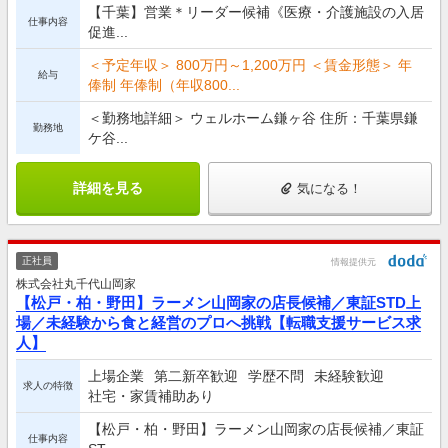
【千葉】営業＊リーダー候補《医療・介護施設の入居
仕事内容
促進...
＜予定年収＞ 800万円～1,200万円 ＜賃金形態＞ 年
給与
俸制 年俸制（年収800...
＜勤務地詳細＞ ウェルホーム鎌ヶ谷 住所：千葉県鎌
勤務地
ケ谷...
詳細を見る
気になる！
正社員
情報提供元
株式会社丸千代山岡家
【松戸・柏・野田】ラーメン山岡家の店長候補／東証STD上
場／未経験から食と経営のプロへ挑戦【転職支援サービス求
人】
上場企業
第二新卒歓迎
学歴不問
未経験歓迎
求人の特徴
社宅・家賃補助あり
【松戸・柏・野田】ラーメン山岡家の店長候補／東証
仕事内容