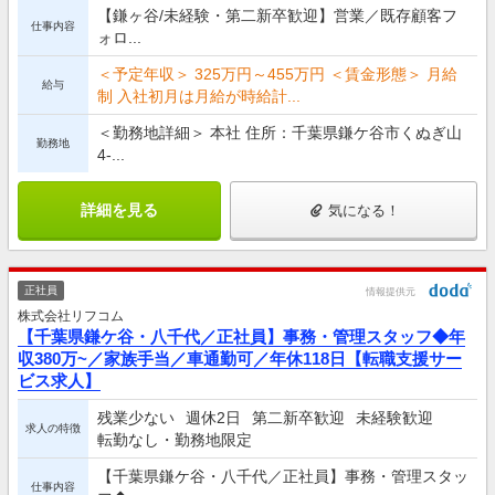
【鎌ヶ谷/未経験・第二新卒歓迎】営業／既存顧客フ
仕事内容
ォロ...
＜予定年収＞ 325万円～455万円 ＜賃金形態＞ 月給
給与
制 入社初月は月給が時給計...
＜勤務地詳細＞ 本社 住所：千葉県鎌ケ谷市くぬぎ山
勤務地
4-...
詳細を見る
気になる！
正社員
情報提供元
株式会社リフコム
【千葉県鎌ケ谷・八千代／正社員】事務・管理スタッフ◆年
収380万~／家族手当／車通勤可／年休118日【転職支援サー
ビス求人】
残業少ない
週休2日
第二新卒歓迎
未経験歓迎
求人の特徴
転勤なし・勤務地限定
【千葉県鎌ケ谷・八千代／正社員】事務・管理スタッ
仕事内容