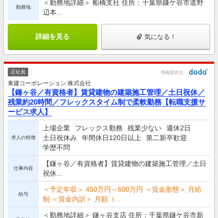
＜勤務地詳細＞ 船橋支社 住所：千葉県鎌ケ谷市道野
勤務地
辺本...
詳細を見る
気になる！
正社員
情報提供元
東建コーポレーション 株式会社
【鎌ヶ谷／有資格者】賃貸建物の建築施工管理／土日祝休／
残業約20時間／フレックスタイム制で柔軟勤務【転職支援サ
ービス求人】
上場企業
フレックス勤務
残業少ない
週休2日
土日祝休み
年間休日120日以上
第二新卒歓迎
求人の特徴
学歴不問
【鎌ヶ谷／有資格者】賃貸建物の建築施工管理／土日
仕事内容
祝休...
＜予定年収＞ 450万円～600万円 ＜賃金形態＞ 月給
給与
制 ＜賃金内訳＞ 月額（...
＜勤務地詳細＞ 鎌ヶ谷支店 住所：千葉県鎌ケ谷市新