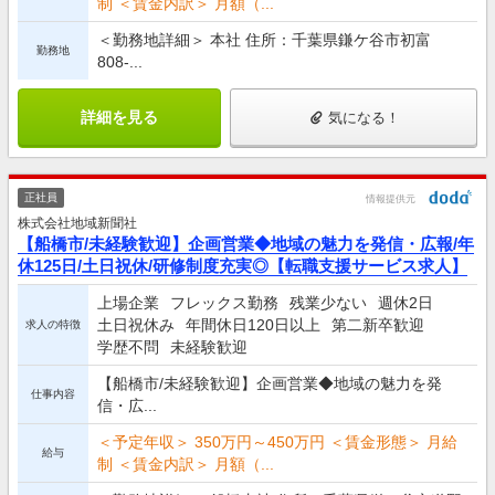
制 ＜賃金内訳＞ 月額（...
＜勤務地詳細＞ 本社 住所：千葉県鎌ケ谷市初富
勤務地
808-...
詳細を見る
気になる！
正社員
情報提供元
株式会社地域新聞社
【船橋市/未経験歓迎】企画営業◆地域の魅力を発信・広報/年
休125日/土日祝休/研修制度充実◎【転職支援サービス求人】
上場企業
フレックス勤務
残業少ない
週休2日
土日祝休み
年間休日120日以上
第二新卒歓迎
求人の特徴
学歴不問
未経験歓迎
【船橋市/未経験歓迎】企画営業◆地域の魅力を発
仕事内容
信・広...
＜予定年収＞ 350万円～450万円 ＜賃金形態＞ 月給
給与
制 ＜賃金内訳＞ 月額（...