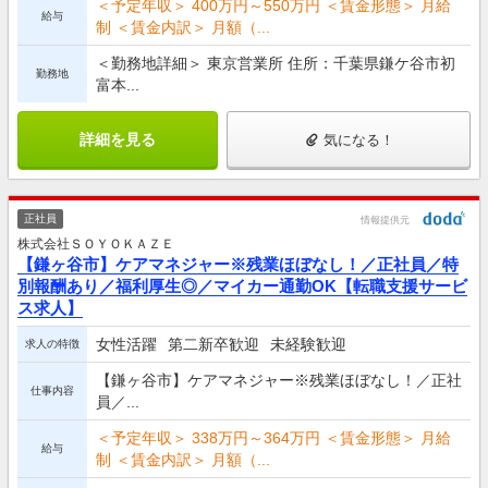
＜予定年収＞ 400万円～550万円 ＜賃金形態＞ 月給
給与
制 ＜賃金内訳＞ 月額（...
＜勤務地詳細＞ 東京営業所 住所：千葉県鎌ケ谷市初
勤務地
富本...
詳細を見る
気になる！
正社員
情報提供元
株式会社ＳＯＹＯＫＡＺＥ
【鎌ヶ谷市】ケアマネジャー※残業ほぼなし！／正社員／特
別報酬あり／福利厚生◎／マイカー通勤OK【転職支援サービ
ス求人】
女性活躍
第二新卒歓迎
未経験歓迎
求人の特徴
【鎌ヶ谷市】ケアマネジャー※残業ほぼなし！／正社
仕事内容
員／...
＜予定年収＞ 338万円～364万円 ＜賃金形態＞ 月給
給与
制 ＜賃金内訳＞ 月額（...