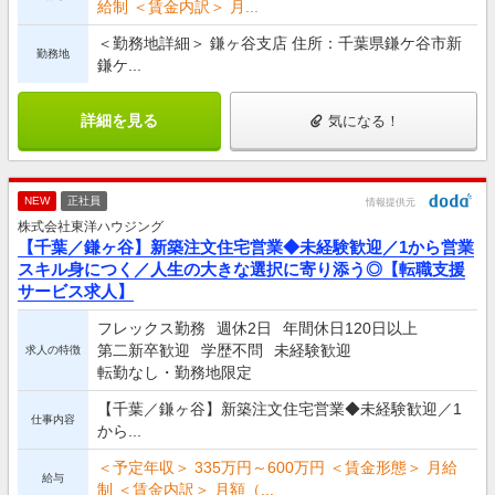
給制 ＜賃金内訳＞ 月...
＜勤務地詳細＞ 鎌ヶ谷支店 住所：千葉県鎌ケ谷市新
勤務地
鎌ケ...
詳細を見る
気になる！
NEW
正社員
情報提供元
株式会社東洋ハウジング
【千葉／鎌ヶ谷】新築注文住宅営業◆未経験歓迎／1から営業
スキル身につく／人生の大きな選択に寄り添う◎【転職支援
サービス求人】
フレックス勤務
週休2日
年間休日120日以上
第二新卒歓迎
学歴不問
未経験歓迎
求人の特徴
転勤なし・勤務地限定
【千葉／鎌ヶ谷】新築注文住宅営業◆未経験歓迎／1
仕事内容
から...
＜予定年収＞ 335万円～600万円 ＜賃金形態＞ 月給
給与
制 ＜賃金内訳＞ 月額（...