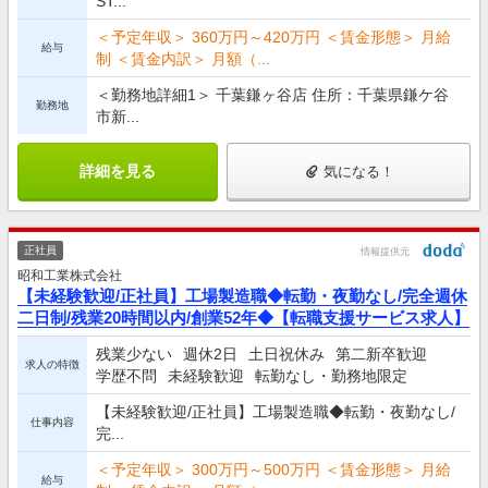
ST...
＜予定年収＞ 360万円～420万円 ＜賃金形態＞ 月給
給与
制 ＜賃金内訳＞ 月額（...
＜勤務地詳細1＞ 千葉鎌ヶ谷店 住所：千葉県鎌ケ谷
勤務地
市新...
詳細を見る
気になる！
正社員
情報提供元
昭和工業株式会社
【未経験歓迎/正社員】工場製造職◆転勤・夜勤なし/完全週休
二日制/残業20時間以内/創業52年◆【転職支援サービス求人】
残業少ない
週休2日
土日祝休み
第二新卒歓迎
求人の特徴
学歴不問
未経験歓迎
転勤なし・勤務地限定
【未経験歓迎/正社員】工場製造職◆転勤・夜勤なし/
仕事内容
完...
＜予定年収＞ 300万円～500万円 ＜賃金形態＞ 月給
給与