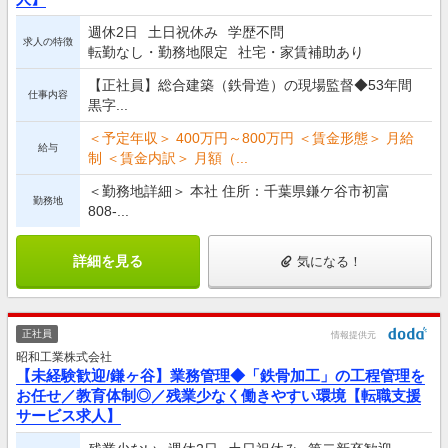
週休2日
土日祝休み
学歴不問
求人の特徴
転勤なし・勤務地限定
社宅・家賃補助あり
【正社員】総合建築（鉄骨造）の現場監督◆53年間
仕事内容
黒字...
＜予定年収＞ 400万円～800万円 ＜賃金形態＞ 月給
給与
制 ＜賃金内訳＞ 月額（...
＜勤務地詳細＞ 本社 住所：千葉県鎌ケ谷市初富
勤務地
808-...
詳細を見る
気になる！
正社員
情報提供元
昭和工業株式会社
【未経験歓迎/鎌ヶ谷】業務管理◆「鉄骨加工」の工程管理を
お任せ／教育体制◎／残業少なく働きやすい環境【転職支援
サービス求人】