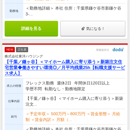
＜勤務地詳細＞ 本社 住所：千葉県鎌ケ谷市新鎌ケ谷
勤務地
3-...
詳細を見る
気になる！
NEW
正社員
情報提供元
株式会社東洋ハウジング
【千葉／鎌ヶ谷】＜マイホーム購入に寄り添う＞新築注文住
宅営業◆働きやすい環境◎／月平均残業25h【転職支援サービ
ス求人】
フレックス勤務
週休2日
年間休日120日以上
求人の特徴
学歴不問
転勤なし・勤務地限定
【千葉／鎌ヶ谷】＜マイホーム購入に寄り添う＞新築
仕事内容
注文...
＜予定年収＞ 500万円～800万円 ＜賃金形態＞ 月給
給与
制 ＜賃金内訳＞ 月額（...
＜勤務地詳細＞ 本社 住所：千葉県鎌ケ谷市新鎌ケ谷