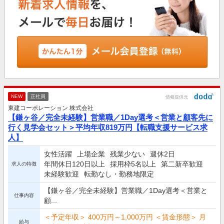
NEW
正社員
情報提供元
東建コーポレーション 株式会社
【鎌ヶ谷／完全未経験】営業職／1Day選考＜営業と顧客先に
行く見学会セット＞平均年収819万円【転職支援サービス求
人】
女性活躍
上場企業
残業少ない
週休2日
年間休日120日以上
採用枠5名以上
第二新卒歓迎
求人の特徴
未経験歓迎
転勤なし・勤務地限定
【鎌ヶ谷／完全未経験】営業職／1Day選考＜営業と
仕事内容
顧...
＜予定年収＞ 400万円～1,000万円 ＜賃金形態＞ 月
給与