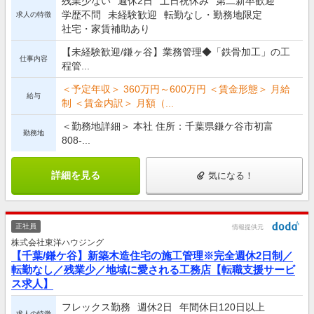
残業少ない
週休2日
土日祝休み
第二新卒歓迎
学歴不問
未経験歓迎
転勤なし・勤務地限定
求人の特徴
社宅・家賃補助あり
【未経験歓迎/鎌ヶ谷】業務管理◆「鉄骨加工」の工
仕事内容
程管...
＜予定年収＞ 360万円～600万円 ＜賃金形態＞ 月給
給与
制 ＜賃金内訳＞ 月額（...
＜勤務地詳細＞ 本社 住所：千葉県鎌ケ谷市初富
勤務地
808-...
詳細を見る
気になる！
正社員
情報提供元
株式会社東洋ハウジング
【千葉/鎌ケ谷】新築木造住宅の施工管理※完全週休2日制／
転勤なし／残業少／地域に愛される工務店【転職支援サービ
ス求人】
フレックス勤務
週休2日
年間休日120日以上
求人の特徴