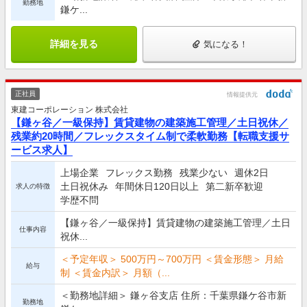
勤務地
鎌ケ...
詳細を見る
気になる！
正社員
情報提供元
東建コーポレーション 株式会社
【鎌ヶ谷／一級保持】賃貸建物の建築施工管理／土日祝休／
残業約20時間／フレックスタイム制で柔軟勤務【転職支援サ
ービス求人】
上場企業
フレックス勤務
残業少ない
週休2日
土日祝休み
年間休日120日以上
第二新卒歓迎
求人の特徴
学歴不問
【鎌ヶ谷／一級保持】賃貸建物の建築施工管理／土日
仕事内容
祝休...
＜予定年収＞ 500万円～700万円 ＜賃金形態＞ 月給
給与
制 ＜賃金内訳＞ 月額（...
＜勤務地詳細＞ 鎌ヶ谷支店 住所：千葉県鎌ケ谷市新
勤務地