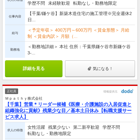
学歴不問
未経験歓迎
転勤なし・勤務地限定
【千葉/鎌ケ谷】新築木造住宅の施工管理※完全週休2
仕事内容
日...
＜予定年収＞ 400万円～600万円 ＜賃金形態＞ 月給
給与
制 ＜賃金内訳＞ 月額（...
＜勤務地詳細＞ 本社 住所：千葉県鎌ケ谷市新鎌ケ谷
勤務地
3-...
詳細を見る
気になる！
正社員
情報提供元
Ｍｐａｔｈｙ株式会社
【千葉】営業＊リーダー候補《医療・介護施設の入居促進と
組織強化に貢献》残業少な目／基本土日休み【転職支援サー
ビス求人】
女性活躍
残業少ない
第二新卒歓迎
学歴不問
求人の特徴
転勤なし・勤務地限定