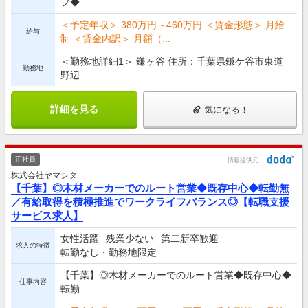
フ◆...
＜予定年収＞ 380万円～460万円 ＜賃金形態＞ 月給
給与
制 ＜賃金内訳＞ 月額（...
＜勤務地詳細1＞ 鎌ヶ谷 住所：千葉県鎌ケ谷市東道
勤務地
野辺...
詳細を見る
気になる！
正社員
情報提供元
株式会社ヤマシタ
【千葉】◎木材メーカーでのルート営業◆既存中心◆転勤無
／有給取得を積極推進でワークライフバランス◎【転職支援
サービス求人】
女性活躍
残業少ない
第二新卒歓迎
求人の特徴
転勤なし・勤務地限定
【千葉】◎木材メーカーでのルート営業◆既存中心◆
仕事内容
転勤...