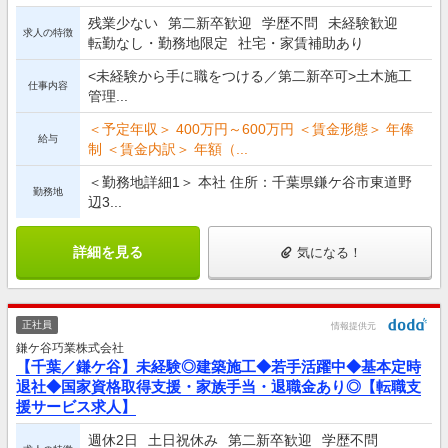
残業少ない
第二新卒歓迎
学歴不問
未経験歓迎
求人の特徴
転勤なし・勤務地限定
社宅・家賃補助あり
<未経験から手に職をつける／第二新卒可>土木施工
仕事内容
管理...
＜予定年収＞ 400万円～600万円 ＜賃金形態＞ 年俸
給与
制 ＜賃金内訳＞ 年額（...
＜勤務地詳細1＞ 本社 住所：千葉県鎌ケ谷市東道野
勤務地
辺3...
詳細を見る
気になる！
正社員
情報提供元
鎌ケ谷巧業株式会社
【千葉／鎌ケ谷】未経験◎建築施工◆若手活躍中◆基本定時
退社◆国家資格取得支援・家族手当・退職金あり◎【転職支
援サービス求人】
週休2日
土日祝休み
第二新卒歓迎
学歴不問