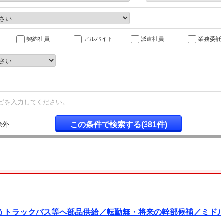
契約社員
アルバイト
派遣社員
業務委
除外
うトラックバス等へ部品供給／転勤無・将来の幹部候補／ミド