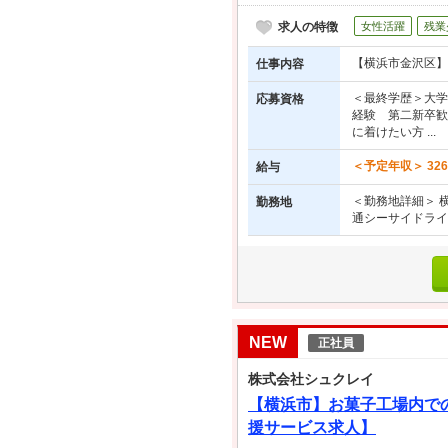
求人の特徴
女性活躍
残業
【横浜市金沢区】
仕事内容
＜最終学歴＞大学
応募資格
経験 第二新卒歓
に着けたい方 ...
＜予定年収＞ 32
給与
＜勤務地詳細＞ 
勤務地
通シーサイドライ
NEW
正社員
株式会社シュクレイ
【横浜市】お菓子工場内で
援サービス求人】