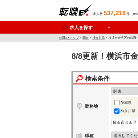
537,216
求人数
件（8/
転職EX
求人を探す
転職EXトップ
>
関東
>
神奈川県
> 横浜市金沢区の転職
8/8更新！横浜市
検索条件
茨城県
勤務地
神奈川県
職種