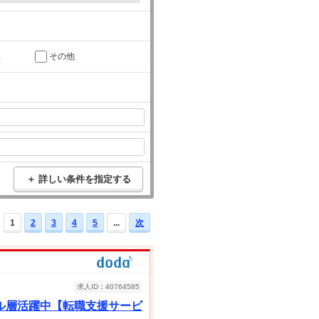
託
その他
＋ 詳しい条件を指定する
1
2
3
4
5
...
次
求人ID：40764585
ル層活躍中【転職支援サービ