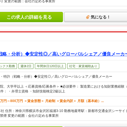
り 変更の範囲：会社の定める事業所
この求人の詳細を見る
気になる！
戦略・分析）◆安定性◎／高いグローバルシェア／優良メーカ
ックス勤務
週休2日
年間休日120日以上
社宅・家賃補助あり
・特許（戦略・分析）◆安定性◎／高いグローバルシェア／優良メーカー
院、大学卒以上 ＜応募資格/応募条件＞ ■必須要件： 製造業における知財業務経
条件： ・弁理士資格 ・知財技能検定2級以上
0万円～800万円 ＜賃金形態＞ 月給制 ＜賃金内訳＞ 月額（基本給）...
本社 住所：神奈川県横浜市金沢区福浦3-10 勤務地最寄駅：新都市交通金沢シーサイ
禁煙 変更の範囲：会社の定める事業所