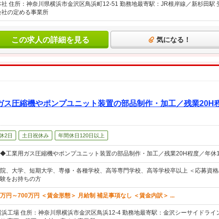
本社 住所：神奈川県横浜市金沢区鳥浜町12-51 勤務地最寄駅：JR根岸線／新杉田
会社の定める事業所
この求人の詳細を見る
気になる！
ス圧縮機やポンプユニット装置の部品制作・加工／残業20H程
休2日
土日祝休み
年間休日120日以上
◆工業用ガス圧縮機やポンプユニット装置の部品制作・加工／残業20H程度／年休1
院、大学、短期大学、専修・各種学校、高等専門学校、高等学校卒以上 ＜応募資格/応
験をお持ちの方
0万円～700万円 ＜賃金形態＞ 月給制 補足事項なし ＜賃金内訳＞ ...
横浜工場 住所：神奈川県横浜市金沢区鳥浜12-4 勤務地最寄駅：金沢シーサイドライ