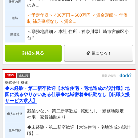
仕事内容
のみ...
＜予定年収＞ 400万円～600万円 ＜賃金形態＞ 年俸
給与
制 補足事項なし ＜賃金...
＜勤務地詳細＞ 本社 住所：神奈川県川崎市宮前区小
勤務地
台2...
詳細を見る
気になる！
NEW
正社員
情報提供元
株式会社 成建
◆未経験・第二新卒歓迎【木造住宅・宅地造成の設計職】地
図に残るやりがいある仕事◆地域密着◆転勤なし【転職支援
サービス求人】
残業少ない
第二新卒歓迎
転勤なし・勤務地限定
求人の特徴
社宅・家賃補助あり
◆未経験・第二新卒歓迎【木造住宅・宅地造成の設計
仕事内容
職】...