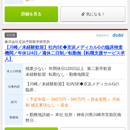
詳細を見る
気になる！
正社員
情報提供元
株式会社京浜予防医学研究所
【川崎／未経験歓迎】社内SE◆京浜メディカルGの臨床検査
機関／年休124日／週休二日制／転勤無【転職支援サービス求
人】
残業少ない
年間休日120日以上
第二新卒歓迎
求人の特徴
未経験歓迎
転勤なし・勤務地限定
【川崎／未経験歓迎】社内SE◆京浜メディカルGの
仕事内容
臨床...
＜予定年収＞ 340万円～380万円 ＜賃金形態＞ 月給
給与
制 補足事項なし ＜賃金...
＜勤務地詳細＞ 本社 住所：神奈川県川崎市宮前区南
勤務地
野川...