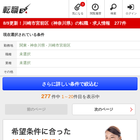
0
気になる
閲覧履歴
検索
ログイン
8/9更新！川崎市宮前区（神奈川県）の転職・求人情報 277件
現在選択されている条件
関東 - 神奈川県 - 川崎市宮前区
勤務地
未選択
職種
未選択
業種
その他
さらに詳しい条件で絞込む
277
件中
1～20
件目を表示中
前のページ
次のページ