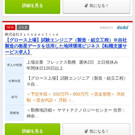
詳細を見る
気になる！
NEW
正社員
情報提供元
株式会社Ｓｙｎｓｐｅｃｔｉｖｅ
【グロース上場】試験エンジニア（製造・組立工程）※自社
製造の衛星データを活用した地球環境ビジネス【転職支援サ
ービス求人】
上場企業
フレックス勤務
週休2日
土日祝休み
求人の特徴
年間休日120日以上
【グロース上場】試験エンジニア（製造・組立工程）
仕事内容
※自...
＜予定年収＞ 550万円～800万円 ＜賃金形態＞ 月給
給与
制 ＜賃金内訳＞ 月額（...
＜勤務地詳細＞ ヤマトテクノロジーセンター 住所：
勤務地
神奈...
詳細を見る
気になる！