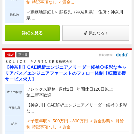
制 特記事項なし ＜賃金...
＜勤務地詳細1＞ 顧客先（神奈川県） 住所：神奈川
勤務地
県 ...
詳細を見る
気になる！
NEW
正社員
情報提供元
ＳＯＬＩＺＥ ＰＡＲＴＮＥＲＳ株式会社
【神奈川】CAE解析エンジニア／リーダー候補◇多彩なキャ
リアパス／エンジニアファーストのフォロー体制【転職支援
サービス求人】
フレックス勤務
週休2日
年間休日120日以上
求人の特徴
第二新卒歓迎
【神奈川】CAE解析エンジニア／リーダー候補◇多彩
仕事内容
な...
＜予定年収＞ 500万円～800万円 ＜賃金形態＞ 月給
給与
制 特記事項なし ＜賃金...