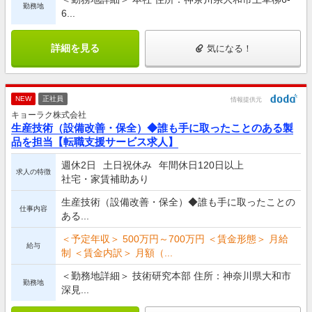
勤務地
6...
詳細を見る
気になる！
NEW
正社員
情報提供元
キョーラク株式会社
生産技術（設備改善・保全）◆誰も手に取ったことのある製
品を担当【転職支援サービス求人】
週休2日
土日祝休み
年間休日120日以上
求人の特徴
社宅・家賃補助あり
生産技術（設備改善・保全）◆誰も手に取ったことの
仕事内容
ある...
＜予定年収＞ 500万円～700万円 ＜賃金形態＞ 月給
給与
制 ＜賃金内訳＞ 月額（...
＜勤務地詳細＞ 技術研究本部 住所：神奈川県大和市
勤務地
深見...