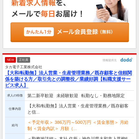
NEW
正社員
情報提供元
タカ電子工業株式会社
【大和/転勤無】法人営業・生産管理業務／既存顧客と信頼関
係を築ける方／取引先との調整役／業績好調【転職支援サー
ビス求人】
第二新卒歓迎
未経験歓迎
転勤なし・勤務地限定
求人の特徴
【大和/転勤無】法人営業・生産管理業務／既存顧客
仕事内容
と信...
＜予定年収＞ 386万円～500万円 ＜賃金形態＞ 月給
給与
制 ＜賃金内訳＞ 月額（...
＜勤務地詳細＞ 本社 住所：神奈川県大和市上草柳6-