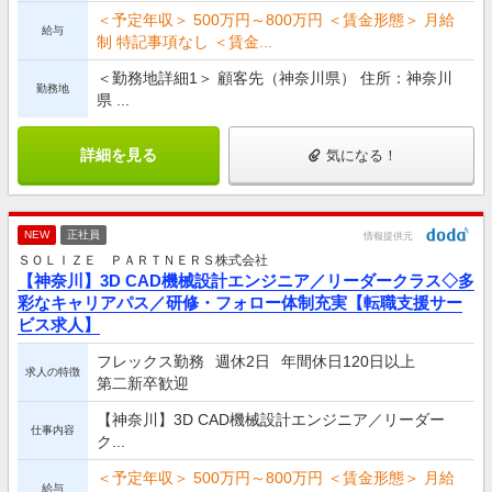
＜予定年収＞ 500万円～800万円 ＜賃金形態＞ 月給
給与
制 特記事項なし ＜賃金...
＜勤務地詳細1＞ 顧客先（神奈川県） 住所：神奈川
勤務地
県 ...
詳細を見る
気になる！
NEW
正社員
情報提供元
ＳＯＬＩＺＥ ＰＡＲＴＮＥＲＳ株式会社
【神奈川】3D CAD機械設計エンジニア／リーダークラス◇多
彩なキャリアパス／研修・フォロー体制充実【転職支援サー
ビス求人】
フレックス勤務
週休2日
年間休日120日以上
求人の特徴
第二新卒歓迎
【神奈川】3D CAD機械設計エンジニア／リーダー
仕事内容
ク...
＜予定年収＞ 500万円～800万円 ＜賃金形態＞ 月給
給与