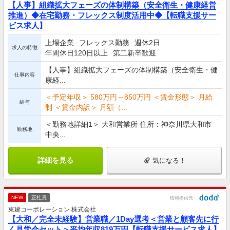
【人事】組織拡大フェーズの体制構築（安全衛生・健康経営
推進）◆在宅勤務・フレックス制度活用中◆【転職支援サー
ビス求人】
上場企業
フレックス勤務
週休2日
求人の特徴
年間休日120日以上
第二新卒歓迎
【人事】組織拡大フェーズの体制構築（安全衛生・健
仕事内容
康経...
＜予定年収＞ 580万円～850万円 ＜賃金形態＞ 月給
給与
制 ＜賃金内訳＞ 月額（...
＜勤務地詳細1＞ 大和営業所 住所：神奈川県大和市
勤務地
中央...
詳細を見る
気になる！
NEW
正社員
情報提供元
東建コーポレーション 株式会社
【大和／完全未経験】営業職／1Day選考＜営業と顧客先に行
く見学会セット＞平均年収819万円【転職支援サービス求人】