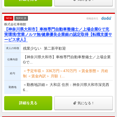
NEW
契約社員
情報提供元
株式会社車検館
【神奈川県大和市】車検専門自動車整備士／上場企業Gで充
実環境/営業ノルマ無/健康優良企業銀の認定取得【転職支援サ
ービス求人】
残業少ない
第二新卒歓迎
求人の特徴
【神奈川県大和市】車検専門自動車整備士／上場企業
仕事内容
Gで...
＜予定年収＞ 336万円～470万円 ＜賃金形態＞ 月給
給与
制 ＜賃金内訳＞ 月額（...
＜勤務地詳細＞ 大和店 住所：神奈川県大和市深見西
勤務地
6...
詳細を見る
気になる！