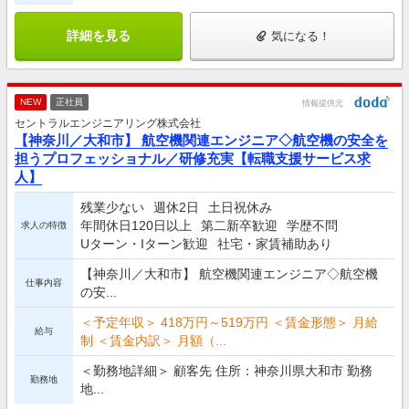
詳細を見る
気になる！
NEW
正社員
情報提供元
セントラルエンジニアリング株式会社
【神奈川／大和市】 航空機関連エンジニア◇航空機の安全を
担うプロフェッショナル／研修充実【転職支援サービス求
人】
残業少ない
週休2日
土日祝休み
年間休日120日以上
第二新卒歓迎
学歴不問
求人の特徴
Uターン・Iターン歓迎
社宅・家賃補助あり
【神奈川／大和市】 航空機関連エンジニア◇航空機
仕事内容
の安...
＜予定年収＞ 418万円～519万円 ＜賃金形態＞ 月給
給与
制 ＜賃金内訳＞ 月額（...
＜勤務地詳細＞ 顧客先 住所：神奈川県大和市 勤務
勤務地
地...