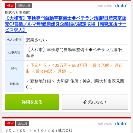
NEW
契約社員
情報提供元
株式会社車検館
【大和市】車検専門自動車整備士◆ベテラン活躍/日産東京販
売G/営業ノルマ無/健康優良企業銀の認定取得【転職支援サー
ビス求人】
残業少ない
求人の特徴
【大和市】車検専門自動車整備士◆ベテラン活躍/日
仕事内容
産東...
＜予定年収＞ 403万円～553万円 ＜賃金形態＞ 月給
給与
制 ＜賃金内訳＞ 月額（...
＜勤務地詳細＞ 大和店 住所：神奈川県大和市深見西
勤務地
6...
詳細を見る
気になる！
NEW
正社員
情報提供元
ＳＯＬＩＺＥ Ｈｏｌｄｉｎｇｓ株式会社