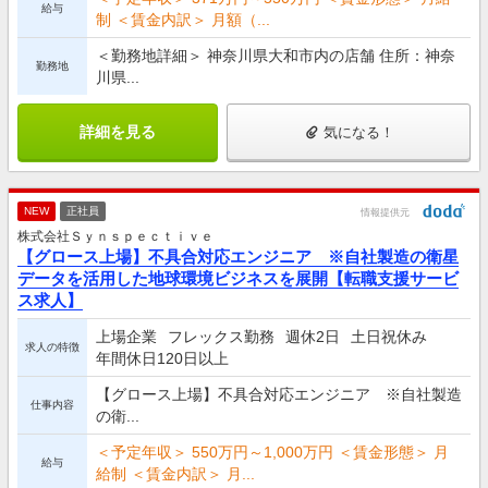
給与
制 ＜賃金内訳＞ 月額（...
＜勤務地詳細＞ 神奈川県大和市内の店舗 住所：神奈
勤務地
川県...
詳細を見る
気になる！
NEW
正社員
情報提供元
株式会社Ｓｙｎｓｐｅｃｔｉｖｅ
【グロース上場】不具合対応エンジニア ※自社製造の衛星
データを活用した地球環境ビジネスを展開【転職支援サービ
ス求人】
上場企業
フレックス勤務
週休2日
土日祝休み
求人の特徴
年間休日120日以上
【グロース上場】不具合対応エンジニア ※自社製造
仕事内容
の衛...
＜予定年収＞ 550万円～1,000万円 ＜賃金形態＞ 月
給与
給制 ＜賃金内訳＞ 月...