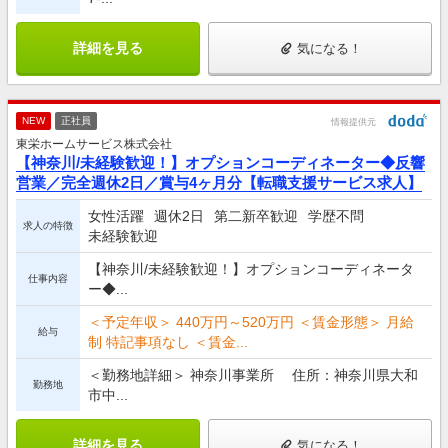
詳細を見る
気になる！
NEW
正社員
情報提供元
東栄ホームサービス株式会社
【神奈川/未経験歓迎！】オプションコーディネーター◆反響
営業／完全週休2日／賞与4ヶ月分【転職支援サービス求人】
女性活躍
週休2日
第二新卒歓迎
学歴不問
求人の特徴
未経験歓迎
【神奈川/未経験歓迎！】オプションコーディネータ
仕事内容
ー◆...
＜予定年収＞ 440万円～520万円 ＜賃金形態＞ 月給
給与
制 特記事項なし ＜賃金...
＜勤務地詳細＞ 神奈川事業所 住所：神奈川県大和
勤務地
市中...
詳細を見る
気になる！