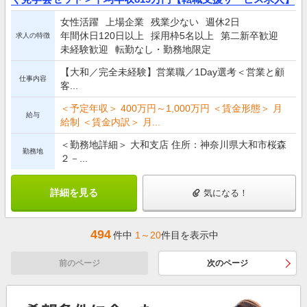
女性活躍
上場企業
残業少ない
週休2日
年間休日120日以上
採用枠5名以上
第二新卒歓迎
求人の特徴
未経験歓迎
転勤なし・勤務地限定
【大和／完全未経験】営業職／1Day選考＜営業と顧
仕事内容
客...
＜予定年収＞ 400万円～1,000万円 ＜賃金形態＞ 月
給与
給制 ＜賃金内訳＞ 月...
＜勤務地詳細＞ 大和支店 住所：神奈川県大和市桜森
勤務地
２－...
詳細を見る
気になる！
494
件中
1～20
件目を表示中
前のページ
次のページ