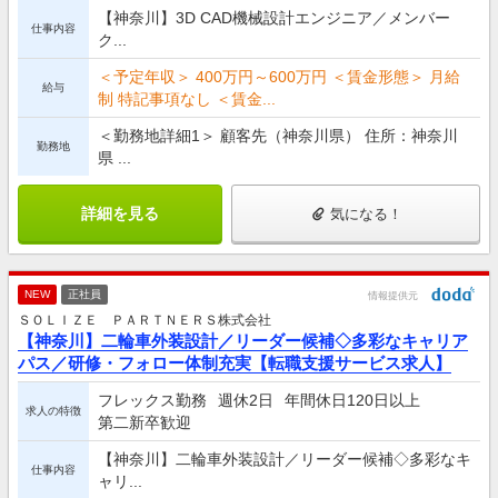
【神奈川】3D CAD機械設計エンジニア／メンバー
仕事内容
ク...
＜予定年収＞ 400万円～600万円 ＜賃金形態＞ 月給
給与
制 特記事項なし ＜賃金...
＜勤務地詳細1＞ 顧客先（神奈川県） 住所：神奈川
勤務地
県 ...
詳細を見る
気になる！
NEW
正社員
情報提供元
ＳＯＬＩＺＥ ＰＡＲＴＮＥＲＳ株式会社
【神奈川】二輪車外装設計／リーダー候補◇多彩なキャリア
パス／研修・フォロー体制充実【転職支援サービス求人】
フレックス勤務
週休2日
年間休日120日以上
求人の特徴
第二新卒歓迎
【神奈川】二輪車外装設計／リーダー候補◇多彩なキ
仕事内容
ャリ...