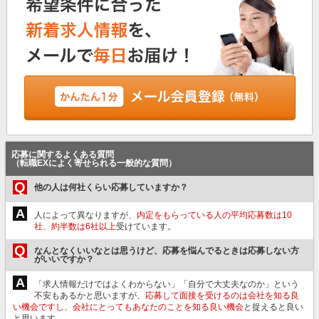
応募に関するよくある質問
（転職EXによく寄せられる一般的な質問）
Q
他の人は何社くらい応募していますか？
A
人によって異なりますが、
内定をもらっている人の平均応募数は10
社、約半数は6社以上
受けています。
Q
なんとなくいいなとは思うけど、応募を悩んでるときは応募しない方
がいいですか？
A
「求人情報だけではよくわからない」「自分で大丈夫なのか」という
不安もあるかと思いますが、
応募して面接を受けるのは会社を知る良
い機会ですし、会社にとってもあなたのことを知る良い機会
と捉えると良い
と思います。