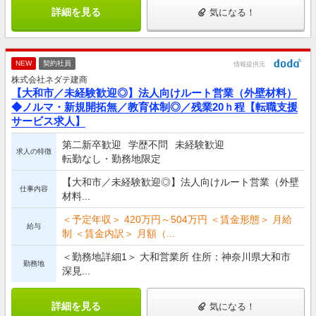
詳細を見る
気になる！
NEW
契約社員
情報提供元
株式会社ネダテ建商
【大和市／未経験歓迎◎】法人向けルート営業（外壁材料）
◆ノルマ・新規開拓無／教育体制◎／残業20ｈ程【転職支援
サービス求人】
第二新卒歓迎
学歴不問
未経験歓迎
求人の特徴
転勤なし・勤務地限定
【大和市／未経験歓迎◎】法人向けルート営業（外壁
仕事内容
材料...
＜予定年収＞ 420万円～504万円 ＜賃金形態＞ 月給
給与
制 ＜賃金内訳＞ 月額（...
＜勤務地詳細1＞ 大和営業所 住所：神奈川県大和市
勤務地
深見...
詳細を見る
気になる！