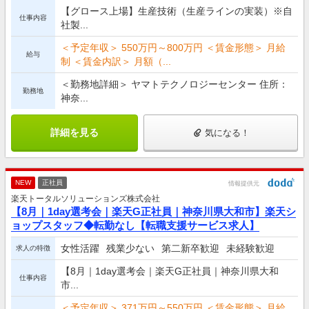
【グロース上場】生産技術（生産ラインの実装）※自
仕事内容
社製...
＜予定年収＞ 550万円～800万円 ＜賃金形態＞ 月給
給与
制 ＜賃金内訳＞ 月額（...
＜勤務地詳細＞ ヤマトテクノロジーセンター 住所：
勤務地
神奈...
詳細を見る
気になる！
NEW
正社員
情報提供元
楽天トータルソリューションズ株式会社
【8月｜1day選考会｜楽天G正社員｜神奈川県大和市】楽天シ
ョップスタッフ◆転勤なし【転職支援サービス求人】
女性活躍
残業少ない
第二新卒歓迎
未経験歓迎
求人の特徴
【8月｜1day選考会｜楽天G正社員｜神奈川県大和
仕事内容
市...
＜予定年収＞ 371万円～550万円 ＜賃金形態＞ 月給