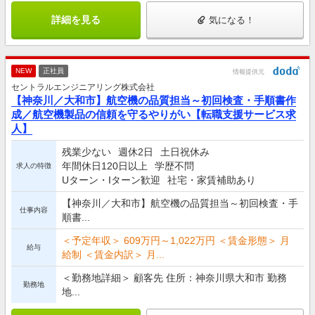
詳細を見る
気になる！
NEW
正社員
情報提供元
セントラルエンジニアリング株式会社
【神奈川／大和市】航空機の品質担当～初回検査・手順書作
成／航空機製品の信頼を守るやりがい【転職支援サービス求
人】
残業少ない
週休2日
土日祝休み
年間休日120日以上
学歴不問
求人の特徴
Uターン・Iターン歓迎
社宅・家賃補助あり
【神奈川／大和市】航空機の品質担当～初回検査・手
仕事内容
順書...
＜予定年収＞ 609万円～1,022万円 ＜賃金形態＞ 月
給与
給制 ＜賃金内訳＞ 月...
＜勤務地詳細＞ 顧客先 住所：神奈川県大和市 勤務
勤務地
地...