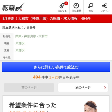
0
気になる
閲覧履歴
検索
ログイン
8/8更新！大和市（神奈川県）の転職・求人情報 494件
現在選択されている条件
関東 - 神奈川県 - 大和市
勤務地
未選択
職種
未選択
業種
その他
さらに詳しい条件で絞込む
494
件中
1～20
件目を表示中
前のページ
次のページ