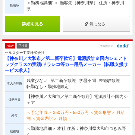
＜勤務地詳細1＞ 顧客先（神奈川県） 住所：神奈川
勤務地
県 ...
詳細を見る
気になる！
NEW
正社員
情報提供元
セルスター工業株式会社
【神奈川／大和市／第二新卒歓迎】電源設計※国内シェアト
ップクラスの実績/ドラレコ等カー用品メーカー【転職支援サ
ービス求人】
残業少ない
第二新卒歓迎
学歴不問
未経験歓迎
求人の特徴
転勤なし・勤務地限定
【神奈川／大和市／第二新卒歓迎】電源設計※国内シ
仕事内容
ェア...
＜予定年収＞ 350万円～550万円 ＜賃金形態＞ 月給
給与
制 ＜賃金内訳＞ 月額（...
＜勤務地詳細＞ 本社 住所：神奈川県大和市つきみ野
勤務地
7-...