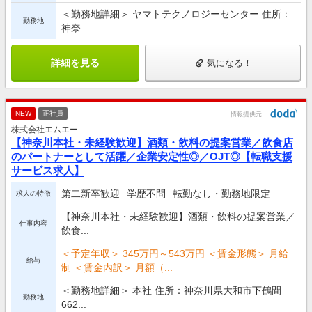
＜勤務地詳細＞ ヤマトテクノロジーセンター 住所：
勤務地
神奈...
詳細を見る
気になる！
NEW
正社員
情報提供元
株式会社エムエー
【神奈川本社・未経験歓迎】酒類・飲料の提案営業／飲食店
のパートナーとして活躍／企業安定性◎／OJT◎【転職支援
サービス求人】
第二新卒歓迎
学歴不問
転勤なし・勤務地限定
求人の特徴
【神奈川本社・未経験歓迎】酒類・飲料の提案営業／
仕事内容
飲食...
＜予定年収＞ 345万円～543万円 ＜賃金形態＞ 月給
給与
制 ＜賃金内訳＞ 月額（...
＜勤務地詳細＞ 本社 住所：神奈川県大和市下鶴間
勤務地
662...