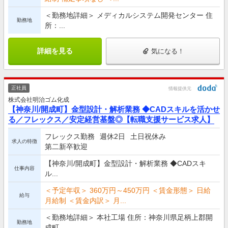
＜勤務地詳細＞ メディカルシステム開発センター 住
勤務地
所：...
詳細を見る
気になる！
正社員
情報提供元
株式会社明治ゴム化成
【神奈川/開成町】金型設計・解析業務 ◆CADスキルを活かせ
る／フレックス／安定経営基盤◎【転職支援サービス求人】
フレックス勤務
週休2日
土日祝休み
求人の特徴
第二新卒歓迎
【神奈川/開成町】金型設計・解析業務 ◆CADスキ
仕事内容
ル...
＜予定年収＞ 360万円～450万円 ＜賃金形態＞ 日給
給与
月給制 ＜賃金内訳＞ 月...
＜勤務地詳細＞ 本社工場 住所：神奈川県足柄上郡開
勤務地
成町...