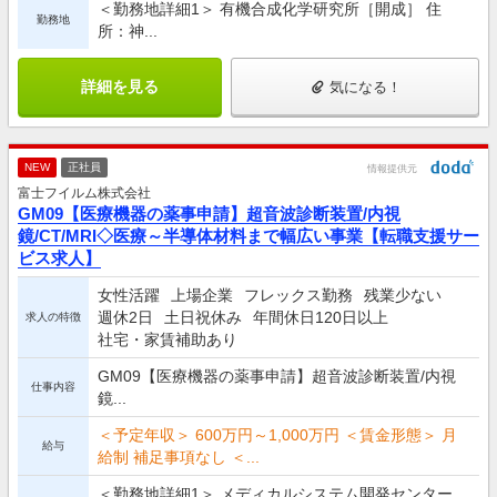
＜勤務地詳細1＞ 有機合成化学研究所［開成］ 住
勤務地
所：神...
詳細を見る
気になる！
NEW
正社員
情報提供元
富士フイルム株式会社
GM09【医療機器の薬事申請】超音波診断装置/内視
鏡/CT/MRI◇医療～半導体材料まで幅広い事業【転職支援サー
ビス求人】
女性活躍
上場企業
フレックス勤務
残業少ない
週休2日
土日祝休み
年間休日120日以上
求人の特徴
社宅・家賃補助あり
GM09【医療機器の薬事申請】超音波診断装置/内視
仕事内容
鏡...
＜予定年収＞ 600万円～1,000万円 ＜賃金形態＞ 月
給与
給制 補足事項なし ＜...
＜勤務地詳細1＞ メディカルシステム開発センター