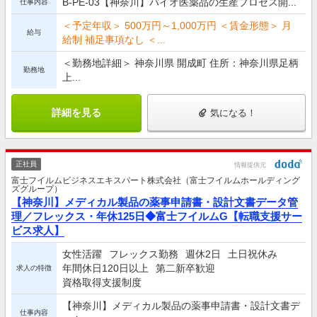
B-PE-03【神奈川】バイオ医薬品の生産プロセス開...
仕事内容
＜予定年収＞ 500万円～1,000万円 ＜賃金形態＞ 月
給与
給制 補足事項なし ＜...
＜勤務地詳細＞ 神奈川県 開成町 住所：神奈川県足柄
勤務地
上...
詳細を見る
気になる！
正社員
情報提供元
富士フイルムビジネスエキスパート株式会社（富士フイルムホールディング
ズグループ）
【神奈川】メディカル製品の薬事申請書・設計文書データ管
理／フレックス・年休125日◆富士フイルムG【転職支援サー
ビス求人】
女性活躍
フレックス勤務
週休2日
土日祝休み
年間休日120日以上
第二新卒歓迎
求人の特徴
資格取得支援制度
【神奈川】メディカル製品の薬事申請書・設計文書デ
仕事内容