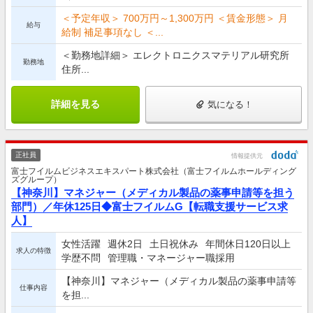
＜予定年収＞ 700万円～1,300万円 ＜賃金形態＞ 月
給与
給制 補足事項なし ＜...
＜勤務地詳細＞ エレクトロニクスマテリアル研究所
勤務地
住所...
詳細を見る
気になる！
正社員
情報提供元
富士フイルムビジネスエキスパート株式会社（富士フイルムホールディング
ズグループ）
【神奈川】マネジャー（メディカル製品の薬事申請等を担う
部門）／年休125日◆富士フイルムG【転職支援サービス求
人】
女性活躍
週休2日
土日祝休み
年間休日120日以上
求人の特徴
学歴不問
管理職・マネージャー職採用
【神奈川】マネジャー（メディカル製品の薬事申請等
仕事内容
を担...