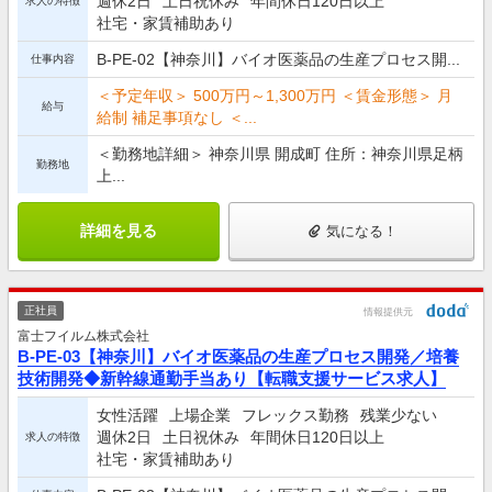
週休2日
土日祝休み
年間休日120日以上
求人の特徴
社宅・家賃補助あり
B-PE-02【神奈川】バイオ医薬品の生産プロセス開...
仕事内容
＜予定年収＞ 500万円～1,300万円 ＜賃金形態＞ 月
給与
給制 補足事項なし ＜...
＜勤務地詳細＞ 神奈川県 開成町 住所：神奈川県足柄
勤務地
上...
詳細を見る
気になる！
正社員
情報提供元
富士フイルム株式会社
B-PE-03【神奈川】バイオ医薬品の生産プロセス開発／培養
技術開発◆新幹線通勤手当あり【転職支援サービス求人】
女性活躍
上場企業
フレックス勤務
残業少ない
週休2日
土日祝休み
年間休日120日以上
求人の特徴
社宅・家賃補助あり