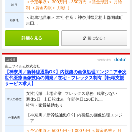
＜予定年収＞ 300万円～350万円 ＜賃金形態＞ 月給
給与
制 ＜賃金内訳＞ 月額（...
＜勤務地詳細＞ 本社 住所：神奈川県足柄上郡開成町
勤務地
吉田...
詳細を見る
気になる！
正社員
情報提供元
富士フイルム株式会社
【神奈川／新幹線通勤OK】内視鏡の画像処理エンジニア◆次
世代医療画像技術の開発／在宅・フレックス制有【転職支援
サービス求人】
女性活躍
上場企業
フレックス勤務
残業少ない
週休2日
土日祝休み
年間休日120日以上
求人の特徴
社宅・家賃補助あり
【神奈川／新幹線通勤OK】内視鏡の画像処理エンジ
仕事内容
ニア...
＜予定年収＞ 500万円～1,000万円 ＜賃金形態＞ 月