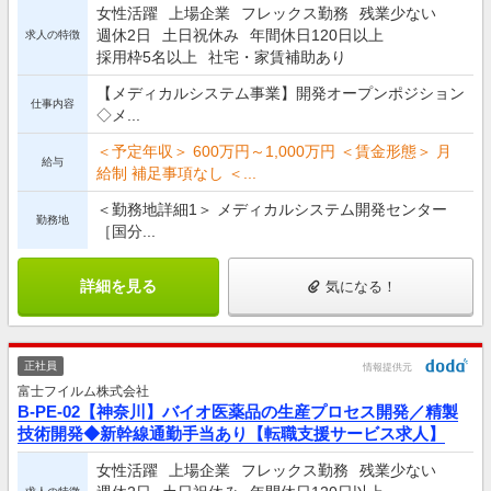
女性活躍
上場企業
フレックス勤務
残業少ない
週休2日
土日祝休み
年間休日120日以上
求人の特徴
採用枠5名以上
社宅・家賃補助あり
【メディカルシステム事業】開発オープンポジション
仕事内容
◇メ...
＜予定年収＞ 600万円～1,000万円 ＜賃金形態＞ 月
給与
給制 補足事項なし ＜...
＜勤務地詳細1＞ メディカルシステム開発センター
勤務地
［国分...
詳細を見る
気になる！
正社員
情報提供元
富士フイルム株式会社
B-PE-02【神奈川】バイオ医薬品の生産プロセス開発／精製
技術開発◆新幹線通勤手当あり【転職支援サービス求人】
女性活躍
上場企業
フレックス勤務
残業少ない