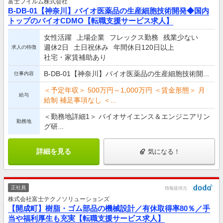
富士フイルム株式会社
B-DB-01【神奈川】バイオ医薬品の生産細胞技術開発◆国内
トップのバイオCDMO【転職支援サービス求人】
女性活躍
上場企業
フレックス勤務
残業少ない
週休2日
土日祝休み
年間休日120日以上
求人の特徴
社宅・家賃補助あり
B-DB-01【神奈川】バイオ医薬品の生産細胞技術開...
仕事内容
＜予定年収＞ 500万円～1,000万円 ＜賃金形態＞ 月
給与
給制 補足事項なし ＜...
＜勤務地詳細1＞ バイオサイエンス＆エンジニアリン
勤務地
グ研...
詳細を見る
気になる！
正社員
情報提供元
株式会社富士テクノソリューションズ
【開成町】樹脂・ゴム部品の機械設計／有休取得率80％／手
当や福利厚生も充実【転職支援サービス求人】