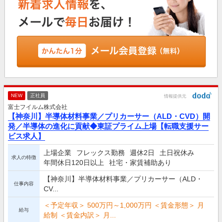
NEW
正社員
情報提供元
富士フイルム株式会社
【神奈川】半導体材料事業／プリカーサー（ALD・CVD）開
発／半導体の進化に貢献◆東証プライム上場【転職支援サー
ビス求人】
上場企業
フレックス勤務
週休2日
土日祝休み
求人の特徴
年間休日120日以上
社宅・家賃補助あり
【神奈川】半導体材料事業／プリカーサー（ALD・
仕事内容
CV...
＜予定年収＞ 500万円～1,000万円 ＜賃金形態＞ 月
給与
給制 ＜賃金内訳＞ 月...