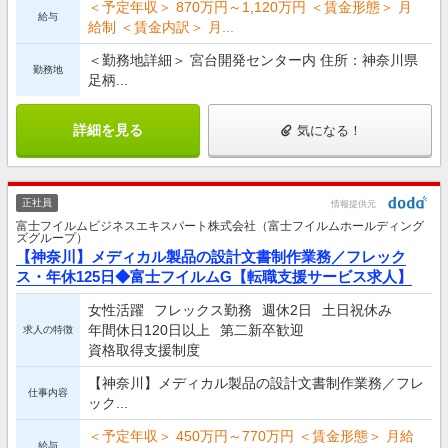
＜予定年収＞ 870万円～1,120万円 ＜賃金形態＞ 月
給与
給制 ＜賃金内訳＞ 月...
＜勤務地詳細＞ 宮台開発センター内 住所：神奈川県
勤務地
足柄...
詳細を見る
気になる！
正社員
情報提供元
富士フイルムビジネスエキスパート株式会社（富士フイルムホールディング
ズグループ）
【神奈川】メディカル製品の設計文書制作業務／フレック
ス・年休125日◆富士フイルムG【転職支援サービス求人】
女性活躍
フレックス勤務
週休2日
土日祝休み
年間休日120日以上
第二新卒歓迎
求人の特徴
資格取得支援制度
【神奈川】メディカル製品の設計文書制作業務／フレ
仕事内容
ック...
＜予定年収＞ 450万円～770万円 ＜賃金形態＞ 月給
給与