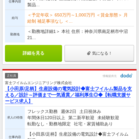
仕事内容
製品...
＜予定年収＞ 650万円～1,000万円 ＜賃金形態＞ 月
給与
給制 補足事項なし ＜...
＜勤務地詳細1＞ 本社 住所：神奈川県南足柄市中沼
勤務地
21...
詳細を見る
気になる！
正社員
情報提供元
富士フイルムエンジニアリング株式会社
【小田原/足柄】生産設備の電気設計◆富士フイルム製品を支
える／設計～評価まで一気通貫／福利厚生◎◆【転職支援サ
ービス求人】
フレックス勤務
週休2日
土日祝休み
年間休日120日以上
第二新卒歓迎
未経験歓迎
求人の特徴
転勤なし・勤務地限定
社宅・家賃補助あり
【小田原/足柄】生産設備の電気設計◆富士フイルム
仕事内容