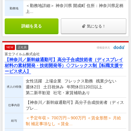
＜勤務地詳細＞ 神奈川県 開成町 住所：神奈川県足柄
勤務地
上...
詳細を見る
気になる！
NEW
正社員
情報提供元
富士フイルム株式会社
【神奈川／新幹線通勤可】高分子合成技術者（ディスプレイ
材料の素材開発・技術開発等）◇フレックス制【転職支援サ
ービス求人】
女性活躍
上場企業
フレックス勤務
残業少ない
週休2日
土日祝休み
年間休日120日以上
求人の特徴
第二新卒歓迎
社宅・家賃補助あり
【神奈川／新幹線通勤可】高分子合成技術者（ディス
仕事内容
プレ...
＜予定年収＞ 700万円～900万円 ＜賃金形態＞ 月給
給与
制 補足事項なし ＜賃金...