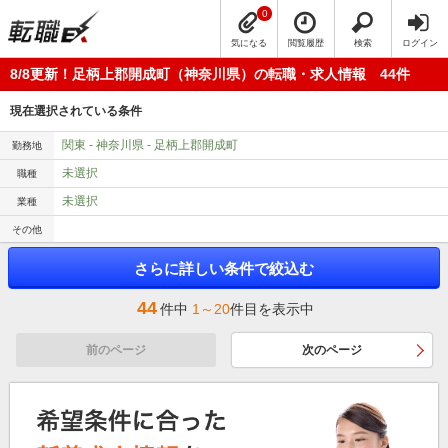
0
気になる
閲覧履歴
検索
ログイン
8/8更新！足柄上郡開成町（神奈川県）の転職・求人情報 44件
現在選択されている条件
関東 - 神奈川県 - 足柄上郡開成町
勤務地
未選択
職種
未選択
業種
その他
さらに詳しい条件で絞込む
44
件中
1～20
件目を表示中
前のページ
次のページ