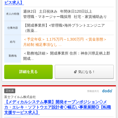
ビス求人】
週休2日
土日祝休み
年間休日120日以上
求人の特徴
管理職・マネージャー職採用
社宅・家賃補助あり
【開成事業所】<管理職>海外プラントエンジニア
仕事内容
（医薬...
＜予定年収＞ 1,175万円～1,300万円 ＜賃金形態＞
給与
月給制 補足事項なし ...
＜勤務地詳細＞ 開成事業所 住所：神奈川県足柄上郡
勤務地
開成...
詳細を見る
気になる！
正社員
情報提供元
富士フイルム株式会社
【メディカルシステム事業】開発オープンポジション◇メ
カ・エレキ・ソフトウエア設計者◇幅広い事業展開◎【転職
支援サービス求人】