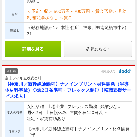
製品...
＜予定年収＞ 500万円～700万円 ＜賃金形態＞ 月給
給与
制 補足事項なし ＜賃金...
＜勤務地詳細1＞ 本社 住所：神奈川県南足柄市中沼
勤務地
21...
詳細を見る
気になる！
正社員
情報提供元
富士フイルム株式会社
【神奈川／新幹線通勤可】ナノインプリント材料開発（半導
体材料事業）◇週2日在宅可・フレックス制◎【転職支援サー
ビス求人】
女性活躍
上場企業
フレックス勤務
残業少ない
週休2日
土日祝休み
年間休日120日以上
求人の特徴
社宅・家賃補助あり
【神奈川／新幹線通勤可】ナノインプリント材料開発
仕事内容
（半...