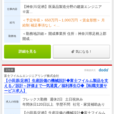
【神奈川/足柄】医薬品製造分野の建築エンジニア
仕事内容
※富...
＜予定年収＞ 650万円～1,000万円 ＜賃金形態＞ 月
給与
給制 補足事項なし ＜...
＜勤務地詳細＞ 開成事業所 住所：神奈川県足柄上郡
勤務地
開成...
詳細を見る
気になる！
正社員
情報提供元
富士フイルムエンジニアリング株式会社
【小田原/足柄】生産設備の機械設計◆富士フイルム製品を支
える／設計～評価まで一気通貫／福利厚生◎◆【転職支援サ
ービス求人】
フレックス勤務
週休2日
土日祝休み
求人の特徴
年間休日120日以上
学歴不問
社宅・家賃補助あり
【小田原/足柄】生産設備の機械設計◆富士フイルム