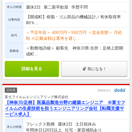
週休2日
第二新卒歓迎
学歴不問
求人の特徴
【開成町】樹脂・ゴム部品の機械設計／有休取得率
仕事内容
80％...
＜予定年収＞ 400万円～550万円 ＜賃金形態＞ 月給
給与
制 ※記載金額は選考を通じ...
＜勤務地詳細＞ 顧客先 神奈川県 住所：足柄上郡開
勤務地
成町...
詳細を見る
気になる！
正社員
情報提供元
富士フイルムエンジニアリング株式会社
【神奈川/足柄】医薬品製造分野の建築エンジニア ※富士フ
イルムの生産技術を担うエンジニアリング会社【転職支援サ
ービス求人】
フレックス勤務
週休2日
土日祝休み
求人の特徴
年間休日120日以上
社宅・家賃補助あり