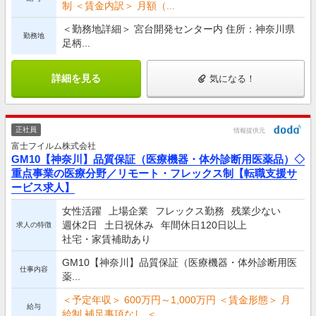
制 ＜賃金内訳＞ 月額（...
＜勤務地詳細＞ 宮台開発センター内 住所：神奈川県
勤務地
足柄...
詳細を見る
気になる！
正社員
情報提供元
富士フイルム株式会社
GM10【神奈川】品質保証（医療機器・体外診断用医薬品）◇
重点事業の医療分野／リモート・フレックス制【転職支援サ
ービス求人】
女性活躍
上場企業
フレックス勤務
残業少ない
週休2日
土日祝休み
年間休日120日以上
求人の特徴
社宅・家賃補助あり
GM10【神奈川】品質保証（医療機器・体外診断用医
仕事内容
薬...
＜予定年収＞ 600万円～1,000万円 ＜賃金形態＞ 月
給与
給制 補足事項なし ＜...