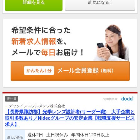
詳細を見る
気になる！
正社員
情報提供元
ニデックインスツルメンツ株式会社
【長野県諏訪郡】光学レンズ設計者(リーダー職) 大手企業と
取引多数あり／Nidecグループの安定企業【転職支援サービス
求人】
週休2日
土日祝休み
年間休日120日以上
求人の特徴