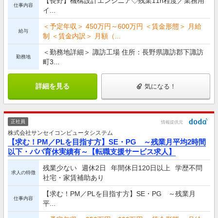
【長野】機構設計エンジニア◇残業11h程度／業務用
仕事内容
イ...
＜予定年収＞ 450万円～600万円 ＜賃金形態＞ 月給
給与
制 ＜賃金内訳＞ 月額（...
＜勤務地詳細＞ 諏訪工場 住所：長野県諏訪郡下諏訪
勤務地
町3...
詳細を見る
気になる！
正社員
情報提供元
株式会社サンセイコンピュータシステム
【求む！PM／PLを目指す方】SE・PG ～残業月平均2時間
以下・パパ育休実績有～【転職支援サービス求人】
残業少ない
週休2日
年間休日120日以上
学歴不問
求人の特徴
社宅・家賃補助あり
【求む！PM／PLを目指す方】SE・PG ～残業月
仕事内容
平...