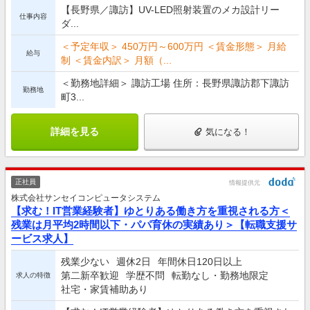
【長野県／諏訪】UV-LED照射装置のメカ設計リー
仕事内容
ダ...
＜予定年収＞ 450万円～600万円 ＜賃金形態＞ 月給
給与
制 ＜賃金内訳＞ 月額（...
＜勤務地詳細＞ 諏訪工場 住所：長野県諏訪郡下諏訪
勤務地
町3...
詳細を見る
気になる！
正社員
情報提供元
株式会社サンセイコンピュータシステム
【求む！IT営業経験者】ゆとりある働き方を重視される方＜
残業は月平均2時間以下・パパ育休の実績あり＞【転職支援サ
ービス求人】
残業少ない
週休2日
年間休日120日以上
第二新卒歓迎
学歴不問
転勤なし・勤務地限定
求人の特徴
社宅・家賃補助あり