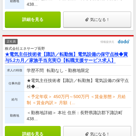
勤務地
438...
詳細を見る
気になる！
正社員
情報提供元
株式会社エネサーブ長野
★電気主任技術者【諏訪／転勤無】電気設備の保守点検◆賞
与5.2カ月／家族手当充実◎【転職支援サービス求人】
学歴不問
転勤なし・勤務地限定
求人の特徴
★電気主任技術者【諏訪／転勤無】電気設備の保守点
仕事内容
検◆...
＜予定年収＞ 450万円～500万円 ＜賃金形態＞ 月給
給与
制 ＜賃金内訳＞ 月額（...
＜勤務地詳細＞ 本社 住所：長野県諏訪郡下諏訪町
勤務地
438...
詳細を見る
気になる！