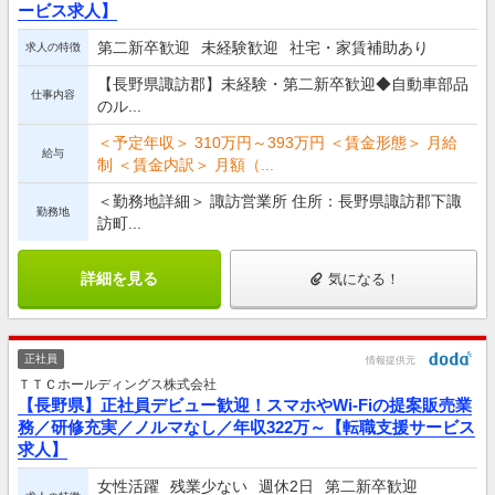
ービス求人】
第二新卒歓迎
未経験歓迎
社宅・家賃補助あり
求人の特徴
【長野県諏訪郡】未経験・第二新卒歓迎◆自動車部品
仕事内容
のル...
＜予定年収＞ 310万円～393万円 ＜賃金形態＞ 月給
給与
制 ＜賃金内訳＞ 月額（...
＜勤務地詳細＞ 諏訪営業所 住所：長野県諏訪郡下諏
勤務地
訪町...
詳細を見る
気になる！
正社員
情報提供元
ＴＴＣホールディングス株式会社
【長野県】正社員デビュー歓迎！スマホやWi-Fiの提案販売業
務／研修充実／ノルマなし／年収322万～【転職支援サービス
求人】
女性活躍
残業少ない
週休2日
第二新卒歓迎