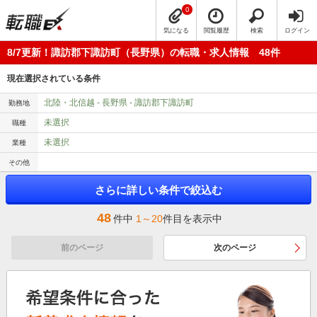
0
気になる
閲覧履歴
検索
ログイン
8/7更新！諏訪郡下諏訪町（長野県）の転職・求人情報 48件
現在選択されている条件
北陸・北信越 - 長野県 - 諏訪郡下諏訪町
勤務地
未選択
職種
未選択
業種
その他
さらに詳しい条件で絞込む
48
件中
1～20
件目を表示中
前のページ
次のページ