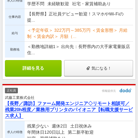
求人の特徴
学歴不問
未経験歓迎
社宅・家賃補助あり
【長野県】正社員デビュー歓迎！スマホやWi-Fiの
仕事内容
提...
＜予定年収＞ 322万円～385万円 ＜賃金形態＞ 月給
給与
制 ＜賃金内訳＞ 月額（...
＜勤務地詳細1＞ 出向先：長野県内の大手家電量販店
勤務地
住...
詳細を見る
気になる！
正社員
情報提供元
武藤工業株式会社
【長野／諏訪】ファーム開発エンジニア◇リモート相談可／
残業20h程度／業務用プリンタのパイオニア【転職支援サービ
ス求人】
残業少ない
週休2日
土日祝休み
年間休日120日以上
第二新卒歓迎
求人の特徴