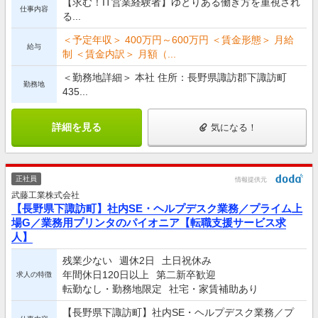
【求む！IT営業経験者】ゆとりある働き方を重視され
仕事内容
る...
＜予定年収＞ 400万円～600万円 ＜賃金形態＞ 月給
給与
制 ＜賃金内訳＞ 月額（...
＜勤務地詳細＞ 本社 住所：長野県諏訪郡下諏訪町
勤務地
435...
詳細を見る
気になる！
正社員
情報提供元
武藤工業株式会社
【長野県下諏訪町】社内SE・ヘルプデスク業務／プライム上
場G／業務用プリンタのパイオニア【転職支援サービス求
人】
残業少ない
週休2日
土日祝休み
年間休日120日以上
第二新卒歓迎
求人の特徴
転勤なし・勤務地限定
社宅・家賃補助あり
【長野県下諏訪町】社内SE・ヘルプデスク業務／プ