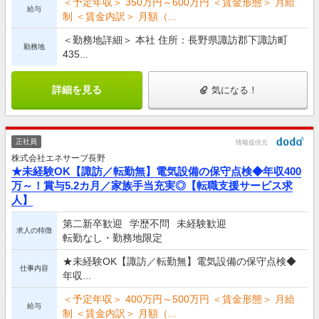
＜予定年収＞ 350万円～600万円 ＜賃金形態＞ 月給
給与
制 ＜賃金内訳＞ 月額（...
＜勤務地詳細＞ 本社 住所：長野県諏訪郡下諏訪町
勤務地
435...
詳細を見る
気になる！
正社員
情報提供元
株式会社エネサーブ長野
★未経験OK【諏訪／転勤無】電気設備の保守点検◆年収400
万～！賞与5.2カ月／家族手当充実◎【転職支援サービス求
人】
第二新卒歓迎
学歴不問
未経験歓迎
求人の特徴
転勤なし・勤務地限定
★未経験OK【諏訪／転勤無】電気設備の保守点検◆
仕事内容
年収...
＜予定年収＞ 400万円～500万円 ＜賃金形態＞ 月給
給与
制 ＜賃金内訳＞ 月額（...