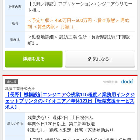
【長野／諏訪】アプリケーションエンジニア◇リモー
仕事内容
ト相...
＜予定年収＞ 450万円～600万円 ＜賃金形態＞ 月給
給与
制 ＜賃金内訳＞ 月額（...
＜勤務地詳細＞ 諏訪工場 住所：長野県諏訪郡下諏訪
勤務地
町3...
詳細を見る
気になる！
正社員
情報提供元
武藤工業株式会社
【長野】機構設計エンジニア◇残業11h程度／業務用インクジ
ェットプリンタのパイオニア／年休121日【転職支援サービス
求人】
残業少ない
週休2日
土日祝休み
年間休日120日以上
第二新卒歓迎
求人の特徴
転勤なし・勤務地限定
社宅・家賃補助あり