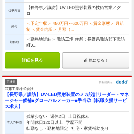
【長野県／諏訪】UV-LED照射装置の技術営業／グ
仕事内容
ロ...
＜予定年収＞ 450万円～600万円 ＜賃金形態＞ 月給
給与
制 ＜賃金内訳＞ 月額（...
＜勤務地詳細＞ 諏訪工場 住所：長野県諏訪郡下諏訪
勤務地
町3...
詳細を見る
気になる！
正社員
情報提供元
武藤工業株式会社
【長野県／諏訪】UV-LED照射装置のメカ設計リーダー・マネ
ージャー候補■グローバルメーカー■手当◎【転職支援サービ
ス求人】
残業少ない
週休2日
土日祝休み
年間休日120日以上
学歴不問
求人の特徴
転勤なし・勤務地限定
社宅・家賃補助あり