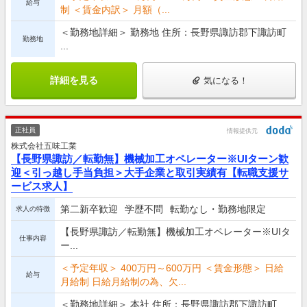
給与
制 ＜賃金内訳＞ 月額（...
＜勤務地詳細＞ 勤務地 住所：長野県諏訪郡下諏訪町
勤務地
...
詳細を見る
気になる！
正社員
情報提供元
株式会社五味工業
【長野県諏訪／転勤無】機械加工オペレーター※UIターン歓
迎＜引っ越し手当負担＞大手企業と取引実績有【転職支援サ
ービス求人】
第二新卒歓迎
学歴不問
転勤なし・勤務地限定
求人の特徴
【長野県諏訪／転勤無】機械加工オペレーター※UIタ
仕事内容
ー...
＜予定年収＞ 400万円～600万円 ＜賃金形態＞ 日給
給与
月給制 日給月給制の為、欠...
＜勤務地詳細＞ 本社 住所：長野県諏訪郡下諏訪町