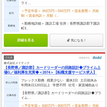
仕事内容
ライ...
＜予定年収＞ 350万円～550万円 ＜賃金形態＞ 月給
給与
制 ＜賃金内訳＞ 月額（...
＜勤務地詳細＞ 諏訪工場 住所：長野県諏訪郡下諏訪
勤務地
町3...
詳細を見る
気になる！
正社員
情報提供元
株式会社メイテック
【長野県／諏訪郡】カードリーダーの回路設計◆プライム上
場G／福利厚生充実◆＜2074＞【転職支援サービス求人】
フレックス勤務
残業少ない
週休2日
土日祝休み
求人の特徴
年間休日120日以上
学歴不問
社宅・家賃補助あり
【長野県／諏訪郡】カードリーダーの回路設計◆プラ
仕事内容
イム...
＜予定年収＞ 600万円～800万円 ＜賃金形態＞ 月給