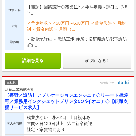
【諏訪】回路設計◇残業11h／要件定義～評価まで担
仕事内容
当...
＜予定年収＞ 450万円～600万円 ＜賃金形態＞ 月給
給与
制 ＜賃金内訳＞ 月額（...
＜勤務地詳細＞ 諏訪工場 住所：長野県諏訪郡下諏訪
勤務地
町3...
詳細を見る
気になる！
正社員
情報提供元
武藤工業株式会社
【長野／諏訪】アプリケーションエンジニア◇リモート相談
可／業務用インクジェットプリンタのパイオニア◇【転職支
援サービス求人】
残業少ない
週休2日
土日祝休み
年間休日120日以上
第二新卒歓迎
求人の特徴
社宅・家賃補助あり