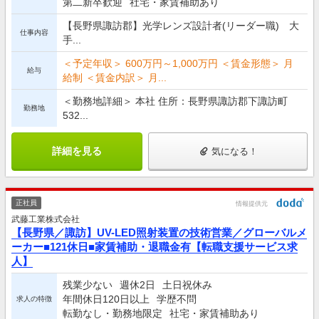
第二新卒歓迎
社宅・家賃補助あり
【長野県諏訪郡】光学レンズ設計者(リーダー職) 大
仕事内容
手...
＜予定年収＞ 600万円～1,000万円 ＜賃金形態＞ 月
給与
給制 ＜賃金内訳＞ 月...
＜勤務地詳細＞ 本社 住所：長野県諏訪郡下諏訪町
勤務地
532...
詳細を見る
気になる！
正社員
情報提供元
武藤工業株式会社
【長野県／諏訪】UV-LED照射装置の技術営業／グローバルメ
ーカー■121休日■家賃補助・退職金有【転職支援サービス求
人】
残業少ない
週休2日
土日祝休み
年間休日120日以上
学歴不問
求人の特徴
転勤なし・勤務地限定
社宅・家賃補助あり