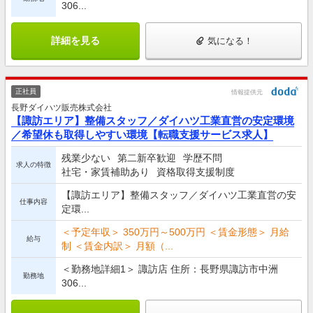
306...
詳細を見る
気になる！
正社員
情報提供元
長野ダイハツ販売株式会社
【諏訪エリア】整備スタッフ／ダイハツ工業直営の安定環境
／希望休も取得しやすい環境【転職支援サービス求人】
残業少ない
第二新卒歓迎
学歴不問
求人の特徴
社宅・家賃補助あり
資格取得支援制度
【諏訪エリア】整備スタッフ／ダイハツ工業直営の安
仕事内容
定環...
＜予定年収＞ 350万円～500万円 ＜賃金形態＞ 月給
給与
制 ＜賃金内訳＞ 月額（...
＜勤務地詳細1＞ 諏訪店 住所：長野県諏訪市中洲
勤務地
306...