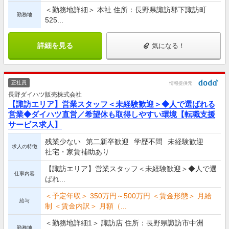
＜勤務地詳細＞ 本社 住所：長野県諏訪郡下諏訪町
勤務地
525...
詳細を見る
気になる！
正社員
情報提供元
長野ダイハツ販売株式会社
【諏訪エリア】営業スタッフ＜未経験歓迎＞◆人で選ばれる
営業◆ダイハツ直営／希望休も取得しやすい環境【転職支援
サービス求人】
残業少ない
第二新卒歓迎
学歴不問
未経験歓迎
求人の特徴
社宅・家賃補助あり
【諏訪エリア】営業スタッフ＜未経験歓迎＞◆人で選
仕事内容
ばれ...
＜予定年収＞ 350万円～500万円 ＜賃金形態＞ 月給
給与
制 ＜賃金内訳＞ 月額（...
＜勤務地詳細1＞ 諏訪店 住所：長野県諏訪市中洲
勤務地