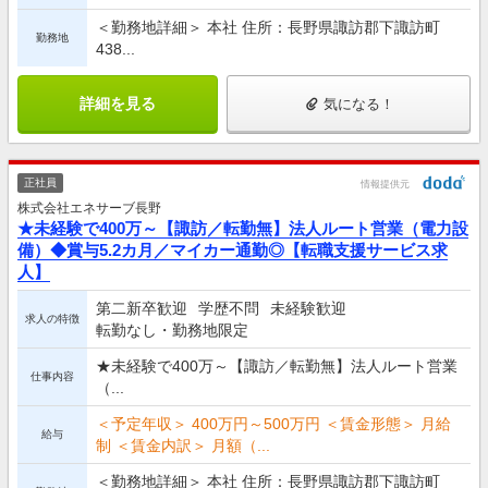
＜勤務地詳細＞ 本社 住所：長野県諏訪郡下諏訪町
勤務地
438...
詳細を見る
気になる！
正社員
情報提供元
株式会社エネサーブ長野
★未経験で400万～【諏訪／転勤無】法人ルート営業（電力設
備）◆賞与5.2カ月／マイカー通勤◎【転職支援サービス求
人】
第二新卒歓迎
学歴不問
未経験歓迎
求人の特徴
転勤なし・勤務地限定
★未経験で400万～【諏訪／転勤無】法人ルート営業
仕事内容
（...
＜予定年収＞ 400万円～500万円 ＜賃金形態＞ 月給
給与
制 ＜賃金内訳＞ 月額（...
＜勤務地詳細＞ 本社 住所：長野県諏訪郡下諏訪町