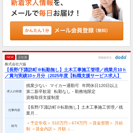
NEW
正社員
情報提供元
株式会社六協
【長野/下諏訪町※転勤無し】土木工事施工管理／残業月10ｈ
／賞与実績10ヶ月分（2025年度【転職支援サービス求人】
残業少ない
マイカー通勤可
年間休日120日以上
第二新卒歓迎
転勤なし・勤務地限定
求人の特徴
資格取得支援制度
【長野/下諏訪町※転勤無し】土木工事施工管理／残
仕事内容
業月...
＜予定年収＞ 510万円～674万円 ＜賃金形態＞ 月給
給与
制 ＜賃金内訳＞ 月額（...