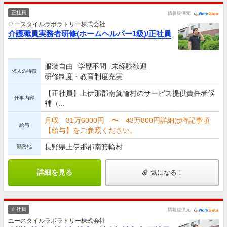
正社員
情報提供元
ユースタイルラボラトリー株式会社
介護職員実務者研修(ホームヘルパー1級)/正社員
服装自由
学歴不問
未経験歓迎
求人の特徴
研修制度・教育制度充実
【正社員】上伊那郡南箕輪村のサービス提供責任者候
仕事内容
補（...
月収 31万6000円 〜 43万800円詳細は特記事項
給与
【給与】をご参照ください。
長野県上伊那郡南箕輪村
勤務地
詳細を見る
気になる！
正社員
情報提供元
ユースタイルラボラトリー株式会社