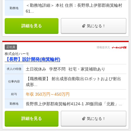
＜勤務地詳細＞ 本社 住所：長野県上伊那郡南箕輪村
勤務地
61...
詳細を見る
気になる！
正社員
情報提供元
株式会社ハーモ
【長野】設計開発(南箕輪村)
土日祝休み
学歴不問
社宅・家賃補助あり
求人の特徴
【職務概要】 射出成形自動取出ロボットおよび射出
仕事内容
成形...
年収 350万円～450万円
給与
長野県上伊那郡南箕輪村4124-1 JR飯田線「北殿」...
勤務地
詳細を見る
気になる！