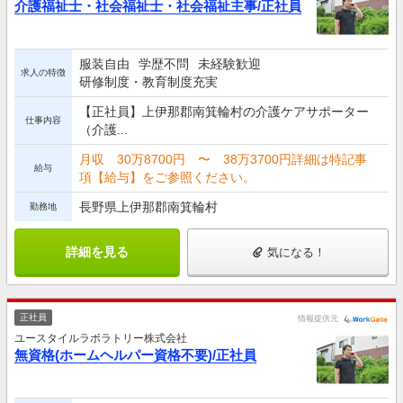
介護福祉士・社会福祉士・社会福祉主事/正社員
服装自由
学歴不問
未経験歓迎
求人の特徴
研修制度・教育制度充実
【正社員】上伊那郡南箕輪村の介護ケアサポーター
仕事内容
（介護...
月収 30万8700円 〜 38万3700円詳細は特記事
給与
項【給与】をご参照ください。
長野県上伊那郡南箕輪村
勤務地
詳細を見る
気になる！
正社員
情報提供元
ユースタイルラボラトリー株式会社
無資格(ホームヘルパー資格不要)/正社員