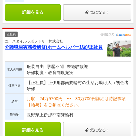
詳細を見る
気になる！
正社員
情報提供元
ユースタイルラボラトリー株式会社
介護職員実務者研修(ホームヘルパー1級)/正社員
服装自由
学歴不問
未経験歓迎
求人の特徴
研修制度・教育制度充実
【正社員】上伊那郡南箕輪村の生活お助け人（初任者
仕事内容
研修...
月収 24万9700円 〜 30万700円詳細は特記事項
給与
【給与】をご参照ください。
長野県上伊那郡南箕輪村
勤務地
詳細を見る
気になる！