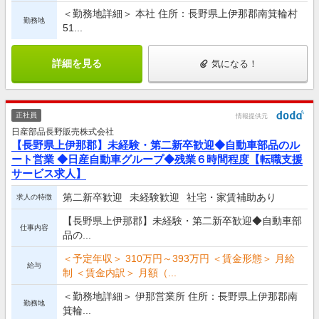
＜勤務地詳細＞ 本社 住所：長野県上伊那郡南箕輪村
勤務地
51...
詳細を見る
気になる！
正社員
情報提供元
日産部品長野販売株式会社
【長野県上伊那郡】未経験・第二新卒歓迎◆自動車部品のル
ート営業 ◆日産自動車グループ◆残業６時間程度【転職支援
サービス求人】
第二新卒歓迎
未経験歓迎
社宅・家賃補助あり
求人の特徴
【長野県上伊那郡】未経験・第二新卒歓迎◆自動車部
仕事内容
品の...
＜予定年収＞ 310万円～393万円 ＜賃金形態＞ 月給
給与
制 ＜賃金内訳＞ 月額（...
＜勤務地詳細＞ 伊那営業所 住所：長野県上伊那郡南
勤務地
箕輪...