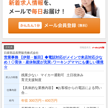
正社員
情報提供元
日産部品長野販売株式会社
営業事務 【伊那・飯田】◆電話対応がメインで来店対応少な
め！◇育休・産休制度が充実♪ワーキングママにも優しい環境
☆
残業少ない
マイカー通勤可
土日祝休み
求人の特徴
育児支援制度
【具体的な業務内容】 ■お客様からの電話による問い
仕事内容
合...
年収 300万円～400万円
給与