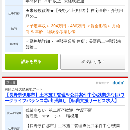
年間休日120日以上
未経験歓迎
★未経験歓迎★【長野／上伊那郡】在宅医療・介護用
仕事内容
品の...
＜予定年収＞ 304万円～486万円 ＜賃金形態＞ 月給
給与
制 ※年齢、経験を考慮し優...
＜勤務地詳細＞ 伊那事業所 住所：長野県上伊那郡南
勤務地
箕輪...
詳細を見る
気になる！
正社員
情報提供元
有限会社大島緑地アート
【長野県伊那市】土木施工管理※公共案件中心/残業少な目/ワ
ークライフバランス◎/出張無し【転職支援サービス求人】
残業少ない
第二新卒歓迎
学歴不問
求人の特徴
管理職・マネージャー職採用
【長野県伊那市】土木施工管理※公共案件中心/残業
仕事内容