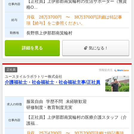
【正社員】上伊那郡南箕輪村の生活サポーター（無資
仕事内容
格O...
月収 28万3700円 〜 38万3700円詳細は特記事
給与
項【給与】をご参照ください。
長野県上伊那郡南箕輪村
勤務地
詳細を見る
気になる！
正社員
情報提供元
ユースタイルラボラトリー株式会社
介護福祉士・社会福祉士・社会福祉主事/正社員
服装自由
学歴不問
未経験歓迎
求人の特徴
研修制度・教育制度充実
【正社員】上伊那郡南箕輪村の医療介護スタッフ（介
仕事内容
護福...
月収 25万4700円 〜 30万700円詳細は特記事項