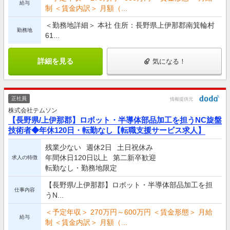
給与
制 ＜賃金内訳＞ 月額（...
＜勤務地詳細＞ 本社 住所：長野県上伊那郡南箕輪村
勤務地
61...
詳細を見る
気になる！
正社員
情報提供元
株式会社テムソン
【長野県/上伊那郡】ロボット・半導体部品加工を担うNC旋盤
技術者◆年休120日・転勤なし【転職支援サービス求人】
残業少ない
週休2日
土日祝休み
年間休日120日以上
第二新卒歓迎
求人の特徴
転勤なし・勤務地限定
【長野県/上伊那郡】ロボット・半導体部品加工を担
仕事内容
うN...
＜予定年収＞ 270万円～600万円 ＜賃金形態＞ 月給
給与
制 ＜賃金内訳＞ 月額（...