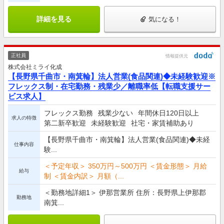
詳細を見る
気になる！
正社員
情報提供元
株式会社ミライ化成
【長野県千曲市・南箕輪】法人営業(食品関連)◆未経験歓迎※
フレックス制・在宅勤務・残業少／離職率低【転職支援サー
ビス求人】
フレックス勤務
残業少ない
年間休日120日以上
求人の特徴
第二新卒歓迎
未経験歓迎
社宅・家賃補助あり
【長野県千曲市・南箕輪】法人営業(食品関連)◆未経
仕事内容
験...
＜予定年収＞ 350万円～500万円 ＜賃金形態＞ 月給
給与
制 ＜賃金内訳＞ 月額（...
＜勤務地詳細1＞ 伊那営業所 住所：長野県上伊那郡
勤務地
南箕...