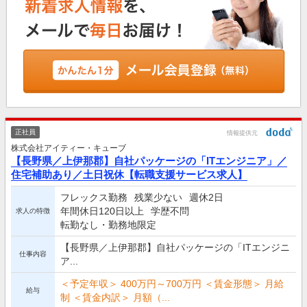
正社員
情報提供元
株式会社アイティー・キューブ
【長野県／上伊那郡】自社パッケージの「ITエンジニア」／
住宅補助あり／土日祝休【転職支援サービス求人】
フレックス勤務
残業少ない
週休2日
年間休日120日以上
学歴不問
求人の特徴
転勤なし・勤務地限定
【長野県／上伊那郡】自社パッケージの「ITエンジニ
仕事内容
ア...
＜予定年収＞ 400万円～700万円 ＜賃金形態＞ 月給
給与
制 ＜賃金内訳＞ 月額（...