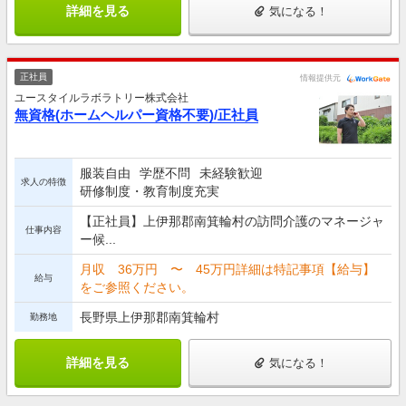
詳細を見る
気になる！
正社員
情報提供元
ユースタイルラボラトリー株式会社
無資格(ホームヘルパー資格不要)/正社員
服装自由
学歴不問
未経験歓迎
求人の特徴
研修制度・教育制度充実
【正社員】上伊那郡南箕輪村の訪問介護のマネージャ
仕事内容
ー候...
月収 36万円 〜 45万円詳細は特記事項【給与】
給与
をご参照ください。
長野県上伊那郡南箕輪村
勤務地
詳細を見る
気になる！