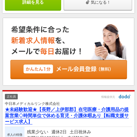
詳細を見る
気になる！
正社員
情報提供元
中日本メディカルリンク株式会社
★未経験歓迎★【長野／上伊那郡】在宅医療・介護用品の提
案営業◇時間単位で休める育児・介護休暇あり【転職支援サ
ービス求人】
残業少ない
週休2日
土日祝休み
求人の特徴