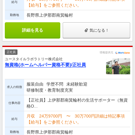
給与
【給与】をご参照ください。
長野県上伊那郡南箕輪村
勤務地
詳細を見る
気になる！
正社員
情報提供元
ユースタイルラボラトリー株式会社
無資格(ホームヘルパー資格不要)/正社員
服装自由
学歴不問
未経験歓迎
求人の特徴
研修制度・教育制度充実
【正社員】上伊那郡南箕輪村の生活サポーター（無資
仕事内容
格O...
月収 24万9700円 〜 30万700円詳細は特記事項
給与
【給与】をご参照ください。
長野県上伊那郡南箕輪村
勤務地