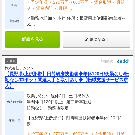
＜予定年収＞ 270万円～600万円 ＜賃金形態＞ 月給
給与
制 ＜賃金内訳＞ 月額（...
＜勤務地詳細＞ 本社 住所：長野県上伊那郡南箕輪村
勤務地
61...
詳細を見る
気になる！
正社員
情報提供元
株式会社テムソン
【長野県/上伊那郡】円筒研磨技術者◆年休120日/夜勤なし/転
勤なし/ロボット関連大手と取引あり◆【転職支援サービス求
人】
残業少ない
週休2日
土日祝休み
年間休日120日以上
第二新卒歓迎
求人の特徴
転勤なし・勤務地限定
【長野県/上伊那郡】円筒研磨技術者◆年休120日/
仕事内容
夜...
＜予定年収＞ 270万円～600万円 ＜賃金形態＞ 月給