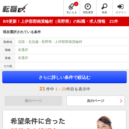
0
気になる
閲覧履歴
検索
ログイン
8/9更新！上伊那郡南箕輪村（長野県）の転職・求人情報 21件
現在選択されている条件
北陸・北信越 - 長野県 - 上伊那郡南箕輪村
勤務地
未選択
職種
未選択
業種
その他
さらに詳しい条件で絞込む
21
件中
1～20
件目を表示中
前のページ
次のページ