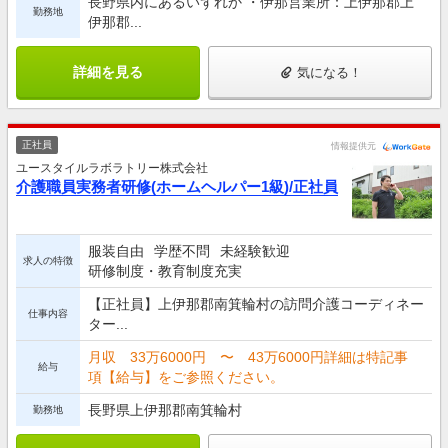
長野県内にあるいずれか ・伊那営業所：上伊那郡上
勤務地
伊那郡...
詳細を見る
気になる！
正社員
情報提供元
ユースタイルラボラトリー株式会社
介護職員実務者研修(ホームヘルパー1級)/正社員
服装自由
学歴不問
未経験歓迎
求人の特徴
研修制度・教育制度充実
【正社員】上伊那郡南箕輪村の訪問介護コーディネー
仕事内容
ター...
月収 33万6000円 〜 43万6000円詳細は特記事
給与
項【給与】をご参照ください。
長野県上伊那郡南箕輪村
勤務地