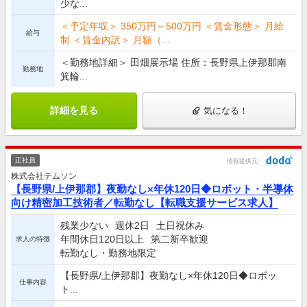
少な...
＜予定年収＞ 350万円～500万円 ＜賃金形態＞ 月給
給与
制 ＜賃金内訳＞ 月額（...
＜勤務地詳細＞ 田畑展示場 住所：長野県上伊那郡南
勤務地
箕輪...
詳細を見る
気になる！
正社員
情報提供元
株式会社テムソン
【長野県/上伊那郡】夜勤なし×年休120日◆ロボット・半導体
向け精密加工技術者／転勤なし【転職支援サービス求人】
残業少ない
週休2日
土日祝休み
年間休日120日以上
第二新卒歓迎
求人の特徴
転勤なし・勤務地限定
【長野県/上伊那郡】夜勤なし×年休120日◆ロボッ
仕事内容
ト...