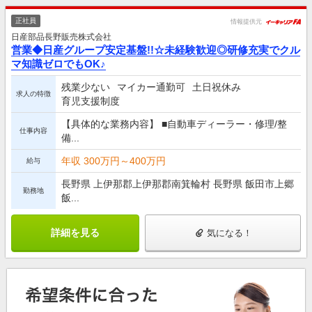
正社員
情報提供元
日産部品長野販売株式会社
営業◆日産グループ安定基盤!!☆未経験歓迎◎研修充実でクル
マ知識ゼロでもOK♪
残業少ない
マイカー通勤可
土日祝休み
求人の特徴
育児支援制度
【具体的な業務内容】 ■自動車ディーラー・修理/整
仕事内容
備...
年収 300万円～400万円
給与
長野県 上伊那郡上伊那郡南箕輪村 長野県 飯田市上郷
勤務地
飯...
詳細を見る
気になる！