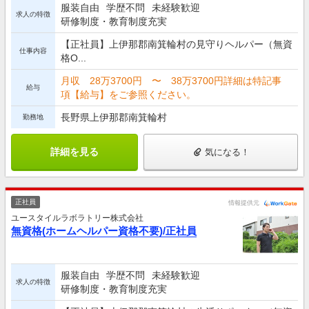
服装自由
学歴不問
未経験歓迎
求人の特徴
研修制度・教育制度充実
【正社員】上伊那郡南箕輪村の見守りヘルパー（無資
仕事内容
格O...
月収 28万3700円 〜 38万3700円詳細は特記事
給与
項【給与】をご参照ください。
長野県上伊那郡南箕輪村
勤務地
詳細を見る
気になる！
正社員
情報提供元
ユースタイルラボラトリー株式会社
無資格(ホームヘルパー資格不要)/正社員
服装自由
学歴不問
未経験歓迎
求人の特徴
研修制度・教育制度充実