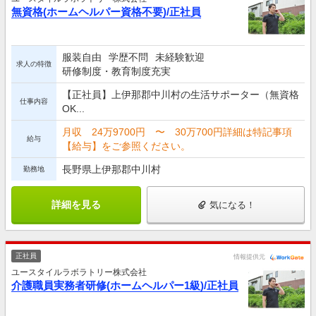
無資格(ホームヘルパー資格不要)/正社員
服装自由
学歴不問
未経験歓迎
求人の特徴
研修制度・教育制度充実
【正社員】上伊那郡中川村の生活サポーター（無資格
仕事内容
OK...
月収 24万9700円 〜 30万700円詳細は特記事項
給与
【給与】をご参照ください。
長野県上伊那郡中川村
勤務地
詳細を見る
気になる！
正社員
情報提供元
ユースタイルラボラトリー株式会社
介護職員実務者研修(ホームヘルパー1級)/正社員