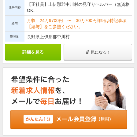
【正社員】上伊那郡中川村の見守りヘルパー（無資格
仕事内容
OK...
月収 24万9700円 〜 30万700円詳細は特記事項
給与
【給与】をご参照ください。
長野県上伊那郡中川村
勤務地
詳細を見る
気になる！