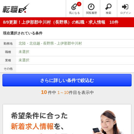
0
気になる
閲覧履歴
検索
ログイン
8/9更新！上伊那郡中川村（長野県）の転職・求人情報 10件
現在選択されている条件
北陸・北信越 - 長野県 - 上伊那郡中川村
勤務地
未選択
職種
未選択
業種
その他
さらに詳しい条件で絞込む
10
件中
1～10
件目を表示中