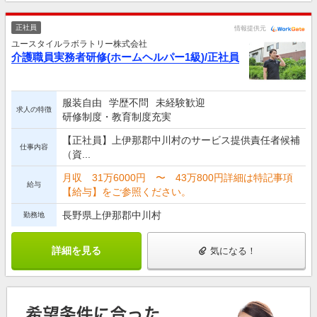
正社員
情報提供元
ユースタイルラボラトリー株式会社
介護職員実務者研修(ホームヘルパー1級)/正社員
服装自由
学歴不問
未経験歓迎
求人の特徴
研修制度・教育制度充実
【正社員】上伊那郡中川村のサービス提供責任者候補
仕事内容
（資...
月収 31万6000円 〜 43万800円詳細は特記事項
給与
【給与】をご参照ください。
長野県上伊那郡中川村
勤務地
詳細を見る
気になる！