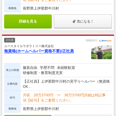
長野県上伊那郡中川村
勤務地
詳細を見る
気になる！
正社員
情報提供元
ユースタイルラボラトリー株式会社
無資格(ホームヘルパー資格不要)/正社員
服装自由
学歴不問
未経験歓迎
求人の特徴
研修制度・教育制度充実
【正社員】上伊那郡中川村の見守りヘルパー（無資格
仕事内容
OK...
月収 28万3700円 〜 38万3700円詳細は特記事
給与
項【給与】をご参照ください。
長野県上伊那郡中川村
勤務地