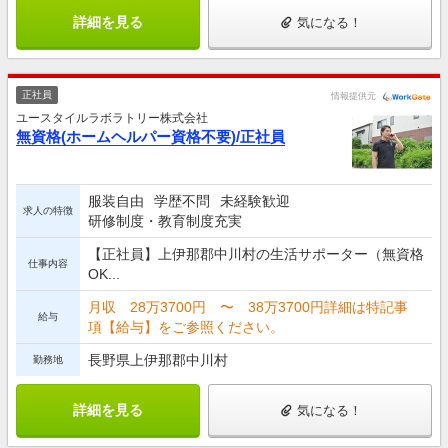
詳細を見る
気になる！
正社員
情報提供元
ユースタイルラボラトリー株式会社
無資格(ホームヘルパー資格不要)/正社員
服装自由
学歴不問
未経験歓迎
求人の特徴
研修制度・教育制度充実
【正社員】上伊那郡中川村の生活サポーター（無資格
仕事内容
OK...
月収 28万3700円 〜 38万3700円詳細は特記事
給与
項【給与】をご参照ください。
長野県上伊那郡中川村
勤務地
詳細を見る
気になる！