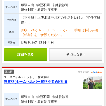
服装自由
学歴不問
未経験歓迎
求人の特徴
研修制度・教育制度充実
【正社員】上伊那郡中川村の生活お助け人（初任者研
仕事内容
修・...
月収 24万9700円 〜 30万700円詳細は特記事項
給与
【給与】をご参照ください。
長野県上伊那郡中川村
勤務地
詳細を見る
気になる！
正社員
情報提供元
ユースタイルラボラトリー株式会社
無資格(ホームヘルパー資格不要)/正社員
服装自由
学歴不問
未経験歓迎
求人の特徴
研修制度・教育制度充実