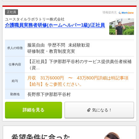
正社員
情報提供元
ユースタイルラボラトリー株式会社
介護職員実務者研修(ホームヘルパー1級)/正社員
服装自由
学歴不問
未経験歓迎
求人の特徴
研修制度・教育制度充実
【正社員】下伊那郡平谷村のサービス提供責任者候補
仕事内容
（資...
月収 31万6000円 〜 43万800円詳細は特記事項
給与
【給与】をご参照ください。
長野県下伊那郡平谷村
勤務地
詳細を見る
気になる！