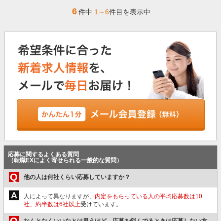
6
件中
1～6
件目を表示中
応募に関するよくある質問
（転職EXによく寄せられる一般的な質問）
Q
他の人は何社くらい応募していますか？
A
人によって異なりますが、
内定をもらっている人の平均応募数は10
社、約半数は6社以上
受けています。
Q
なんとなくいいなとは思うけど、応募を悩んでるときは応募しない方