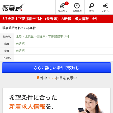
0
気になる
閲覧履歴
検索
ログイン
8/6更新！下伊那郡平谷村（長野県）の転職・求人情報 6件
現在選択されている条件
北陸・北信越 - 長野県 - 下伊那郡平谷村
勤務地
未選択
職種
未選択
業種
その他
さらに詳しい条件で絞込む
6
件中
1～6
件目を表示中