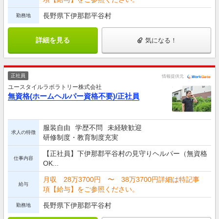
長野県下伊那郡平谷村
勤務地
詳細を見る
気になる！
正社員
情報提供元
ユースタイルラボラトリー株式会社
無資格(ホームヘルパー資格不要)/正社員
服装自由
学歴不問
未経験歓迎
求人の特徴
研修制度・教育制度充実
【正社員】下伊那郡平谷村の見守りヘルパー（無資格
仕事内容
OK...
月収 28万3700円 〜 38万3700円詳細は特記事
給与
項【給与】をご参照ください。
長野県下伊那郡平谷村
勤務地