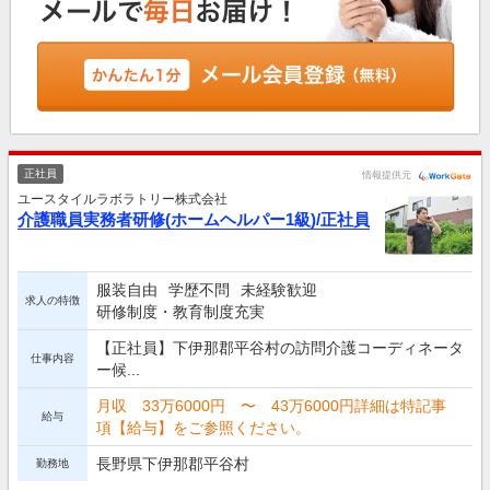
正社員
情報提供元
ユースタイルラボラトリー株式会社
介護職員実務者研修(ホームヘルパー1級)/正社員
服装自由
学歴不問
未経験歓迎
求人の特徴
研修制度・教育制度充実
【正社員】下伊那郡平谷村の訪問介護コーディネータ
仕事内容
ー候...
月収 33万6000円 〜 43万6000円詳細は特記事
給与
項【給与】をご参照ください。
長野県下伊那郡平谷村
勤務地