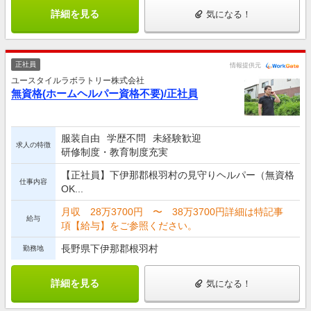
詳細を見る
気になる！
正社員
情報提供元
ユースタイルラボラトリー株式会社
無資格(ホームヘルパー資格不要)/正社員
服装自由
学歴不問
未経験歓迎
求人の特徴
研修制度・教育制度充実
【正社員】下伊那郡根羽村の見守りヘルパー（無資格
仕事内容
OK...
月収 28万3700円 〜 38万3700円詳細は特記事
給与
項【給与】をご参照ください。
長野県下伊那郡根羽村
勤務地
詳細を見る
気になる！