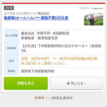
正社員
情報提供元
ユースタイルラボラトリー株式会社
無資格(ホームヘルパー資格不要)/正社員
服装自由
学歴不問
未経験歓迎
求人の特徴
研修制度・教育制度充実
【正社員】下伊那郡根羽村の生活サポーター（無資格
仕事内容
OK...
月収 28万3700円 〜 38万3700円詳細は特記事
給与
項【給与】をご参照ください。
長野県下伊那郡根羽村
勤務地
詳細を見る
気になる！
8
件中
1～8
件目を表示中