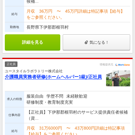
候補...
月収 36万円 〜 45万円詳細は特記事項【給与】
給与
をご参照ください。
長野県下伊那郡根羽村
勤務地
詳細を見る
気になる！
正社員
情報提供元
ユースタイルラボラトリー株式会社
介護職員実務者研修(ホームヘルパー1級)/正社員
服装自由
学歴不問
未経験歓迎
求人の特徴
研修制度・教育制度充実
【正社員】下伊那郡根羽村のサービス提供責任者候補
仕事内容
（資...
月収 31万6000円 〜 43万800円詳細は特記事項
給与
【給与】をご参照ください。