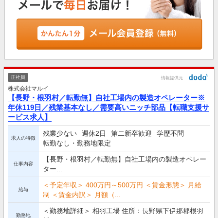
正社員
情報提供元
株式会社マルイ
【長野・根羽村／転勤無】自社工場内の製造オペレーター※
年休119日／残業基本なし／需要高いニッチ部品【転職支援サ
ービス求人】
残業少ない
週休2日
第二新卒歓迎
学歴不問
求人の特徴
転勤なし・勤務地限定
【長野・根羽村／転勤無】自社工場内の製造オペレー
仕事内容
ター...
＜予定年収＞ 400万円～500万円 ＜賃金形態＞ 月給
給与
制 ＜賃金内訳＞ 月額（...
＜勤務地詳細＞ 相羽工場 住所：長野県下伊那郡根羽
勤務地