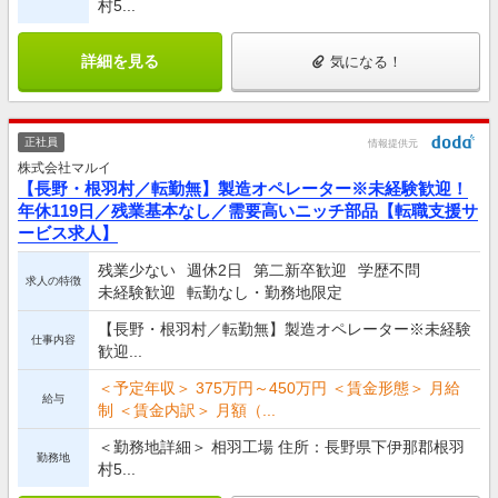
村5...
詳細を見る
気になる！
正社員
情報提供元
株式会社マルイ
【長野・根羽村／転勤無】製造オペレーター※未経験歓迎！
年休119日／残業基本なし／需要高いニッチ部品【転職支援サ
ービス求人】
残業少ない
週休2日
第二新卒歓迎
学歴不問
求人の特徴
未経験歓迎
転勤なし・勤務地限定
【長野・根羽村／転勤無】製造オペレーター※未経験
仕事内容
歓迎...
＜予定年収＞ 375万円～450万円 ＜賃金形態＞ 月給
給与
制 ＜賃金内訳＞ 月額（...
＜勤務地詳細＞ 相羽工場 住所：長野県下伊那郡根羽
勤務地
村5...