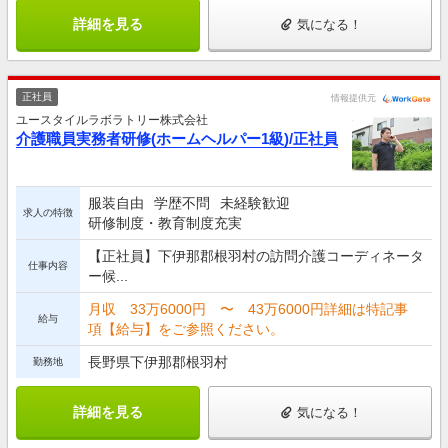
詳細を見る
気になる！
正社員
情報提供元
ユースタイルラボラトリー株式会社
介護職員実務者研修(ホームヘルパー1級)/正社員
服装自由
学歴不問
未経験歓迎
求人の特徴
研修制度・教育制度充実
【正社員】下伊那郡根羽村の訪問介護コーディネータ
仕事内容
ー候...
月収 33万6000円 〜 43万6000円詳細は特記事
給与
項【給与】をご参照ください。
長野県下伊那郡根羽村
勤務地
詳細を見る
気になる！