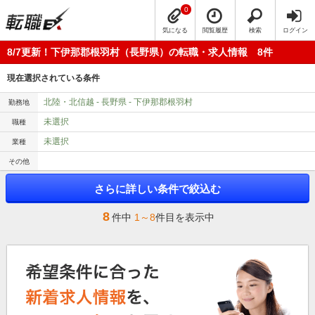
0
気になる
閲覧履歴
検索
ログイン
8/7更新！下伊那郡根羽村（長野県）の転職・求人情報 8件
現在選択されている条件
北陸・北信越 - 長野県 - 下伊那郡根羽村
勤務地
未選択
職種
未選択
業種
その他
さらに詳しい条件で絞込む
8
件中
1～8
件目を表示中