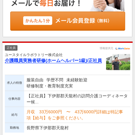
正社員
情報提供元
ユースタイルラボラトリー株式会社
介護職員実務者研修(ホームヘルパー1級)/正社員
服装自由
学歴不問
未経験歓迎
求人の特徴
研修制度・教育制度充実
【正社員】下伊那郡天龍村の訪問介護コーディネータ
仕事内容
ー候...
月収 33万6000円 〜 43万6000円詳細は特記事
給与
項【給与】をご参照ください。
長野県下伊那郡天龍村
勤務地