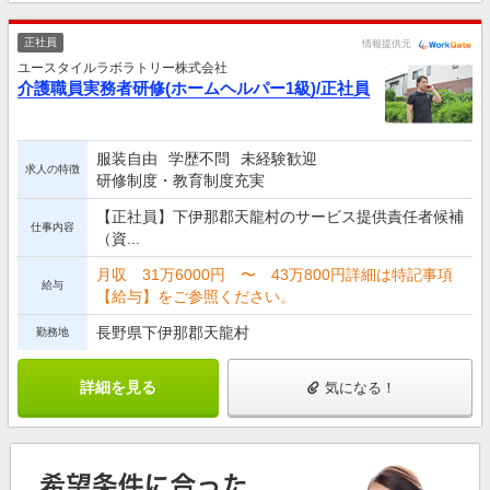
正社員
情報提供元
ユースタイルラボラトリー株式会社
介護職員実務者研修(ホームヘルパー1級)/正社員
服装自由
学歴不問
未経験歓迎
求人の特徴
研修制度・教育制度充実
【正社員】下伊那郡天龍村のサービス提供責任者候補
仕事内容
（資...
月収 31万6000円 〜 43万800円詳細は特記事項
給与
【給与】をご参照ください。
長野県下伊那郡天龍村
勤務地
詳細を見る
気になる！