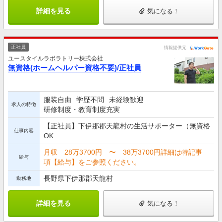
詳細を見る
気になる！
正社員
情報提供元
ユースタイルラボラトリー株式会社
無資格(ホームヘルパー資格不要)/正社員
服装自由
学歴不問
未経験歓迎
求人の特徴
研修制度・教育制度充実
【正社員】下伊那郡天龍村の生活サポーター（無資格
仕事内容
OK...
月収 28万3700円 〜 38万3700円詳細は特記事
給与
項【給与】をご参照ください。
長野県下伊那郡天龍村
勤務地
詳細を見る
気になる！