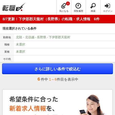
0
気になる
閲覧履歴
検索
ログイン
8/7更新！下伊那郡天龍村（長野県）の転職・求人情報 6件
現在選択されている条件
北陸・北信越 - 長野県 - 下伊那郡天龍村
勤務地
未選択
職種
未選択
業種
その他
さらに詳しい条件で絞込む
6
件中
1～6
件目を表示中