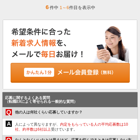
6
件中
1～6
件目を表示中
応募に関するよくある質問
（転職EXによく寄せられる一般的な質問）
Q
他の人は何社くらい応募していますか？
A
人によって異なりますが、
内定をもらっている人の平均応募数は10
社、約半数は6社以上
受けています。
Q
なんとなくいいなとは思うけど、応募を悩んでるときは応募しない方