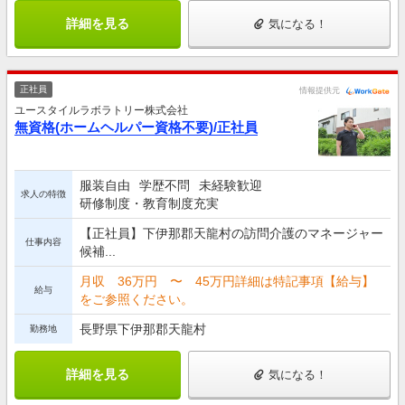
詳細を見る
気になる！
正社員
情報提供元
ユースタイルラボラトリー株式会社
無資格(ホームヘルパー資格不要)/正社員
服装自由
学歴不問
未経験歓迎
求人の特徴
研修制度・教育制度充実
【正社員】下伊那郡天龍村の訪問介護のマネージャー
仕事内容
候補...
月収 36万円 〜 45万円詳細は特記事項【給与】
給与
をご参照ください。
長野県下伊那郡天龍村
勤務地
詳細を見る
気になる！