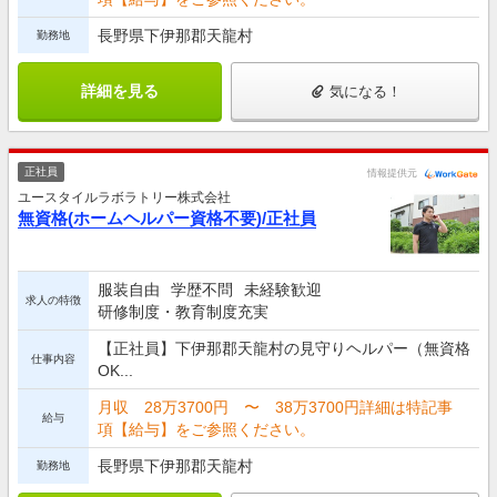
長野県下伊那郡天龍村
勤務地
詳細を見る
気になる！
正社員
情報提供元
ユースタイルラボラトリー株式会社
無資格(ホームヘルパー資格不要)/正社員
服装自由
学歴不問
未経験歓迎
求人の特徴
研修制度・教育制度充実
【正社員】下伊那郡天龍村の見守りヘルパー（無資格
仕事内容
OK...
月収 28万3700円 〜 38万3700円詳細は特記事
給与
項【給与】をご参照ください。
長野県下伊那郡天龍村
勤務地