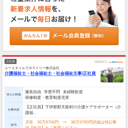
正社員
情報提供元
ユースタイルラボラトリー株式会社
介護福祉士・社会福祉士・社会福祉主事/正社員
服装自由
学歴不問
未経験歓迎
求人の特徴
研修制度・教育制度充実
【正社員】下伊那郡天龍村の介護ケアサポーター（介
仕事内容
護福...
月収 30万8700円 〜 38万3700円詳細は特記事
給与
項【給与】をご参照ください。