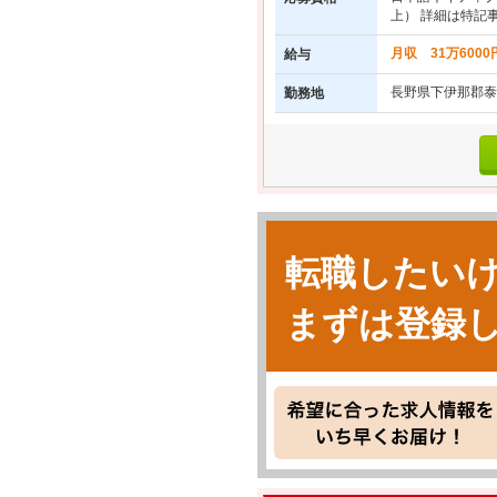
上） 詳細は特記
月収 31万600
給与
長野県下伊那郡泰
勤務地
転職したい
まずは登録