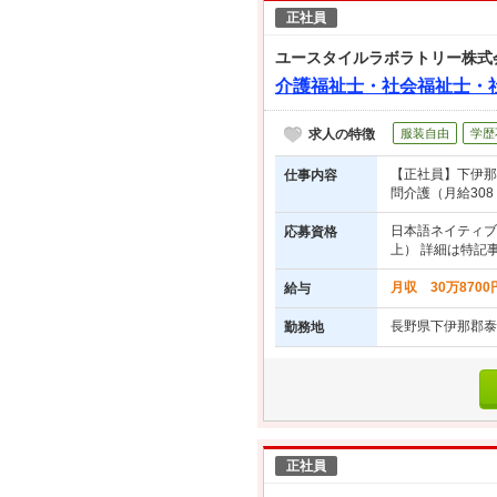
正社員
ユースタイルラボラトリー株式
介護福祉士・社会福祉士・
求人の特徴
服装自由
学歴
【正社員】下伊那
仕事内容
問介護（月給308
日本語ネイティブ
応募資格
上） 詳細は特記
月収 30万870
給与
長野県下伊那郡泰
勤務地
正社員