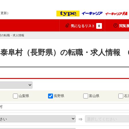
6 更新）
気になるリスト
閲覧
0
村の転職・求人情報
那郡泰阜村（長野県）の転職・求人情報 
山梨県
長野県
富山県
石
⇒