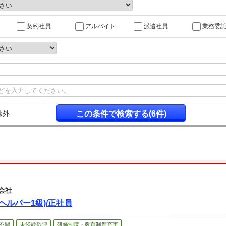
契約社員
アルバイト
派遣社員
業務委
除外
会社
ヘルパー1級)/正社員
不問
未経験歓迎
研修制度・教育制度充実