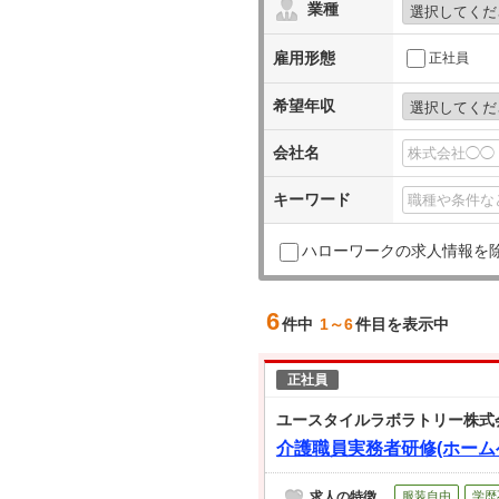
業種
雇用形態
正社員
希望年収
会社名
キーワード
ハローワークの求人情報を
6
件中
1～6
件目を表示中
正社員
ユースタイルラボラトリー株式
介護職員実務者研修(ホーム
求人の特徴
服装自由
学歴