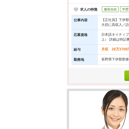
求人の特徴
服装自由
学歴
【正社員】下伊那
仕事内容
大切に高収入／訪問
日本語ネイティブ
応募資格
上） 詳細は特記
月収 28万370
給与
長野県下伊那郡泰
勤務地