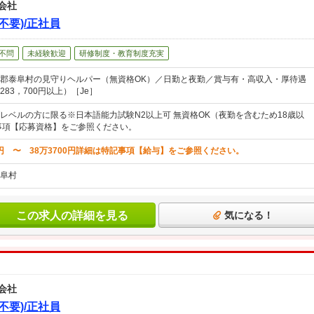
会社
不要)/正社員
不問
未経験歓迎
研修制度・教育制度充実
郡泰阜村の見守りヘルパー（無資格OK）／日勤と夜勤／賞与有・高収入・厚待遇
83，700円以上）［Je］
レベルの方に限る※日本語能力試験N2以上可 無資格OK（夜勤を含むため18歳以
事項【応募資格】をご参照ください。
0円 〜 38万3700円詳細は特記事項【給与】をご参照ください。
阜村
この求人の詳細を見る
気になる！
会社
不要)/正社員