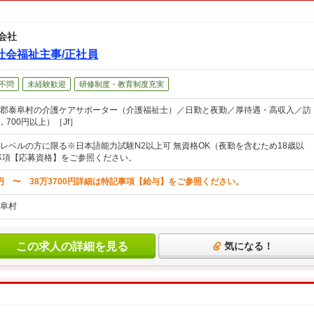
会社
社会福祉主事/正社員
不問
未経験歓迎
研修制度・教育制度充実
郡泰阜村の介護ケアサポーター（介護福祉士）／日勤と夜勤／厚待遇・高収入／訪
，700円以上）［Jf］
レベルの方に限る※日本語能力試験N2以上可 無資格OK（夜勤を含むため18歳以
事項【応募資格】をご参照ください。
0円 〜 38万3700円詳細は特記事項【給与】をご参照ください。
阜村
この求人の詳細を見る
気になる！