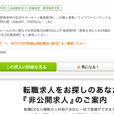
不問
未経験歓迎
研修制度・教育制度充実
郡泰阜村の生活サポーター（無資格OK）／日勤と夜勤／ライフワークバランスを
介護（月給283，700円以上）［Je］
レベルの方に限る※日本語能力試験N2以上可 無資格OK（夜勤を含むため18歳以
事項【応募資格】をご参照ください。
0円 〜 38万3700円詳細は特記事項【給与】をご参照ください。
阜村
この求人の詳細を見る
気になる！