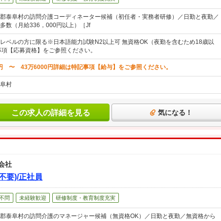
郡泰阜村の訪問介護コーディネーター候補（初任者・実務者研修）／日勤と夜勤／
数（月給336，000円以上）［Jf
レベルの方に限る※日本語能力試験N2以上可 無資格OK（夜勤を含むため18歳以
事項【応募資格】をご参照ください。
0円 〜 43万6000円詳細は特記事項【給与】をご参照ください。
阜村
この求人の詳細を見る
気になる！
会社
不要)/正社員
不問
未経験歓迎
研修制度・教育制度充実
郡泰阜村の訪問介護のマネージャー候補（無資格OK）／日勤と夜勤／無資格から