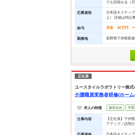
でも目指せる（月給
日本語ネイティブ
応募資格
上） 詳細は特記
月収 36万円 
給与
長野県下伊那郡泰
勤務地
正社員
ユースタイルラボラトリー株式
介護職員実務者研修(ホーム
求人の特徴
服装自由
学歴
【正社員】下伊那
仕事内容
アアップ／訪問介護
日本語ネイティブ
応募資格