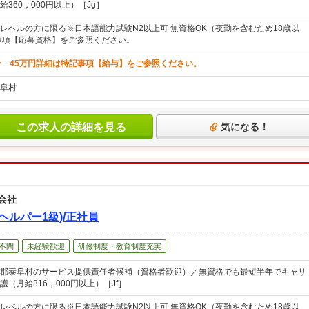
360，000円以上）［Jg］
レベルの方に限る※日本語能力試験N2以上可 無資格OK（夜勤を含むため18歳以
事項【応募資格】をご参照ください。
〜 45万円詳細は特記事項【給与】をご参照ください。
阜村
この求人の詳細を見る
気になる！
会社
ヘルパー1級)/正社員
不問
未経験歓迎
研修制度・教育制度充実
郡泰阜村のサービス提供責任者候補（資格者歓迎）／無資格でも最短半年でキャリ
（月給316，000円以上）［Jf］
レベルの方に限る※日本語能力試験N2以上可 無資格OK（夜勤を含むため18歳以