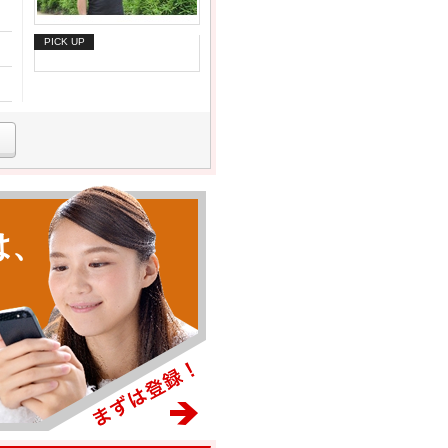
PICK UP
は、