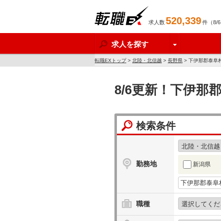
520,339
求人数
件（8/
転職EX
求人を探す
転職EXトップ
>
北陸・北信越
>
長野県
> 下伊那郡泰阜
8/6更新！下伊
検索条件
勤務地
新潟県
職種