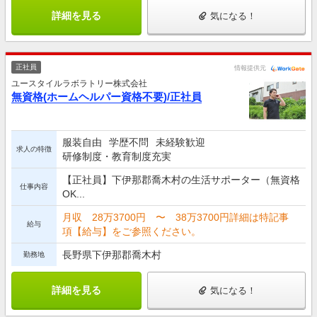
詳細を見る
気になる！
正社員
情報提供元
ユースタイルラボラトリー株式会社
無資格(ホームヘルパー資格不要)/正社員
服装自由
学歴不問
未経験歓迎
求人の特徴
研修制度・教育制度充実
【正社員】下伊那郡喬木村の生活サポーター（無資格
仕事内容
OK...
月収 28万3700円 〜 38万3700円詳細は特記事
給与
項【給与】をご参照ください。
長野県下伊那郡喬木村
勤務地
詳細を見る
気になる！