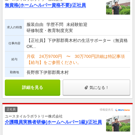
無資格(ホームヘルパー資格不要)/正社員
服装自由
学歴不問
未経験歓迎
求人の特徴
研修制度・教育制度充実
【正社員】下伊那郡喬木村の生活サポーター（無資格
仕事内容
OK...
月収 24万9700円 〜 30万700円詳細は特記事項
給与
【給与】をご参照ください。
長野県下伊那郡喬木村
勤務地
詳細を見る
気になる！
正社員
情報提供元
ユースタイルラボラトリー株式会社
介護職員実務者研修(ホームヘルパー1級)/正社員