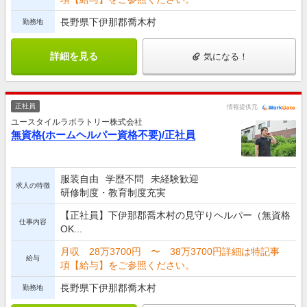
長野県下伊那郡喬木村
勤務地
詳細を見る
気になる！
正社員
情報提供元
ユースタイルラボラトリー株式会社
無資格(ホームヘルパー資格不要)/正社員
服装自由
学歴不問
未経験歓迎
求人の特徴
研修制度・教育制度充実
【正社員】下伊那郡喬木村の見守りヘルパー（無資格
仕事内容
OK...
月収 28万3700円 〜 38万3700円詳細は特記事
給与
項【給与】をご参照ください。
長野県下伊那郡喬木村
勤務地