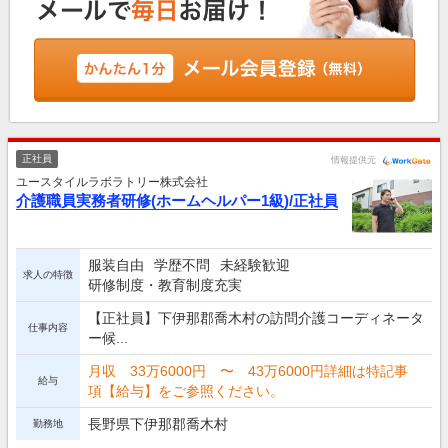
正社員
情報提供元
ユースタイルラボラトリー株式会社
介護職員実務者研修(ホームヘルパー1級)/正社員
服装自由
学歴不問
未経験歓迎
求人の特徴
研修制度・教育制度充実
【正社員】下伊那郡喬木村の訪問介護コーディネータ
仕事内容
ー候...
月収 33万6000円 〜 43万6000円詳細は特記事
給与
項【給与】をご参照ください。
長野県下伊那郡喬木村
勤務地