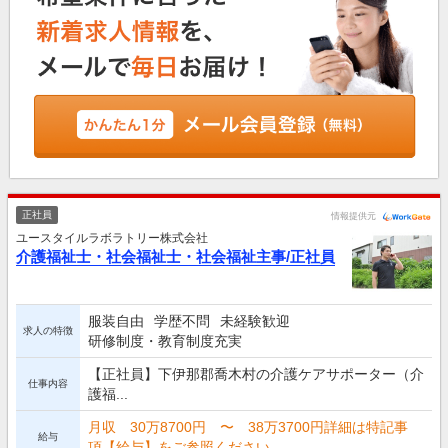
正社員
情報提供元
ユースタイルラボラトリー株式会社
介護福祉士・社会福祉士・社会福祉主事/正社員
服装自由
学歴不問
未経験歓迎
求人の特徴
研修制度・教育制度充実
【正社員】下伊那郡喬木村の介護ケアサポーター（介
仕事内容
護福...
月収 30万8700円 〜 38万3700円詳細は特記事
給与
項【給与】をご参照ください。