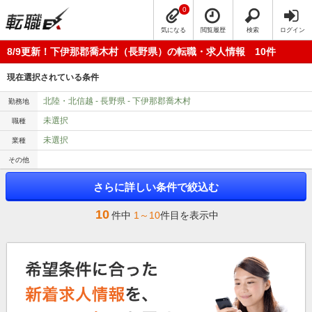
0
気になる
閲覧履歴
検索
ログイン
8/9更新！下伊那郡喬木村（長野県）の転職・求人情報 10件
現在選択されている条件
北陸・北信越 - 長野県 - 下伊那郡喬木村
勤務地
未選択
職種
未選択
業種
その他
さらに詳しい条件で絞込む
10
件中
1～10
件目を表示中