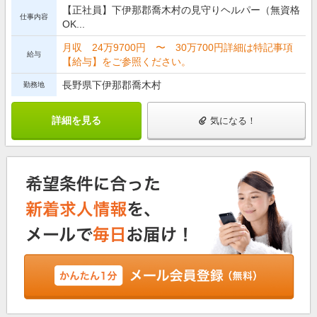
【正社員】下伊那郡喬木村の見守りヘルパー（無資格
仕事内容
OK...
月収 24万9700円 〜 30万700円詳細は特記事項
給与
【給与】をご参照ください。
長野県下伊那郡喬木村
勤務地
詳細を見る
気になる！