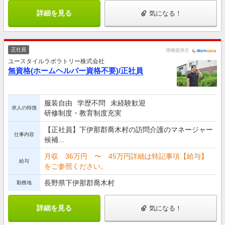
詳細を見る
気になる！
正社員
情報提供元
ユースタイルラボラトリー株式会社
無資格(ホームヘルパー資格不要)/正社員
服装自由
学歴不問
未経験歓迎
求人の特徴
研修制度・教育制度充実
【正社員】下伊那郡喬木村の訪問介護のマネージャー
仕事内容
候補...
月収 36万円 〜 45万円詳細は特記事項【給与】
給与
をご参照ください。
長野県下伊那郡喬木村
勤務地
詳細を見る
気になる！