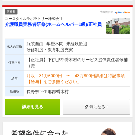
正社員
情報提供元
ユースタイルラボラトリー株式会社
介護職員実務者研修(ホームヘルパー1級)/正社員
服装自由
学歴不問
未経験歓迎
求人の特徴
研修制度・教育制度充実
【正社員】下伊那郡喬木村のサービス提供責任者候補
仕事内容
（資...
月収 31万6000円 〜 43万800円詳細は特記事項
給与
【給与】をご参照ください。
長野県下伊那郡喬木村
勤務地
詳細を見る
気になる！