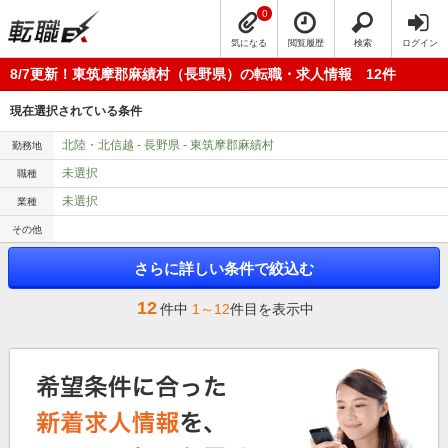
0
気になる
閲覧履歴
検索
ログイン
8/7更新！東筑摩郡麻績村（長野県）の転職・求人情報 12件
現在選択されている条件
北陸・北信越 - 長野県 - 東筑摩郡麻績村
勤務地
未選択
職種
未選択
業種
その他
さらに詳しい条件で絞込む
12
件中
1～12
件目を表示中