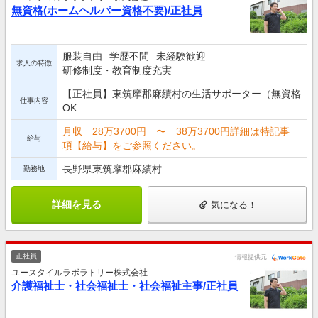
無資格(ホームヘルパー資格不要)/正社員
服装自由
学歴不問
未経験歓迎
求人の特徴
研修制度・教育制度充実
【正社員】東筑摩郡麻績村の生活サポーター（無資格
仕事内容
OK...
月収 28万3700円 〜 38万3700円詳細は特記事
給与
項【給与】をご参照ください。
長野県東筑摩郡麻績村
勤務地
詳細を見る
気になる！
正社員
情報提供元
ユースタイルラボラトリー株式会社
介護福祉士・社会福祉士・社会福祉主事/正社員