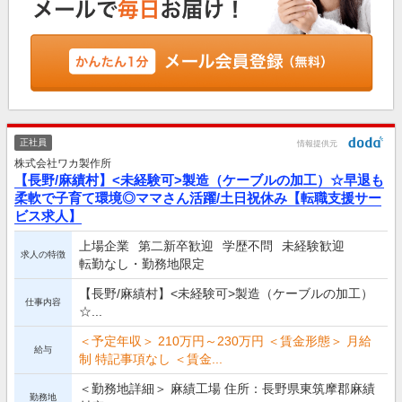
正社員
情報提供元
株式会社ワカ製作所
【長野/麻績村】<未経験可>製造（ケーブルの加工）☆早退も
柔軟で子育て環境◎ママさん活躍/土日祝休み【転職支援サー
ビス求人】
上場企業
第二新卒歓迎
学歴不問
未経験歓迎
求人の特徴
転勤なし・勤務地限定
【長野/麻績村】<未経験可>製造（ケーブルの加工）
仕事内容
☆...
＜予定年収＞ 210万円～230万円 ＜賃金形態＞ 月給
給与
制 特記事項なし ＜賃金...
＜勤務地詳細＞ 麻績工場 住所：長野県東筑摩郡麻績
勤務地