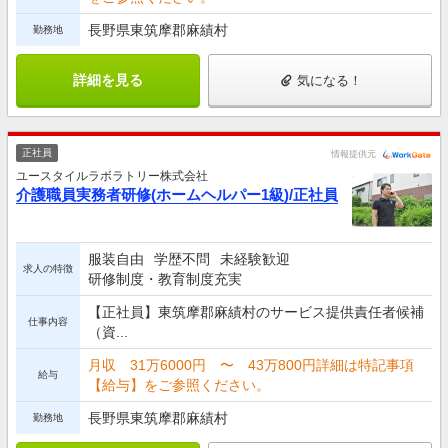
長野県東筑摩郡麻績村
勤務地
詳細を見る
気になる！
正社員
情報提供元
ユースタイルラボラトリー株式会社
介護職員実務者研修(ホームヘルパー1級)/正社員
服装自由
学歴不問
未経験歓迎
求人の特徴
研修制度・教育制度充実
【正社員】東筑摩郡麻績村のサービス提供責任者候補
仕事内容
（資...
月収 31万6000円 〜 43万800円詳細は特記事項
給与
【給与】をご参照ください。
長野県東筑摩郡麻績村
勤務地