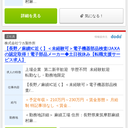
村麻...
詳細を見る
気になる！
正社員
情報提供元
株式会社ワカ製作所
【長野／麻績IC近く】＜未経験可＞電子機器部品検査/JAXA
の認定取得！電子部品メーカー◆土日祝休み【転職支援サー
ビス求人】
上場企業
第二新卒歓迎
学歴不問
未経験歓迎
求人の特徴
転勤なし・勤務地限定
【長野／麻績IC近く】＜未経験可＞電子機器部品検
仕事内容
査/...
＜予定年収＞ 210万円～230万円 ＜賃金形態＞ 月給
給与
制 特記事項なし ＜賃金...
＜勤務地詳細＞ 麻績工場 住所：長野県東筑摩郡麻績
勤務地
村麻...