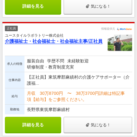
詳細を見る
気になる！
正社員
情報提供元
ユースタイルラボラトリー株式会社
介護福祉士・社会福祉士・社会福祉主事/正社員
服装自由
学歴不問
未経験歓迎
求人の特徴
研修制度・教育制度充実
【正社員】東筑摩郡麻績村の介護ケアサポーター（介
仕事内容
護福...
月収 30万8700円 〜 38万3700円詳細は特記事
給与
項【給与】をご参照ください。
長野県東筑摩郡麻績村
勤務地
詳細を見る
気になる！