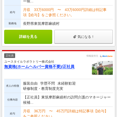
ー候...
月収 33万6000円 〜 43万6000円詳細は特記事
給与
項【給与】をご参照ください。
長野県東筑摩郡麻績村
勤務地
詳細を見る
気になる！
正社員
情報提供元
ユースタイルラボラトリー株式会社
無資格(ホームヘルパー資格不要)/正社員
服装自由
学歴不問
未経験歓迎
求人の特徴
研修制度・教育制度充実
【正社員】東筑摩郡麻績村の訪問介護のマネージャー
仕事内容
候補...
月収 36万円 〜 45万円詳細は特記事項【給与】
給与
をご参照ください。