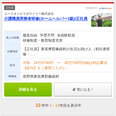
正社員
情報提供元
ユースタイルラボラトリー株式会社
介護職員実務者研修(ホームヘルパー1級)/正社員
服装自由
学歴不問
未経験歓迎
求人の特徴
研修制度・教育制度充実
【正社員】東筑摩郡麻績村の生活お助け人（初任者研
仕事内容
修・...
月収 24万9700円 〜 30万700円詳細は特記事項
給与
【給与】をご参照ください。
長野県東筑摩郡麻績村
勤務地
詳細を見る
気になる！
12
件中
1～12
件目を表示中