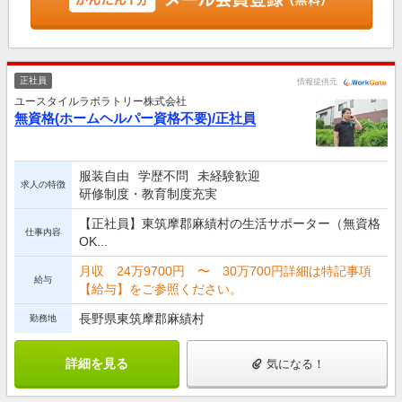
正社員
情報提供元
ユースタイルラボラトリー株式会社
無資格(ホームヘルパー資格不要)/正社員
服装自由
学歴不問
未経験歓迎
求人の特徴
研修制度・教育制度充実
【正社員】東筑摩郡麻績村の生活サポーター（無資格
仕事内容
OK...
月収 24万9700円 〜 30万700円詳細は特記事項
給与
【給与】をご参照ください。
長野県東筑摩郡麻績村
勤務地
詳細を見る
気になる！