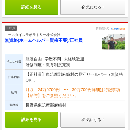
詳細を見る
気になる！
正社員
情報提供元
ユースタイルラボラトリー株式会社
無資格(ホームヘルパー資格不要)/正社員
服装自由
学歴不問
未経験歓迎
求人の特徴
研修制度・教育制度充実
【正社員】東筑摩郡麻績村の見守りヘルパー（無資格
仕事内容
OK...
月収 24万9700円 〜 30万700円詳細は特記事項
給与
【給与】をご参照ください。
長野県東筑摩郡麻績村
勤務地
詳細を見る
気になる！