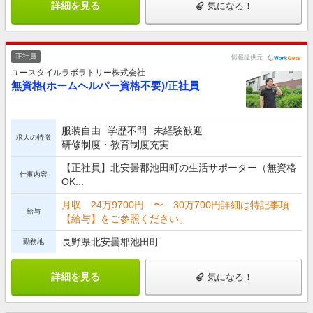
詳細を見る
気になる！
正社員
情報提供元
ユースタイルラボラトリー株式会社
無資格(ホームヘルパー資格不要)/正社員
服装自由
学歴不問
未経験歓迎
求人の特徴
研修制度・教育制度充実
【正社員】北安曇郡池田町の生活サポーター（無資格
仕事内容
OK...
月収 24万9700円 〜 30万700円詳細は特記事項
給与
【給与】をご参照ください。
長野県北安曇郡池田町
勤務地
詳細を見る
気になる！