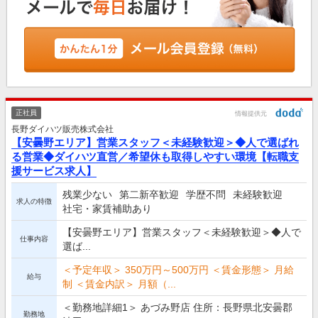
正社員
情報提供元
長野ダイハツ販売株式会社
【安曇野エリア】営業スタッフ＜未経験歓迎＞◆人で選ばれ
る営業◆ダイハツ直営／希望休も取得しやすい環境【転職支
援サービス求人】
残業少ない
第二新卒歓迎
学歴不問
未経験歓迎
求人の特徴
社宅・家賃補助あり
【安曇野エリア】営業スタッフ＜未経験歓迎＞◆人で
仕事内容
選ば...
＜予定年収＞ 350万円～500万円 ＜賃金形態＞ 月給
給与
制 ＜賃金内訳＞ 月額（...
＜勤務地詳細1＞ あづみ野店 住所：長野県北安曇郡
勤務地