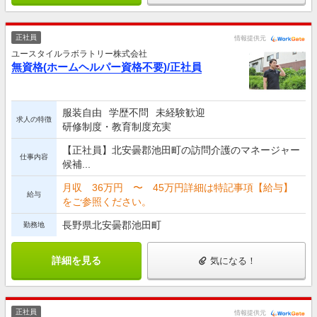
正社員
情報提供元
ユースタイルラボラトリー株式会社
無資格(ホームヘルパー資格不要)/正社員
服装自由
学歴不問
未経験歓迎
求人の特徴
研修制度・教育制度充実
【正社員】北安曇郡池田町の訪問介護のマネージャー
仕事内容
候補...
月収 36万円 〜 45万円詳細は特記事項【給与】
給与
をご参照ください。
長野県北安曇郡池田町
勤務地
詳細を見る
気になる！
正社員
情報提供元