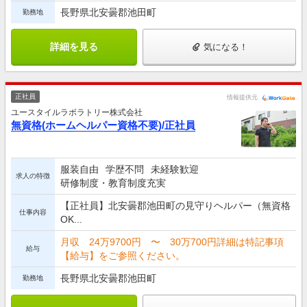
長野県北安曇郡池田町
勤務地
詳細を見る
気になる！
正社員
情報提供元
ユースタイルラボラトリー株式会社
無資格(ホームヘルパー資格不要)/正社員
服装自由
学歴不問
未経験歓迎
求人の特徴
研修制度・教育制度充実
【正社員】北安曇郡池田町の見守りヘルパー（無資格
仕事内容
OK...
月収 24万9700円 〜 30万700円詳細は特記事項
給与
【給与】をご参照ください。
長野県北安曇郡池田町
勤務地