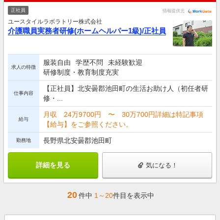
正社員
情報提供元
ユースタイルラボラトリー株式会社
介護職員実務者研修(ホームヘルパー1級)/正社員
服装自由
学歴不問
未経験歓迎
求人の特徴
研修制度・教育制度充実
【正社員】北安曇郡池田町の生活お助け人（初任者研
仕事内容
修・...
月収 24万9700円 〜 30万700円詳細は特記事項
給与
【給与】をご参照ください。
長野県北安曇郡池田町
勤務地
詳細を見る
気になる！
20
件中
1～20
件目を表示中