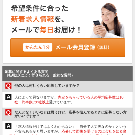
応募に関するよくある質問
（転職EXによく寄せられる一般的な質問）
Q
他の人は何社くらい応募していますか？
A
人によって異なりますが、
内定をもらっている人の平均応募数は10
社、約半数は6社以上
受けています。
Q
なんとなくいいなとは思うけど、応募を悩んでるときは応募しない方
がいいですか？
A
「求人情報だけではよくわからない」「自分で大丈夫なのか」という
不安もあるかと思いますが、
応募して面接を受けるのは会社を知る良