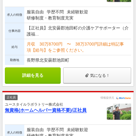
服装自由
学歴不問
未経験歓迎
求人の特徴
研修制度・教育制度充実
【正社員】北安曇郡池田町の介護ケアサポーター（介
仕事内容
護福...
月収 30万8700円 〜 38万3700円詳細は特記事
給与
項【給与】をご参照ください。
長野県北安曇郡池田町
勤務地
詳細を見る
気になる！
正社員
情報提供元
ユースタイルラボラトリー株式会社
無資格(ホームヘルパー資格不要)/正社員
服装自由
学歴不問
未経験歓迎
求人の特徴
研修制度・教育制度充実