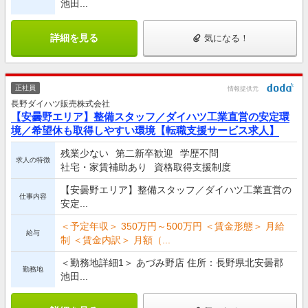
池田...
詳細を見る
気になる！
正社員
情報提供元
長野ダイハツ販売株式会社
【安曇野エリア】整備スタッフ／ダイハツ工業直営の安定環
境／希望休も取得しやすい環境【転職支援サービス求人】
残業少ない
第二新卒歓迎
学歴不問
求人の特徴
社宅・家賃補助あり
資格取得支援制度
【安曇野エリア】整備スタッフ／ダイハツ工業直営の
仕事内容
安定...
＜予定年収＞ 350万円～500万円 ＜賃金形態＞ 月給
給与
制 ＜賃金内訳＞ 月額（...
＜勤務地詳細1＞ あづみ野店 住所：長野県北安曇郡
勤務地
池田...