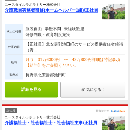
ユースタイルラボラトリー株式会社
介護職員実務者研修(ホームヘルパー1級)/正社員
服装自由
学歴不問
未経験歓迎
求人の特徴
研修制度・教育制度充実
【正社員】北安曇郡池田町のサービス提供責任者候補
仕事内容
（資...
月収 31万6000円 〜 43万800円詳細は特記事項
給与
【給与】をご参照ください。
長野県北安曇郡池田町
勤務地
詳細を見る
気になる！
正社員
情報提供元
ユースタイルラボラトリー株式会社
介護福祉士・社会福祉士・社会福祉主事/正社員