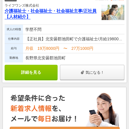
ライフワンズ株式会社
介護福祉士・社会福祉士・社会福祉主事/正社員
【人材紹介】
学歴不問
求人の特徴
【正社員】北安曇郡池田町で介護福祉士/月給19800...
仕事内容
月収 19万8000円 〜 27万1000円
給与
長野県北安曇郡池田町
勤務地
詳細を見る
気になる！