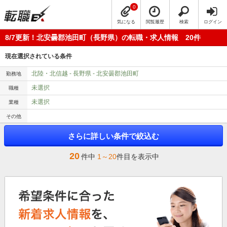
0
気になる
閲覧履歴
検索
ログイン
8/7更新！北安曇郡池田町（長野県）の転職・求人情報 20件
現在選択されている条件
北陸・北信越 - 長野県 - 北安曇郡池田町
勤務地
未選択
職種
未選択
業種
その他
さらに詳しい条件で絞込む
20
件中
1～20
件目を表示中