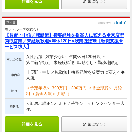
詳細を見る
気になる！
正社員
情報提供元
モノ・ループ株式会社
【長野・中信／転勤無】接客経験を提案力に変える◆来店型
買取営業／未経験歓迎×年休120日×残業ほぼ無【転職支援サ
ービス求人】
女性活躍
残業少ない
年間休日120日以上
求人の特徴
第二新卒歓迎
未経験歓迎
転勤なし・勤務地限定
【長野・中信／転勤無】接客経験を提案力に変える◆
仕事内容
来店...
＜予定年収＞ 390万円～590万円 ＜賃金形態＞ 月給
給与
制 ＜賃金内訳＞ 月額（...
＜勤務地詳細1＞ オギノ茅野ショッピングセンター店
勤務地
住...
詳細を見る
気になる！