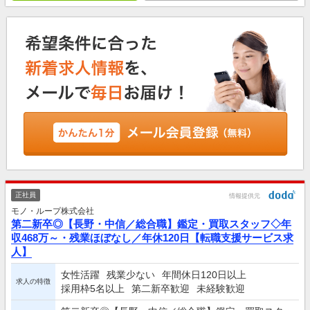
正社員
情報提供元
モノ・ループ株式会社
第二新卒◎【長野・中信／総合職】鑑定・買取スタッフ◇年
収468万～・残業ほぼなし／年休120日【転職支援サービス求
人】
女性活躍
残業少ない
年間休日120日以上
求人の特徴
採用枠5名以上
第二新卒歓迎
未経験歓迎