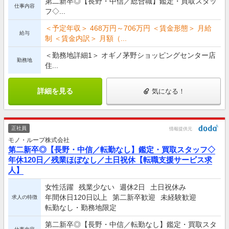
第二新卒◎【長野・中信／総合職】鑑定・買取スタッ
仕事内容
フ◇...
＜予定年収＞ 468万円～706万円 ＜賃金形態＞ 月給
給与
制 ＜賃金内訳＞ 月額（...
＜勤務地詳細1＞ オギノ茅野ショッピングセンター店
勤務地
住...
詳細を見る
気になる！
正社員
情報提供元
モノ・ループ株式会社
第二新卒◎【長野・中信／転勤なし】鑑定・買取スタッフ◇
年休120日／残業ほぼなし／土日祝休【転職支援サービス求
人】
女性活躍
残業少ない
週休2日
土日祝休み
年間休日120日以上
第二新卒歓迎
未経験歓迎
求人の特徴
転勤なし・勤務地限定
第二新卒◎【長野・中信／転勤なし】鑑定・買取スタ