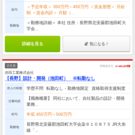
＜予定年収＞ 350万円～450万円 ＜賃金形態＞ 月給
給与
制 ＜賃金内訳＞ 月額（...
＜勤務地詳細＞ 本社 住所：長野県北安曇郡池田町大
勤務地
字会...
詳細を見る
気になる！
正社員
情報提供元
赤田工業株式会社
【長野】設計・開発（池田町） ※転勤なし
学歴不問
転勤なし・勤務地限定
資格取得支援制度
求人の特徴
【職務概要】 同社において、自社製品の設計・開発
仕事内容
業務...
年収 450万円～500万円
給与
長野県北安曇郡池田町大字会染６１０８７５ JR大糸
勤務地
線「...