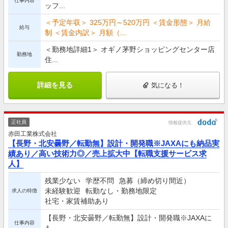
仕事内容
ッフ...
＜予定年収＞ 325万円～520万円 ＜賃金形態＞ 月給
給与
制 ＜賃金内訳＞ 月額（...
＜勤務地詳細1＞ オギノ茅野ショッピングセンター店
勤務地
住...
詳細を見る
気になる！
正社員
情報提供元
赤田工業株式会社
【長野・北安曇野／転勤無】設計・開発職※JAXAにも納品実
績あり／高い技術力◎／売上拡大中【転職支援サービス求
人】
残業少ない
学歴不問
急募（締め切り間近）
未経験歓迎
転勤なし・勤務地限定
求人の特徴
社宅・家賃補助あり
【長野・北安曇野／転勤無】設計・開発職※JAXAに
仕事内容