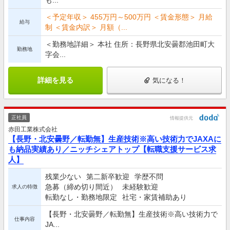
も...
＜予定年収＞ 455万円～500万円 ＜賃金形態＞ 月給
給与
制 ＜賃金内訳＞ 月額（...
＜勤務地詳細＞ 本社 住所：長野県北安曇郡池田町大
勤務地
字会...
詳細を見る
気になる！
正社員
情報提供元
赤田工業株式会社
【長野・北安曇野／転勤無】生産技術※高い技術力でJAXAに
も納品実績あり／ニッチシェアトップ【転職支援サービス求
人】
残業少ない
第二新卒歓迎
学歴不問
急募（締め切り間近）
未経験歓迎
求人の特徴
転勤なし・勤務地限定
社宅・家賃補助あり
【長野・北安曇野／転勤無】生産技術※高い技術力で
仕事内容
JA...