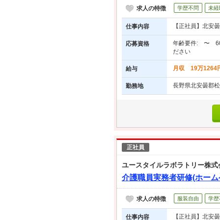
求人の特徴
学歴不問
未経
【正社員】北安曇郡
仕事内容
年齢要件: 〜 
応募資格
ださい
月収 19万1264
給与
長野県北安曇郡松
勤務地
正社員
ユースタイルラボラトリー株式
介護職員実務者研修(ホーム
求人の特徴
服装自由
学歴
【正社員】北安曇
仕事内容