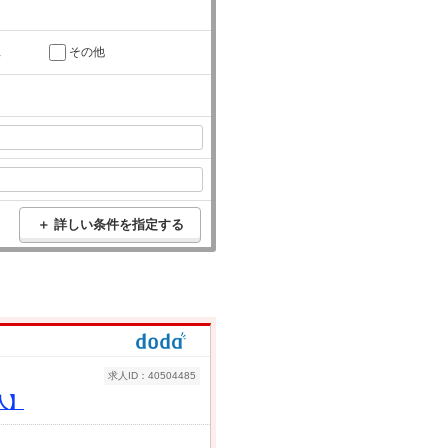
託
その他
＋ 詳しい条件を指定する
求人ID：40504485
人】