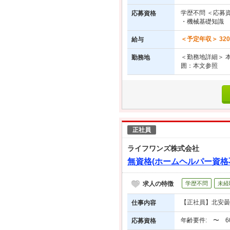
学歴不問 ＜応募資
応募資格
・機械基礎知識
＜予定年収＞ 32
給与
＜勤務地詳細＞ 本
勤務地
囲：本文参照
正社員
ライフワンズ株式会社
無資格(ホームヘルパー資格
求人の特徴
学歴不問
未経
【正社員】北安曇郡
仕事内容
年齢要件: 〜 
応募資格