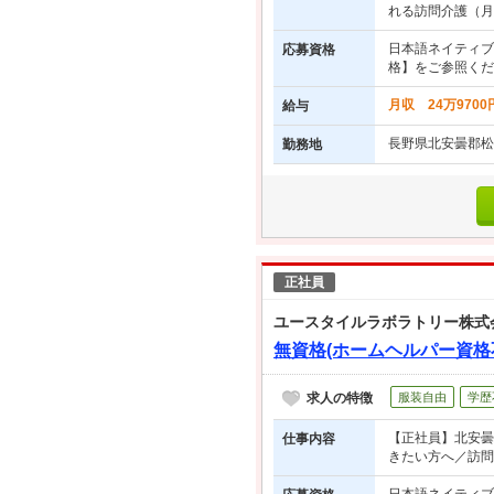
れる訪問介護（月給
日本語ネイティブ
応募資格
格】をご参照くだ
月収 24万970
給与
長野県北安曇郡松
勤務地
正社員
ユースタイルラボラトリー株式
無資格(ホームヘルパー資格
求人の特徴
服装自由
学歴
【正社員】北安曇
仕事内容
きたい方へ／訪問介