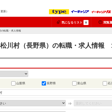
8 更新）
気になるリスト
閲覧
0
村の転職・求人情報
郡松川村（長野県）の転職・求人情報 
山梨県
長野県
富山県
石
⇒