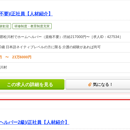
不要)/正社員【人材紹介】
験歓迎
研修制度・教育制度充実
松川村でホームヘルパー（資格不要）/月給217000円〜［求人ID：427534］
60歳 日本語ネイティブレベルの方に限る 介護の経験があれば尚可
円 〜 23万6000円
川村
この求人の詳細を見る
気になる！
ヘルパー2級)/正社員【人材紹介】