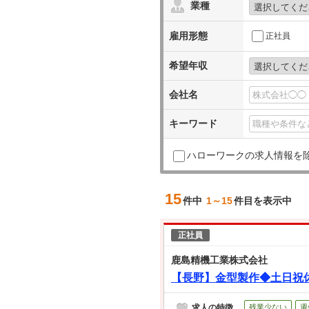
業種
雇用形態
正社員
希望年収
会社名
キーワード
ハローワークの求人情報を
15
件中
1～15
件目を表示中
正社員
鹿島精機工業株式会社
【長野】金型製作◆土日祝
求人の特徴
残業少ない
週