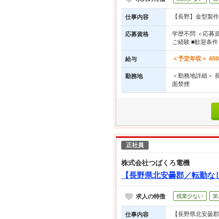
【長野】金型製作
仕事内容
学歴不問 ＜応募
応募資格
ご経験 ■歓迎条
＜予定年収＞ 40
給与
＜勤務地詳細＞ 
勤務地
面禁煙
正社員
株式会社つばくろ電機
【長野県北安曇郡／転勤なし
求人の特徴
残業少ない
第
【長野県北安曇郡
仕事内容