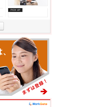
PICK UP
は、