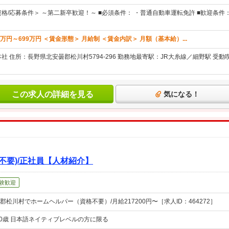
格/応募条件＞ ～第二新卒歓迎！～ ■必須条件： ・普通自動車運転免許 ■歓迎条件：
0万円～699万円 ＜賃金形態＞ 月給制 ＜賃金内訳＞ 月額（基本給）...
社 住所：長野県北安曇郡松川村5794-296 勤務地最寄駅：JR大糸線／細野駅 受
この求人の詳細を見る
気になる！
不要)/正社員【人材紹介】
験歓迎
松川村でホームヘルパー（資格不要）/月給217200円〜［求人ID：464272］
60歳 日本語ネイティブレベルの方に限る