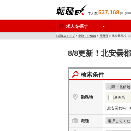
537,168
求人数
件（8/
転職EX
求人を探す
転職EXトップ
>
北陸・北信越
>
長野県
> 北安曇郡松川
8/8更新！北安曇
検索条件
勤務地
新潟県
職種