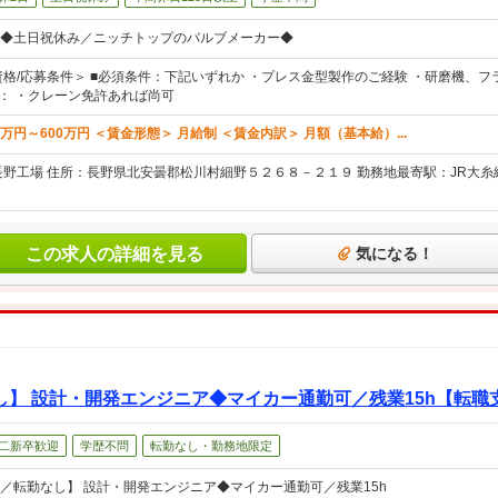
◆土日祝休み／ニッチトップのバルブメーカー◆
資格/応募条件＞ ■必須条件：下記いずれか ・プレス金型製作のご経験 ・研磨機、
件： ・クレーン免許あれば尚可
0万円～600万円 ＜賃金形態＞ 月給制 ＜賃金内訳＞ 月額（基本給）...
長野工場 住所：長野県北安曇郡松川村細野５２６８－２１９ 勤務地最寄駅：JR大糸
この求人の詳細を見る
気になる！
】 設計・開発エンジニア◆マイカー通勤可／残業15h【転職
二新卒歓迎
学歴不問
転勤なし・勤務地限定
／転勤なし】 設計・開発エンジニア◆マイカー通勤可／残業15h