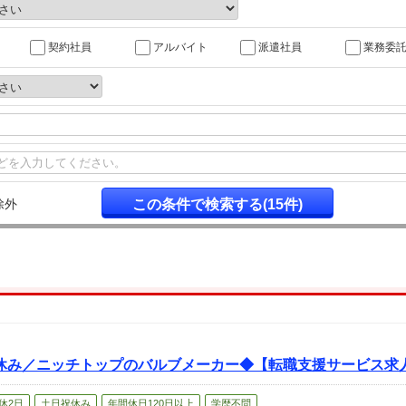
契約社員
アルバイト
派遣社員
業務委
除外
休み／ニッチトップのバルブメーカー◆【転職支援サービス求
休2日
土日祝休み
年間休日120日以上
学歴不問