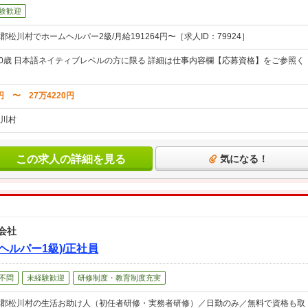
験歓迎
松川村でホームヘルパー2級/月給191264円〜［求人ID：79924］
60歳 日本語ネイティブレベルの方に限る 詳細は仕事内容欄【応募資格】をご参照く
円 〜 27万4220円
川村
この求人の詳細を見る
気になる！
会社
ヘルパー1級)/正社員
不問
未経験歓迎
研修制度・教育制度充実
郡松川村の生活お助け人（初任者研修・実務者研修）／日勤のみ／無料で資格も取