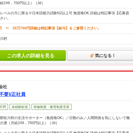
249，700円以上）［Jd］
レベルの方に限る※日本語能力試験N2以上可 無資格OK 詳細は特記事項【応募資
さい。
0円 〜 30万700円詳細は特記事項【給与】をご参照ください。
川村
この求人の詳細を見る
気になる！
会社
不要)/正社員
不問
未経験歓迎
研修制度・教育制度充実
郡松川村の生活サポーター（無資格OK）／日勤のみ／人間関係を気にしないで働
護（月給249，700円以上）［Jd］