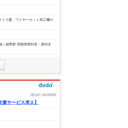
フライス盤、ワイヤーカット加工機の
線／細野駅 受動喫煙対策：屋内全
求人ID：40128428
支援サービス求人】