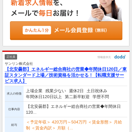
正社員
情報提供元
サンリン株式会社
【北安曇郡】エネルギー総合商社の営業◆年間休日120日／東
証スタンダード上場／技術資格を活かせる！【転職支援サー
ビス求人】
上場企業
残業少ない
週休2日
土日祝休み
求人の特徴
年間休日120日以上
第二新卒歓迎
学歴不問
【北安曇郡】エネルギー総合商社の営業◆年間休日
仕事内容
120...
＜予定年収＞ 420万円～504万円 ＜賃金形態＞ 月給
給与
制 ＜賃金内訳＞ 月額（...