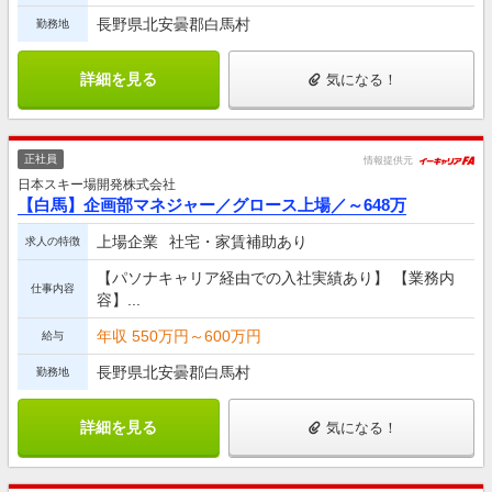
長野県北安曇郡白馬村
勤務地
詳細を見る
気になる！
正社員
情報提供元
日本スキー場開発株式会社
【白馬】企画部マネジャー／グロース上場／～648万
上場企業
社宅・家賃補助あり
求人の特徴
【パソナキャリア経由での入社実績あり】 【業務内
仕事内容
容】...
年収 550万円～600万円
給与
長野県北安曇郡白馬村
勤務地
詳細を見る
気になる！