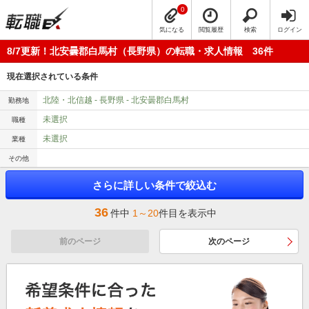
0
気になる
閲覧履歴
検索
ログイン
8/7更新！北安曇郡白馬村（長野県）の転職・求人情報 36件
現在選択されている条件
北陸・北信越 - 長野県 - 北安曇郡白馬村
勤務地
未選択
職種
未選択
業種
その他
さらに詳しい条件で絞込む
36
件中
1～20
件目を表示中
前のページ
次のページ