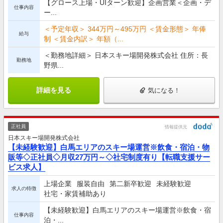
【グロース上場・UIターン歓迎】企画営業＜企画・デ
仕事内容
ー...
＜予定年収＞ 344万円～495万円 ＜賃金形態＞ 年俸
給与
制 ＜賃金内訳＞ 年額（...
＜勤務地詳細＞ 日本スキー場開発株式会社 住所：長
勤務地
野県...
詳細を見る
気になる！
正社員
情報提供元
日本スキー場開発株式会社
【未経験歓迎】白馬エリアのスキー場運営※飲食・宿泊・物
販等◇正社員◇月収27万円～◇社宅制度有り【転職支援サー
ビス求人】
上場企業
服装自由
第二新卒歓迎
未経験歓迎
求人の特徴
社宅・家賃補助あり
【未経験歓迎】白馬エリアのスキー場運営※飲食・宿
仕事内容
泊・...