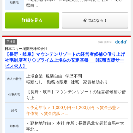
勤務地
県白...
詳細を見る
気になる！
正社員
情報提供元
日本スキー場開発株式会社
【長野・岐阜】マウンテンリゾートの経営者候補◇借り上げ
社宅制度有り◇プライム上場Gの安定基盤 【転職支援サー
ビス求人】
上場企業
服装自由
学歴不問
求人の特徴
転勤なし・勤務地限定
社宅・家賃補助あり
【長野・岐阜】マウンテンリゾートの経営者候補◇借
仕事内容
り上...
＜予定年収＞ 1,000万円～1,200万円 ＜賃金形態＞
給与
年俸制 ＜賃金内訳＞...
＜勤務地詳細＞ 本社 住所：長野県北安曇郡白馬村大
勤務地
字北...