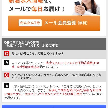
応募に関するよくある質問
（転職EXによく寄せられる一般的な質問）
Q
他の人は何社くらい応募していますか？
A
人によって異なりますが、
内定をもらっている人の平均応募数は10
社、約半数は6社以上
受けています。
Q
なんとなくいいなとは思うけど、応募を悩んでるときは応募しない方
がいいですか？
A
「求人情報だけではよくわからない」「自分で大丈夫なのか」という
不安もあるかと思いますが、
応募して面接を受けるのは会社を知る良
い機会ですし、会社にとってもあなたのことを知る良い機会
と捉えると良い
と思います。