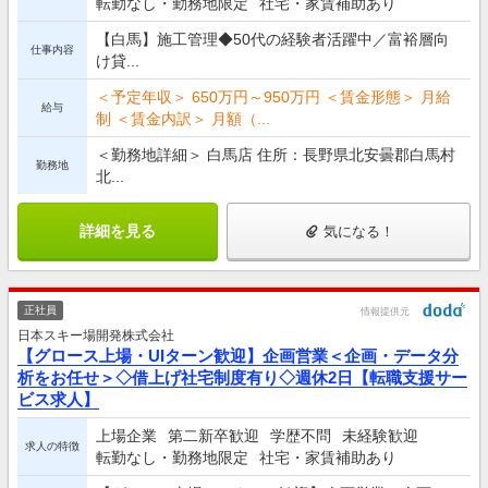
転勤なし・勤務地限定
社宅・家賃補助あり
【白馬】施工管理◆50代の経験者活躍中／富裕層向
仕事内容
け貸...
＜予定年収＞ 650万円～950万円 ＜賃金形態＞ 月給
給与
制 ＜賃金内訳＞ 月額（...
＜勤務地詳細＞ 白馬店 住所：長野県北安曇郡白馬村
勤務地
北...
詳細を見る
気になる！
正社員
情報提供元
日本スキー場開発株式会社
【グロース上場・UIターン歓迎】企画営業＜企画・データ分
析をお任せ＞◇借上げ社宅制度有り◇週休2日【転職支援サー
ビス求人】
上場企業
第二新卒歓迎
学歴不問
未経験歓迎
求人の特徴
転勤なし・勤務地限定
社宅・家賃補助あり