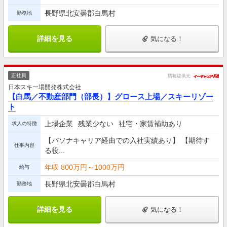
長野県北安曇郡白馬村
勤務地
詳細を見る
気になる！
正社員
情報提供元
日本スキー場開発株式会社
【白馬／不動産部門（部長）】グロース上場／スキーリゾー
ト
上場企業
残業少ない
社宅・家賃補助あり
求人の特徴
【パソナキャリア経由での入社実績あり】 【期待す
仕事内容
る役...
年収 800万円～1000万円
給与
長野県北安曇郡白馬村
勤務地
詳細を見る
気になる！