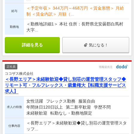
＜予定年収＞ 344万円～468万円 ＜賃金形態＞ 月給
給与
制 ＜賃金内訳＞ 月額（...
＜勤務地詳細1＞ 本社 住所：長野県北安曇郡白馬村
勤務地
大字...
詳細を見る
気になる！
正社員
情報提供元
ココザス株式会社
＜長野エリア＞未経験歓迎◆貸し別荘の運営管理スタッフ◆
リモート可・フルフレックス・裁量権大【転職支援サービス
求人】
女性活躍
フレックス勤務
服装自由
年間休日120日以上
第二新卒歓迎
学歴不問
求人の特徴
未経験歓迎
転勤なし・勤務地限定
＜長野エリア＞未経験歓迎◆貸し別荘の運営管理スタ
仕事内容
ッフ...