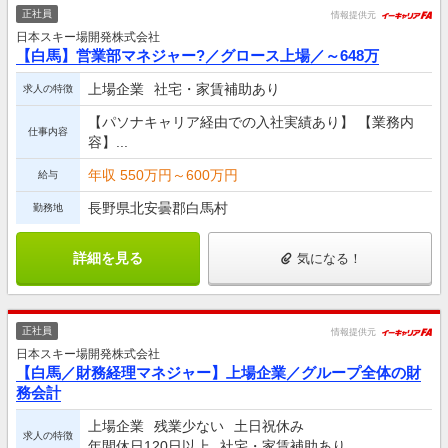
正社員
情報提供元
日本スキー場開発株式会社
【白馬】営業部マネジャー?／グロース上場／～648万
上場企業
社宅・家賃補助あり
求人の特徴
【パソナキャリア経由での入社実績あり】 【業務内
仕事内容
容】...
年収 550万円～600万円
給与
長野県北安曇郡白馬村
勤務地
詳細を見る
気になる！
正社員
情報提供元
日本スキー場開発株式会社
【白馬／財務経理マネジャー】上場企業／グループ全体の財
務会計
上場企業
残業少ない
土日祝休み
求人の特徴
年間休日120日以上
社宅・家賃補助あり