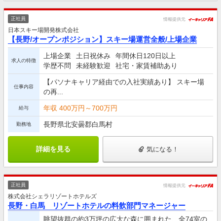
正社員
情報提供元
日本スキー場開発株式会社
【長野/オープンポジション】スキー場運営全般/上場企業
上場企業
土日祝休み
年間休日120日以上
求人の特徴
学歴不問
未経験歓迎
社宅・家賃補助あり
【パソナキャリア経由での入社実績あり】 スキー場
仕事内容
の再...
年収 400万円～700万円
給与
長野県北安曇郡白馬村
勤務地
詳細を見る
気になる！
正社員
情報提供元
株式会社シェラリゾートホテルズ
長野・白馬 リゾートホテルの料飲部門マネージャー
眺望抜群の約3万坪の広大な森に囲まれた、全74室の