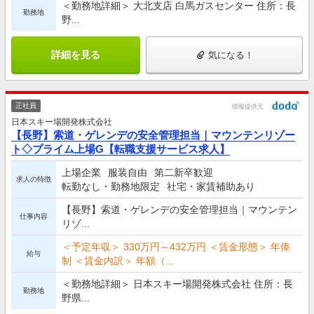
＜勤務地詳細＞ 大北支店 白馬ガスセンター 住所：長
勤務地
野...
詳細を見る
気になる！
正社員
情報提供元
日本スキー場開発株式会社
【長野】索道・ゲレンデの安全管理担当｜マウンテンリゾー
ト◇プライム上場G【転職支援サービス求人】
上場企業
服装自由
第二新卒歓迎
求人の特徴
転勤なし・勤務地限定
社宅・家賃補助あり
【長野】索道・ゲレンデの安全管理担当｜マウンテン
仕事内容
リゾ...
＜予定年収＞ 330万円～432万円 ＜賃金形態＞ 年俸
給与
制 ＜賃金内訳＞ 年額（...
＜勤務地詳細＞ 日本スキー場開発株式会社 住所：長
勤務地
野県...