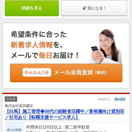
詳細を見る
気になる！
正社員
情報提供元
株式会社富田建設
【白馬】施工管理◆50代の経験者活躍中／富裕層向け貸別荘
／社宅あり【転職支援サービス求人】
年間休日120日以上
第二新卒歓迎
求人の特徴