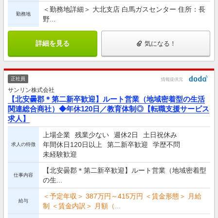
＜勤務地詳細＞ 大北支店 白馬ガスセンター 住所：長
勤務地
野...
詳細を見る
気になる！
正社員
情報提供元
サンリン株式会社
【北安曇郡＊第二新卒歓迎】ルート営業（地域密着型の生活
関連総合商社）◆年休120日／教育体制◎【転職支援サービス
求人】
上場企業
残業少ない
週休2日
土日祝休み
年間休日120日以上
第二新卒歓迎
学歴不問
求人の特徴
未経験歓迎
【北安曇郡＊第二新卒歓迎】ルート営業（地域密着型
仕事内容
の生...
＜予定年収＞ 387万円～415万円 ＜賃金形態＞ 月給
給与
制 ＜賃金内訳＞ 月額（...