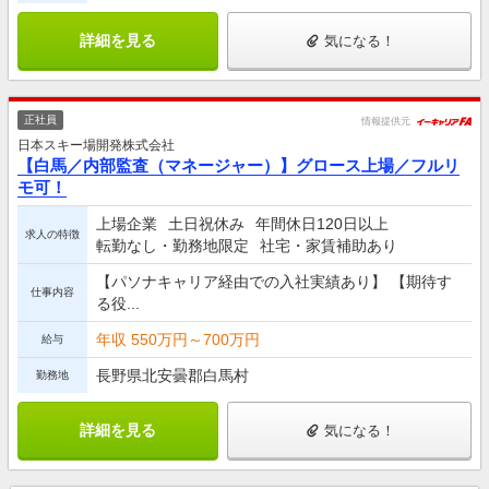
詳細を見る
気になる！
正社員
情報提供元
日本スキー場開発株式会社
【白馬／内部監査（マネージャー）】グロース上場／フルリ
モ可！
上場企業
土日祝休み
年間休日120日以上
求人の特徴
転勤なし・勤務地限定
社宅・家賃補助あり
【パソナキャリア経由での入社実績あり】 【期待す
仕事内容
る役...
年収 550万円～700万円
給与
長野県北安曇郡白馬村
勤務地
詳細を見る
気になる！