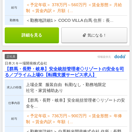
＜予定年収＞ 378万円～560万円 ＜賃金形態＞ 月給
給与
制 ＜賃金内訳＞ 月額（...
＜勤務地詳細1＞ COCO VILLA 白馬 住所：長...
勤務地
詳細を見る
気になる！
正社員
情報提供元
日本スキー場開発株式会社
【群馬・長野・岐阜】安全統括管理者◇リゾートの安全を司
る／プライム上場G【転職支援サービス求人】
上場企業
服装自由
転勤なし・勤務地限定
求人の特徴
社宅・家賃補助あり
【群馬・長野・岐阜】安全統括管理者◇リゾートの安
仕事内容
全を...
＜予定年収＞ 736万円～900万円 ＜賃金形態＞ 年俸
給与
制 ＜賃金内訳＞ 年額（...
＜勤務地詳細1＞ 白馬観光開発株式会社 住所：長野