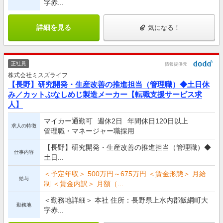
字赤...
詳細を見る
気になる！
正社員
情報提供元
株式会社ミスズライフ
【長野】研究開発・生産改善の推進担当（管理職）◆土日休
み／カットぶなしめじ製造メーカー【転職支援サービス求
人】
マイカー通勤可
週休2日
年間休日120日以上
求人の特徴
管理職・マネージャー職採用
【長野】研究開発・生産改善の推進担当（管理職）◆
仕事内容
土日...
＜予定年収＞ 500万円～675万円 ＜賃金形態＞ 月給
給与
制 ＜賃金内訳＞ 月額（...
＜勤務地詳細＞ 本社 住所：長野県上水内郡飯綱町大
勤務地
字赤...