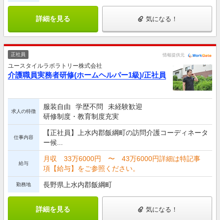
詳細を見る
気になる！
正社員
情報提供元
ユースタイルラボラトリー株式会社
介護職員実務者研修(ホームヘルパー1級)/正社員
服装自由
学歴不問
未経験歓迎
求人の特徴
研修制度・教育制度充実
【正社員】上水内郡飯綱町の訪問介護コーディネータ
仕事内容
ー候...
月収 33万6000円 〜 43万6000円詳細は特記事
給与
項【給与】をご参照ください。
長野県上水内郡飯綱町
勤務地
詳細を見る
気になる！