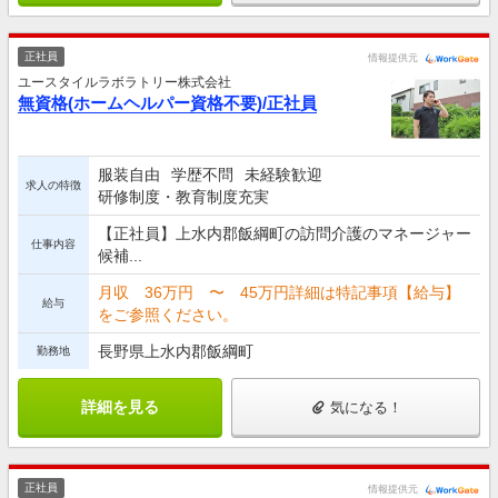
正社員
情報提供元
ユースタイルラボラトリー株式会社
無資格(ホームヘルパー資格不要)/正社員
服装自由
学歴不問
未経験歓迎
求人の特徴
研修制度・教育制度充実
【正社員】上水内郡飯綱町の訪問介護のマネージャー
仕事内容
候補...
月収 36万円 〜 45万円詳細は特記事項【給与】
給与
をご参照ください。
長野県上水内郡飯綱町
勤務地
詳細を見る
気になる！
正社員
情報提供元