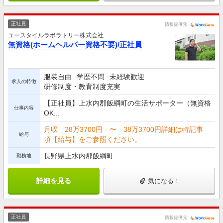
正社員
情報提供元
ユースタイルラボラトリー株式会社
無資格(ホームヘルパー資格不要)/正社員
服装自由
学歴不問
未経験歓迎
求人の特徴
研修制度・教育制度充実
【正社員】上水内郡飯綱町の生活サポーター（無資格
仕事内容
OK...
月収 28万3700円 〜 38万3700円詳細は特記事
給与
項【給与】をご参照ください。
長野県上水内郡飯綱町
勤務地
詳細を見る
気になる！
正社員
情報提供元