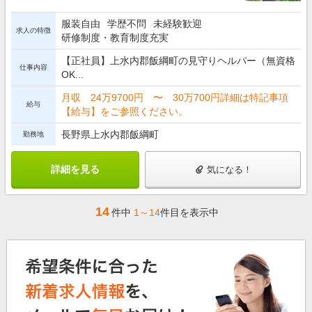
服装自由
学歴不問
未経験歓迎
求人の特徴
研修制度・教育制度充実
【正社員】上水内郡飯綱町の見守りヘルパー（無資格
仕事内容
OK...
月収 24万9700円 〜 30万700円詳細は特記事項
給与
【給与】をご参照ください。
長野県上水内郡飯綱町
勤務地
詳細を見る
気になる！
14
件中
1～14
件目を表示中