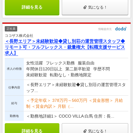
詳細を見る
気になる！
正社員
情報提供元
ココザス株式会社
＜長野エリア＞未経験歓迎◆貸し別荘の運営管理スタッフ◆
リモート可・フルフレックス・裁量権大【転職支援サービス
求人】
女性活躍
フレックス勤務
服装自由
年間休日120日以上
第二新卒歓迎
学歴不問
求人の特徴
未経験歓迎
転勤なし・勤務地限定
＜長野エリア＞未経験歓迎◆貸し別荘の運営管理スタ
仕事内容
ッフ...
＜予定年収＞ 378万円～560万円 ＜賃金形態＞ 月給
給与
制 ＜賃金内訳＞ 月額（...
＜勤務地詳細1＞ COCO VILLA 白馬 住所：長...
勤務地
詳細を見る
気になる！