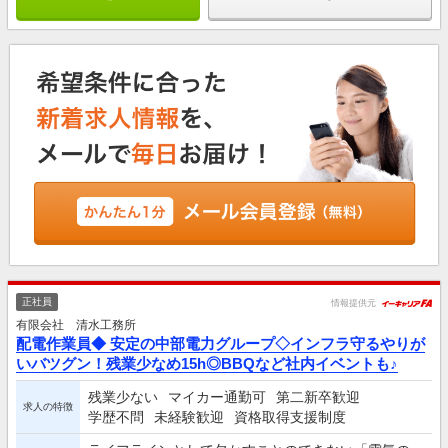
正社員
情報提供元
有限会社 清水工務所
配電作業員◆ 安定の中部電力グループ◇インフラ守るやりが
いバツグン！残業少なめ15h◎BBQなど社内イベントも♪
残業少ない
マイカー通勤可
第二新卒歓迎
求人の特徴
学歴不問
未経験歓迎
資格取得支援制度