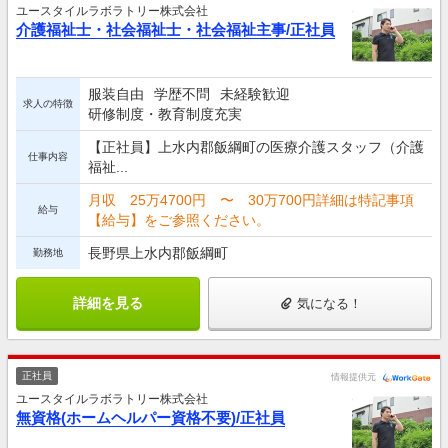
ユースタイルラボラトリー株式会社
介護福祉士・社会福祉士・社会福祉主事/正社員
服装自由
学歴不問
未経験歓迎
求人の特徴
研修制度・教育制度充実
【正社員】上水内郡飯綱町の医療介護スタッフ（介護
仕事内容
福祉...
月収 25万4700円 〜 30万700円詳細は特記事項
給与
【給与】をご参照ください。
長野県上水内郡飯綱町
勤務地
詳細を見る
気になる！
正社員
情報提供元
ユースタイルラボラトリー株式会社
無資格(ホームヘルパー資格不要)/正社員