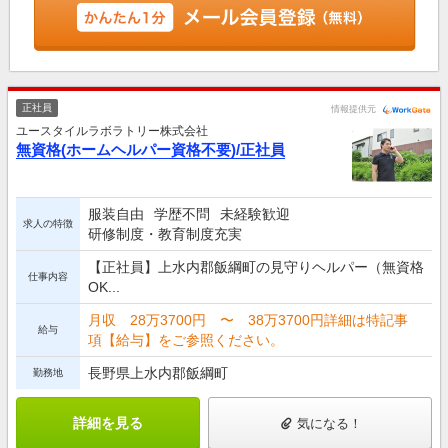
正社員
情報提供元
ユースタイルラボラトリー株式会社
無資格(ホームヘルパー資格不要)/正社員
服装自由
学歴不問
未経験歓迎
求人の特徴
研修制度・教育制度充実
【正社員】上水内郡飯綱町の見守りヘルパー（無資格
仕事内容
OK...
月収 28万3700円 〜 38万3700円詳細は特記事
給与
項【給与】をご参照ください。
長野県上水内郡飯綱町
勤務地
詳細を見る
気になる！