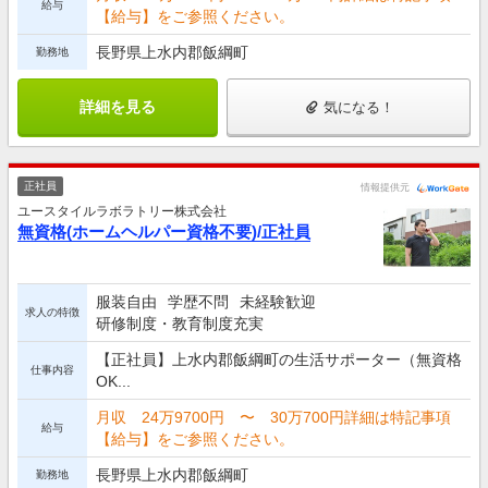
給与
【給与】をご参照ください。
長野県上水内郡飯綱町
勤務地
詳細を見る
気になる！
正社員
情報提供元
ユースタイルラボラトリー株式会社
無資格(ホームヘルパー資格不要)/正社員
服装自由
学歴不問
未経験歓迎
求人の特徴
研修制度・教育制度充実
【正社員】上水内郡飯綱町の生活サポーター（無資格
仕事内容
OK...
月収 24万9700円 〜 30万700円詳細は特記事項
給与
【給与】をご参照ください。
長野県上水内郡飯綱町
勤務地