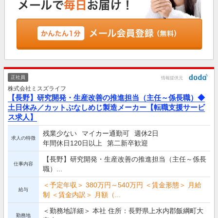
正社員
情報提供元
株式会社ミスズライフ
【長野】研究開発・生産改善の推進担当（主任～係長職）◆
土日休み／カットぶなしめじ製造メーカー【転職支援サービ
ス求人】
残業少ない
マイカー通勤可
週休2日
求人の特徴
年間休日120日以上
第二新卒歓迎
【長野】研究開発・生産改善の推進担当（主任～係長
仕事内容
職）...
＜予定年収＞ 380万円～540万円 ＜賃金形態＞ 月給
給与
制 ＜賃金内訳＞ 月額（...
＜勤務地詳細＞ 本社 住所：長野県上水内郡飯綱町大
勤務地