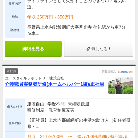
ライフラインとして欠かすことのできない「電気の
仕事内容
道」 ...
年収 250万円～350万円
給与
長野県上水内郡飯綱町大字普光寺 牟礼駅から車7分
勤務地
※車...
詳細を見る
気になる！
正社員
情報提供元
ユースタイルラボラトリー株式会社
介護職員実務者研修(ホームヘルパー1級)/正社員
服装自由
学歴不問
未経験歓迎
求人の特徴
研修制度・教育制度充実
【正社員】上水内郡飯綱町の生活お助け人（初任者研
仕事内容
修・...
月収 24万9700円 〜 30万700円詳細は特記事項