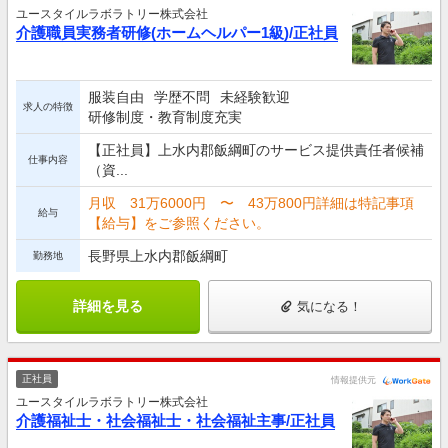
ユースタイルラボラトリー株式会社
介護職員実務者研修(ホームヘルパー1級)/正社員
服装自由
学歴不問
未経験歓迎
求人の特徴
研修制度・教育制度充実
【正社員】上水内郡飯綱町のサービス提供責任者候補
仕事内容
（資...
月収 31万6000円 〜 43万800円詳細は特記事項
給与
【給与】をご参照ください。
長野県上水内郡飯綱町
勤務地
詳細を見る
気になる！
正社員
情報提供元
ユースタイルラボラトリー株式会社
介護福祉士・社会福祉士・社会福祉主事/正社員