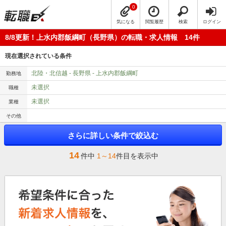
0
気になる
閲覧履歴
検索
ログイン
8/8更新！上水内郡飯綱町（長野県）の転職・求人情報 14件
現在選択されている条件
北陸・北信越 - 長野県 - 上水内郡飯綱町
勤務地
未選択
職種
未選択
業種
その他
さらに詳しい条件で絞込む
14
件中
1～14
件目を表示中