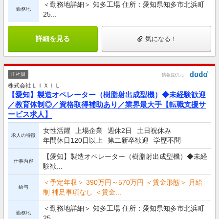
＜勤務地詳細＞ 知多工場 住所：愛知県知多市北浜町
勤務地
25...
詳細を見る
気になる！
正社員
情報提供元
株式会社ＬＩＸＩＬ
【愛知】製造オペレーター（樹脂射出成型機）◆未経験歓迎
／教育体制◎／資格取得補助あり／業界最大手【転職支援サ
ービス求人】
女性活躍
上場企業
週休2日
土日祝休み
求人の特徴
年間休日120日以上
第二新卒歓迎
学歴不問
【愛知】製造オペレーター（樹脂射出成型機）◆未経
仕事内容
験歓...
＜予定年収＞ 390万円～570万円 ＜賃金形態＞ 月給
給与
制 補足事項なし ＜賃金...
＜勤務地詳細＞ 知多工場 住所：愛知県知多市北浜町
勤務地
25...