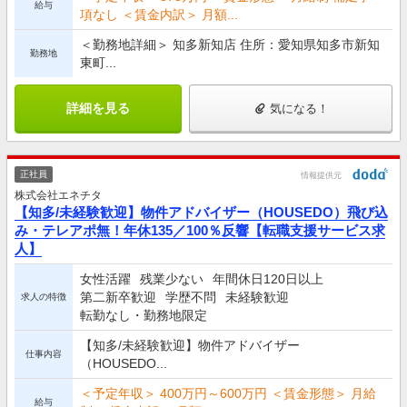
給与
項なし ＜賃金内訳＞ 月額...
＜勤務地詳細＞ 知多新知店 住所：愛知県知多市新知
勤務地
東町...
詳細を見る
気になる！
正社員
情報提供元
株式会社エネチタ
【知多/未経験歓迎】物件アドバイザー（HOUSEDO）飛び込
み・テレアポ無！年休135／100％反響【転職支援サービス求
人】
女性活躍
残業少ない
年間休日120日以上
第二新卒歓迎
学歴不問
未経験歓迎
求人の特徴
転勤なし・勤務地限定
【知多/未経験歓迎】物件アドバイザー
仕事内容
（HOUSEDO...
＜予定年収＞ 400万円～600万円 ＜賃金形態＞ 月給
給与