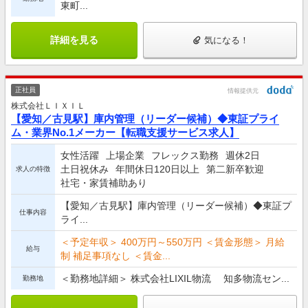
東町...
詳細を見る
気になる！
正社員
情報提供元
株式会社ＬＩＸＩＬ
【愛知／古見駅】庫内管理（リーダー候補）◆東証プライ
ム・業界No.1メーカー【転職支援サービス求人】
女性活躍
上場企業
フレックス勤務
週休2日
土日祝休み
年間休日120日以上
第二新卒歓迎
求人の特徴
社宅・家賃補助あり
【愛知／古見駅】庫内管理（リーダー候補）◆東証プ
仕事内容
ライ...
＜予定年収＞ 400万円～550万円 ＜賃金形態＞ 月給
給与
制 補足事項なし ＜賃金...
＜勤務地詳細＞ 株式会社LIXIL物流 知多物流セン...
勤務地