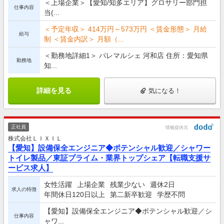
＜上場企業＞【愛知/知多エリア】グロサリー部門担
仕事内容
当(...
＜予定年収＞ 414万円～573万円 ＜賃金形態＞ 月給
給与
制 ＜賃金内訳＞ 月額（...
＜勤務地詳細1＞ パレマルシェ 河和店 住所：愛知県
勤務地
知...
詳細を見る
気になる！
正社員
情報提供元
株式会社ＬＩＸＩＬ
【愛知】設備保全エンジニア◆ポテンシャル歓迎／シャワー
トイレ製品／東証プライム・業界トップシェア【転職支援サ
ービス求人】
女性活躍
上場企業
残業少ない
週休2日
求人の特徴
年間休日120日以上
第二新卒歓迎
学歴不問
【愛知】設備保全エンジニア◆ポテンシャル歓迎／シ
仕事内容
ャワ...