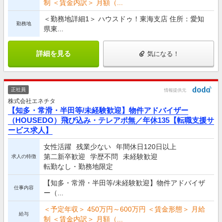
制 ＜賃金内訳＞ 月額（...
＜勤務地詳細1＞ ハウスドゥ！東海支店 住所：愛知
勤務地
県東...
詳細を見る
気になる！
正社員
情報提供元
株式会社エネチタ
【知多・常滑・半田等/未経験歓迎】物件アドバイザー
（HOUSEDO）飛び込み・テレアポ無／年休135【転職支援サ
ービス求人】
女性活躍
残業少ない
年間休日120日以上
第二新卒歓迎
学歴不問
未経験歓迎
求人の特徴
転勤なし・勤務地限定
【知多・常滑・半田等/未経験歓迎】物件アドバイザ
仕事内容
ー（...
＜予定年収＞ 450万円～600万円 ＜賃金形態＞ 月給
給与
制 ＜賃金内訳＞ 月額（...