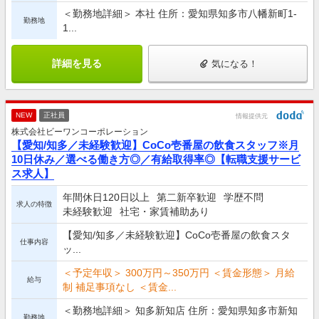
＜勤務地詳細＞ 本社 住所：愛知県知多市八幡新町1-
勤務地
1...
詳細を見る
気になる！
NEW
正社員
情報提供元
株式会社ビーワンコーポレーション
【愛知/知多／未経験歓迎】CoCo壱番屋の飲食スタッフ※月
10日休み／選べる働き方◎／有給取得率◎【転職支援サービ
ス求人】
年間休日120日以上
第二新卒歓迎
学歴不問
求人の特徴
未経験歓迎
社宅・家賃補助あり
【愛知/知多／未経験歓迎】CoCo壱番屋の飲食スタ
仕事内容
ッ...
＜予定年収＞ 300万円～350万円 ＜賃金形態＞ 月給
給与
制 補足事項なし ＜賃金...
＜勤務地詳細＞ 知多新知店 住所：愛知県知多市新知
勤務地