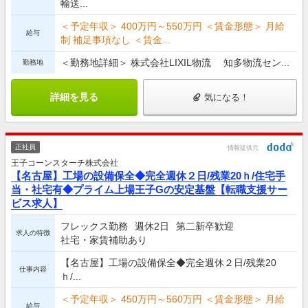
輸送...
＜予定年収＞ 400万円～550万円 ＜賃金形態＞ 月給
給与
制 補足事項なし ＜賃金...
＜勤務地詳細＞ 株式会社LIXIL物流 知多物流セン...
勤務地
詳細を見る
気になる！
正社員
情報提供元
王子コーンスターチ株式会社
【名古屋】工場の設備保全◆完全週休２日/残業20ｈ/住宅手
当・社宅有◆プライム上場王子Gの安定基盤【転職支援サー
ビス求人】
フレックス勤務
週休2日
第二新卒歓迎
求人の特徴
社宅・家賃補助あり
【名古屋】工場の設備保全◆完全週休２日/残業20
仕事内容
ｈ/...
＜予定年収＞ 450万円～560万円 ＜賃金形態＞ 月給
給与