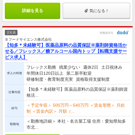
詳細を見る
気になる！
正社員
情報提供元
Ｂフードサイエンス株式会社
【知多＊未経験可】医薬品原料の品質保証※薬剤師資格活か
せる／フレックス／糖アルコール国内トップ【転職支援サー
ビス求人】
フレックス勤務
残業少ない
週休2日
土日祝休み
年間休日120日以上
第二新卒歓迎
求人の特徴
研修制度・教育制度充実
資格取得支援制度
【知多＊未経験可】医薬品原料の品質保証※薬剤師資
仕事内容
格活...
＜予定年収＞ 500万円～540万円 ＜賃金形態＞ 月給
給与
制 ＜賃金内訳＞ 月額（...
＜勤務地詳細＞ 本社・名古屋工場 住所：愛知県知多
勤務地
市北...