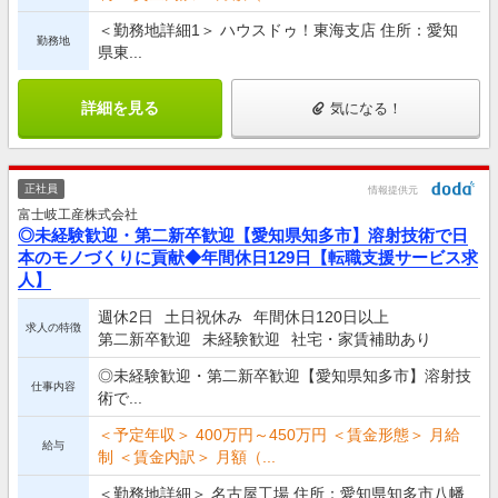
＜勤務地詳細1＞ ハウスドゥ！東海支店 住所：愛知
勤務地
県東...
詳細を見る
気になる！
正社員
情報提供元
富士岐工産株式会社
◎未経験歓迎・第二新卒歓迎【愛知県知多市】溶射技術で日
本のモノづくりに貢献◆年間休日129日【転職支援サービス求
人】
週休2日
土日祝休み
年間休日120日以上
求人の特徴
第二新卒歓迎
未経験歓迎
社宅・家賃補助あり
◎未経験歓迎・第二新卒歓迎【愛知県知多市】溶射技
仕事内容
術で...
＜予定年収＞ 400万円～450万円 ＜賃金形態＞ 月給
給与
制 ＜賃金内訳＞ 月額（...
＜勤務地詳細＞ 名古屋工場 住所：愛知県知多市八幡