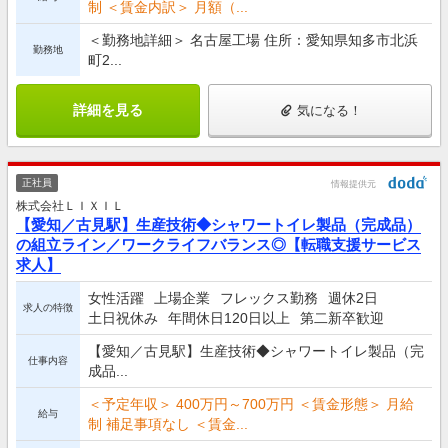
制 ＜賃金内訳＞ 月額（...
＜勤務地詳細＞ 名古屋工場 住所：愛知県知多市北浜
勤務地
町2...
詳細を見る
気になる！
正社員
情報提供元
株式会社ＬＩＸＩＬ
【愛知／古見駅】生産技術◆シャワートイレ製品（完成品）
の組立ライン／ワークライフバランス◎【転職支援サービス
求人】
女性活躍
上場企業
フレックス勤務
週休2日
求人の特徴
土日祝休み
年間休日120日以上
第二新卒歓迎
【愛知／古見駅】生産技術◆シャワートイレ製品（完
仕事内容
成品...
＜予定年収＞ 400万円～700万円 ＜賃金形態＞ 月給
給与
制 補足事項なし ＜賃金...