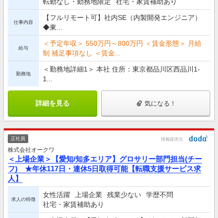
転勤なし・勤務地限定
社宅・家賃補助あり
【フルリモート可】社内SE（内製開発エンジニア）
仕事内容
◆東...
＜予定年収＞ 550万円～800万円 ＜賃金形態＞ 月給
給与
制 補足事項なし ＜賃金...
＜勤務地詳細1＞ 本社 住所：東京都品川区西品川1-
勤務地
1...
詳細を見る
気になる！
正社員
情報提供元
株式会社オークワ
＜上場企業＞【愛知/知多エリア】グロサリー部門担当(チー
フ) ★年休117日・連休5日取得可能【転職支援サービス求
人】
女性活躍
上場企業
残業少ない
学歴不問
求人の特徴
社宅・家賃補助あり