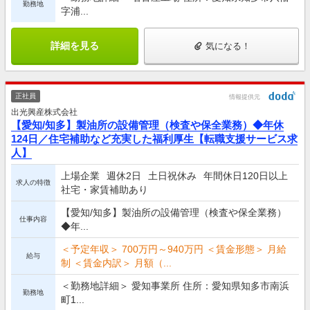
勤務地
字浦...
詳細を見る
気になる！
正社員
情報提供元
出光興産株式会社
【愛知/知多】製油所の設備管理（検査や保全業務）◆年休
124日／住宅補助など充実した福利厚生【転職支援サービス求
人】
上場企業
週休2日
土日祝休み
年間休日120日以上
求人の特徴
社宅・家賃補助あり
【愛知/知多】製油所の設備管理（検査や保全業務）
仕事内容
◆年...
＜予定年収＞ 700万円～940万円 ＜賃金形態＞ 月給
給与
制 ＜賃金内訳＞ 月額（...
＜勤務地詳細＞ 愛知事業所 住所：愛知県知多市南浜
勤務地
町1...