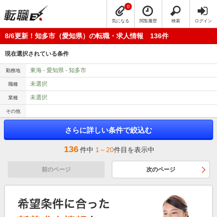
0
気になる
閲覧履歴
検索
ログイン
8/6更新！知多市（愛知県）の転職・求人情報 136件
現在選択されている条件
東海 - 愛知県 - 知多市
勤務地
未選択
職種
未選択
業種
その他
さらに詳しい条件で絞込む
136
件中
1～20
件目を表示中
前のページ
次のページ