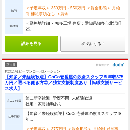
＜予定年収＞ 350万円～550万円 ＜賃金形態＞ 月給
給与
制 補足事項なし ＜賃金...
＜勤務地詳細＞ 知多工場 住所：愛知県知多市北浜町
勤務地
25...
詳細を見る
気になる！
正社員
情報提供元
株式会社ビーワンコーポレーション
【知多／未経験歓迎】CoCo壱番屋の飲食スタッフ※年収375
万円／選べる働き方◎／独立支援制度あり【転職支援サービ
ス求人】
第二新卒歓迎
学歴不問
未経験歓迎
求人の特徴
社宅・家賃補助あり
【知多／未経験歓迎】CoCo壱番屋の飲食スタッフ※
仕事内容
年...
＜予定年収＞ 375万円 ＜賃金形態＞ 月給制 補足事