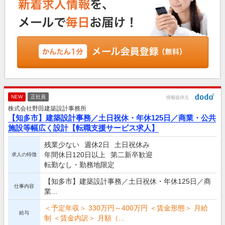
NEW
正社員
情報提供元
株式会社野田建築設計事務所
【知多市】建築設計事務／土日祝休・年休125日／商業・公共
施設等幅広く設計【転職支援サービス求人】
残業少ない
週休2日
土日祝休み
年間休日120日以上
第二新卒歓迎
求人の特徴
転勤なし・勤務地限定
【知多市】建築設計事務／土日祝休・年休125日／商
仕事内容
業...
＜予定年収＞ 330万円～400万円 ＜賃金形態＞ 月給
給与
制 ＜賃金内訳＞ 月額（...