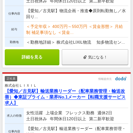
土日祝休み
年間休日120日以上
第二新卒歓迎
【愛知／古見駅】物流企画・推進◆原則転勤無し／水
仕事内容
回り...
＜予定年収＞ 400万円～550万円 ＜賃金形態＞ 月給
給与
制 補足事項なし ＜賃金...
＜勤務地詳細＞ 株式会社LIXIL物流 知多物流セン...
勤務地
詳細を見る
気になる！
正社員
情報提供元
株式会社ＬＩＸＩＬ
【愛知／古見駅】輸送業務リーダー（配車業務管理・輸送改
善）◆東証プライム・業界No.1メーカー【転職支援サービス
求人】
女性活躍
上場企業
フレックス勤務
週休2日
求人の特徴
土日祝休み
年間休日120日以上
第二新卒歓迎
【愛知／古見駅】輸送業務リーダー（配車業務管理・
仕事内容