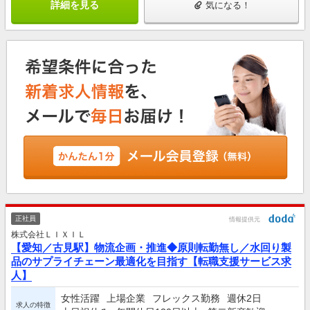
詳細を見る
気になる！
正社員
情報提供元
株式会社ＬＩＸＩＬ
【愛知／古見駅】物流企画・推進◆原則転勤無し／水回り製
品のサプライチェーン最適化を目指す【転職支援サービス求
人】
女性活躍
上場企業
フレックス勤務
週休2日
求人の特徴