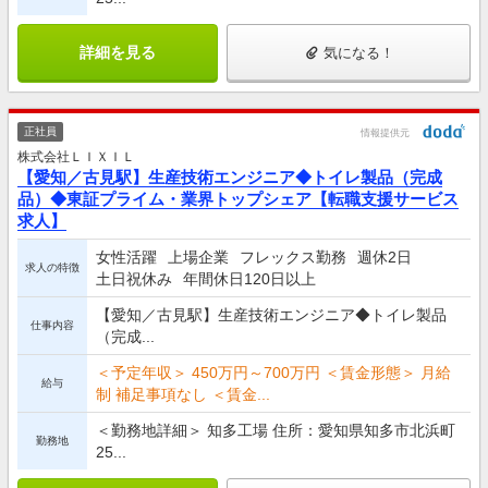
詳細を見る
気になる！
正社員
情報提供元
株式会社ＬＩＸＩＬ
【愛知／古見駅】生産技術エンジニア◆トイレ製品（完成
品）◆東証プライム・業界トップシェア【転職支援サービス
求人】
女性活躍
上場企業
フレックス勤務
週休2日
求人の特徴
土日祝休み
年間休日120日以上
【愛知／古見駅】生産技術エンジニア◆トイレ製品
仕事内容
（完成...
＜予定年収＞ 450万円～700万円 ＜賃金形態＞ 月給
給与
制 補足事項なし ＜賃金...
＜勤務地詳細＞ 知多工場 住所：愛知県知多市北浜町
勤務地
25...