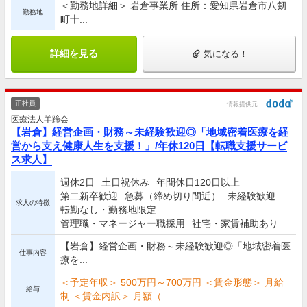
＜勤務地詳細＞ 岩倉事業所 住所：愛知県岩倉市八剱
勤務地
町十...
詳細を見る
気になる！
正社員
情報提供元
医療法人羊蹄会
【岩倉】経営企画・財務～未経験歓迎◎「地域密着医療を経
営から支え健康人生を支援！」/年休120日【転職支援サービ
ス求人】
週休2日
土日祝休み
年間休日120日以上
第二新卒歓迎
急募（締め切り間近）
未経験歓迎
求人の特徴
転勤なし・勤務地限定
管理職・マネージャー職採用
社宅・家賃補助あり
【岩倉】経営企画・財務～未経験歓迎◎「地域密着医
仕事内容
療を...
＜予定年収＞ 500万円～700万円 ＜賃金形態＞ 月給
給与
制 ＜賃金内訳＞ 月額（...