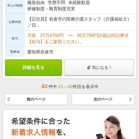
服装自由
学歴不問
未経験歓迎
求人の特徴
研修制度・教育制度充実
【正社員】岩倉市の医療介護スタッフ（介護福祉士）
仕事内容
／日...
月収 27万4700円 〜 32万700円詳細は特記事項
給与
【給与】をご参照ください。
愛知県岩倉市
勤務地
詳細を見る
気になる！
43
件中
21～40
件目を表示中
前のページ
次のページ