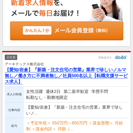
正社員
情報提供元
アーキテックス株式会社
【愛知/岩倉】『新築・注文住宅の営業』業界で珍しいノルマ
無し／働き方に不満者無し／社員500名以上【転職支援サービ
ス求人】
女性活躍
週休2日
第二新卒歓迎
学歴不問
求人の特徴
転勤なし・勤務地限定
【愛知/岩倉】『新築・注文住宅の営業』業界で珍し
仕事内容
いノ...
＜予定年収＞ 550万円～850万円 ＜賃金形態＞ 月給
給与
制 ＜賃金内訳＞ 月額（...