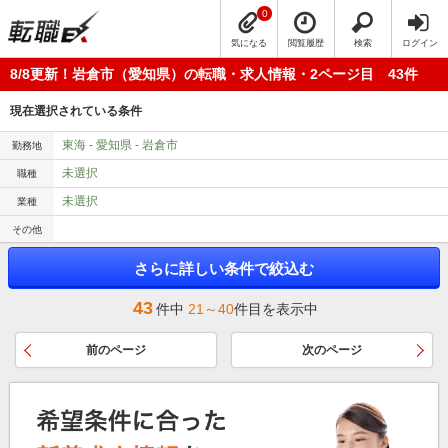
0
気になる
閲覧履歴
検索
ログイン
8/8更新！岩倉市（愛知県）の転職・求人情報・2ページ目 43件
現在選択されている条件
東海 - 愛知県 - 岩倉市
勤務地
未選択
職種
未選択
業種
その他
さらに詳しい条件で絞込む
43
件中
21～40
件目を表示中
前のページ
次のページ