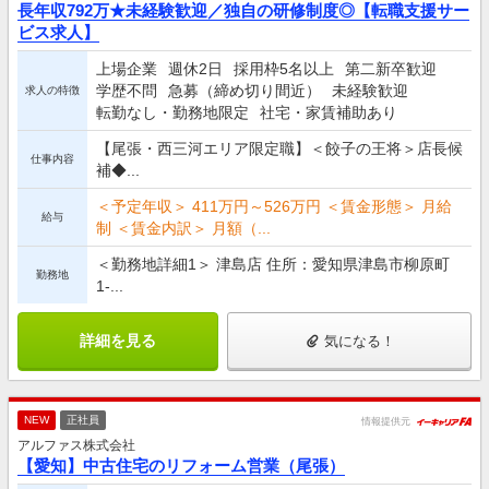
長年収792万★未経験歓迎／独自の研修制度◎【転職支援サー
ビス求人】
上場企業
週休2日
採用枠5名以上
第二新卒歓迎
学歴不問
急募（締め切り間近）
未経験歓迎
求人の特徴
転勤なし・勤務地限定
社宅・家賃補助あり
【尾張・西三河エリア限定職】＜餃子の王将＞店長候
仕事内容
補◆...
＜予定年収＞ 411万円～526万円 ＜賃金形態＞ 月給
給与
制 ＜賃金内訳＞ 月額（...
＜勤務地詳細1＞ 津島店 住所：愛知県津島市柳原町
勤務地
1-...
詳細を見る
気になる！
NEW
正社員
情報提供元
アルファス株式会社
【愛知】中古住宅のリフォーム営業（尾張）