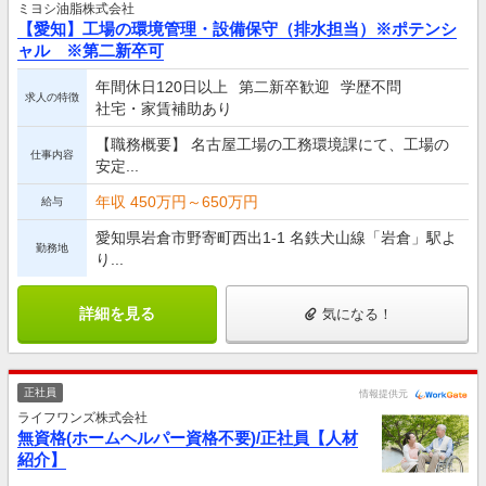
ミヨシ油脂株式会社
【愛知】工場の環境管理・設備保守（排水担当）※ポテンシ
ャル ※第二新卒可
年間休日120日以上
第二新卒歓迎
学歴不問
求人の特徴
社宅・家賃補助あり
【職務概要】 名古屋工場の工務環境課にて、工場の
仕事内容
安定...
年収 450万円～650万円
給与
愛知県岩倉市野寄町西出1-1 名鉄犬山線「岩倉」駅よ
勤務地
り...
詳細を見る
気になる！
正社員
情報提供元
ライフワンズ株式会社
無資格(ホームヘルパー資格不要)/正社員【人材
紹介】