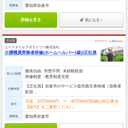
愛知県岩倉市
勤務地
詳細を見る
気になる！
正社員
情報提供元
ユースタイルラボラトリー株式会社
介護職員実務者研修(ホームヘルパー1級)/正社員
服装自由
学歴不問
未経験歓迎
求人の特徴
研修制度・教育制度充実
【正社員】岩倉市のサービス提供責任者候補（資格者
仕事内容
歓迎...
月収 33万6000円 〜 45万800円詳細は特記事項
給与
【給与】をご参照ください。
愛知県岩倉市
勤務地