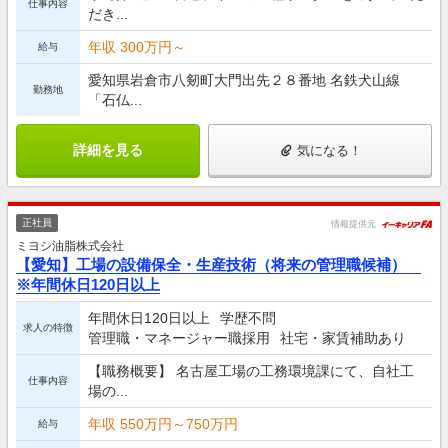
仕事内容
だき...
年収 300万円～
給与
愛知県岩倉市八剱町大門出先２８番地 名鉄犬山線
勤務地
「石仏...
詳細を見る
気になる！
正社員
情報提供元
ミヨシ油脂株式会社
【愛知】工場の設備保全・生産技術（将来の管理職候補）
※年間休日120日以上
年間休日120日以上
学歴不問
求人の特徴
管理職・マネージャー職採用
社宅・家賃補助あり
【職務概要】 名古屋工場の工務環境課にて、自社工
仕事内容
場の...
年収 550万円～750万円
給与