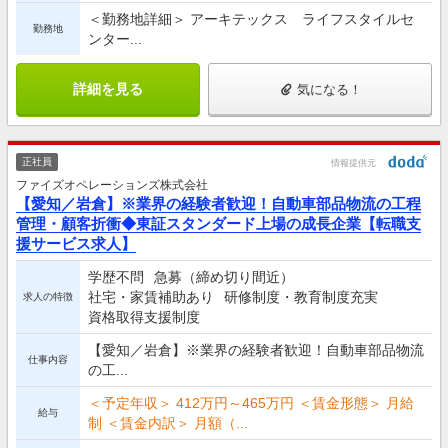
＜勤務地詳細＞ アーキテックス ライフスタイルセ
勤務地
ンター...
詳細を見る
気になる！
正社員
情報提供元
ファイズオペレーションズ株式会社
【愛知／岩倉】※業界の経験者歓迎！自動車部品物流の工程
管理・顧客折衝◆東証スタンダード上場の成長企業【転職支
援サービス求人】
学歴不問
急募（締め切り間近）
社宅・家賃補助あり
研修制度・教育制度充実
求人の特徴
資格取得支援制度
【愛知／岩倉】※業界の経験者歓迎！自動車部品物流
仕事内容
の工...
＜予定年収＞ 412万円～465万円 ＜賃金形態＞ 月給
給与
制 ＜賃金内訳＞ 月額（...