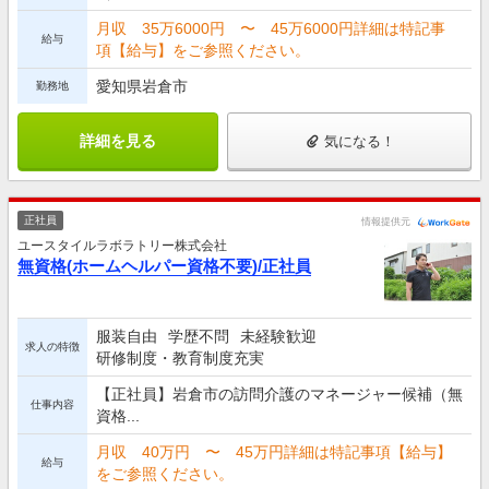
月収 35万6000円 〜 45万6000円詳細は特記事
給与
項【給与】をご参照ください。
愛知県岩倉市
勤務地
詳細を見る
気になる！
正社員
情報提供元
ユースタイルラボラトリー株式会社
無資格(ホームヘルパー資格不要)/正社員
服装自由
学歴不問
未経験歓迎
求人の特徴
研修制度・教育制度充実
【正社員】岩倉市の訪問介護のマネージャー候補（無
仕事内容
資格...
月収 40万円 〜 45万円詳細は特記事項【給与】
給与
をご参照ください。