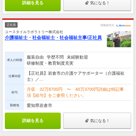
詳細を見る
気になる！
正社員
情報提供元
ユースタイルラボラトリー株式会社
介護福祉士・社会福祉士・社会福祉主事/正社員
服装自由
学歴不問
未経験歓迎
求人の特徴
研修制度・教育制度充実
【正社員】岩倉市の介護ケアサポーター（介護福祉
仕事内容
士）／...
月収 32万8700円 〜 40万3700円詳細は特記事
給与
項【給与】をご参照ください。
愛知県岩倉市
勤務地
詳細を見る
気になる！