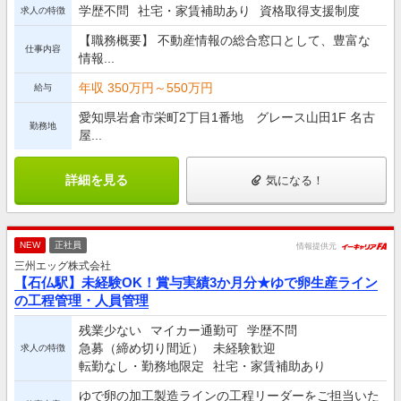
学歴不問
社宅・家賃補助あり
資格取得支援制度
求人の特徴
【職務概要】 不動産情報の総合窓口として、豊富な
仕事内容
情報...
年収 350万円～550万円
給与
愛知県岩倉市栄町2丁目1番地 グレース山田1F 名古
勤務地
屋...
詳細を見る
気になる！
NEW
正社員
情報提供元
三州エッグ株式会社
【石仏駅】未経験OK！賞与実績3か月分★ゆで卵生産ライン
の工程管理・人員管理
残業少ない
マイカー通勤可
学歴不問
急募（締め切り間近）
未経験歓迎
求人の特徴
転勤なし・勤務地限定
社宅・家賃補助あり
ゆで卵の加工製造ラインの工程リーダーをご担当いた