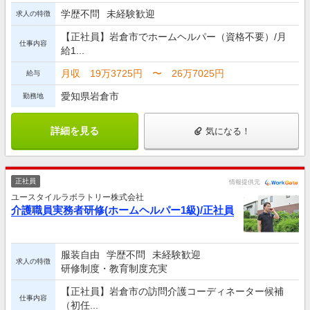
学歴不問
未経験歓迎
求人の特徴
【正社員】岩倉市でホームヘルパー（資格不要）/月
仕事内容
給1...
月収 19万3725円 〜 26万7025円
給与
愛知県岩倉市
勤務地
詳細を見る
気になる！
正社員
情報提供元
ユースタイルラボラトリー株式会社
介護職員実務者研修(ホームヘルパー1級)/正社員
服装自由
学歴不問
未経験歓迎
求人の特徴
研修制度・教育制度充実
【正社員】岩倉市の訪問介護コーディネーター候補
仕事内容
（初任...