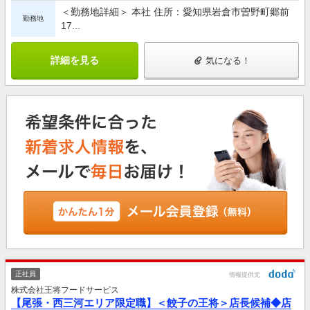
＜勤務地詳細＞ 本社 住所：愛知県岩倉市曽野町郷前
勤務地
17...
詳細を見る
気になる！
正社員
情報提供元
株式会社王将フードサービス
【尾張・西三河エリア限定職】＜餃子の王将＞店長候補◆店