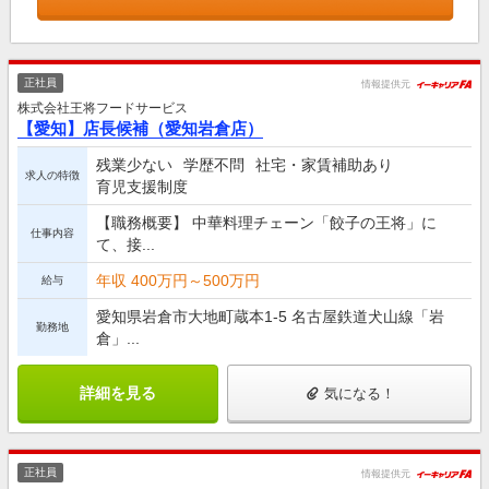
正社員
情報提供元
株式会社王将フードサービス
【愛知】店長候補（愛知岩倉店）
残業少ない
学歴不問
社宅・家賃補助あり
求人の特徴
育児支援制度
【職務概要】 中華料理チェーン「餃子の王将」に
仕事内容
て、接...
年収 400万円～500万円
給与
愛知県岩倉市大地町蔵本1-5 名古屋鉄道犬山線「岩
勤務地
倉」...
詳細を見る
気になる！
正社員
情報提供元