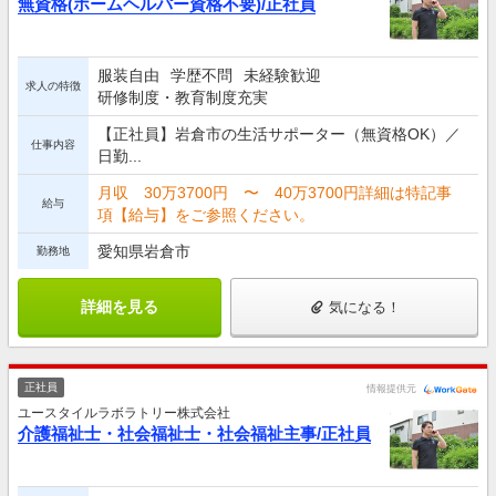
無資格(ホームヘルパー資格不要)/正社員
服装自由
学歴不問
未経験歓迎
求人の特徴
研修制度・教育制度充実
【正社員】岩倉市の生活サポーター（無資格OK）／
仕事内容
日勤...
月収 30万3700円 〜 40万3700円詳細は特記事
給与
項【給与】をご参照ください。
愛知県岩倉市
勤務地
詳細を見る
気になる！
正社員
情報提供元
ユースタイルラボラトリー株式会社
介護福祉士・社会福祉士・社会福祉主事/正社員