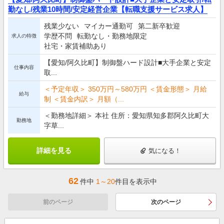
勤なし/残業10時間/安定経営企業【転職支援サービス求人】
残業少ない
マイカー通勤可
第二新卒歓迎
学歴不問
転勤なし・勤務地限定
求人の特徴
社宅・家賃補助あり
【愛知/阿久比町】制御盤ハード設計■大手企業と安定
仕事内容
取...
＜予定年収＞ 350万円～580万円 ＜賃金形態＞ 月給
給与
制 ＜賃金内訳＞ 月額（...
＜勤務地詳細＞ 本社 住所：愛知県知多郡阿久比町大
勤務地
字草...
詳細を見る
気になる！
62
件中
1～20
件目を表示中
前のページ
次のページ