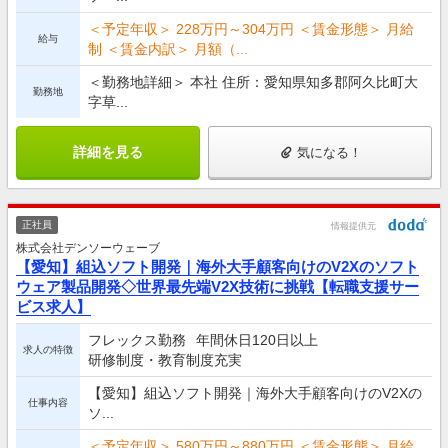
＜予定年収＞ 228万円～304万円 ＜賃金形態＞ 月給
給与
制 ＜賃金内訳＞ 月額（...
＜勤務地詳細＞ 本社 住所：愛知県知多郡阿久比町大
勤務地
字草...
詳細を見る
気になる！
正社員
情報提供元
株式会社デンソーウェーブ
【愛知】組込ソフト開発｜海外大手顧客向けのV2Xのソフト
ウェア製品開発◇世界最先端V2X技術に挑戦【転職支援サー
ビス求人】
フレックス勤務
年間休日120日以上
求人の特徴
研修制度・教育制度充実
【愛知】組込ソフト開発｜海外大手顧客向けのV2Xの
仕事内容
ソ...
＜予定年収＞ 580万円～880万円 ＜賃金形態＞ 月給