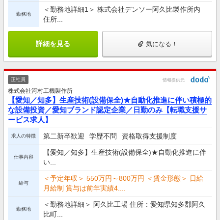
＜勤務地詳細1＞ 株式会社デンソー阿久比製作所内
勤務地
住所...
詳細を見る
気になる！
正社員
情報提供元
株式会社河村工機製作所
【愛知／知多】生産技術(設備保全)★自動化推進に伴い積極的
な設備投資／愛知ブランド認定企業／日勤のみ【転職支援サ
ービス求人】
第二新卒歓迎
学歴不問
資格取得支援制度
求人の特徴
【愛知／知多】生産技術(設備保全)★自動化推進に伴
仕事内容
い...
＜予定年収＞ 550万円～800万円 ＜賃金形態＞ 日給
給与
月給制 賞与は前年実績4....
＜勤務地詳細＞ 阿久比工場 住所：愛知県知多郡阿久
勤務地
比町...