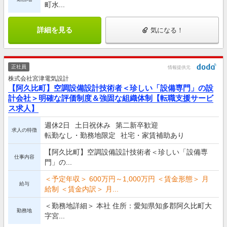
町水...
詳細を見る
気になる！
正社員
情報提供元
株式会社宮津電気設計
【阿久比町】空調設備設計技術者＜珍しい「設備専門」の設
計会社＞明確な評価制度＆強固な組織体制【転職支援サービ
ス求人】
週休2日
土日祝休み
第二新卒歓迎
求人の特徴
転勤なし・勤務地限定
社宅・家賃補助あり
【阿久比町】空調設備設計技術者＜珍しい「設備専
仕事内容
門」の...
＜予定年収＞ 600万円～1,000万円 ＜賃金形態＞ 月
給与
給制 ＜賃金内訳＞ 月...
＜勤務地詳細＞ 本社 住所：愛知県知多郡阿久比町大
勤務地
字宮...