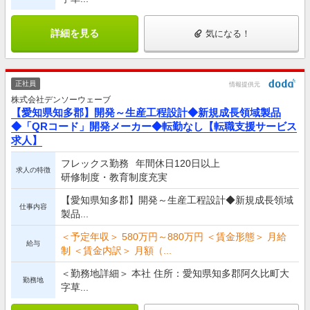
詳細を見る
気になる！
正社員
情報提供元
株式会社デンソーウェーブ
【愛知県知多郡】開発～生産工程設計◆新規成長領域製品
◆「QRコード」開発メーカー◆転勤なし【転職支援サービス
求人】
フレックス勤務
年間休日120日以上
求人の特徴
研修制度・教育制度充実
【愛知県知多郡】開発～生産工程設計◆新規成長領域
仕事内容
製品...
＜予定年収＞ 580万円～880万円 ＜賃金形態＞ 月給
給与
制 ＜賃金内訳＞ 月額（...
＜勤務地詳細＞ 本社 住所：愛知県知多郡阿久比町大
勤務地
字草...