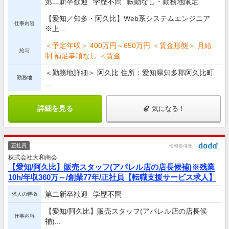
第二新卒歓迎
学歴不問
転勤なし・勤務地限定
【愛知／知多・阿久比】Web系システムエンジニア
仕事内容
※上...
＜予定年収＞ 400万円～650万円 ＜賃金形態＞ 月給
給与
制 補足事項なし ＜賃金...
＜勤務地詳細＞ 阿久比 住所：愛知県知多郡阿久比町
勤務地
...
詳細を見る
気になる！
正社員
情報提供元
株式会社大和商会
【愛知/阿久比】販売スタッフ(アパレル店の店長候補)※残業
10h/年収360万～/創業77年/正社員【転職支援サービス求人】
第二新卒歓迎
学歴不問
求人の特徴
【愛知/阿久比】販売スタッフ(アパレル店の店長候
仕事内容
補)...