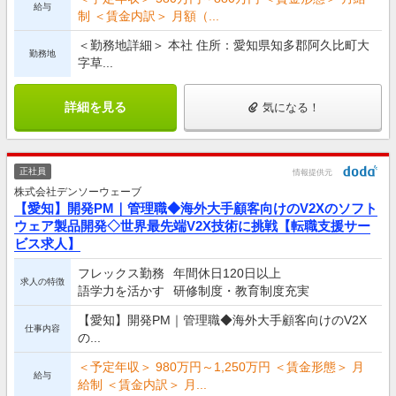
給与
制 ＜賃金内訳＞ 月額（...
＜勤務地詳細＞ 本社 住所：愛知県知多郡阿久比町大
勤務地
字草...
詳細を見る
気になる！
正社員
情報提供元
株式会社デンソーウェーブ
【愛知】開発PM｜管理職◆海外大手顧客向けのV2Xのソフト
ウェア製品開発◇世界最先端V2X技術に挑戦【転職支援サー
ビス求人】
フレックス勤務
年間休日120日以上
求人の特徴
語学力を活かす
研修制度・教育制度充実
【愛知】開発PM｜管理職◆海外大手顧客向けのV2X
仕事内容
の...
＜予定年収＞ 980万円～1,250万円 ＜賃金形態＞ 月
給与
給制 ＜賃金内訳＞ 月...