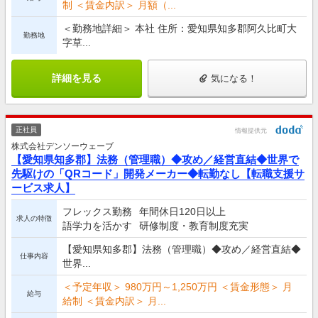
制 ＜賃金内訳＞ 月額（...
＜勤務地詳細＞ 本社 住所：愛知県知多郡阿久比町大
勤務地
字草...
詳細を見る
気になる！
正社員
情報提供元
株式会社デンソーウェーブ
【愛知県知多郡】法務（管理職）◆攻め／経営直結◆世界で
先駆けの「QRコード」開発メーカー◆転勤なし【転職支援サ
ービス求人】
フレックス勤務
年間休日120日以上
求人の特徴
語学力を活かす
研修制度・教育制度充実
【愛知県知多郡】法務（管理職）◆攻め／経営直結◆
仕事内容
世界...
＜予定年収＞ 980万円～1,250万円 ＜賃金形態＞ 月
給与
給制 ＜賃金内訳＞ 月...