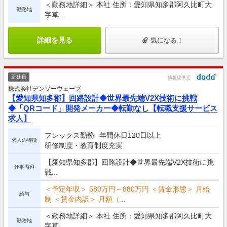
＜勤務地詳細＞ 本社 住所：愛知県知多郡阿久比町大
勤務地
字草...
詳細を見る
気になる！
正社員
情報提供元
株式会社デンソーウェーブ
【愛知県知多郡】回路設計◆世界最先端V2X技術に挑戦
◆「QRコード」開発メーカー◆転勤なし【転職支援サービス
求人】
フレックス勤務
年間休日120日以上
求人の特徴
研修制度・教育制度充実
【愛知県知多郡】回路設計◆世界最先端V2X技術に挑
仕事内容
戦...
＜予定年収＞ 580万円～880万円 ＜賃金形態＞ 月給
給与
制 ＜賃金内訳＞ 月額（...
＜勤務地詳細＞ 本社 住所：愛知県知多郡阿久比町大
勤務地
字草...