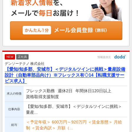
NEW
正社員
情報提供元
デンソーテクノ 株式会社
【愛知/知多郡、安城市】＜デジタルツインに挑戦＞量産設備
設計（自動車部品向け）※フレックス有◇14【転職支援サー
ビス求人】
フレックス勤務
週休2日
年間休日120日以上
求人の特徴
資格取得支援制度
【愛知/知多郡、安城市】＜デジタルツインに挑戦＞
仕事内容
量産...
＜予定年収＞ 600万円～920万円 ＜賃金形態＞ 月給
給与
制 ＜賃金内訳＞ 月額（...