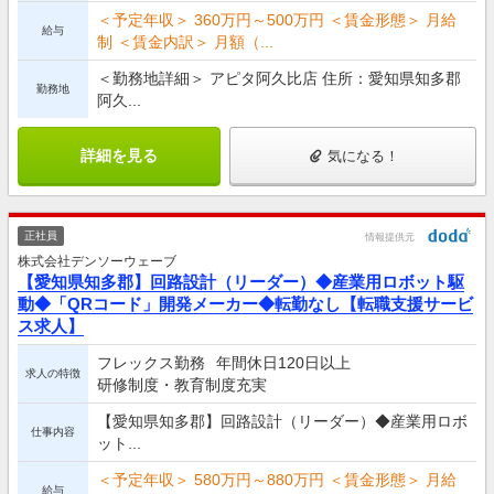
＜予定年収＞ 360万円～500万円 ＜賃金形態＞ 月給
給与
制 ＜賃金内訳＞ 月額（...
＜勤務地詳細＞ アピタ阿久比店 住所：愛知県知多郡
勤務地
阿久...
詳細を見る
気になる！
正社員
情報提供元
株式会社デンソーウェーブ
【愛知県知多郡】回路設計（リーダー）◆産業用ロボット駆
動◆「QRコード」開発メーカー◆転勤なし【転職支援サービ
ス求人】
フレックス勤務
年間休日120日以上
求人の特徴
研修制度・教育制度充実
【愛知県知多郡】回路設計（リーダー）◆産業用ロボ
仕事内容
ット...
＜予定年収＞ 580万円～880万円 ＜賃金形態＞ 月給
給与