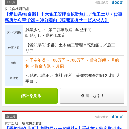
正社員
情報提供元
株式会社岡戸組
【愛知県/知多郡】土木施工管理※転勤無し／施工エリアは事
務所から車で20～30分圏内【転職支援サービス求人】
残業少ない
第二新卒歓迎
学歴不問
求人の特徴
転勤なし・勤務地限定
【愛知県/知多郡】土木施工管理※転勤無し／施工エ
仕事内容
リア...
＜予定年収＞ 400万円～700万円 ＜賃金形態＞ 月給
給与
制 ＜賃金内訳＞ 月額（...
＜勤務地詳細＞ 本社 住所：愛知県知多郡阿久比町大
勤務地
字白...
詳細を見る
気になる！
正社員
情報提供元
株式会社日成電機製作所
【愛知/阿久比町】制御盤ハード設計■大手企業と安定取引/転