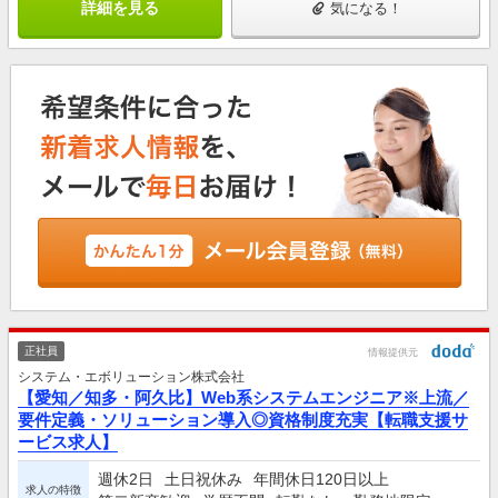
詳細を見る
気になる！
正社員
情報提供元
システム・エボリューション株式会社
【愛知／知多・阿久比】Web系システムエンジニア※上流／
要件定義・ソリューション導入◎資格制度充実【転職支援サ
ービス求人】
週休2日
土日祝休み
年間休日120日以上
求人の特徴