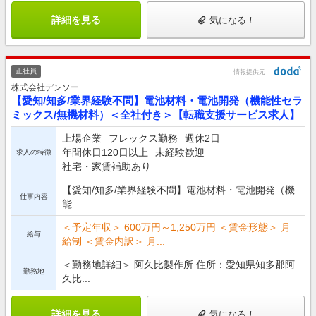
詳細を見る
気になる！
正社員
情報提供元
株式会社デンソー
【愛知/知多/業界経験不問】電池材料・電池開発（機能性セラ
ミックス/無機材料）＜全社付き＞【転職支援サービス求人】
上場企業
フレックス勤務
週休2日
年間休日120日以上
未経験歓迎
求人の特徴
社宅・家賃補助あり
【愛知/知多/業界経験不問】電池材料・電池開発（機
仕事内容
能...
＜予定年収＞ 600万円～1,250万円 ＜賃金形態＞ 月
給与
給制 ＜賃金内訳＞ 月...
＜勤務地詳細＞ 阿久比製作所 住所：愛知県知多郡阿
勤務地
久比...
詳細を見る
気になる！