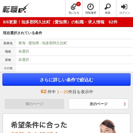
0
気になる
閲覧履歴
検索
ログイン
8/8更新！知多郡阿久比町（愛知県）の転職・求人情報 62件
現在選択されている条件
東海 - 愛知県 - 知多郡阿久比町
勤務地
未選択
職種
未選択
業種
その他
さらに詳しい条件で絞込む
62
件中
1～20
件目を表示中
前のページ
次のページ