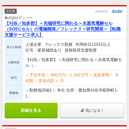
正社員
情報提供元
株式会社デンソー
【刈谷／知多郡】＜先端研究に関わる＞水蒸気電解セル
（SOECセル）の電極開発／フレックス＜研究開発＞【転職
支援サービス求人】
上場企業
フレックス勤務
年間休日120日以上
求人の特徴
社宅・家賃補助あり
資格取得支援制度
【刈谷／知多郡】＜先端研究に関わる＞水蒸気電解セ
仕事内容
ル（...
＜予定年収＞ 800万円～1,100万円 ＜賃金形態＞ 月
給与
給制 ＜賃金内訳＞ 月...
＜勤務地詳細1＞ 本社 住所：愛知県刈谷市昭和町1-
勤務地
1...
詳細を見る
気になる！