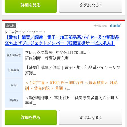
詳細を見る
気になる！
正社員
情報提供元
株式会社デンソーウェーブ
【愛知】購買／調達｜電子・加工部品系バイヤー及び新製品
立ち上げプロジェクトメンバー【転職支援サービス求人】
フレックス勤務
年間休日120日以上
求人の特徴
研修制度・教育制度充実
【愛知】購買／調達｜電子・加工部品系バイヤー及び
仕事内容
新製...
＜予定年収＞ 510万円～680万円 ＜賃金形態＞ 月給
給与
制 ＜賃金内訳＞ 月額（...
＜勤務地詳細＞ 本社 住所：愛知県知多郡阿久比町大
勤務地
字草...
詳細を見る
気になる！