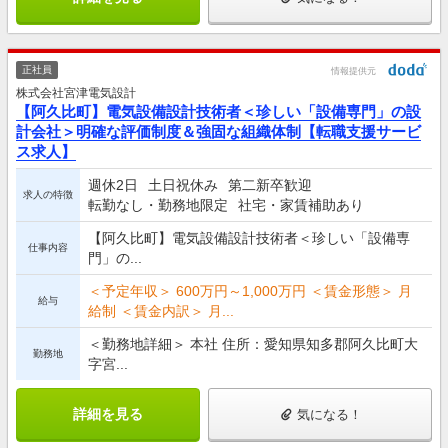
正社員
情報提供元
株式会社宮津電気設計
【阿久比町】電気設備設計技術者＜珍しい「設備専門」の設
計会社＞明確な評価制度＆強固な組織体制【転職支援サービ
ス求人】
週休2日
土日祝休み
第二新卒歓迎
求人の特徴
転勤なし・勤務地限定
社宅・家賃補助あり
【阿久比町】電気設備設計技術者＜珍しい「設備専
仕事内容
門」の...
＜予定年収＞ 600万円～1,000万円 ＜賃金形態＞ 月
給与
給制 ＜賃金内訳＞ 月...
＜勤務地詳細＞ 本社 住所：愛知県知多郡阿久比町大
勤務地
字宮...
詳細を見る
気になる！