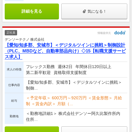
詳細を見る
気になる！
正社員
情報提供元
デンソーテクノ 株式会社
【愛知/知多郡、安城市】＜デジタルツインに挑戦＞制御設計
（PLC、MBDなど、自動車部品向け）◇15【転職支援サービ
ス求人】
フレックス勤務
週休2日
年間休日120日以上
求人の特徴
第二新卒歓迎
資格取得支援制度
【愛知/知多郡、安城市】＜デジタルツインに挑戦＞
仕事内容
制御...
＜予定年収＞ 600万円～920万円 ＜賃金形態＞ 月給
給与
制 ＜賃金内訳＞ 月額（...
＜勤務地詳細1＞ 株式会社デンソー阿久比製作所内
勤務地
住所...