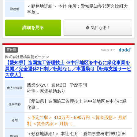
＜勤務地詳細＞ 本社 住所：愛知県知多郡阿久比町大
勤務地
字草...
詳細を見る
気になる！
正社員
情報提供元
株式会社豊橋園芸ガーデン
【愛知県】造園施工管理技士 ※中部地区を中心に緑化事業を
展開／完全週休2日制／転勤なし／車通勤可【転職支援サービ
ス求人】
残業少ない
週休2日
学歴不問
求人の特徴
社宅・家賃補助あり
【愛知県】造園施工管理技士 ※中部地区を中心に緑
仕事内容
化事...
＜予定年収＞ 410万円～590万円 ＜賃金形態＞ 月給
給与
制 ＜賃金内訳＞ 月額（...
＜勤務地詳細1＞ 本社 住所：愛知県豊橋市神野新田
勤務地