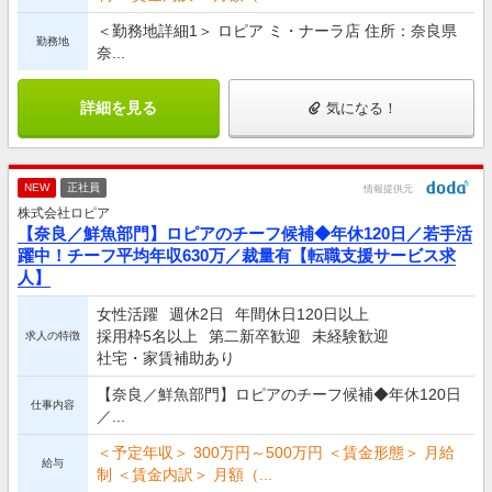
＜勤務地詳細1＞ ロピア ミ・ナーラ店 住所：奈良県
勤務地
奈...
詳細を見る
気になる！
NEW
正社員
情報提供元
株式会社ロピア
【奈良／鮮魚部門】ロピアのチーフ候補◆年休120日／若手活
躍中！チーフ平均年収630万／裁量有【転職支援サービス求
人】
女性活躍
週休2日
年間休日120日以上
採用枠5名以上
第二新卒歓迎
未経験歓迎
求人の特徴
社宅・家賃補助あり
【奈良／鮮魚部門】ロピアのチーフ候補◆年休120日
仕事内容
／...
＜予定年収＞ 300万円～500万円 ＜賃金形態＞ 月給
給与
制 ＜賃金内訳＞ 月額（...