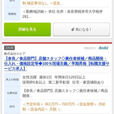
給与
制 補足事項なし ＜賃金...
＜勤務地詳細＞ 本社 住所：奈良県桜井市大字桜井
勤務地
281...
詳細を見る
気になる！
正社員
情報提供元
株式会社ロピア
【奈良／食品部門】店舗スタッフ◇責任者候補／商品開発・
仕入れ・価格設定等◆100％現場主義／早期昇格【転職支援サ
ービス求人】
女性活躍
週休2日
年間休日120日以上
求人の特徴
採用枠5名以上
第二新卒歓迎
社宅・家賃補助あり
【奈良／食品部門】店舗スタッフ◇責任者候補／商品
仕事内容
開発...
＜予定年収＞ 361万円～700万円 ＜賃金形態＞ 月給
給与
制 ＜賃金内訳＞ 月額（...