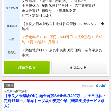
女性活躍
上場企業
残業少ない
週休2日
土日祝休み
年間休日120日以上
第二新卒歓迎
求人の特徴
未経験歓迎
転勤なし・勤務地限定
社宅・家賃補助あり
【奈良／日本郵政G】未経験◎保険コンサルタント◆
仕事内容
地域...
＜予定年収＞ 420万円～500万円 ＜賃金形態＞ 月給
給与
制 ＜賃金内訳＞ 月額（...
＜勤務地詳細1＞ 奈良中央郵便局 住所：奈良県奈良
勤務地
市大...
詳細を見る
気になる！
正社員
情報提供元
名阪食品株式会社
【奈良／未経験OK】給食施設SV◆年収420万～／土日祝休・
定時17時半／業界トップ級の安定企業【転職支援サービス求
人】