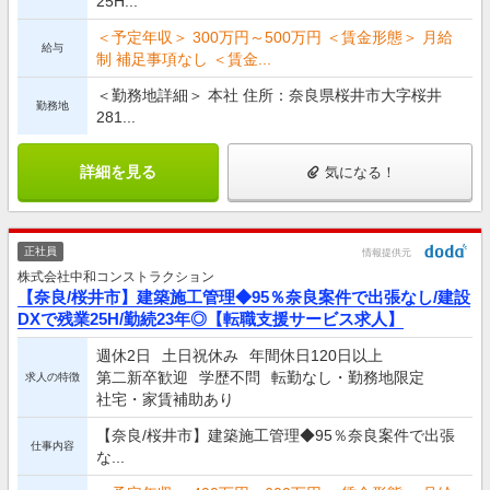
25H...
＜予定年収＞ 300万円～500万円 ＜賃金形態＞ 月給
給与
制 補足事項なし ＜賃金...
＜勤務地詳細＞ 本社 住所：奈良県桜井市大字桜井
勤務地
281...
詳細を見る
気になる！
正社員
情報提供元
株式会社中和コンストラクション
【奈良/桜井市】建築施工管理◆95％奈良案件で出張なし/建設
DXで残業25H/勤続23年◎【転職支援サービス求人】
週休2日
土日祝休み
年間休日120日以上
第二新卒歓迎
学歴不問
転勤なし・勤務地限定
求人の特徴
社宅・家賃補助あり
【奈良/桜井市】建築施工管理◆95％奈良案件で出張
仕事内容
な...