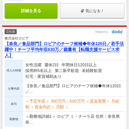
詳細を見る
気になる！
正社員
情報提供元
株式会社ロピア
【奈良／食品部門】ロピアのチーフ候補◆年休120日／若手活
躍中！チーフ平均年収630万／裁量有【転職支援サービス求
人】
女性活躍
週休2日
年間休日120日以上
採用枠5名以上
第二新卒歓迎
未経験歓迎
求人の特徴
社宅・家賃補助あり
【奈良／食品部門】ロピアのチーフ候補◆年休120日
仕事内容
／...
＜予定年収＞ 300万円～500万円 ＜賃金形態＞ 月給
給与
制 ＜賃金内訳＞ 月額（...
＜勤務地詳細1＞ ロピア ミ・ナーラ店 住所：奈良県
勤務地
奈...