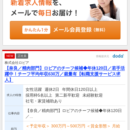
NEW
正社員
情報提供元
株式会社ロピア
【奈良／精肉部門】ロピアのチーフ候補◆年休120日／若手活
躍中！チーフ平均年収630万／裁量有【転職支援サービス求
人】
女性活躍
週休2日
年間休日120日以上
採用枠5名以上
第二新卒歓迎
未経験歓迎
求人の特徴
社宅・家賃補助あり
【奈良／精肉部門】ロピアのチーフ候補◆年休120日
仕事内容
／...
＜予定年収＞ 300万円～500万円 ＜賃金形態＞ 月給
給与