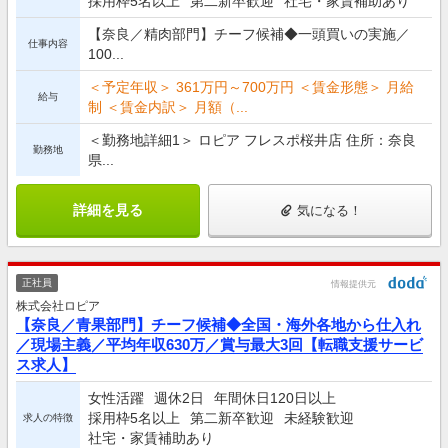
採用枠5名以上
第二新卒歓迎
社宅・家賃補助あり
【奈良／精肉部門】チーフ候補◆一頭買いの実施／
仕事内容
100...
＜予定年収＞ 361万円～700万円 ＜賃金形態＞ 月給
給与
制 ＜賃金内訳＞ 月額（...
＜勤務地詳細1＞ ロピア フレスポ桜井店 住所：奈良
勤務地
県...
詳細を見る
気になる！
正社員
情報提供元
株式会社ロピア
【奈良／青果部門】チーフ候補◆全国・海外各地から仕入れ
／現場主義／平均年収630万／賞与最大3回【転職支援サービ
ス求人】
女性活躍
週休2日
年間休日120日以上
採用枠5名以上
第二新卒歓迎
未経験歓迎
求人の特徴
社宅・家賃補助あり