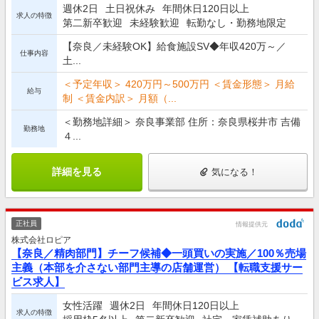
週休2日
土日祝休み
年間休日120日以上
求人の特徴
第二新卒歓迎
未経験歓迎
転勤なし・勤務地限定
【奈良／未経験OK】給食施設SV◆年収420万～／
仕事内容
土...
＜予定年収＞ 420万円～500万円 ＜賃金形態＞ 月給
給与
制 ＜賃金内訳＞ 月額（...
＜勤務地詳細＞ 奈良事業部 住所：奈良県桜井市 吉備
勤務地
４...
詳細を見る
気になる！
正社員
情報提供元
株式会社ロピア
【奈良／精肉部門】チーフ候補◆一頭買いの実施／100％売場
主義（本部を介さない部門主導の店舗運営） 【転職支援サー
ビス求人】
女性活躍
週休2日
年間休日120日以上
求人の特徴