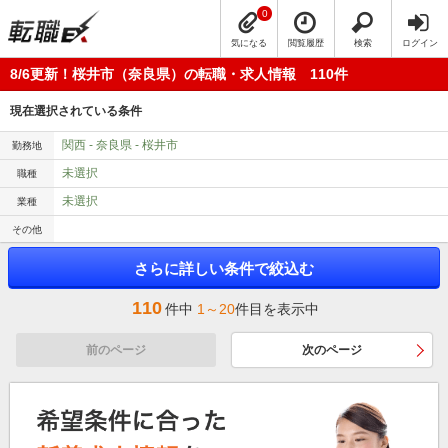
0
気になる
閲覧履歴
検索
ログイン
8/6更新！桜井市（奈良県）の転職・求人情報 110件
現在選択されている条件
関西 - 奈良県 - 桜井市
勤務地
未選択
職種
未選択
業種
その他
さらに詳しい条件で絞込む
110
件中
1～20
件目を表示中
前のページ
次のページ