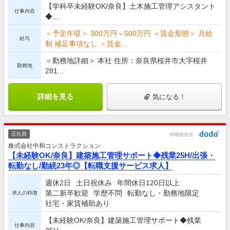
【学科卒未経験OK/奈良】土木施工管理アシスタント
仕事内容
◆...
＜予定年収＞ 300万円～500万円 ＜賃金形態＞ 月給
給与
制 補足事項なし ＜賃金...
＜勤務地詳細＞ 本社 住所：奈良県桜井市大字桜井
勤務地
281...
詳細を見る
気になる！
正社員
情報提供元
株式会社中和コンストラクション
【未経験OK/奈良】建築施工管理サポート◆残業25H/出張・
転勤なし/勤続23年◎【転職支援サービス求人】
週休2日
土日祝休み
年間休日120日以上
第二新卒歓迎
学歴不問
転勤なし・勤務地限定
求人の特徴
社宅・家賃補助あり
【未経験OK/奈良】建築施工管理サポート◆残業
仕事内容