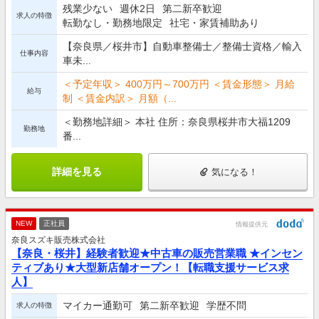
残業少ない
週休2日
第二新卒歓迎
求人の特徴
転勤なし・勤務地限定
社宅・家賃補助あり
【奈良県／桜井市】自動車整備士／整備士資格／輸入
仕事内容
車未...
＜予定年収＞ 400万円～700万円 ＜賃金形態＞ 月給
給与
制 ＜賃金内訳＞ 月額（...
＜勤務地詳細＞ 本社 住所：奈良県桜井市大福1209
勤務地
番...
詳細を見る
気になる！
NEW
正社員
情報提供元
奈良スズキ販売株式会社
【奈良・桜井】経験者歓迎★中古車の販売営業職 ★インセン
ティブあり★大型新店舗オープン！【転職支援サービス求
人】
マイカー通勤可
第二新卒歓迎
学歴不問
求人の特徴