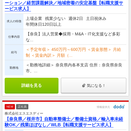
ーション／経営課題解決／地域密着の安定基盤【転職支援サ
ービス求人】
上場企業
残業少ない
週休2日
土日祝休み
求人の特徴
年間休日120日以上
【奈良】法人営業◆採用・M&A・IT化支援など多彩
仕事内容
な...
＜予定年収＞ 450万円～600万円 ＜賃金形態＞ 月給
給与
制 ＜賃金内訳＞ 月額（...
＜勤務地詳細＞ 奈良県内各本支店 住所：奈良県奈良
勤務地
市、...
詳細を見る
気になる！
NEW
正社員
情報提供元
株式会社エスエスディー
【奈良県／桜井市】自動車整備士／整備士資格／輸入車未経
験OK／残業ほぼなし／WLB【転職支援サービス求人】