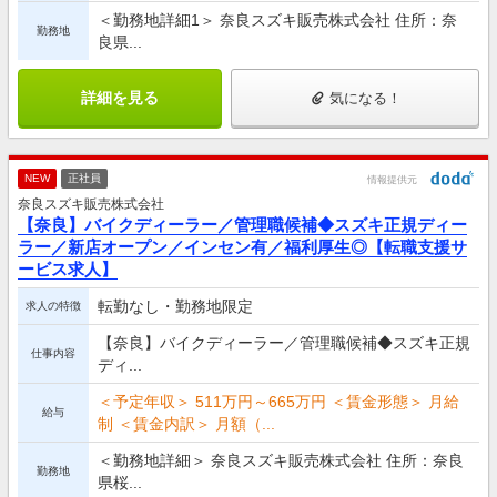
＜勤務地詳細1＞ 奈良スズキ販売株式会社 住所：奈
勤務地
良県...
詳細を見る
気になる！
NEW
正社員
情報提供元
奈良スズキ販売株式会社
【奈良】バイクディーラー／管理職候補◆スズキ正規ディー
ラー／新店オープン／インセン有／福利厚生◎【転職支援サ
ービス求人】
転勤なし・勤務地限定
求人の特徴
【奈良】バイクディーラー／管理職候補◆スズキ正規
仕事内容
ディ...
＜予定年収＞ 511万円～665万円 ＜賃金形態＞ 月給
給与
制 ＜賃金内訳＞ 月額（...
＜勤務地詳細＞ 奈良スズキ販売株式会社 住所：奈良
勤務地
県桜...