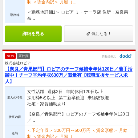
制 ＜賃金内訳＞ 月額（...
＜勤務地詳細1＞ ロピア ミ・ナーラ店 住所：奈良県
勤務地
奈...
詳細を見る
気になる！
NEW
正社員
情報提供元
株式会社ロピア
【奈良／青果部門】ロピアのチーフ候補◆年休120日／若手活
躍中！チーフ平均年収630万／裁量有【転職支援サービス求
人】
女性活躍
週休2日
年間休日120日以上
採用枠5名以上
第二新卒歓迎
未経験歓迎
求人の特徴
社宅・家賃補助あり
【奈良／青果部門】ロピアのチーフ候補◆年休120日
仕事内容
／...
＜予定年収＞ 300万円～500万円 ＜賃金形態＞ 月給
給与
制 ＜賃金内訳＞ 月額（...