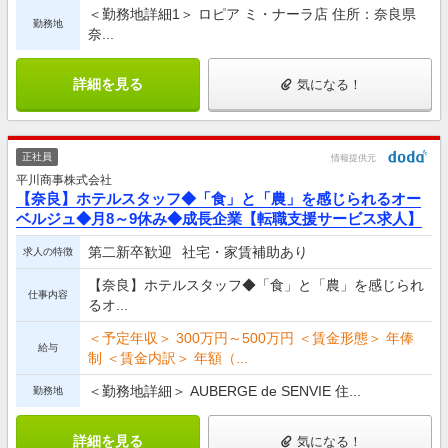
＜勤務地詳細1＞ ロピア ミ・ナーラ店 住所：奈良県
勤務地
奈...
詳細を見る
気になる！
正社員
情報提供元
平川商事株式会社
【奈良】ホテルスタッフ◆「食」と「農」を感じられるオー
ベルジュ◆月8～9休み◆成長企業【転職支援サービス求人】
第二新卒歓迎
社宅・家賃補助あり
求人の特徴
【奈良】ホテルスタッフ◆「食」と「農」を感じられ
仕事内容
るオ...
＜予定年収＞ 300万円～500万円 ＜賃金形態＞ 年俸
給与
制 ＜賃金内訳＞ 年額（...
＜勤務地詳細＞ AUBERGE de SENVIE 住...
勤務地
詳細を見る
気になる！