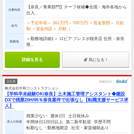
【奈良／青果部門】チーフ候補◆全国・海外各地から
仕事内容
仕入...
＜予定年収＞ 361万円～700万円 ＜賃金形態＞ 月給
給与
制 ＜賃金内訳＞ 月額（...
＜勤務地詳細1＞ ロピア フレスポ桜井店 住所：奈良
勤務地
県...
詳細を見る
気になる！
正社員
情報提供元
株式会社中和コンストラクション
【学科卒未経験OK/奈良】土木施工管理アシスタント◆建設
DXで残業20H/95％奈良案件で出張なし【転職支援サービス求
人】
残業少ない
週休2日
土日祝休み
年間休日120日以上
第二新卒歓迎
学歴不問
求人の特徴
転勤なし・勤務地限定
社宅・家賃補助あり