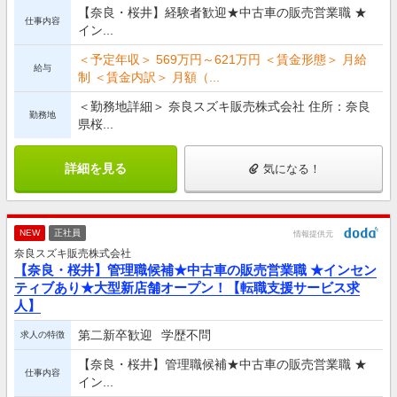
【奈良・桜井】経験者歓迎★中古車の販売営業職 ★
仕事内容
イン...
＜予定年収＞ 569万円～621万円 ＜賃金形態＞ 月給
給与
制 ＜賃金内訳＞ 月額（...
＜勤務地詳細＞ 奈良スズキ販売株式会社 住所：奈良
勤務地
県桜...
詳細を見る
気になる！
NEW
正社員
情報提供元
奈良スズキ販売株式会社
【奈良・桜井】管理職候補★中古車の販売営業職 ★インセン
ティブあり★大型新店舗オープン！【転職支援サービス求
人】
第二新卒歓迎
学歴不問
求人の特徴
【奈良・桜井】管理職候補★中古車の販売営業職 ★
仕事内容
イン...