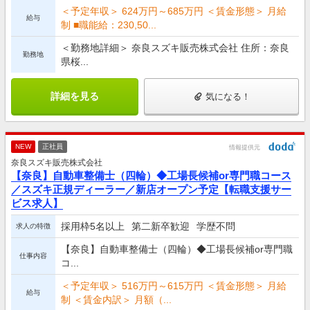
＜予定年収＞ 624万円～685万円 ＜賃金形態＞ 月給
給与
制 ■職能給：230,50...
＜勤務地詳細＞ 奈良スズキ販売株式会社 住所：奈良
勤務地
県桜...
詳細を見る
気になる！
NEW
正社員
情報提供元
奈良スズキ販売株式会社
【奈良】自動車整備士（四輪）◆工場長候補or専門職コース
／スズキ正規ディーラー／新店オープン予定【転職支援サー
ビス求人】
採用枠5名以上
第二新卒歓迎
学歴不問
求人の特徴
【奈良】自動車整備士（四輪）◆工場長候補or専門職
仕事内容
コ...
＜予定年収＞ 516万円～615万円 ＜賃金形態＞ 月給
給与
制 ＜賃金内訳＞ 月額（...