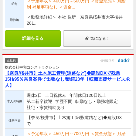
＜予定年収＞ 400万円～600万円 ＜賃金形態＞ 月給
給与
制 補足事項なし ＜賃金...
＜勤務地詳細＞ 本社 住所：奈良県桜井市大字桜井
勤務地
281...
詳細を見る
気になる！
正社員
情報提供元
株式会社中和コンストラクション
【奈良/桜井市】土木施工管理(道路など)◆建設DXで残業
15H/95％奈良案件で出張なし/勤続23年【転職支援サービス求
人】
週休2日
土日祝休み
年間休日120日以上
第二新卒歓迎
学歴不問
転勤なし・勤務地限定
求人の特徴
社宅・家賃補助あり
【奈良/桜井市】土木施工管理(道路など)◆建設DX
仕事内容
で...
＜予定年収＞ 450万円～700万円 ＜賃金形態＞ 月給