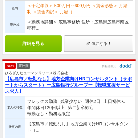
＜予定年収＞ 500万円～600万円 ＜賃金形態＞ 月給
給与
制 ＜賃金内訳＞ 月額（...
＜勤務地詳細＞ 広島事務所 住所：広島県広島市南区
勤務地
稲荷...
詳細を見る
気になる！
NEW
正社員
情報提供元
ひろぎんヒューマンリソース株式会社
【広島市／転勤なし】地方企業向けHRコンサルタント（サポ
ートからスタート）ー広島銀行グループー【転職支援サービ
ス求人】
フレックス勤務
残業少ない
週休2日
土日祝休み
年間休日120日以上
第二新卒歓迎
求人の特徴
転勤なし・勤務地限定
【広島市／転勤なし】地方企業向けHRコンサルタン
仕事内容
ト（...