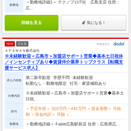
＜勤務地詳細1＞ テクノプロIT社 広島支店 住所：
勤務地
広...
詳細を見る
気になる！
NEW
正社員
情報提供元
ＡＰＡＭＡＮ株式会社
※未経験歓迎＜広島市＞加盟店サポート営業◆基本土日祝休
／インセンティブあり◆賃貸仲介業界トップクラス【転職支
援サービス求人】
第二新卒歓迎
学歴不問
未経験歓迎
求人の特徴
転勤なし・勤務地限定
社宅・家賃補助あり
※未経験歓迎＜広島市＞加盟店サポート営業◆基本土
仕事内容
日祝...
＜予定年収＞ 310万円～445万円 ＜賃金形態＞ 月給
給与
制 ＜賃金内訳＞ 月額（...
＜勤務地詳細＞ Fabitt広島駅前店 住所：広島県広...
勤務地