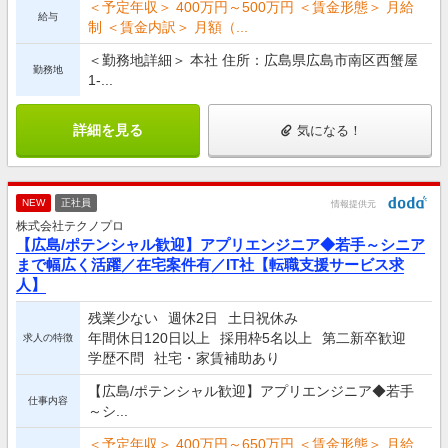
＜予定年収＞ 400万円～500万円 ＜賃金形態＞ 月給
給与
制 ＜賃金内訳＞ 月額（...
＜勤務地詳細＞ 本社 住所：広島県広島市南区西蟹屋
勤務地
1-...
詳細を見る
気になる！
NEW
正社員
情報提供元
株式会社テクノプロ
【広島/ポテンシャル歓迎】アプリエンジニア◆若手～シニア
まで幅広く活躍／在宅案件有／IT社【転職支援サービス求
人】
残業少ない
週休2日
土日祝休み
年間休日120日以上
採用枠5名以上
第二新卒歓迎
求人の特徴
学歴不問
社宅・家賃補助あり
【広島/ポテンシャル歓迎】アプリエンジニア◆若手
仕事内容
～シ...
＜予定年収＞ 400万円～650万円 ＜賃金形態＞ 月給