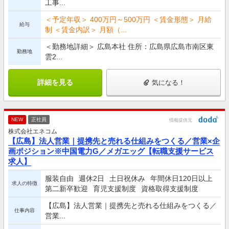
工事...
＜予定年収＞ 400万円～500万円 ＜賃金形態＞ 月給
給与
制 ＜賃金内訳＞ 月額（...
＜勤務地詳細＞ 広島本社 住所：広島県広島市南区東
勤務地
雲2...
詳細を見る
気になる！
NEW
正社員
情報提供元
株式会社エネコム
【広島】法人営業｜提携先と売れる仕組みをつくる／営業×企
画ポジション※中国電力G／メガエッグ【転職支援サービス
求人】
服装自由
週休2日
土日祝休み
年間休日120日以上
求人の特徴
第二新卒歓迎
育児支援制度
資格取得支援制度
【広島】法人営業｜提携先と売れる仕組みをつくる／
仕事内容
営業...