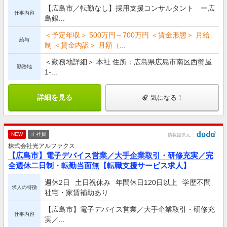
【広島市／転勤なし】採用支援コンサルタント ー広
仕事内容
島銀...
＜予定年収＞ 500万円～700万円 ＜賃金形態＞ 月給
給与
制 ＜賃金内訳＞ 月額（...
＜勤務地詳細＞ 本社 住所：広島県広島市南区西蟹屋
勤務地
1-...
詳細を見る
気になる！
NEW
正社員
情報提供元
株式会社光アルファクス
【広島市】電子デバイス営業／大手企業取引・研修充実／完
全週休二日制・転勤当面無【転職支援サービス求人】
週休2日
土日祝休み
年間休日120日以上
学歴不問
求人の特徴
社宅・家賃補助あり
【広島市】電子デバイス営業／大手企業取引・研修充
仕事内容
実／...