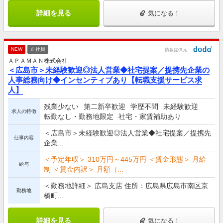
詳細を見る
気になる！
NEW
正社員
情報提供元
ＡＰＡＭＡＮ株式会社
＜広島市＞未経験歓迎◎法人営業◆社宅提案／提携先企業の
人事総務向け◆インセンティブあり【転職支援サービス求
人】
残業少ない
第二新卒歓迎
学歴不問
未経験歓迎
求人の特徴
転勤なし・勤務地限定
社宅・家賃補助あり
＜広島市＞未経験歓迎◎法人営業◆社宅提案／提携先
仕事内容
企業...
＜予定年収＞ 310万円～445万円 ＜賃金形態＞ 月給
給与
制 ＜賃金内訳＞ 月額（...
＜勤務地詳細＞ 広島支店 住所：広島県広島市南区京
勤務地
橋町...
詳細を見る
気になる！