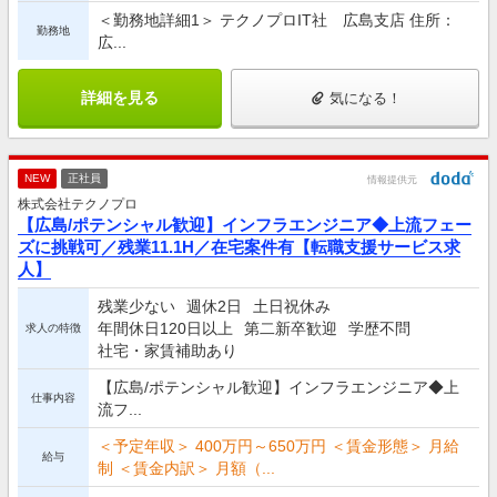
＜勤務地詳細1＞ テクノプロIT社 広島支店 住所：
勤務地
広...
詳細を見る
気になる！
NEW
正社員
情報提供元
株式会社テクノプロ
【広島/ポテンシャル歓迎】インフラエンジニア◆上流フェー
ズに挑戦可／残業11.1H／在宅案件有【転職支援サービス求
人】
残業少ない
週休2日
土日祝休み
年間休日120日以上
第二新卒歓迎
学歴不問
求人の特徴
社宅・家賃補助あり
【広島/ポテンシャル歓迎】インフラエンジニア◆上
仕事内容
流フ...
＜予定年収＞ 400万円～650万円 ＜賃金形態＞ 月給
給与
制 ＜賃金内訳＞ 月額（...