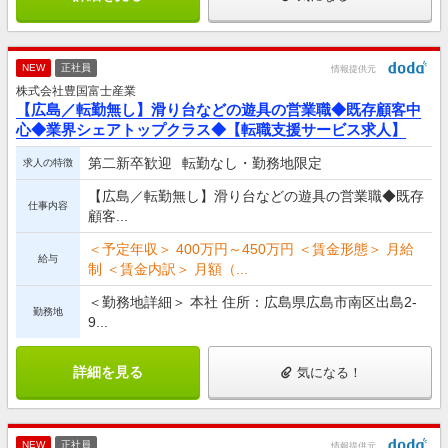
NEW
正社員
情報提供元
株式会社豊国富士産業
【広島／転勤無し】滑り台などの遊具の営業職◆既存顧客中
心◆業界シェアトップクラス◆【転職支援サービス求人】
第二新卒歓迎
転勤なし・勤務地限定
求人の特徴
【広島／転勤無し】滑り台などの遊具の営業職◆既存
仕事内容
顧客...
＜予定年収＞ 400万円～450万円 ＜賃金形態＞ 月給
給与
制 ＜賃金内訳＞ 月額（...
＜勤務地詳細＞ 本社 住所：広島県広島市南区出島2-
勤務地
9...
詳細を見る
気になる！
NEW
正社員
情報提供元