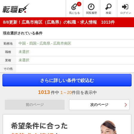
0
気になる
閲覧履歴
検索
ログイン
8/8更新！広島市南区（広島県）の転職・求人情報 1013件
現在選択されている条件
中国・四国 - 広島県 - 広島市南区
勤務地
未選択
職種
未選択
業種
その他
さらに詳しい条件で絞込む
1013
件中
1～20
件目を表示中
前のページ
次のページ