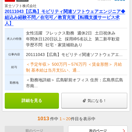
富士ソフト株式会社
20111043【広島】モビリティ関連ソフトウェアエンジニア◆
組込み経験不問／在宅可／教育充実【転職支援サービス求
人】
女性活躍
フレックス勤務
週休2日
土日祝休み
年間休日120日以上
採用枠5名以上
第二新卒歓迎
求人の特徴
学歴不問
社宅・家賃補助あり
20111043【広島】モビリティ関連ソフトウェアエ...
仕事内容
＜予定年収＞ 500万円～576万円 ＜賃金形態＞ 月給
給与
制 基本給は当月支払い、通...
＜勤務地詳細＞ 広島駅前オフィス 住所：広島県広島
勤務地
市南...
詳細を見る
気になる！
1013
件中
1～20
件目を表示中
前のページ
次のページ