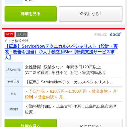
詳細を見る
気になる！
NEW
正社員
情報提供元
Ｓｋｙ株式会社
【広島】ServiceNowテクニカルスペシャリスト（設計・実
装・改善を担当）◇大手独立系SIer【転職支援サービス求
人】
女性活躍
残業少ない
年間休日120日以上
求人の特徴
第二新卒歓迎
学歴不問
社宅・家賃補助あり
【広島】ServiceNowテクニカルスペシャリスト...
仕事内容
＜予定年収＞ 610万円～1,380万円 ＜賃金形態＞ 月
給与
給制 ＜賃金内訳＞ 月...
＜勤務地詳細1＞ 広島支社 住所：広島県広島市南区
勤務地
松原...
詳細を見る
気になる！