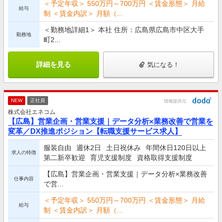
＜予定年収＞ 550万円～700万円 ＜賃金形態＞ 月給
給与
制 ＜賃金内訳＞ 月額（...
＜勤務地詳細1＞ 本社 住所：広島県広島市中区大手
勤務地
町2...
詳細を見る
気になる！
NEW
正社員
情報提供元
株式会社エネコム
【広島】営業企画・営業支援｜データ分析×業務改善で営業を
変革／DX推進ポジション【転職支援サービス求人】
服装自由
週休2日
土日祝休み
年間休日120日以上
求人の特徴
第二新卒歓迎
育児支援制度
資格取得支援制度
【広島】営業企画・営業支援｜データ分析×業務改善
仕事内容
で営...
＜予定年収＞ 550万円～700万円 ＜賃金形態＞ 月給
給与
制 ＜賃金内訳＞ 月額（...