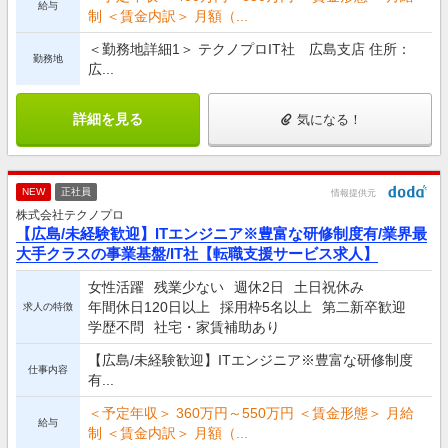
給与
制 ＜賃金内訳＞ 月額（...
＜勤務地詳細1＞ テクノプロIT社 広島支店 住所：
勤務地
広...
詳細を見る
気になる！
NEW
正社員
情報提供元
株式会社テクノプロ
【広島/未経験歓迎】ITエンジニア※豊富な研修制度有/業界最
大手クラスの事業基盤/IT社【転職支援サービス求人】
女性活躍
残業少ない
週休2日
土日祝休み
年間休日120日以上
採用枠5名以上
第二新卒歓迎
求人の特徴
学歴不問
社宅・家賃補助あり
【広島/未経験歓迎】ITエンジニア※豊富な研修制度
仕事内容
有...
＜予定年収＞ 360万円～550万円 ＜賃金形態＞ 月給
給与
制 ＜賃金内訳＞ 月額（...