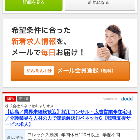
詳細を見る
気になる！
NEW
正社員
情報提供元
株式会社ベネッセキャリオス
【広島／業界未経験歓迎】採用コンサル・広告営業◆在宅可
／介護業界を人材の力で課題解決◎ベネッセG【転職支援サ
ービス求人】
フレックス勤務
年間休日120日以上
学歴不問
求人の特徴