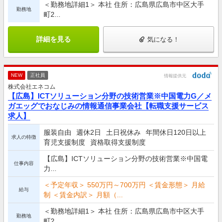
＜勤務地詳細1＞ 本社 住所：広島県広島市中区大手
勤務地
町2...
詳細を見る
気になる！
NEW
正社員
情報提供元
株式会社エネコム
【広島】ICTソリューション分野の技術営業※中国電力G／メ
ガエッグでおなじみの情報通信事業会社【転職支援サービス
求人】
服装自由
週休2日
土日祝休み
年間休日120日以上
求人の特徴
育児支援制度
資格取得支援制度
【広島】ICTソリューション分野の技術営業※中国電
仕事内容
力...
＜予定年収＞ 550万円～700万円 ＜賃金形態＞ 月給
給与
制 ＜賃金内訳＞ 月額（...
＜勤務地詳細1＞ 本社 住所：広島県広島市中区大手
勤務地
町2...