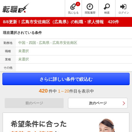
0
気になる
閲覧履歴
検索
ログイン
8/8更新！広島市安佐南区（広島県）の転職・求人情報 420件
現在選択されている条件
中国・四国 - 広島県 - 広島市安佐南区
勤務地
未選択
職種
未選択
業種
その他
さらに詳しい条件で絞込む
420
件中
1～20
件目を表示中
前のページ
次のページ