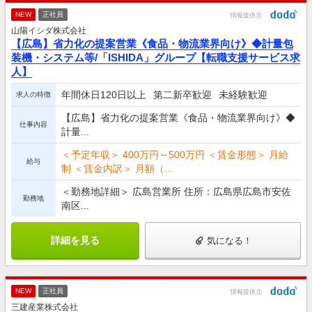
NEW
正社員
情報提供元
山陽イシダ株式会社
【広島】省力化の提案営業《食品・物流業界向け》◆計量包
装機・システム等/「ISHIDA」グループ【転職支援サービス求
人】
年間休日120日以上
第二新卒歓迎
未経験歓迎
求人の特徴
【広島】省力化の提案営業《食品・物流業界向け》◆
仕事内容
計量...
＜予定年収＞ 400万円～500万円 ＜賃金形態＞ 月給
給与
制 ＜賃金内訳＞ 月額（...
＜勤務地詳細＞ 広島営業所 住所：広島県広島市安佐
勤務地
南区...
詳細を見る
気になる！
NEW
正社員
情報提供元
三建産業株式会社