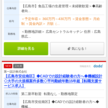
【広島市】食品工場の生産管理＜未経験歓迎＞◆高齢
仕事内容
者向...
＜予定年収＞ 360万円～430万円 ＜賃金形態＞ 月給
給与
制 ＜賃金内訳＞ 月額（...
＜勤務地詳細＞ 広島セントラルキッチン 住所：広島
勤務地
県広...
詳細を見る
気になる！
NEW
正社員
情報提供元
第一設計株式会社
【広島市安佐南区】◆CADでの設計経験者の方へ◆機械設計
◇大手の大規模案件多数◇平均勤続年数15年超【転職支援サ
ービス求人】
第二新卒歓迎
転勤なし・勤務地限定
求人の特徴
【広島市安佐南区】◆CADでの設計経験者の方へ◆
仕事内容
機械...