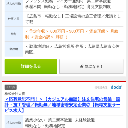
フレックス勤務
マイカー通勤可
第二新卒歓迎
求人の特徴
学歴不問
転勤なし・勤務地限定
育児支援制度
【広島市・転勤なし】工場設備の施工管理／元請とし
仕事内容
て裁...
＜予定年収＞ 600万円～900万円 ＜賃金形態＞ 月給
給与
制 ＜賃金内訳＞ 月額（...
＜勤務地詳細＞ 広島営業所 住所：広島県広島市安佐
勤務地
南区...
詳細を見る
気になる！
正社員
情報提供元
株式会社大喜
＜応募意思不問！＞【カジュアル面談】注文住宅の営業・設
計・施工管理／転勤無／地域密着安定企業◎【転職支援サー
ビス求人】
残業少ない
第二新卒歓迎
未経験歓迎
求人の特徴
転勤なし・勤務地限定