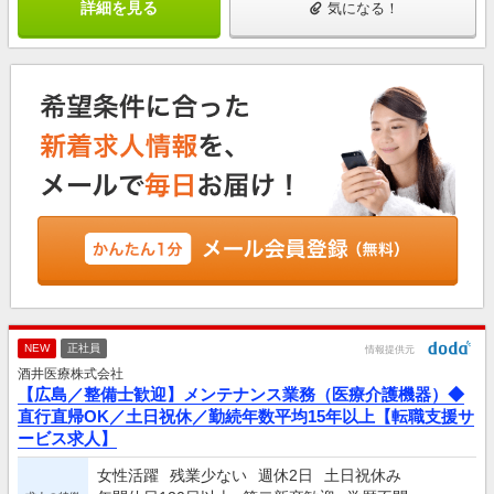
詳細を見る
気になる！
NEW
正社員
情報提供元
酒井医療株式会社
【広島／整備士歓迎】メンテナンス業務（医療介護機器）◆
直行直帰OK／土日祝休／勤続年数平均15年以上【転職支援サ
ービス求人】
女性活躍
残業少ない
週休2日
土日祝休み