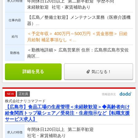
年間休日120日以上
第二新卒歓迎
学歴不問
求人の特徴
未経験歓迎
社宅・家賃補助あり
【広島／整備士歓迎】メンテナンス業務（医療介護機
仕事内容
器）...
＜予定年収＞ 400万円～500万円 ＜賃金形態＞ 日給
給与
月給制 補足事項なし ＜...
＜勤務地詳細＞ 広島営業所 住所：広島県広島市安佐
勤務地
南区...
詳細を見る
気になる！
NEW
正社員
情報提供元
株式会社ナリコマフード
【広島市】食品工場の生産管理＜未経験歓迎＞◆高齢者向け
給食関西トップ級シェア／受発注・生産指示など【転職支援
サービス求人】
年間休日120日以上
第二新卒歓迎
求人の特徴
社宅・家賃補助あり