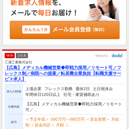
NEW
正社員
情報提供元
三浦工業株式会社
【広島】メディカル機械営業◆即戦力採用／リモート可／フ
レックス制／病院への提案／転居費企業負担【転職支援サー
ビス求人】
上場企業
フレックス勤務
週休2日
土日祝休み
求人の特徴
年間休日120日以上
社宅・家賃補助あり
【広島】メディカル機械営業◆即戦力採用／リモート
仕事内容
可／...
＜予定年収＞ 580万円～880万円 ＜賃金形態＞ 月給
給与
制 ＜賃金内訳＞ 月額（...