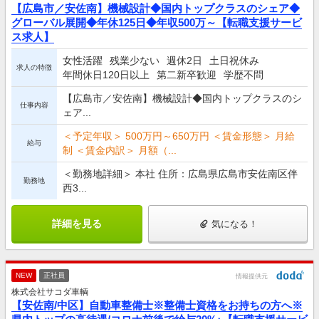
【広島市／安佐南】機械設計◆国内トップクラスのシェア◆
グローバル展開◆年休125日◆年収500万～【転職支援サービ
ス求人】
女性活躍
残業少ない
週休2日
土日祝休み
求人の特徴
年間休日120日以上
第二新卒歓迎
学歴不問
【広島市／安佐南】機械設計◆国内トップクラスのシ
仕事内容
ェア...
＜予定年収＞ 500万円～650万円 ＜賃金形態＞ 月給
給与
制 ＜賃金内訳＞ 月額（...
＜勤務地詳細＞ 本社 住所：広島県広島市安佐南区伴
勤務地
西3...
詳細を見る
気になる！
NEW
正社員
情報提供元
株式会社サコダ車輌
【安佐南/中区】自動車整備士※整備士資格をお持ちの方へ※