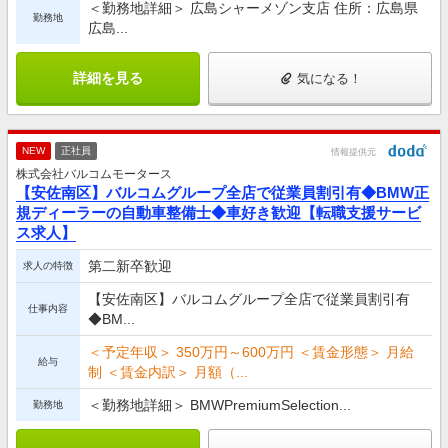
＜勤務地詳細＞ 広島シャーメゾン支店 住所：広島県
勤務地
広島...
詳細を見る
気になる！
NEW
正社員
情報提供元
株式会社バルコムモータース
【安佐南区】バルコムグループ全店で従業員割引有◆BMW正
規ディーラーの自動車整備士◆車好き歓迎【転職支援サービ
ス求人】
第二新卒歓迎
求人の特徴
【安佐南区】バルコムグループ全店で従業員割引有
仕事内容
◆BM...
＜予定年収＞ 350万円～600万円 ＜賃金形態＞ 月給
給与
制 ＜賃金内訳＞ 月額（...
＜勤務地詳細＞ BMWPremiumSelection...
勤務地