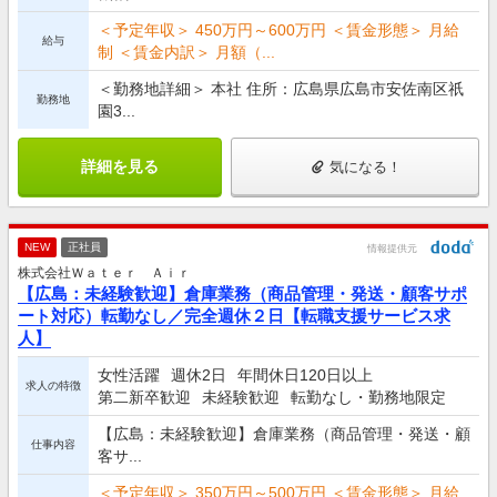
＜予定年収＞ 450万円～600万円 ＜賃金形態＞ 月給
給与
制 ＜賃金内訳＞ 月額（...
＜勤務地詳細＞ 本社 住所：広島県広島市安佐南区祇
勤務地
園3...
詳細を見る
気になる！
NEW
正社員
情報提供元
株式会社Ｗａｔｅｒ Ａｉｒ
【広島：未経験歓迎】倉庫業務（商品管理・発送・顧客サポ
ート対応）転勤なし／完全週休２日【転職支援サービス求
人】
女性活躍
週休2日
年間休日120日以上
求人の特徴
第二新卒歓迎
未経験歓迎
転勤なし・勤務地限定
【広島：未経験歓迎】倉庫業務（商品管理・発送・顧
仕事内容
客サ...
＜予定年収＞ 350万円～500万円 ＜賃金形態＞ 月給