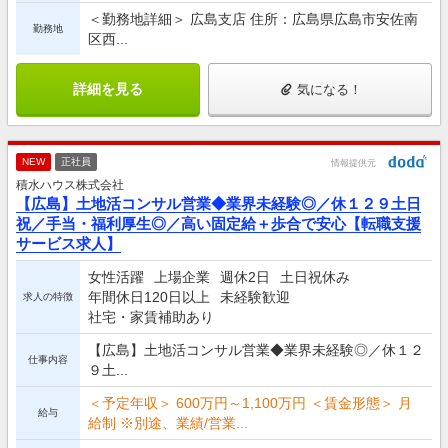
＜勤務地詳細＞ 広島支店 住所：広島県広島市安佐南
勤務地
区西...
詳細を見る
気になる！
NEW
正社員
情報提供元
積水ハウス株式会社
【広島】土地活コンサル営業◆業界未経験◎／休１２９土日
祝／手当・福利厚生◎／高い固定給＋歩合で安心【転職支援
サービス求人】
女性活躍
上場企業
週休2日
土日祝休み
年間休日120日以上
未経験歓迎
求人の特徴
社宅・家賃補助あり
【広島】土地活コンサル営業◆業界未経験◎／休１２
仕事内容
９土...
＜予定年収＞ 600万円～1,100万円 ＜賃金形態＞ 月
給与
給制 ※別途、業績/営業...