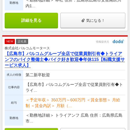
勤務地
内1...
詳細を見る
気になる！
NEW
正社員
情報提供元
株式会社バルコムモータース
【広島市】バルコムグループ全店で従業員割引有◆トライア
ンフのバイク整備士◆バイク好き歓迎◆年休115【転職支援サ
ービス求人】
第二新卒歓迎
求人の特徴
【広島市】バルコムグループ全店で従業員割引有◆ト
仕事内容
ライ...
＜予定年収＞ 350万円～600万円 ＜賃金形態＞ 月給
給与
制 ＜賃金内訳＞ 月額（...
＜勤務地詳細＞ トライアンフ 広島 住所：広島県広島
勤務地
市...