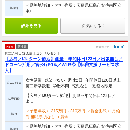
＜勤務地詳細＞ 本社 住所：広島県広島市安佐南区安
勤務地
東1...
詳細を見る
気になる！
NEW
正社員
情報提供元
株式会社日野原富士コンサルタント
【広島／IJUターン歓迎】測量～年間休日123日／出張無し／
ドローン活用／官公庁90％／WLB◎【転職支援サービス求
人】
女性活躍
残業少ない
週休2日
年間休日120日以上
求人の特徴
第二新卒歓迎
学歴不問
転勤なし・勤務地限定
【広島／IJUターン歓迎】測量～年間休日123日／
仕事内容
出...
＜予定年収＞ 315万円～510万円 ＜賃金形態＞ 月給
給与
制 補足事項なし ＜賃金...
＜勤務地詳細＞ 本社 住所：広島県広島市安佐南区安
勤務地