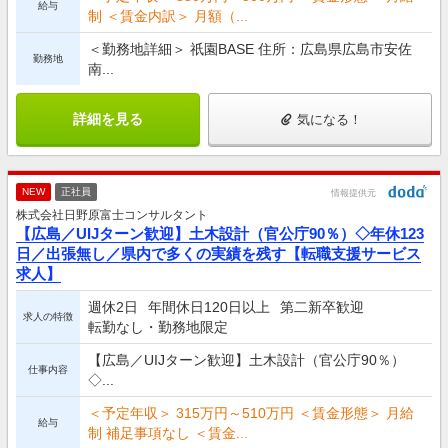
給与
制 ＜賃金内訳＞ 月額（...
＜勤務地詳細＞ 祇園BASE 住所：広島県広島市安佐
勤務地
南...
詳細を見る
気になる！
NEW
正社員
情報提供元
株式会社日野原富士コンサルタント
【広島／UIJターン歓迎】土木設計（官公庁90％）◇年休123
日／出張無し／県内で多くの実績を残す【転職支援サービス
求人】
週休2日
年間休日120日以上
第二新卒歓迎
求人の特徴
転勤なし・勤務地限定
【広島／UIJターン歓迎】土木設計（官公庁90％）
仕事内容
◇...
＜予定年収＞ 315万円～510万円 ＜賃金形態＞ 月給
給与
制 補足事項なし ＜賃金...