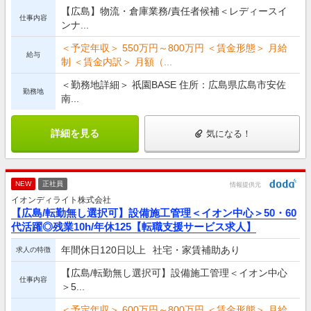
【広島】物流・倉庫業務/責任者候補＜レディースイ
仕事内容
ンナ...
＜予定年収＞ 550万円～800万円 ＜賃金形態＞ 月給
給与
制 ＜賃金内訳＞ 月額（...
＜勤務地詳細＞ 祇園BASE 住所：広島県広島市安佐
勤務地
南...
詳細を見る
気になる！
NEW
正社員
情報提供元
イオンディライト株式会社
【広島/転勤無し選択可】設備施工管理＜イオン中心＞50・60
代活躍◎残業10h/年休125【転職支援サービス求人】
年間休日120日以上
社宅・家賃補助あり
求人の特徴
【広島/転勤無し選択可】設備施工管理＜イオン中心
仕事内容
＞5...
＜予定年収＞ 600万円～800万円 ＜賃金形態＞ 月給