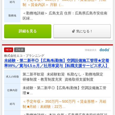
給与
制 ＜賃金内訳＞ 月額（...
＜勤務地詳細＞ 広島支店 住所：広島県広島市安佐南
勤務地
区緑...
詳細を見る
気になる！
NEW
正社員
情報提供元
株式会社エコ・プランニング
未経験・第二新卒◎【広島/転勤無】空調設備施工管理★定着
率99%／賞与4.5ヵ月／社用車貸与【転職支援サービス求人】
第二新卒歓迎
未経験歓迎
転勤なし・勤務地限定
求人の特徴
研修制度・教育制度充実
資格取得支援制度
未経験・第二新卒◎【広島/転勤無】空調設備施工管
仕事内容
理★...
＜予定年収＞ 350万円～500万円 ＜賃金形態＞ 月給
給与
制 ■月給：未経験：22万...
＜勤務地詳細＞ 本社 住所：広島県広島市安佐南区川