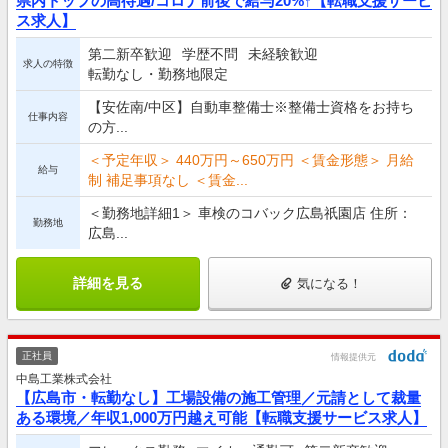
県内トップの高待遇/コロナ前後で給与20%↑【転職支援サービ
ス求人】
第二新卒歓迎
学歴不問
未経験歓迎
求人の特徴
転勤なし・勤務地限定
【安佐南/中区】自動車整備士※整備士資格をお持ち
仕事内容
の方...
＜予定年収＞ 440万円～650万円 ＜賃金形態＞ 月給
給与
制 補足事項なし ＜賃金...
＜勤務地詳細1＞ 車検のコバック広島祇園店 住所：
勤務地
広島...
詳細を見る
気になる！
正社員
情報提供元
中島工業株式会社
【広島市・転勤なし】工場設備の施工管理／元請として裁量
ある環境／年収1,000万円越え可能【転職支援サービス求人】