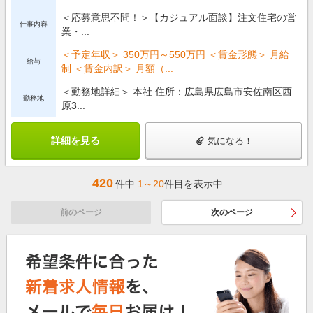
＜応募意思不問！＞【カジュアル面談】注文住宅の営
仕事内容
業・...
＜予定年収＞ 350万円～550万円 ＜賃金形態＞ 月給
給与
制 ＜賃金内訳＞ 月額（...
＜勤務地詳細＞ 本社 住所：広島県広島市安佐南区西
勤務地
原3...
詳細を見る
気になる！
420
件中
1～20
件目を表示中
前のページ
次のページ