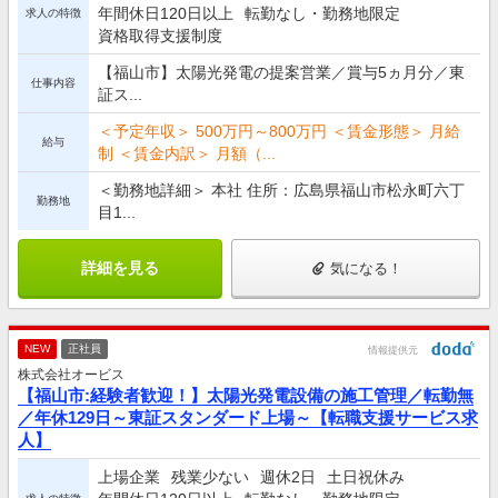
年間休日120日以上
転勤なし・勤務地限定
求人の特徴
資格取得支援制度
【福山市】太陽光発電の提案営業／賞与5ヵ月分／東
仕事内容
証ス...
＜予定年収＞ 500万円～800万円 ＜賃金形態＞ 月給
給与
制 ＜賃金内訳＞ 月額（...
＜勤務地詳細＞ 本社 住所：広島県福山市松永町六丁
勤務地
目1...
詳細を見る
気になる！
NEW
正社員
情報提供元
株式会社オービス
【福山市:経験者歓迎！】太陽光発電設備の施工管理／転勤無
／年休129日～東証スタンダード上場～【転職支援サービス求
人】
上場企業
残業少ない
週休2日
土日祝休み