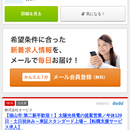
詳細を見る
気になる！
NEW
正社員
情報提供元
株式会社オービス
【福山市:第二新卒歓迎！】太陽光発電の提案営業／年休129
日・土日祝休み～東証スタンダード上場～【転職支援サービ
ス求人】