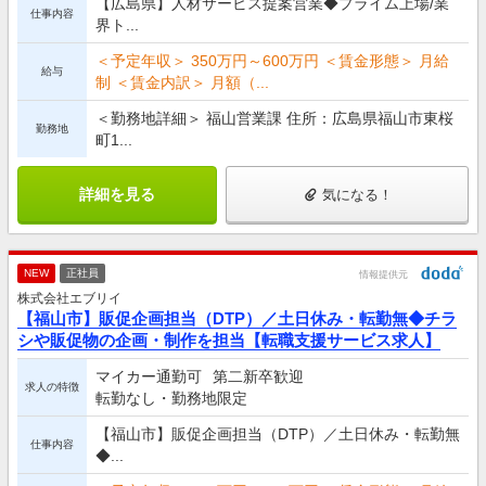
【広島県】人材サービス提案営業◆プライム上場/業
仕事内容
界ト...
＜予定年収＞ 350万円～600万円 ＜賃金形態＞ 月給
給与
制 ＜賃金内訳＞ 月額（...
＜勤務地詳細＞ 福山営業課 住所：広島県福山市東桜
勤務地
町1...
詳細を見る
気になる！
NEW
正社員
情報提供元
株式会社エブリイ
【福山市】販促企画担当（DTP）／土日休み・転勤無◆チラ
シや販促物の企画・制作を担当【転職支援サービス求人】
マイカー通勤可
第二新卒歓迎
求人の特徴
転勤なし・勤務地限定
【福山市】販促企画担当（DTP）／土日休み・転勤無
仕事内容
◆...