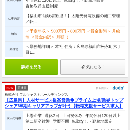
年間休日120日以上
転勤なし・勤務地限定
求人の特徴
資格取得支援制度
【福山市:経験者歓迎！】太陽光発電設備の施工管理
仕事内容
／転...
＜予定年収＞ 500万円～800万円 ＜賃金形態＞ 月給
給与
制 ＜賃金内訳＞ 月額（...
＜勤務地詳細＞ 本社 住所：広島県福山市松永町六丁
勤務地
目1...
詳細を見る
気になる！
NEW
正社員
情報提供元
株式会社 フルキャストホールディングス
【広島県】人材サービス提案営業◆プライム上場/業界トップ
シェア/早期キャリアアップが叶う【転職支援サービス求人】
上場企業
週休2日
土日祝休み
年間休日120日以上
求人の特徴
第二新卒歓迎
学歴不問
転勤なし・勤務地限定