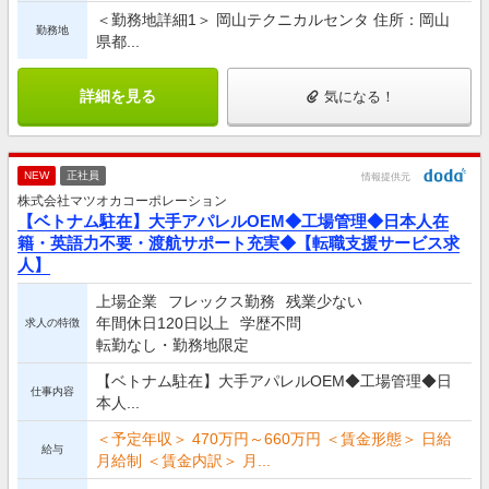
＜勤務地詳細1＞ 岡山テクニカルセンタ 住所：岡山
勤務地
県都...
詳細を見る
気になる！
NEW
正社員
情報提供元
株式会社マツオカコーポレーション
【ベトナム駐在】大手アパレルOEM◆工場管理◆日本人在
籍・英語力不要・渡航サポート充実◆【転職支援サービス求
人】
上場企業
フレックス勤務
残業少ない
年間休日120日以上
学歴不問
求人の特徴
転勤なし・勤務地限定
【ベトナム駐在】大手アパレルOEM◆工場管理◆日
仕事内容
本人...
＜予定年収＞ 470万円～660万円 ＜賃金形態＞ 日給
給与
月給制 ＜賃金内訳＞ 月...