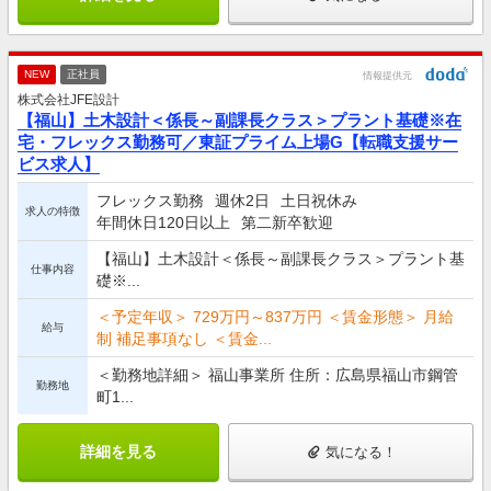
NEW
正社員
情報提供元
株式会社JFE設計
【福山】土木設計＜係長～副課長クラス＞プラント基礎※在
宅・フレックス勤務可／東証プライム上場G【転職支援サー
ビス求人】
フレックス勤務
週休2日
土日祝休み
求人の特徴
年間休日120日以上
第二新卒歓迎
【福山】土木設計＜係長～副課長クラス＞プラント基
仕事内容
礎※...
＜予定年収＞ 729万円～837万円 ＜賃金形態＞ 月給
給与
制 補足事項なし ＜賃金...
＜勤務地詳細＞ 福山事業所 住所：広島県福山市鋼管
勤務地
町1...
詳細を見る
気になる！