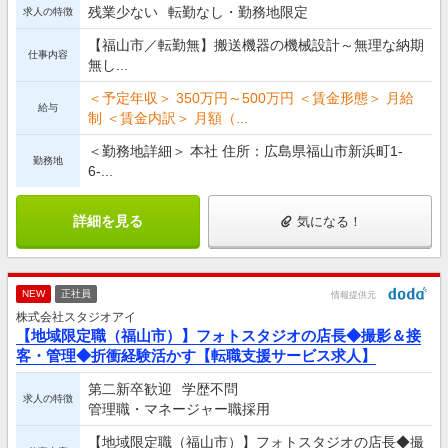
残業少ない
転勤なし・勤務地限定
求人の特徴
【福山市／転勤無】搬送機器の機械設計～無理な納期
仕事内容
無し...
＜予定年収＞ 350万円～500万円 ＜賃金形態＞ 月給
給与
制 ＜賃金内訳＞ 月額（...
＜勤務地詳細＞ 本社 住所：広島県福山市新浜町1-
勤務地
6-...
詳細を見る
気になる！
NEW
正社員
情報提供元
株式会社スタジオアイ
【地域限定職（福山市）】フォトスタジオの店長◆撮影＆接
客・管理◆折衝経験活かす【転職支援サービス求人】
第二新卒歓迎
学歴不問
求人の特徴
管理職・マネージャー職採用
【地域限定職（福山市）】フォトスタジオの店長◆撮