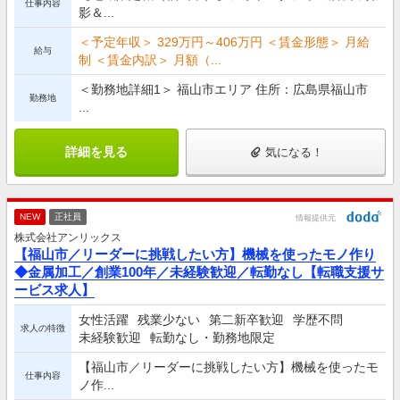
仕事内容
影＆...
＜予定年収＞ 329万円～406万円 ＜賃金形態＞ 月給
給与
制 ＜賃金内訳＞ 月額（...
＜勤務地詳細1＞ 福山市エリア 住所：広島県福山市
勤務地
...
詳細を見る
気になる！
NEW
正社員
情報提供元
株式会社アンリックス
【福山市／リーダーに挑戦したい方】機械を使ったモノ作り
◆金属加工／創業100年／未経験歓迎／転勤なし【転職支援サ
ービス求人】
女性活躍
残業少ない
第二新卒歓迎
学歴不問
求人の特徴
未経験歓迎
転勤なし・勤務地限定
【福山市／リーダーに挑戦したい方】機械を使ったモ
仕事内容
ノ作...