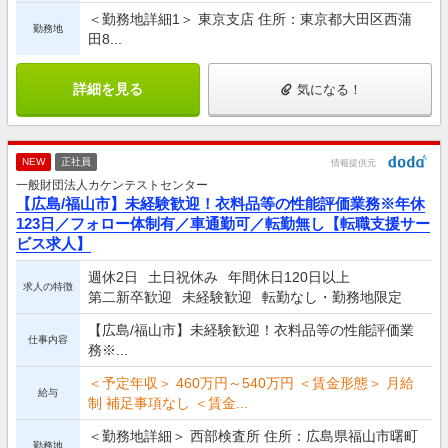
＜勤務地詳細1＞ 東京支店 住所：東京都大田区西蒲
勤務地
田8...
詳細を見る
気になる！
NEW
正社員
情報提供元
一般財団法人カケンテストセンター
【広島/福山市】未経験歓迎！衣料品等の性能評価業務※年休
123日／フォロー体制有／車通勤可／転勤無し【転職支援サー
ビス求人】
週休2日
土日祝休み
年間休日120日以上
求人の特徴
第二新卒歓迎
未経験歓迎
転勤なし・勤務地限定
【広島/福山市】未経験歓迎！衣料品等の性能評価業
仕事内容
務※...
＜予定年収＞ 460万円～540万円 ＜賃金形態＞ 月給
給与
制 補足事項なし ＜賃金...
＜勤務地詳細＞ 西部検査所 住所：広島県福山市曙町
勤務地