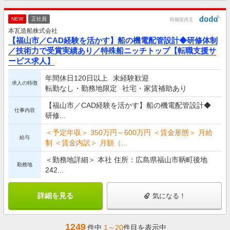
NEW
正社員
情報提供元
本瓦造船株式会社
【福山市／CAD経験を活かす】船の機電配管設計◆研修体制
／技術力で受賞実績あり／特殊船ニッチトップ【転職支援サ
ービス求人】
年間休日120日以上
未経験歓迎
求人の特徴
転勤なし・勤務地限定
社宅・家賃補助あり
【福山市／CAD経験を活かす】船の機電配管設計◆
仕事内容
研修...
＜予定年収＞ 350万円～600万円 ＜賃金形態＞ 月給
給与
制 ＜賃金内訳＞ 月額（...
＜勤務地詳細＞ 本社 住所：広島県福山市鞆町後地
勤務地
242...
詳細を見る
気になる！
1249
件中
1～20
件目を表示中