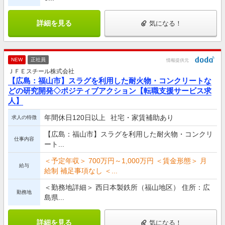
詳細を見る
気になる！
NEW
正社員
情報提供元
ＪＦＥスチール株式会社
【広島：福山市】スラグを利用した耐火物・コンクリートな
どの研究開発◇ポジティブアクション【転職支援サービス求
人】
年間休日120日以上
社宅・家賃補助あり
求人の特徴
【広島：福山市】スラグを利用した耐火物・コンクリ
仕事内容
ート...
＜予定年収＞ 700万円～1,000万円 ＜賃金形態＞ 月
給与
給制 補足事項なし ＜...
＜勤務地詳細＞ 西日本製鉄所（福山地区） 住所：広
勤務地
島県...
詳細を見る
気になる！