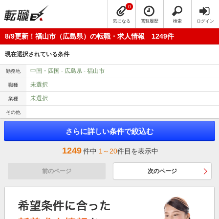
0
気になる
閲覧履歴
検索
ログイン
8/9更新！福山市（広島県）の転職・求人情報 1249件
現在選択されている条件
中国・四国 - 広島県 - 福山市
勤務地
未選択
職種
未選択
業種
その他
さらに詳しい条件で絞込む
1249
件中
1～20
件目を表示中
前のページ
次のページ