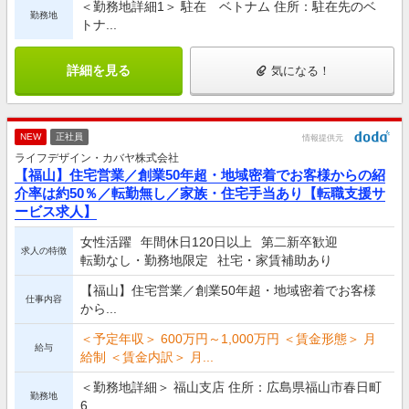
＜勤務地詳細1＞ 駐在 ベトナム 住所：駐在先のベ
勤務地
トナ...
詳細を見る
気になる！
NEW
正社員
情報提供元
ライフデザイン・カバヤ株式会社
【福山】住宅営業／創業50年超・地域密着でお客様からの紹
介率は約50％／転勤無し／家族・住宅手当あり【転職支援サ
ービス求人】
女性活躍
年間休日120日以上
第二新卒歓迎
求人の特徴
転勤なし・勤務地限定
社宅・家賃補助あり
【福山】住宅営業／創業50年超・地域密着でお客様
仕事内容
から...
＜予定年収＞ 600万円～1,000万円 ＜賃金形態＞ 月
給与
給制 ＜賃金内訳＞ 月...
＜勤務地詳細＞ 福山支店 住所：広島県福山市春日町
勤務地
6...