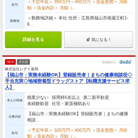
＜予定年収＞ 350万円～450万円 ＜賃金形態＞ 月給
給与
制 ＜賃金内訳＞ 月額（...
＜勤務地詳細＞ 本社 住所：広島県福山市南蔵王町1-
勤務地
6...
詳細を見る
気になる！
NEW
正社員
情報提供元
株式会社レデイ薬局
【福山市：実務未経験OK】登録販売者｜まちの健康相談役◇
手当充実◇地域密着型ドラッグストア【転職支援サービス求
人】
残業少ない
採用枠5名以上
第二新卒歓迎
求人の特徴
未経験歓迎
社宅・家賃補助あり
【福山市：実務未経験OK】登録販売者｜まちの健康
仕事内容
相談...
＜予定年収＞ 320万円～400万円 ＜賃金形態＞ 月給
給与
制 ＜賃金内訳＞ 月額（...