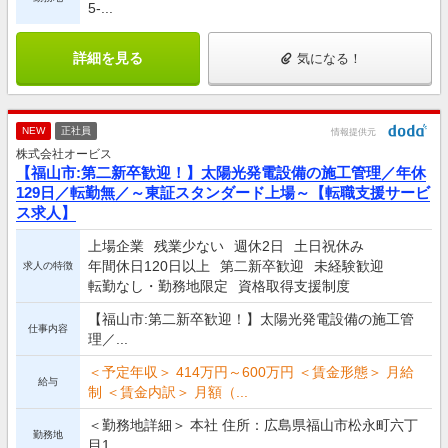
5-...
詳細を見る
気になる！
NEW
正社員
情報提供元
株式会社オービス
【福山市:第二新卒歓迎！】太陽光発電設備の施工管理／年休
129日／転勤無／～東証スタンダード上場～【転職支援サービ
ス求人】
上場企業
残業少ない
週休2日
土日祝休み
年間休日120日以上
第二新卒歓迎
未経験歓迎
求人の特徴
転勤なし・勤務地限定
資格取得支援制度
【福山市:第二新卒歓迎！】太陽光発電設備の施工管
仕事内容
理／...
＜予定年収＞ 414万円～600万円 ＜賃金形態＞ 月給
給与
制 ＜賃金内訳＞ 月額（...
＜勤務地詳細＞ 本社 住所：広島県福山市松永町六丁
勤務地
目1...