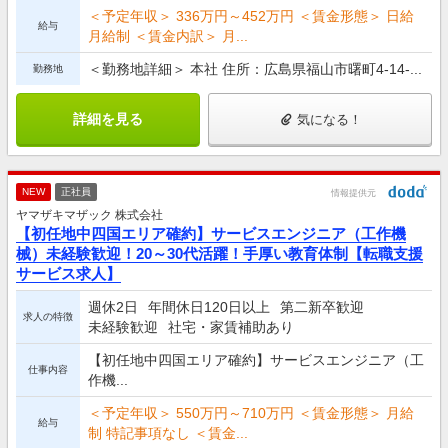
＜予定年収＞ 336万円～452万円 ＜賃金形態＞ 日給
給与
月給制 ＜賃金内訳＞ 月...
＜勤務地詳細＞ 本社 住所：広島県福山市曙町4-14-...
勤務地
詳細を見る
気になる！
NEW
正社員
情報提供元
ヤマザキマザック 株式会社
【初任地中四国エリア確約】サービスエンジニア（工作機
械）未経験歓迎！20～30代活躍！手厚い教育体制【転職支援
サービス求人】
週休2日
年間休日120日以上
第二新卒歓迎
求人の特徴
未経験歓迎
社宅・家賃補助あり
【初任地中四国エリア確約】サービスエンジニア（工
仕事内容
作機...
＜予定年収＞ 550万円～710万円 ＜賃金形態＞ 月給
給与
制 特記事項なし ＜賃金...