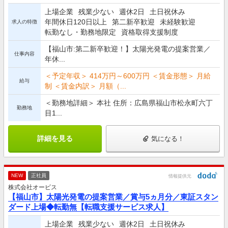
上場企業
残業少ない
週休2日
土日祝休み
年間休日120日以上
第二新卒歓迎
未経験歓迎
求人の特徴
転勤なし・勤務地限定
資格取得支援制度
【福山市:第二新卒歓迎！】太陽光発電の提案営業／
仕事内容
年休...
＜予定年収＞ 414万円～600万円 ＜賃金形態＞ 月給
給与
制 ＜賃金内訳＞ 月額（...
＜勤務地詳細＞ 本社 住所：広島県福山市松永町六丁
勤務地
目1...
詳細を見る
気になる！
NEW
正社員
情報提供元
株式会社オービス
【福山市】太陽光発電の提案営業／賞与5ヵ月分／東証スタン
ダード上場◆転勤無【転職支援サービス求人】
上場企業
残業少ない
週休2日
土日祝休み