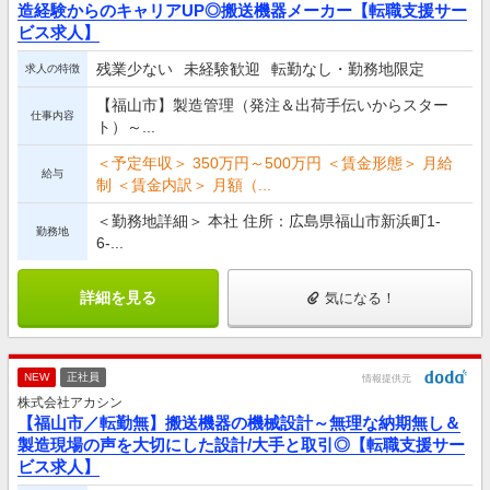
造経験からのキャリアUP◎搬送機器メーカー【転職支援サー
ビス求人】
残業少ない
未経験歓迎
転勤なし・勤務地限定
求人の特徴
【福山市】製造管理（発注＆出荷手伝いからスター
仕事内容
ト）～...
＜予定年収＞ 350万円～500万円 ＜賃金形態＞ 月給
給与
制 ＜賃金内訳＞ 月額（...
＜勤務地詳細＞ 本社 住所：広島県福山市新浜町1-
勤務地
6-...
詳細を見る
気になる！
NEW
正社員
情報提供元
株式会社アカシン
【福山市／転勤無】搬送機器の機械設計～無理な納期無し＆
製造現場の声を大切にした設計/大手と取引◎【転職支援サー
ビス求人】