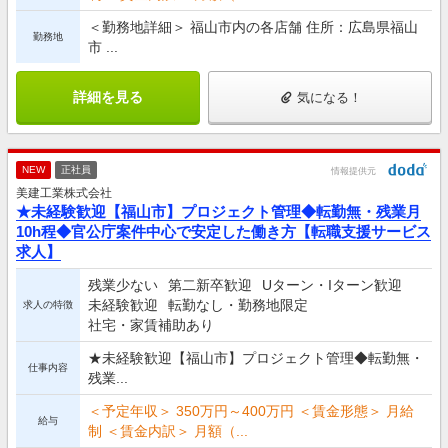
＜勤務地詳細＞ 福山市内の各店舗 住所：広島県福山
勤務地
市 ...
詳細を見る
気になる！
NEW
正社員
情報提供元
美建工業株式会社
★未経験歓迎【福山市】プロジェクト管理◆転勤無・残業月
10h程◆官公庁案件中心で安定した働き方【転職支援サービス
求人】
残業少ない
第二新卒歓迎
Uターン・Iターン歓迎
未経験歓迎
転勤なし・勤務地限定
求人の特徴
社宅・家賃補助あり
★未経験歓迎【福山市】プロジェクト管理◆転勤無・
仕事内容
残業...
＜予定年収＞ 350万円～400万円 ＜賃金形態＞ 月給
給与
制 ＜賃金内訳＞ 月額（...