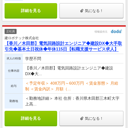
詳細を見る
気になる！
正社員
情報提供元
建ロボテック株式会社
【香川／木田郡】電気回路設計エンジニア◆建設DX◆大手取
引先◆基本土日祝休◆年休115日【転職支援サービス求人】
学歴不問
求人の特徴
【香川／木田郡】電気回路設計エンジニア◆建設
仕事内容
DX◆大...
＜予定年収＞ 408万円～600万円 ＜賃金形態＞ 月給
給与
制 ＜賃金内訳＞ 月額（...
＜勤務地詳細＞ 本社 住所：香川県木田郡三木町大字
勤務地
上高...
詳細を見る
気になる！