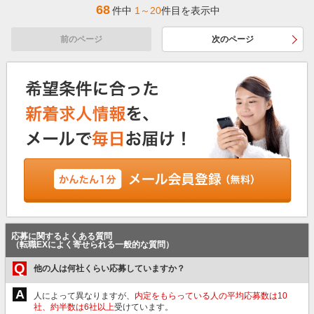
68
件中
1～20
件目を表示中
前のページ
次のページ
応募に関するよくある質問
（転職EXによく寄せられる一般的な質問）
Q
他の人は何社くらい応募していますか？
A
人によって異なりますが、
内定をもらっている人の平均応募数は10
社、約半数は6社以上
受けています。