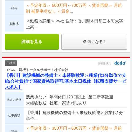
＜予定年収＞ 500万円～700万円 ＜賃金形態＞ 月給
給与
制 補足事項なし ＜賃金...
＜勤務地詳細＞ 本社 住所：香川県木田郡三木町大字
勤務地
上高...
詳細を見る
気になる！
正社員
情報提供元
コベルコ建機トータルサポート株式会社
【香川】建設機械の整備士＜未経験歓迎＞残業代1分単位で支
給/会社負担で国家資格取得可/基本土日祝休【転職支援サービ
ス求人】
残業少ない
年間休日120日以上
第二新卒歓迎
求人の特徴
未経験歓迎
社宅・家賃補助あり
【香川】建設機械の整備士＜未経験歓迎＞残業代1分
仕事内容
単位...
＜予定年収＞ 350万円～600万円 ＜賃金形態＞ 月給
給与