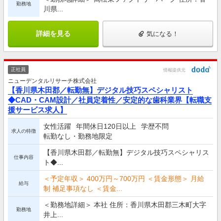
勤務地
川県...
詳細を見る
気になる！
正社員
情報提供元
ニューデンタルリサーチ株式会社
【香川県木田郡／転勤無】デジタル技巧スペシャリスト
◆CAD・CAM設計／社員定着性／安定的な歯科業界【転職支
援サービス求人】
女性活躍
年間休日120日以上
学歴不問
求人の特徴
転勤なし・勤務地限定
【香川県木田郡／転勤無】デジタル技巧スペシャリス
仕事内容
ト◆...
＜予定年収＞ 400万円～700万円 ＜賃金形態＞ 月給
給与
制 補足事項なし ＜賃金...
＜勤務地詳細＞ 本社 住所：香川県木田郡三木町大字
勤務地
井上...