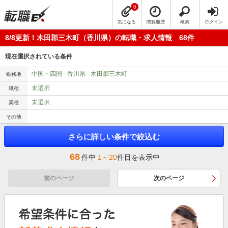
0
気になる
閲覧履歴
検索
ログイン
8/8更新！木田郡三木町（香川県）の転職・求人情報 68件
現在選択されている条件
中国・四国 - 香川県 - 木田郡三木町
勤務地
未選択
職種
未選択
業種
その他
さらに詳しい条件で絞込む
68
件中
1～20
件目を表示中
前のページ
次のページ