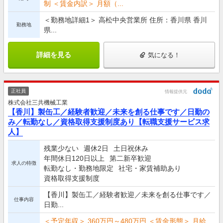
制 ＜賃金内訳＞ 月額（...
＜勤務地詳細1＞ 高松中央営業所 住所：香川県 香川
勤務地
県...
詳細を見る
気になる！
正社員
情報提供元
株式会社三共機械工業
【香川】製缶工／経験者歓迎／未来を創る仕事です／日勤の
み／転勤なし／資格取得支援制度あり【転職支援サービス求
人】
残業少ない
週休2日
土日祝休み
年間休日120日以上
第二新卒歓迎
求人の特徴
転勤なし・勤務地限定
社宅・家賃補助あり
資格取得支援制度
【香川】製缶工／経験者歓迎／未来を創る仕事です／
仕事内容
日勤...
＜予定年収＞ 360万円～480万円 ＜賃金形態＞ 月給