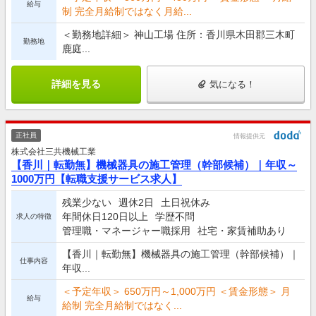
給与
制 完全月給制ではなく月給...
＜勤務地詳細＞ 神山工場 住所：香川県木田郡三木町
勤務地
鹿庭...
詳細を見る
気になる！
正社員
情報提供元
株式会社三共機械工業
【香川｜転勤無】機械器具の施工管理（幹部候補）｜年収～
1000万円【転職支援サービス求人】
残業少ない
週休2日
土日祝休み
年間休日120日以上
学歴不問
求人の特徴
管理職・マネージャー職採用
社宅・家賃補助あり
【香川｜転勤無】機械器具の施工管理（幹部候補）｜
仕事内容
年収...
＜予定年収＞ 650万円～1,000万円 ＜賃金形態＞ 月
給与
給制 完全月給制ではなく...