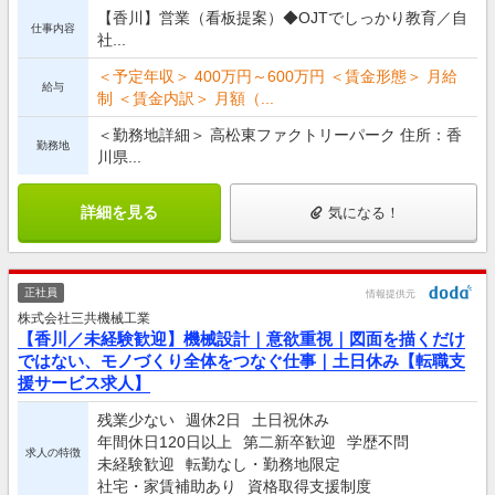
【香川】営業（看板提案）◆OJTでしっかり教育／自
仕事内容
社...
＜予定年収＞ 400万円～600万円 ＜賃金形態＞ 月給
給与
制 ＜賃金内訳＞ 月額（...
＜勤務地詳細＞ 高松東ファクトリーパーク 住所：香
勤務地
川県...
詳細を見る
気になる！
正社員
情報提供元
株式会社三共機械工業
【香川／未経験歓迎】機械設計｜意欲重視｜図面を描くだけ
ではない、モノづくり全体をつなぐ仕事｜土日休み【転職支
援サービス求人】
残業少ない
週休2日
土日祝休み
年間休日120日以上
第二新卒歓迎
学歴不問
求人の特徴
未経験歓迎
転勤なし・勤務地限定
社宅・家賃補助あり
資格取得支援制度