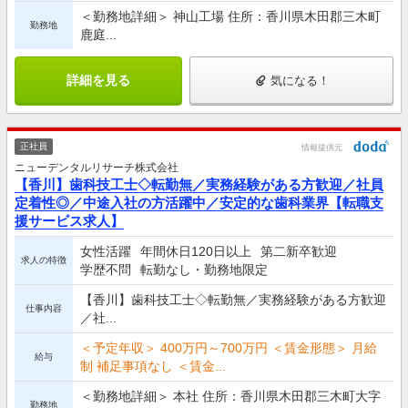
＜勤務地詳細＞ 神山工場 住所：香川県木田郡三木町
勤務地
鹿庭...
詳細を見る
気になる！
正社員
情報提供元
ニューデンタルリサーチ株式会社
【香川】歯科技工士◇転勤無／実務経験がある方歓迎／社員
定着性◎／中途入社の方活躍中／安定的な歯科業界【転職支
援サービス求人】
女性活躍
年間休日120日以上
第二新卒歓迎
求人の特徴
学歴不問
転勤なし・勤務地限定
【香川】歯科技工士◇転勤無／実務経験がある方歓迎
仕事内容
／社...
＜予定年収＞ 400万円～700万円 ＜賃金形態＞ 月給
給与
制 補足事項なし ＜賃金...
＜勤務地詳細＞ 本社 住所：香川県木田郡三木町大字
勤務地