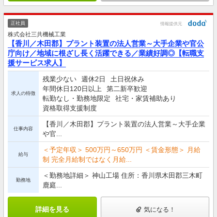
正社員
情報提供元
株式会社三共機械工業
【香川／木田郡】プラント装置の法人営業～大手企業や官公
庁向け／地域に根ざし長く活躍できる／業績好調◎【転職支
援サービス求人】
残業少ない
週休2日
土日祝休み
年間休日120日以上
第二新卒歓迎
求人の特徴
転勤なし・勤務地限定
社宅・家賃補助あり
資格取得支援制度
【香川／木田郡】プラント装置の法人営業～大手企業
仕事内容
や官...
＜予定年収＞ 500万円～650万円 ＜賃金形態＞ 月給
給与
制 完全月給制ではなく月給...
＜勤務地詳細＞ 神山工場 住所：香川県木田郡三木町
勤務地
鹿庭...
詳細を見る
気になる！