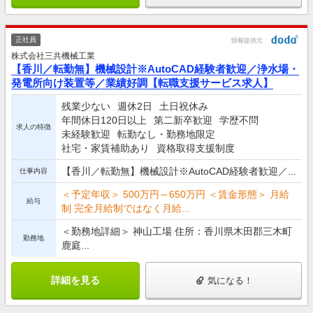
正社員
情報提供元
株式会社三共機械工業
【香川／転勤無】機械設計※AutoCAD経験者歓迎／浄水場・
発電所向け装置等／業績好調【転職支援サービス求人】
残業少ない
週休2日
土日祝休み
年間休日120日以上
第二新卒歓迎
学歴不問
求人の特徴
未経験歓迎
転勤なし・勤務地限定
社宅・家賃補助あり
資格取得支援制度
【香川／転勤無】機械設計※AutoCAD経験者歓迎／...
仕事内容
＜予定年収＞ 500万円～650万円 ＜賃金形態＞ 月給
給与
制 完全月給制ではなく月給...
＜勤務地詳細＞ 神山工場 住所：香川県木田郡三木町
勤務地
鹿庭...
詳細を見る
気になる！