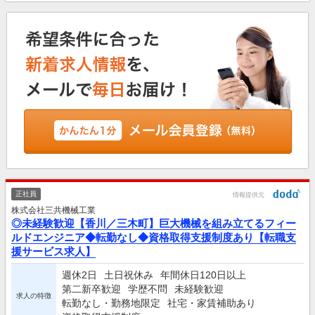
正社員
情報提供元
株式会社三共機械工業
◎未経験歓迎【香川／三木町】巨大機械を組み立てるフィー
ルドエンジニア◆転勤なし◆資格取得支援制度あり【転職支
援サービス求人】
週休2日
土日祝休み
年間休日120日以上
第二新卒歓迎
学歴不問
未経験歓迎
求人の特徴
転勤なし・勤務地限定
社宅・家賃補助あり