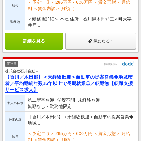
＜予定年収＞ 285万円～600万円 ＜賃金形態＞ 月給
給与
制 ＜賃金内訳＞ 月額（...
＜勤務地詳細＞ 本社 住所：香川県木田郡三木町大字
勤務地
井戸...
詳細を見る
気になる！
正社員
情報提供元
株式会社石井自動車
【香川／木田郡】＜未経験歓迎＞自動車の提案営業◆地域密
着／平均勤続年数15年以上で長期就業◎／転勤無【転職支援
サービス求人】
第二新卒歓迎
学歴不問
未経験歓迎
求人の特徴
転勤なし・勤務地限定
【香川／木田郡】＜未経験歓迎＞自動車の提案営業◆
仕事内容
地域...
＜予定年収＞ 285万円～600万円 ＜賃金形態＞ 月給
給与
制 ＜賃金内訳＞ 月額（...