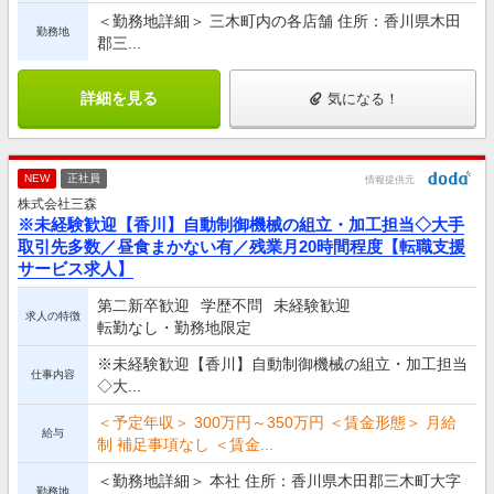
＜勤務地詳細＞ 三木町内の各店舗 住所：香川県木田
勤務地
郡三...
詳細を見る
気になる！
NEW
正社員
情報提供元
株式会社三森
※未経験歓迎【香川】自動制御機械の組立・加工担当◇大手
取引先多数／昼食まかない有／残業月20時間程度【転職支援
サービス求人】
第二新卒歓迎
学歴不問
未経験歓迎
求人の特徴
転勤なし・勤務地限定
※未経験歓迎【香川】自動制御機械の組立・加工担当
仕事内容
◇大...
＜予定年収＞ 300万円～350万円 ＜賃金形態＞ 月給
給与
制 補足事項なし ＜賃金...
＜勤務地詳細＞ 本社 住所：香川県木田郡三木町大字
勤務地