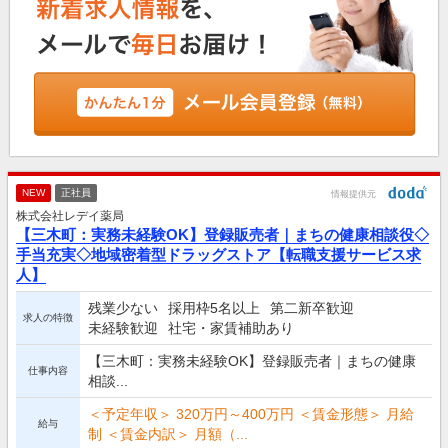
NEW
正社員
情報提供元
株式会社レデイ薬局
【三木町：実務未経験OK】登録販売者｜まちの健康相談役◇
手当充実◇地域密着型ドラッグストア【転職支援サービス求
人】
残業少ない
採用枠5名以上
第二新卒歓迎
求人の特徴
未経験歓迎
社宅・家賃補助あり
【三木町：実務未経験OK】登録販売者｜まちの健康
仕事内容
相談...
＜予定年収＞ 320万円～400万円 ＜賃金形態＞ 月給
給与
制 ＜賃金内訳＞ 月額（...