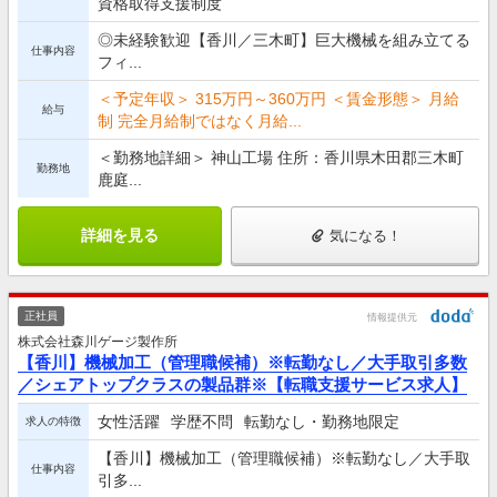
資格取得支援制度
◎未経験歓迎【香川／三木町】巨大機械を組み立てる
仕事内容
フィ...
＜予定年収＞ 315万円～360万円 ＜賃金形態＞ 月給
給与
制 完全月給制ではなく月給...
＜勤務地詳細＞ 神山工場 住所：香川県木田郡三木町
勤務地
鹿庭...
詳細を見る
気になる！
正社員
情報提供元
株式会社森川ゲージ製作所
【香川】機械加工（管理職候補）※転勤なし／大手取引多数
／シェアトップクラスの製品群※【転職支援サービス求人】
女性活躍
学歴不問
転勤なし・勤務地限定
求人の特徴
【香川】機械加工（管理職候補）※転勤なし／大手取
仕事内容
引多...