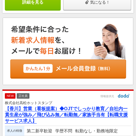
詳細を見る
気になる！
NEW
正社員
情報提供元
株式会社高松ホットスタンプ
【香川】営業（看板提案）◆OJTでしっかり教育／自社内一
貫生産が強み／飛び込み無／転勤無／家族手当有【転職支援
サービス求人】
第二新卒歓迎
学歴不問
転勤なし・勤務地限定
求人の特徴