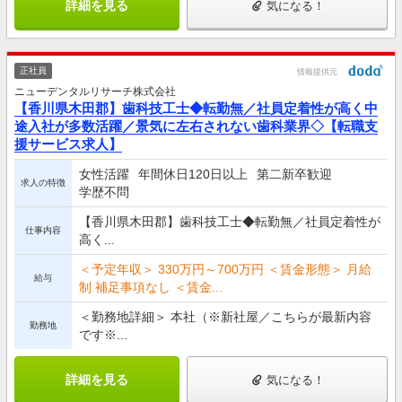
詳細を見る
気になる！
正社員
情報提供元
ニューデンタルリサーチ株式会社
【香川県木田郡】歯科技工士◆転勤無／社員定着性が高く中
途入社が多数活躍／景気に左右されない歯科業界◇【転職支
援サービス求人】
女性活躍
年間休日120日以上
第二新卒歓迎
求人の特徴
学歴不問
【香川県木田郡】歯科技工士◆転勤無／社員定着性が
仕事内容
高く...
＜予定年収＞ 330万円～700万円 ＜賃金形態＞ 月給
給与
制 補足事項なし ＜賃金...
＜勤務地詳細＞ 本社（※新社屋／こちらが最新内容
勤務地
です※...
詳細を見る
気になる！