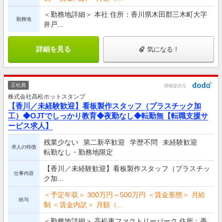
＜勤務地詳細＞ 本社 住所：香川県木田郡三木町大字
勤務地
井戸...
詳細を見る
気になる！
正社員
情報提供元
株式会社高松ホットスタンプ
【香川／未経験歓迎】看板製作スタッフ（プラスチック加
工）◆OJTでしっかり教育◆夜勤なし◆転勤無【転職支援サ
ービス求人】
残業少ない
第二新卒歓迎
学歴不問
未経験歓迎
求人の特徴
転勤なし・勤務地限定
【香川／未経験歓迎】看板製作スタッフ（プラスチッ
仕事内容
ク加...
＜予定年収＞ 300万円～500万円 ＜賃金形態＞ 月給
給与
制 ＜賃金内訳＞ 月額（...
＜勤務地詳細＞ 高松東ファクトリーパーク 住所：香