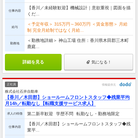
【香川／未経験歓迎】機械設計｜意欲重視｜図面を描
仕事内容
くだ...
＜予定年収＞ 315万円～360万円 ＜賃金形態＞ 月給
給与
制 完全月給制ではなく月給...
＜勤務地詳細＞ 神山工場 住所：香川県木田郡三木町
勤務地
鹿庭...
詳細を見る
気になる！
正社員
情報提供元
株式会社石井自動車
【香川／木田郡】ショールームフロントスタッフ◆残業平均
月14h／転勤なし【転職支援サービス求人】
第二新卒歓迎
学歴不問
転勤なし・勤務地限定
求人の特徴
【香川／木田郡】ショールームフロントスタッフ◆残
仕事内容
業平...