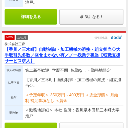
池戸...
詳細を見る
気になる！
NEW
正社員
情報提供元
株式会社三森
【香川／三木町】自動制御・加工機械の溶接・組立担当◇大
手取引先多数／昼食まかない有／ノー残業デ担当【転職支援
サービス求人】
第二新卒歓迎
学歴不問
転勤なし・勤務地限定
求人の特徴
【香川／三木町】自動制御・加工機械の溶接・組立担
仕事内容
当◇...
＜予定年収＞ 350万円～400万円 ＜賃金形態＞ 月給
給与
制 補足事項なし ＜賃金...
＜勤務地詳細＞ 本社 住所：香川県木田郡三木町大字
勤務地
池戸...