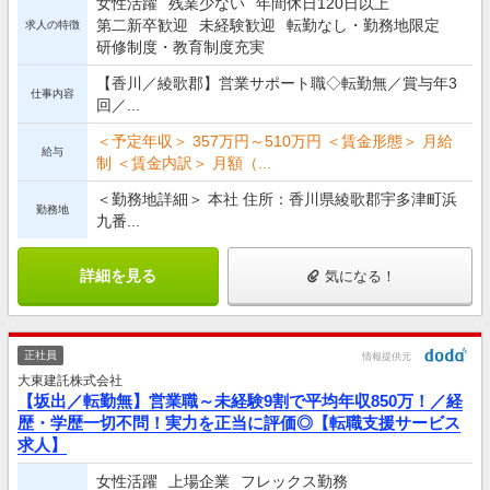
女性活躍
残業少ない
年間休日120日以上
第二新卒歓迎
未経験歓迎
転勤なし・勤務地限定
求人の特徴
研修制度・教育制度充実
【香川／綾歌郡】営業サポート職◇転勤無／賞与年3
仕事内容
回／...
＜予定年収＞ 357万円～510万円 ＜賃金形態＞ 月給
給与
制 ＜賃金内訳＞ 月額（...
＜勤務地詳細＞ 本社 住所：香川県綾歌郡宇多津町浜
勤務地
九番...
詳細を見る
気になる！
正社員
情報提供元
大東建託株式会社
【坂出／転勤無】営業職～未経験9割で平均年収850万！／経
歴・学歴一切不問！実力を正当に評価◎【転職支援サービス
求人】
女性活躍
上場企業
フレックス勤務