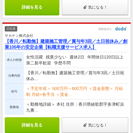
詳細を見る
気になる！
正社員
情報提供元
サカケン株式会社
【香川／転勤無】建築施工管理／賞与年3回／土日祝休み／創
業105年の安定企業【転職支援サービス求人】
女性活躍
残業少ない
週休2日
年間休日120日以上
求人の特徴
第二新卒歓迎
学歴不問
【香川／転勤無】建築施工管理／賞与年3回／土日祝
仕事内容
休み...
＜予定年収＞ 500万円～800万円 ＜賃金形態＞ 月給
給与
制 月給+各手当 ＜賃金...
＜勤務地詳細＞ 本社 住所：香川県綾歌郡宇多津町浜
勤務地
九番...
詳細を見る
気になる！