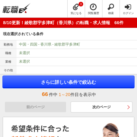
0
気になる
閲覧履歴
検索
ログイン
8/10更新！綾歌郡宇多津町（香川県）の転職・求人情報 66件
現在選択されている条件
中国・四国 - 香川県 - 綾歌郡宇多津町
勤務地
未選択
職種
未選択
業種
その他
さらに詳しい条件で絞込む
66
件中
1～20
件目を表示中
前のページ
次のページ