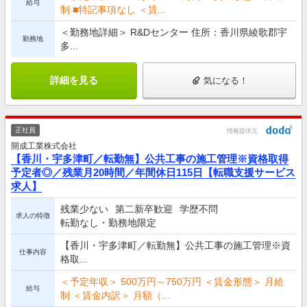
給与
制 ■特記事項なし ＜賃...
＜勤務地詳細＞ R&Dセンター 住所：香川県綾歌郡宇
勤務地
多...
詳細を見る
気になる！
正社員
情報提供元
開成工業株式会社
【香川・宇多津町／転勤無】公共工事の施工管理※資格取得
予定者◎／残業月20時間／年間休日115日【転職支援サービス
求人】
残業少ない
第二新卒歓迎
学歴不問
求人の特徴
転勤なし・勤務地限定
【香川・宇多津町／転勤無】公共工事の施工管理※資
仕事内容
格取...
＜予定年収＞ 500万円～750万円 ＜賃金形態＞ 月給
給与
制 ＜賃金内訳＞ 月額（...