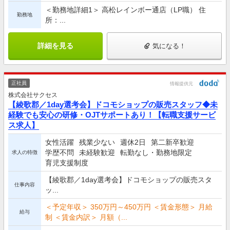
＜勤務地詳細1＞ 高松レインボー通店（LP職） 住
勤務地
所：...
詳細を見る
気になる！
正社員
情報提供元
株式会社サクセス
【綾歌郡／1day選考会】ドコモショップの販売スタッフ◆未
経験でも安心の研修・OJTサポートあり！【転職支援サービ
ス求人】
女性活躍
残業少ない
週休2日
第二新卒歓迎
学歴不問
未経験歓迎
転勤なし・勤務地限定
求人の特徴
育児支援制度
【綾歌郡／1day選考会】ドコモショップの販売スタ
仕事内容
ッ...
＜予定年収＞ 350万円～450万円 ＜賃金形態＞ 月給
給与
制 ＜賃金内訳＞ 月額（...