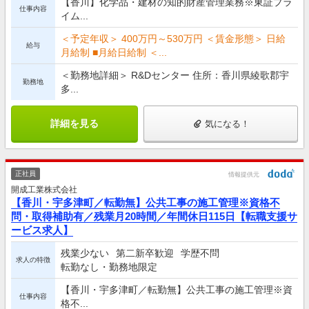
【香川】化学品・建材の知的財産管理業務※東証プラ
仕事内容
イム...
＜予定年収＞ 400万円～530万円 ＜賃金形態＞ 日給
給与
月給制 ■月給日給制 ＜...
＜勤務地詳細＞ R&Dセンター 住所：香川県綾歌郡宇
勤務地
多...
詳細を見る
気になる！
正社員
情報提供元
開成工業株式会社
【香川・宇多津町／転勤無】公共工事の施工管理※資格不
問・取得補助有／残業月20時間／年間休日115日【転職支援サ
ービス求人】
残業少ない
第二新卒歓迎
学歴不問
求人の特徴
転勤なし・勤務地限定
【香川・宇多津町／転勤無】公共工事の施工管理※資
仕事内容
格不...