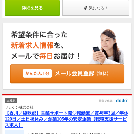
詳細を見る
気になる！
正社員
情報提供元
サカケン株式会社
【香川／綾歌郡】営業サポート職◇転勤無／賞与年3回／年休
120日／土日祝休み／創業105年の安定企業【転職支援サービ
ス求人】