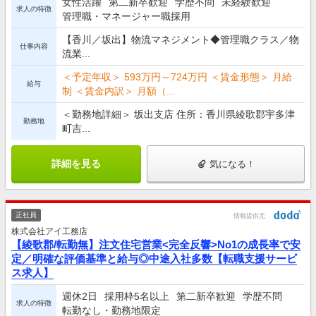
女性活躍
第二新卒歓迎
学歴不問
未経験歓迎
求人の特徴
管理職・マネージャー職採用
【香川／坂出】物流マネジメント◆管理職クラス／物
仕事内容
流業...
＜予定年収＞ 593万円～724万円 ＜賃金形態＞ 月給
給与
制 ＜賃金内訳＞ 月額（...
＜勤務地詳細＞ 坂出支店 住所：香川県綾歌郡宇多津
勤務地
町吉...
詳細を見る
気になる！
正社員
情報提供元
株式会社アイ工務店
【綾歌郡/転勤無】注文住宅営業<完全反響>No1の成長率で安
定／明確な評価基準と給与◎中途入社多数【転職支援サービ
ス求人】
週休2日
採用枠5名以上
第二新卒歓迎
学歴不問
求人の特徴
転勤なし・勤務地限定