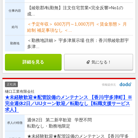
【綾歌郡/転勤無】注文住宅営業<完全反響>No1の
仕事内容
成...
＜予定年収＞ 600万円～1,000万円 ＜賃金形態＞ 月
給与
給制 補足事項なし ＜...
＜勤務地詳細＞ 宇多津展示場 住所：香川県綾歌郡宇
勤務地
多津...
詳細を見る
気になる！
正社員
情報提供元
樋口工業有限会社
★未経験歓迎★配管設備のメンテナンス 【香川/宇多津町】※
完全週休2日／UIJターン歓迎／転勤なし【転職支援サービス
求人】
週休2日
第二新卒歓迎
学歴不問
求人の特徴
転勤なし・勤務地限定
★未経験歓迎★配管設備のメンテナンス 【香川/宇多