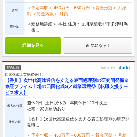
＜予定年収＞ 450万円～650万円 ＜賃金形態＞ 月給
給与
制 ＜賃金内訳＞ 月額（...
＜勤務地詳細＞ 本社 住所：香川県綾歌郡宇多津町浜
勤務地
一番...
詳細を見る
気になる！
契約社員
情報提供元
四国化成工業株式会社
【香川】次世代高速通信を支える表面処理剤の研究開発職※
東証プライム上場の四国化成G／就業環境◎【転職支援サー
ビス求人】
週休2日
土日祝休み
年間休日120日以上
求人の特徴
社宅・家賃補助あり
【香川】次世代高速通信を支える表面処理剤の研究開
仕事内容
発職...
＜予定年収＞ 450万円～600万円 ＜賃金形態＞ 月給