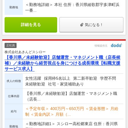
＜勤務地詳細＞ 本社 住所：香川県綾歌郡宇多津町浜
勤務地
一番...
詳細を見る
気になる！
正社員
情報提供元
株式会社あきんどスシロー
【香川県／未経験歓迎】店舗運営・マネジメント職（店長候
補）／未経験から経営視点を身につける成長環境【転職支援
サービス求人】
女性活躍
採用枠5名以上
第二新卒歓迎
学歴不問
求人の特徴
未経験歓迎
社宅・家賃補助あり
【香川県／未経験歓迎】店舗運営・マネジメント職
仕事内容
（店長...
＜予定年収＞ 400万円～650万円 ＜賃金形態＞ 月給
給与
制 ＜賃金内訳＞ 月額（...
＜勤務地詳細1＞ スシロー高松郷東店 住所：香川県
勤務地