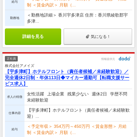
給与
制 ＜賃金内訳＞ 月額（...
＜勤務地詳細＞ 香川宇多津店 住所：香川県綾歌郡宇
勤務地
多津...
詳細を見る
気になる！
正社員
情報提供元
株式会社アメイズ
【宇多津町】ホテルフロント（責任者候補／未経験歓迎）／
完全週休2日制・年休113日◆マイカー通勤可【転職支援サー
ビス求人】
女性活躍
上場企業
残業少ない
週休2日
学歴不問
求人の特徴
未経験歓迎
【宇多津町】ホテルフロント（責任者候補／未経験歓
仕事内容
迎）...
＜予定年収＞ 354万円～450万円 ＜賃金形態＞ 月給
給与
制 ＜賃金内訳＞ 月額（...