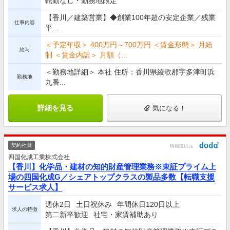
転勤なし・勤務地限定
【香川／建築営業】◆創業100年超の安定企業／残業
仕事内容
平...
＜予定年収＞ 400万円～700万円 ＜賃金形態＞ 月給
給与
制 ＜賃金内訳＞ 月額（...
＜勤務地詳細＞ 本社 住所：香川県綾歌郡宇多津町浜
勤務地
九番...
詳細を見る
気になる！
契約社員
情報提供元
四国化成工業株式会社
【香川】化学品・建材の知的財産管理業務※東証プライム上
場の四国化成G／シェアトップクラスの製品多数【転職支援
サービス求人】
週休2日
土日祝休み
年間休日120日以上
求人の特徴
第二新卒歓迎
社宅・家賃補助あり