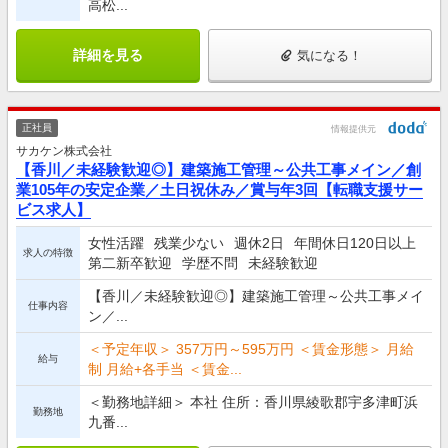
高松...
詳細を見る
気になる！
正社員
情報提供元
サカケン株式会社
【香川／未経験歓迎◎】建築施工管理～公共工事メイン／創
業105年の安定企業／土日祝休み／賞与年3回【転職支援サー
ビス求人】
女性活躍
残業少ない
週休2日
年間休日120日以上
求人の特徴
第二新卒歓迎
学歴不問
未経験歓迎
【香川／未経験歓迎◎】建築施工管理～公共工事メイ
仕事内容
ン／...
＜予定年収＞ 357万円～595万円 ＜賃金形態＞ 月給
給与
制 月給+各手当 ＜賃金...
＜勤務地詳細＞ 本社 住所：香川県綾歌郡宇多津町浜
勤務地
九番...