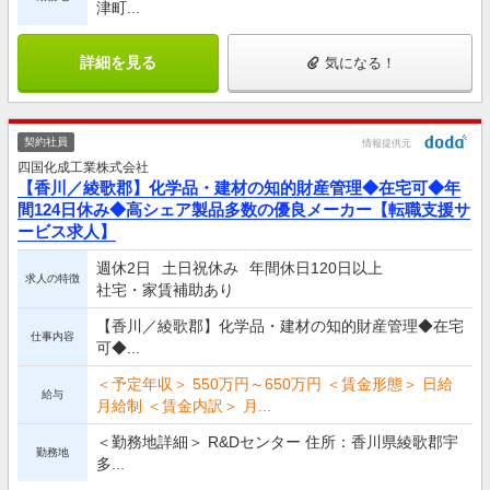
津町...
詳細を見る
気になる！
契約社員
情報提供元
四国化成工業株式会社
【香川／綾歌郡】化学品・建材の知的財産管理◆在宅可◆年
間124日休み◆高シェア製品多数の優良メーカー【転職支援サ
ービス求人】
週休2日
土日祝休み
年間休日120日以上
求人の特徴
社宅・家賃補助あり
【香川／綾歌郡】化学品・建材の知的財産管理◆在宅
仕事内容
可◆...
＜予定年収＞ 550万円～650万円 ＜賃金形態＞ 日給
給与
月給制 ＜賃金内訳＞ 月...
＜勤務地詳細＞ R&Dセンター 住所：香川県綾歌郡宇
勤務地
多...