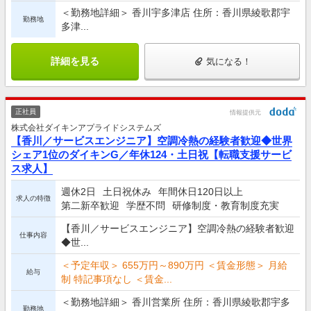
＜勤務地詳細＞ 香川宇多津店 住所：香川県綾歌郡宇
勤務地
多津...
詳細を見る
気になる！
正社員
情報提供元
株式会社ダイキンアプライドシステムズ
【香川／サービスエンジニア】空調冷熱の経験者歓迎◆世界
シェア1位のダイキンG／年休124・土日祝【転職支援サービ
ス求人】
週休2日
土日祝休み
年間休日120日以上
求人の特徴
第二新卒歓迎
学歴不問
研修制度・教育制度充実
【香川／サービスエンジニア】空調冷熱の経験者歓迎
仕事内容
◆世...
＜予定年収＞ 655万円～890万円 ＜賃金形態＞ 月給
給与
制 特記事項なし ＜賃金...
＜勤務地詳細＞ 香川営業所 住所：香川県綾歌郡宇多
勤務地