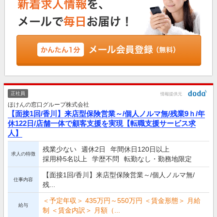
正社員
情報提供元
ほけんの窓口グループ株式会社
【面接1回/香川】来店型保険営業～/個人ノルマ無/残業9ｈ/年
休122日/店舗一体で顧客支援を実現【転職支援サービス求
人】
残業少ない
週休2日
年間休日120日以上
求人の特徴
採用枠5名以上
学歴不問
転勤なし・勤務地限定
【面接1回/香川】来店型保険営業～/個人ノルマ無/
仕事内容
残...
＜予定年収＞ 435万円～550万円 ＜賃金形態＞ 月給
給与
制 ＜賃金内訳＞ 月額（...