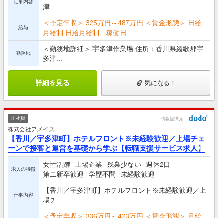
仕事内容
津...
＜予定年収＞ 325万円～487万円 ＜賃金形態＞ 日給
給与
月給制 日給月給制、稼働日...
＜勤務地詳細＞ 宇多津作業場 住所：香川県綾歌郡宇
勤務地
多津...
詳細を見る
気になる！
正社員
情報提供元
株式会社アメイズ
【香川／宇多津町】ホテルフロント※未経験歓迎／上場チェ
ーンで接客と運営を基礎から学ぶ【転職支援サービス求人】
女性活躍
上場企業
残業少ない
週休2日
求人の特徴
第二新卒歓迎
学歴不問
未経験歓迎
【香川／宇多津町】ホテルフロント※未経験歓迎／上
仕事内容
場チ...
＜予定年収＞ 336万円～423万円 ＜賃金形態＞ 月給