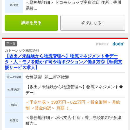
＜勤務地詳細＞ ドコモショップ宇多津店 住所：香川
勤務地
県綾...
詳細を見る
気になる！
正社員
情報提供元
カトーレック株式会社
【坂出／未経験から物流管理へ】物流マネジメント◆デー
タ・人・モノを動かす司令塔ポジション／働き方◎【転職支
援サービス求人】
女性活躍
第二新卒歓迎
求人の特徴
【坂出／未経験から物流管理へ】物流マネジメント◆
仕事内容
デー...
＜予定年収＞ 398万円～622万円 ＜賃金形態＞ 月給
給与
制 ＜賃金内訳＞ 月額（...
＜勤務地詳細＞ 坂出支店 住所：香川県綾歌郡宇多津
勤務地
町吉...