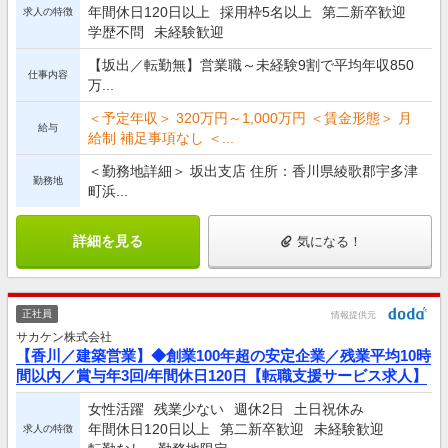
年間休日120日以上
採用枠5名以上
第二新卒歓迎
求人の特徴
学歴不問
未経験歓迎
【坂出／転勤無】営業職～未経験9割で平均年収850
仕事内容
万...
＜予定年収＞ 320万円～1,000万円 ＜賃金形態＞ 月
給与
給制 補足事項なし ＜...
＜勤務地詳細＞ 坂出支店 住所：香川県綾歌郡宇多津
勤務地
町浜...
詳細を見る
気になる！
正社員
情報提供元
サカケン株式会社
【香川／建築営業】◆創業100年超の安定企業／残業平均10時
間以内／賞与年3回/年間休日120日【転職支援サービス求人】
女性活躍
残業少ない
週休2日
土日祝休み
年間休日120日以上
第二新卒歓迎
未経験歓迎
求人の特徴