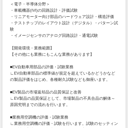
＜電子・半導体分野＞
・車載機器(IVI)の回路設計・評価試験
・リニアモーター向け部品のハードウェア設計・構造評価
・テストチップのレイアウト設計（デジタル）・パターン試
験
・イメージセンサのアナログ回路設計・通電試験
【開発環境・業務範囲】
【その他にも業務にもこんな業務があります】
■EV自動車用部品の評価・試験業務
∟EV自動車部品の標準値が規定を超えているかどうかなど
の製品評価をはじめ、各種耐久試験なども御座います。
■EV製品の市場返却品の品質保証と改善
∟EV製品の品質保証として、市場製品の不具合品の解体～
原因究明までの流れを行います。
■業務用空調機の評価・試験業務
∟業務用空調機の評価・試験を行います。試験のセッティン