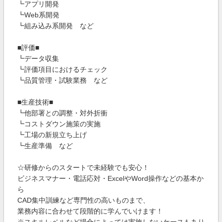
┗アプリ開発
┗Web系開発
┗組み込み系開発 など
■評価■
┗データ収集
┗評価項目におけるチェック
┗品質管理・試験業務 など
■生産技術■
┗他部署との調整・対外折衝
┗コストダウン施策の実施
┗工場の新規立ち上げ
┗生産準備 など
☆研修からのスタートで未経験でも安心！
ビジネスマナー・電話応対・ExcelやWord操作などの基本か
ら
CAD集中訓練など専門性の高いものまで、
業務内容に合わせて段階的に学んでいけます！