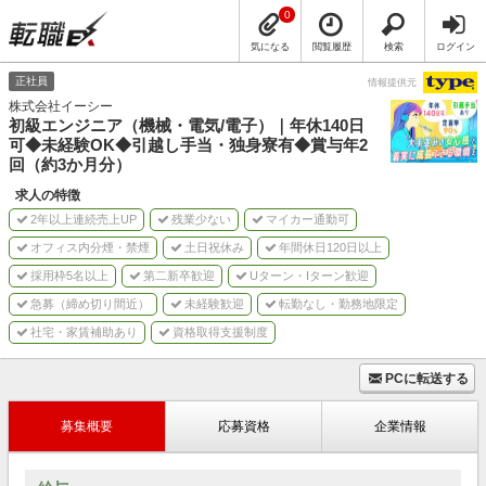
0
気になる
閲覧履歴
検索
ログイン
正社員
情報提供元
株式会社イーシー
初級エンジニア（機械・電気/電子）｜年休140日
可◆未経験OK◆引越し手当・独身寮有◆賞与年2
回（約3か月分）
求人の特徴
2年以上連続売上UP
残業少ない
マイカー通勤可
オフィス内分煙・禁煙
土日祝休み
年間休日120日以上
採用枠5名以上
第二新卒歓迎
Uターン・Iターン歓迎
急募（締め切り間近）
未経験歓迎
転勤なし・勤務地限定
社宅・家賃補助あり
資格取得支援制度
PCに転送する
募集概要
応募資格
企業情報