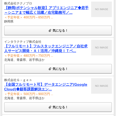
株式会社テクノプロ
【静岡/ポテンシャル歓迎】アプリエンジニア◆若手
NO IMAGE
～シニアまで幅広く活躍／在宅勤務可／...
＜予定年収＞ 400万円～650万円 ...
静岡県
気になる！
インタラクティブ株式会社
【フルリモート】フルスタックエンジニア／自社求
NO IMAGE
人サービス開発・ＡＩ活用／沖縄発ＩＴベ...
＜予定年収＞ 480万円～750万円 ...
北海道、青森県、岩手県ほか
気になる！
株式会社Ｇ－ｇｅｎ
【全国フルリモート可】データエンジニア(Google
NO IMAGE
Cloud)◆顧客課題解決エン...
＜予定年収＞ 500万円～900万円 ...
北海道、青森県、岩手県ほか
気になる！