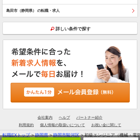
島田市（静岡県） の転職・求人
詳しい条件で探す
会社案内
ヘルプ
パートナー紹介
利用規約
個人情報の取扱いについて
お祝い金に関して
転職EXトップ
>
静岡県
>
静岡市駿河区
> 初級エンジニア（機械・電