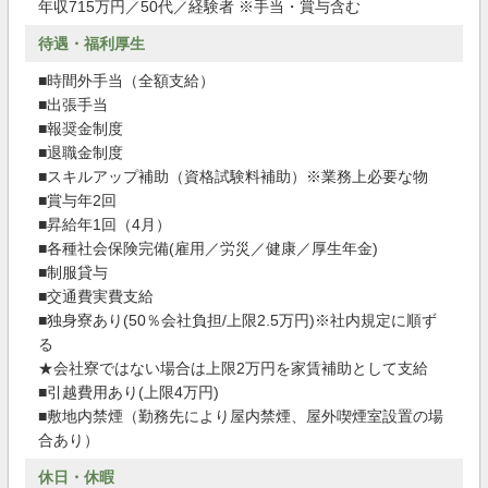
年収715万円／50代／経験者 ※手当・賞与含む
待遇・福利厚生
■時間外手当（全額支給）
■出張手当
■報奨金制度
■退職金制度
■スキルアップ補助（資格試験料補助）※業務上必要な物
■賞与年2回
■昇給年1回（4月）
■各種社会保険完備(雇用／労災／健康／厚生年金)
■制服貸与
■交通費実費支給
■独身寮あり(50％会社負担/上限2.5万円)※社内規定に順ず
る
★会社寮ではない場合は上限2万円を家賃補助として支給
■引越費用あり(上限4万円)
■敷地内禁煙（勤務先により屋内禁煙、屋外喫煙室設置の場
合あり）
休日・休暇