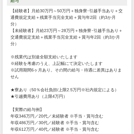
給与
【経験者】月給30万円～50万円＋独身寮･引越手当あり＋交
通費規定支給＋残業手当完全支給＋賞与年2回（約3か月
分）
【未経験者】月給23万円～28万円＋独身寮･引越手当あり＋
交通費規定支給＋残業手当完全支給＋賞与年2回（約3か月
分）
※残業代は別途全額支給いたします
※経験を考慮のうえ、上記幅にて決定いたします
※試用期間6ヶ月あり。その間の給与・待遇に差異はありま
せん
★寮あり（50％会社負担/上限2.5万円※社内規定による）
★引越費用あり（上限4万円）
【実際の給与例】
年収346万円／20代／未経験者 ※手当・賞与含む
年収486万円／30代／経験者 ※手当・賞与含む
年収612万円／40代／経験者 ※手当・賞与含む