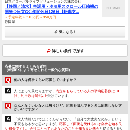
日立グローバルライフソリューションズ株式会社
【静岡／清水】空調用・冷凍用スクロール圧縮機の
NO IMAGE
開発◇日立G◇年間休日126日【転職支...
＜予定年収＞ 510万円～950万円 ...
静岡県
気になる！
詳しい条件で探す
応募に関するよくある質問
（転職EXによく寄せられる一般的な質問）
Q
他の人は何社くらい応募していますか？
A
人によって異なりますが、
内定をもらっている人の平均応募数は10
社、約半数は6社以上
受けています。
Q
なんとなくいいなとは思うけど、応募を悩んでるときは応募しない方
がいいですか？
A
「求人情報だけではよくわからない」「自分で大丈夫なのか」という
不安もあるかと思いますが、
応募して面接を受けるのは会社を知る良
い機会ですし、会社にとってもあなたのことを知る良い機会
と捉えると良い