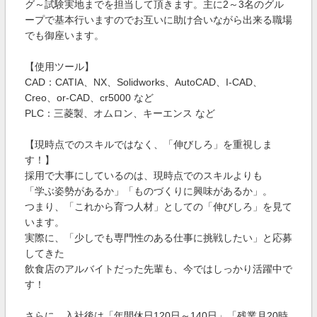
グ～試験実地までを担当して頂きます。主に2～3名のグル
ープで基本行いますのでお互いに助け合いながら出来る職場
でも御座います。
【使用ツール】
CAD：CATIA、NX、Solidworks、AutoCAD、I-CAD、
Creo、or-CAD、cr5000 など
PLC：三菱製、オムロン、キーエンス など
【現時点でのスキルではなく、「伸びしろ」を重視しま
す！】
採用で大事にしているのは、現時点でのスキルよりも
「学ぶ姿勢があるか」「ものづくりに興味があるか」。
つまり、「これから育つ人材」としての「伸びしろ」を見て
います。
実際に、「少しでも専門性のある仕事に挑戦したい」と応募
してきた
飲食店のアルバイトだった先輩も、今ではしっかり活躍中で
す！
さらに、入社後は「年間休日120日～140日」「残業月20時