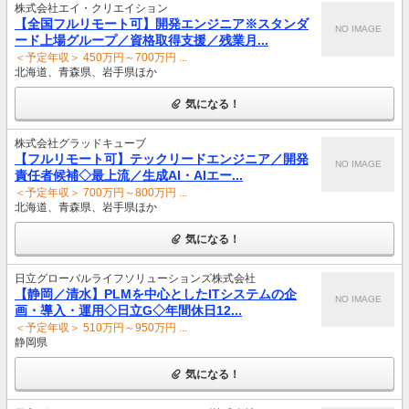
株式会社エイ・クリエイション
【全国フルリモート可】開発エンジニア※スタンダ
NO IMAGE
ード上場グループ／資格取得支援／残業月...
＜予定年収＞ 450万円～700万円 ...
北海道、青森県、岩手県ほか
気になる！
株式会社グラッドキューブ
【フルリモート可】テックリードエンジニア／開発
NO IMAGE
責任者候補◇最上流／生成AI・AIエー...
＜予定年収＞ 700万円～800万円 ...
北海道、青森県、岩手県ほか
気になる！
日立グローバルライフソリューションズ株式会社
【静岡／清水】PLMを中心としたITシステムの企
NO IMAGE
画・導入・運用◇日立G◇年間休日12...
＜予定年収＞ 510万円～950万円 ...
静岡県
気になる！