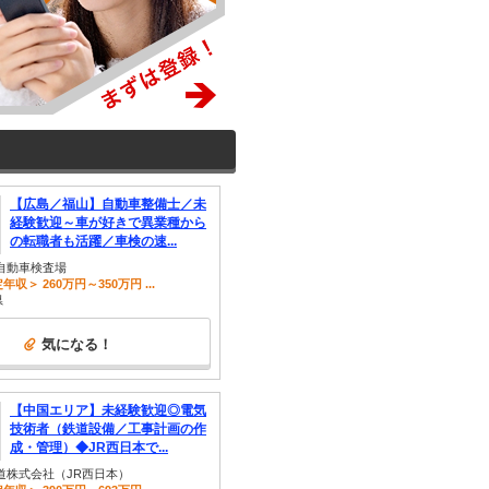
【広島／福山】自動車整備士／未
経験歓迎～車が好きで異業種から
の転職者も活躍／車検の速...
自動車検査場
年収＞ 260万円～350万円 ...
県
気になる！
【中国エリア】未経験歓迎◎電気
技術者（鉄道設備／工事計画の作
成・管理）◆JR西日本で...
道株式会社（JR西日本）