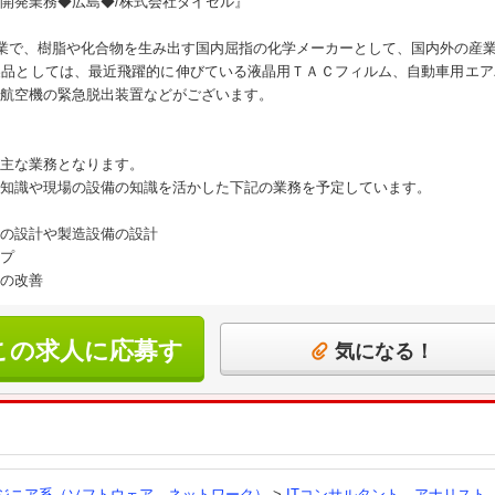
開発業務◆広島◆/株式会社ダイセル』
企業で、樹脂や化合物を生み出す国内屈指の化学メーカーとして、国内外の産
製品としては、最近飛躍的に伸びている液晶用ＴＡＣフィルム、自動車用エア
航空機の緊急脱出装置などがございます。
主な業務となります。
知識や現場の設備の知識を活かした下記の業務を予定しています。
の設計や製造設備の設計
プ
の改善
この求人に応募す
気になる！
る
ンジニア系（ソフトウェア、ネットワーク）
>
ITコンサルタント、アナリスト