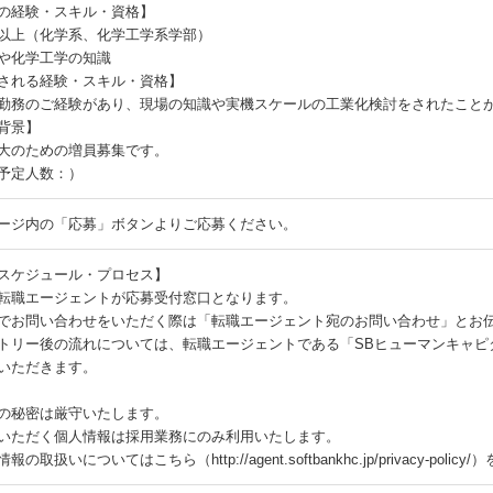
の経験・スキル・資格】
以上（化学系、化学工学系学部）
や化学工学の知識
される経験・スキル・資格】
勤務のご経験があり、現場の知識や実機スケールの工業化検討をされたこと
背景】
大のための増員募集です。
予定人数：）
ージ内の「応募」ボタンよりご応募ください。
スケジュール・プロセス】
転職エージェントが応募受付窓口となります。
でお問い合わせをいただく際は「転職エージェント宛のお問い合わせ」とお
トリー後の流れについては、転職エージェントである「SBヒューマンキャピ
いただきます。
の秘密は厳守いたします。
いただく個人情報は採用業務にのみ利用いたします。
報の取扱いについてはこちら（http://agent.softbankhc.jp/privacy-poli