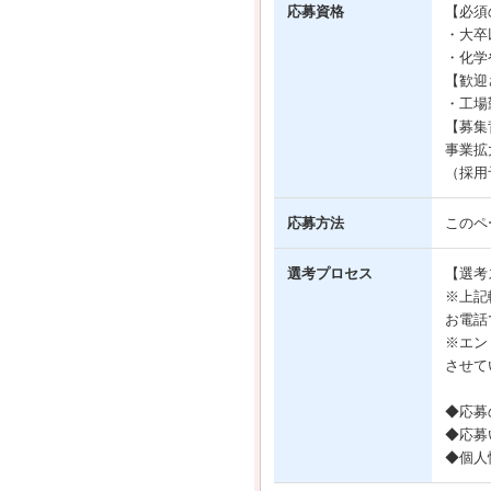
応募資格
【必須
・大卒
・化学
【歓迎
・工場
【募集
事業拡
（採用
応募方法
このペ
選考プロセス
【選考
※上記
お電話
※エン
させて
◆応募
◆応募
◆個人情