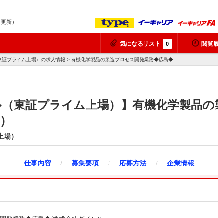
7 更新）
気になるリスト
閲覧
0
東証プライム上場）の求人情報
> 有機化学製品の製造プロセス開発業務◆広島◆
ル（東証プライム上場）】有機化学製品の
）
上場）
仕事内容
/
募集要項
/
応募方法
/
企業情報