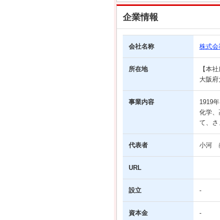
企業情報
会社名称
株式会
所在地
【本社
大阪府
事業内容
191
化学、
て、さ
代表者
小河 
URL
設立
-
資本金
-