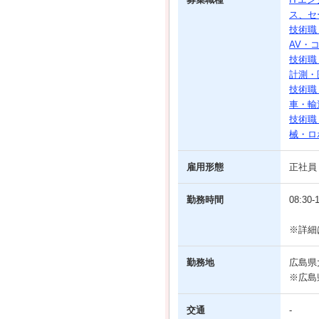
ス、セ
技術職
AV・
技術職
計測・
技術職
車・輸
技術職
械・ロ
雇用形態
正社員
勤務時間
08:30-
※詳細
勤務地
広島県大
※広島県
交通
-