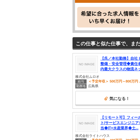
この仕事と似た仕事で、ま
【呉／本社勤務】自社
整備・安全管理◆責任
NO IMAGE
内最大クラスの物流ネット
株式会社ムロオ
＜予定年収＞ 500万円～800万円 ..
給与
広島県
勤務地
気になる！
【リモート可】フィー
ト/サービスエンジニア
NO IMAGE
当◆IT×水産業界◆土...
株式会社ライトハウス