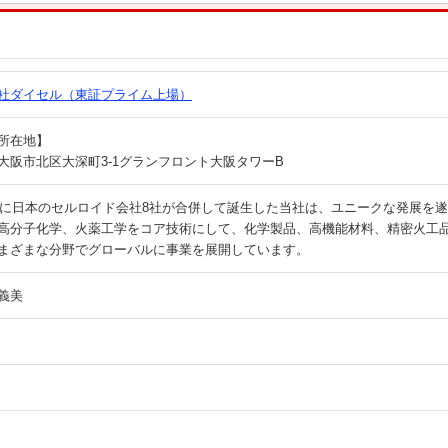
社ダイセル（東証プライム上場）
所在地】
大阪市北区大深町3-1グランフロント大阪タワーB
9年に日本のセルロイド会社8社が合併して誕生した当社は、ユニークな発展を
高分子化学、火薬工学をコア技術にして、化学製品、高機能材料、精密火工
まざまな分野でグローバルに事業を展開しています。
義美