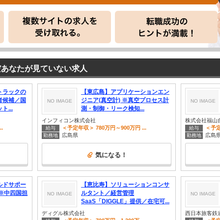
だあなたが見ていない求人
トラックの
【東広島】アプリケーションエン
者候補／国
ジニア(真空計) ※真空プロセス計
NO IMAGE
NO IMAGE
...
測・制御・リーク検知...
インフィコン株式会社
株式会社福山
.
＜予定年収＞ 780万円～900万円 ...
＜予定
給与
給与
広島県
広島
勤務地
勤務地
気になる！
ルドサポー
【恵比寿】ソリューションコンサ
※中四国担
ルタント／経営管理
NO IMAGE
NO IMAGE
SaaS「DIGGLE」提供／在宅可...
ディグル株式会社
西日本旅客鉄