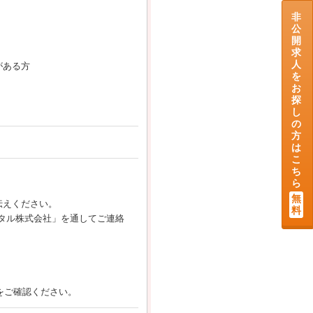
非
公
開
求
人
がある方
を
お
探
し
の
方
は
こ
ち
ら
無
伝えください。
料
タル株式会社」を通してご連絡
cy/）をご確認ください。