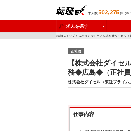
502,275
求人数
件（8/
転職EX
求人を探す
転職EXトップ
>
広島県
>
大竹市
>
株式会社ダイセル（
正社員
【株式会社ダイセ
務◆広島◆（正社員
株式会社ダイセル（東証プライム
仕事内容