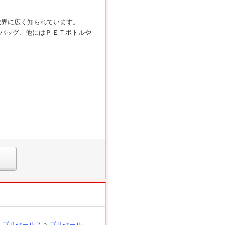
業界に広く知られています。
バッグ、他にはＰＥＴボトルや
、プリセールス
>
プリセール