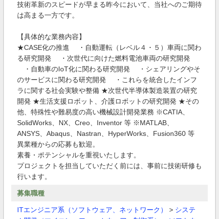
技術革新のスピードが早まる昨今において、当社へのご期待
は高まる一方です。
【具体的な業務内容】
★CASE化の推進 ・自動運転（レベル４・５）車両に関わ
る研究開発 ・次世代に向けた燃料電池車両の研究開発
・自動車のIoT化に関わる研究開発 ・シェアリングやそ
のサービスに関わる研究開発 ・これらを統合したインフ
ラに関する社会実験や整備 ★次世代半導体製造装置の研究
開発 ★生活支援ロボット、介護ロボットの研究開発 ★その
他、特殊性や難易度の高い機械設計開発業務 ※CATIA、
SolidWorks、NX、Creo、Inventor 等 ※MATLAB、
ANSYS、Abaqus、Nastran、HyperWorks、Fusion360 等
異業種からの応募も歓迎。
素養・ポテンシャルを重視いたします。
プロジェクトを担当していただく前には、事前に技術研修も
行います。
募集職種
ITエンジニア系（ソフトウェア、ネットワーク）
>
システ