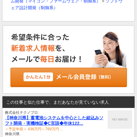
ム開発（マイコン・ファームウェア・制御系）
>
ソフトウ
ェア設計開発（制御系）
この仕事と似た仕事で、まだあなたが見ていない求人
株式会社テクノプロ
【神奈川県】蓄電池システムを中心とした組込みソ
NO IMAGE
フト開発・実機検証◆C言語◆年休122...
＜予定年収＞ 438万円～769万円 ...
神奈川県