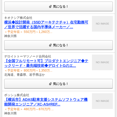
気になる！
キオクシア株式会社
横浜◆設計開発（SSDアーキテクチャ）在宅勤務可
NO IMAGE
／世界で活躍する国内半導体メーカー／...
＜予定年収＞ 550万円～1,260万...
神奈川県
気になる！
デロイトトーマツノード合同会社
【全国フルリモート可】プロダクトエンジニア◆テ
NO IMAGE
ックリード・最先端技術◆デロイトGのエ...
＜予定年収＞ 800万円～1,350万...
北海道、青森県、岩手県ほか
気になる！
ボッシュ株式会社
【横浜市】ADAS駐車支援システムソフトウェア機
NO IMAGE
能開発エンジニア／XC-AS#REF...
＜予定年収＞ 480万円～870万円 ...
神奈川県