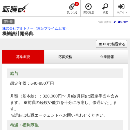
0
気になる
閲覧履歴
検索
ログイン
正社員
情報提供元
株式会社アルトナー（東証プライム上場）
機械設計開発職.
PCに転送する
募集概要
応募資格
企業情報
給与
想定年収：540-850万円
月額（基本給）：320,000円〜 月給(月額)は固定手当を含み
ます。 ※前職の経験や能力を十分に考慮し、優遇いたしま
す。
※詳細は転職エージェントへお問い合わせください。
待遇・福利厚生