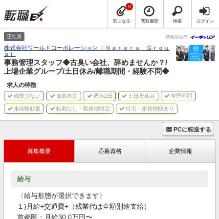
0
気になる
閲覧履歴
検索
ログイン
正社員
情報提供元
株式会社ワールドコーポレーション（ Ｎａｒｅｒｕ Ｇｒｏｕ
ｐ）
事務管理スタッフ◆古臭い会社、辞めませんか？/
上場企業グループ/土日休み/離職期間・経験不問◆
求人の特徴
残業少ない
服装自由
週休2日
土日祝休み
学歴不問
未経験歓迎
転勤なし・勤務地限定
社宅・家賃補助あり
PCに転送する
募集概要
応募資格
企業情報
給与
〈給与形態が選択できます〉
１)月給+交通費+（残業代は全額別途支給）
首都圏：月給30.0万円〜