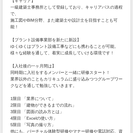
【キャリア】
一級建築士事務所として登録しており、キャリアパスの過程
で、
施工図やBIM分野、また建築士や設計士を目指すことも可
能！
【プラント設備事業部を新たに新設】
ゆくゆくはプラント設備工事などにも携わることが可能。
様々な経験を通して、着実に成長していける環境です！
【入社後の一ヶ月間は】
同時期に入社をするメンバーと一緒に研修スタート！
業界以外のこともカリキュラムに盛り込みつつグループワー
クなどを通して勉強していきます。
1限目 「業界について」
2限目 「建物ができるまでの流れ」
3限目 「図面の読み方とは」
4限目 「Excelの使い方」
5限目 「写真の撮り方」
他にも、バーチャル体験型研修やマナー研修や電話対応、資