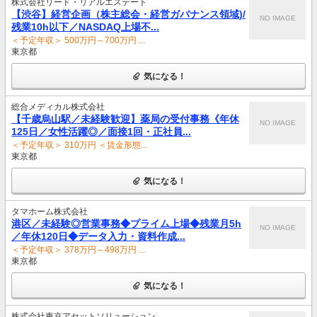
株式会社リード・リアルエステート
【渋谷】経営企画（株主総会・経営ガバナンス領域)/
NO IMAGE
残業10h以下／NASDAQ上場不...
＜予定年収＞ 500万円～700万円 ...
東京都
気になる！
総合メディカル株式会社
【千歳烏山駅／未経験歓迎】薬局の受付事務《年休
NO IMAGE
125日／女性活躍◎／面接1回・正社員...
＜予定年収＞ 310万円 ＜賃金形態...
東京都
気になる！
タマホーム株式会社
港区／未経験◎営業事務◆プライム上場◆残業月5h
NO IMAGE
／年休120日◆データ入力・資料作成...
＜予定年収＞ 378万円～498万円 ...
東京都
気になる！
株式会社東京アセットソリューション