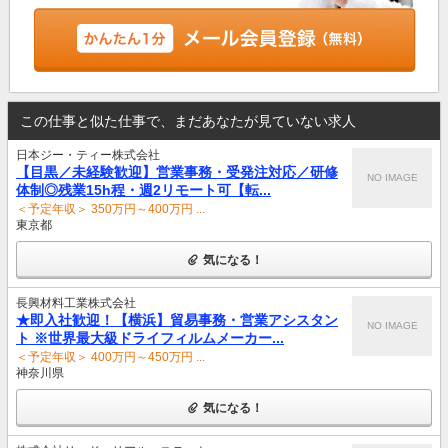
この仕事と似た仕事で、まだあなたが見ていない求人
日本ジー・ティー株式会社
【目黒／未経験歓迎】営業事務・受発注対応／研修
NO IMAGE
体制◎残業15h程・週2リモート可【転...
＜予定年収＞ 350万円～400万円 ...
東京都
気になる！
長興材料工業株式会社
★即入社歓迎！【横浜】貿易事務・営業アシスタン
NO IMAGE
ト ※世界最大級ドライフィルムメーカー...
＜予定年収＞ 400万円～450万円 ...
神奈川県
気になる！