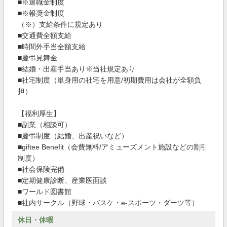
■※退職金制度
■※報奨金制度
（※）支給条件に規定あり
■交通費全額支給
■時間外手当全額支給
■慶弔見舞金
■結婚・出産手当あり※当社規定あり
■社宅制度（単身用の社宅を用意/初期費用は会社が全額負
担）
【福利厚生】
■副業（相談可）
■慶弔制度（結婚、出産祝いなど）
■giftee Benefit（会費無料/アミューズメント施設などの割引
制度）
■社会保険完備
■定期健康診断、産業医面談
■ワールド図書館
■社内サークル（野球・バスケ・e-スポーツ・ダーツ等）
休日・休暇