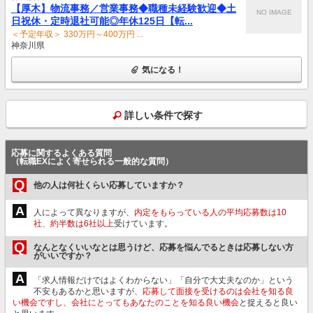
【厚木】物流事務／営業事務◆職種未経験歓迎◆土
NO IMAGE
日祝休・定時退社可能◎年休125日【転...
＜予定年収＞ 330万円～400万円 ...
神奈川県
気になる！
詳しい条件で探す
応募に関するよくある質問
（転職EXによく寄せられる一般的な質問）
Q
他の人は何社くらい応募していますか？
A
人によって異なりますが、
内定をもらっている人の平均応募数は10
社、約半数は6社以上
受けています。
Q
なんとなくいいなとは思うけど、応募を悩んでるときは応募しない方
がいいですか？
A
「求人情報だけではよくわからない」「自分で大丈夫なのか」という
不安もあるかと思いますが、
応募して面接を受けるのは会社を知る良
い機会ですし、会社にとってもあなたのことを知る良い機会
と捉えると良い