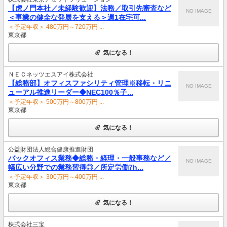
【虎ノ門本社／未経験歓迎】法務／取引先審査など
NO IMAGE
＜事業の健全な発展を支える＞週1在宅可...
＜予定年収＞ 480万円～720万円 ...
東京都
気になる！
ＮＥＣネッツエスアイ株式会社
【総務部】オフィスファシリティ管理※移転・リニ
NO IMAGE
ューアル推進リーダー◆NEC100％子...
＜予定年収＞ 500万円～800万円 ...
東京都
気になる！
公益財団法人総合健康推進財団
バックオフィス業務◆総務・経理・一般事務など／
NO IMAGE
幅広い分野での業務習得◎／所定労働7h...
＜予定年収＞ 300万円～400万円 ...
東京都
気になる！
株式会社三宝