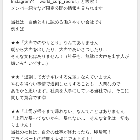
Instagramで「world_corp_recruit」と検索！
メンバー紹介など限定公開の情報も見られます！
当社は、自他ともに認める働きやすい会社です！
例えば…
★★「大声でのやりとり」なんてありません
朝から大声を出したり、大声であいさつしたり…
そんな文化はありません！（社長も、無駄に大声を出す人が
嫌いみたいです…）
★★「遅刻してガチギレする先輩」なんていません
やむを得ない事情で遅刻したりすることも、人間なので
あるかと思います。社員を大事にしている当社では、そこに
関して寛容です◎
★★「上司が帰るまで帰れない」なんてことはありません
「上司が帰ってないから、帰れない…」そんな文化は一切あ
りません！
当社の社員は、自分の仕事が終わったら、即帰宅！
プライベートの時間を大切にできますよ！