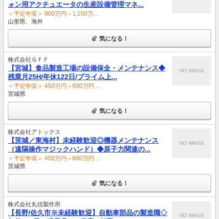
ォン用アクチュエータの生産設備管理マネ...
＜予定年収＞ 900万円～1,100万...
山形県、海外
気になる！
株式会社ＧＦＦ
【宮城】食品製造工場の設備保全・メンテナンス◆
NO IMAGE
残業月25H/年休122日/プライム上...
＜予定年収＞ 450万円～600万円 ...
宮城県
気になる！
株式会社アトックス
【茨城／東海村】未経験歓迎◎機器メンテナンス
NO IMAGE
（遠隔操作マジックハンド）◆原子力関連の...
＜予定年収＞ 400万円～600万円 ...
茨城県
気になる！
株式会社丸信製作所
【長野/佐久市※未経験歓迎】自動車部品の製造職◇
NO IMAGE