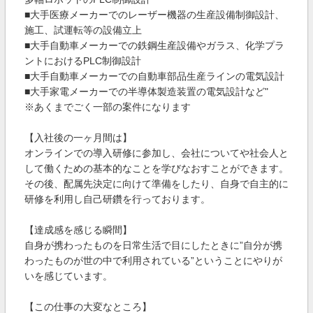
■大手医療メーカーでのレーザー機器の生産設備制御設計、
施工、試運転等の設備立上
■大手自動車メーカーでの鉄鋼生産設備やガラス、化学プラ
ントにおけるPLC制御設計
■大手自動車メーカーでの自動車部品生産ラインの電気設計
■大手家電メーカーでの半導体製造装置の電気設計など"
※あくまでごく一部の案件になります
【入社後の一ヶ月間は】
オンラインでの導入研修に参加し、会社についてや社会人と
して働くための基本的なことを学びなおすことができます。
その後、配属先決定に向けて準備をしたり、自身で自主的に
研修を利用し自己研鑽を行っております。
【達成感を感じる瞬間】
自身が携わったものを日常生活で目にしたときに”自分が携
わったものが世の中で利用されている”ということにやりが
いを感じています。
【この仕事の大変なところ】