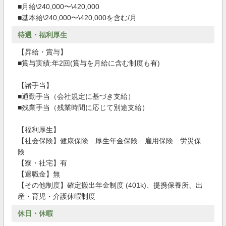
■月給\240,000〜\420,000
■基本給\240,000〜\420,000を含む/月
待遇・福利厚生
【昇給・賞与】
■賞与実績:年2回(賞与を月給に含む制度も有)
【諸手当】
■通勤手当（会社規定に基づき支給）
■残業手当（残業時間に応じて別途支給）
【福利厚生】
【社会保険】健康保険 厚生年金保険 雇用保険 労災保
険
【寮・社宅】有
【退職金】無
【その他制度】確定搬出年金制度 (401k)、提携保養所、出
産・育児・介護休暇制度
休日・休暇