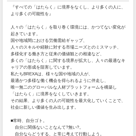
『すべての「はたらく」に境界をなくし、より多くの人に、
より多くの可能性を』
人々の「はたらく」を取り巻く環境には、かつてない変化が
起きています。
国や地域間における労働需給ギャップ、
人々のスキルや経験に対する市場ニーズとのミスマッチ、
多様化する働き方と従来の価値観との相違など、
多くの「はたらく」に関する境界が拡大し、人々の最適なキ
ャリアの形成を阻害しています。
私たちBREXAは、様々な国や地域の人が、
最適かつ多様な働く機会を得られるように伴走し、
唯一無二のグローバルな人材プラットフォームを構築し
「はたらく」に境界をなくしていきます。
その結果、より多くの人の可能性を最大化していくことで、
社会に新しい価値を生み出します。
■常時、自分ゴト。
自分に関係ないことなんて?無い?。
自分ならどうする、と常に考えて行動しよう。