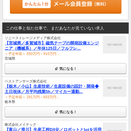
この仕事と似た仕事で、まだあなたが見ていない求人
ソニーストレージメディア株式会社
【宮城県／多賀城市】磁気テープの開発設備エンジ
NO IMAGE
ニア（機械系）／年休125日／フルフレ...
＜予定年収＞ 650万円～910万円 ...
宮城県
気になる！
ベストアンサーズ株式会社
【栃木／小山】生産技術／生産設備の設計・開発◆
NO IMAGE
土日祝休／月平均残業5h／マイカー通勤...
＜予定年収＞ 291万円～933万円 ...
栃木県
気になる！
株式会社メイテック
【富山／滑川】生産工程DX化／ロボットとIotを活用