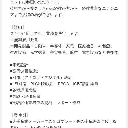
ェクトに参画いただきます。
技術力が素養クラスの未経験の方から、経験豊富なエンジニ
アまで活躍の場がございます。
【詳細】
スキルに応じて担当業務を決定します。
※無期雇用派遣
☆開発製品：自動車、半導体、家電、医療機器、AV機器、
生産設備、光学機器、宇宙衛星、航空、電力設備など他多数
■電気設計
■高周波回路設計
■回路（アナログ・デジタル）設計
■LSI回路、PLC制御設計、FPGA、IGBT設計業務
■各種評価業務
■実験・評価業務
■実験評価業務での資料、レポート作成
【案件例】
■大手産業メーカーでの金型プレート等の生産設備における
多軸ロボットのPLC制御設計