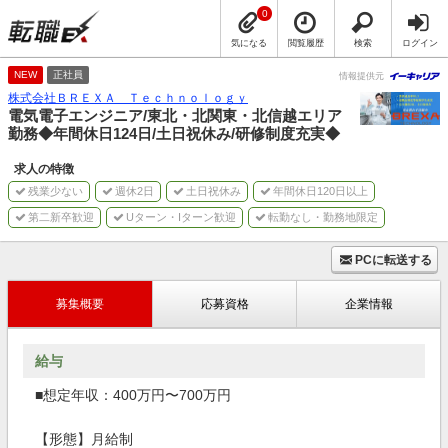
0
気になる
閲覧履歴
検索
ログイン
NEW
正社員
情報提供元
株式会社ＢＲＥＸＡ Ｔｅｃｈｎｏｌｏｇｙ
電気電子エンジニア/東北・北関東・北信越エリア
勤務◆年間休日124日/土日祝休み/研修制度充実◆
求人の特徴
残業少ない
週休2日
土日祝休み
年間休日120日以上
第二新卒歓迎
Uターン・Iターン歓迎
転勤なし・勤務地限定
PCに転送する
募集概要
応募資格
企業情報
給与
■想定年収：400万円〜700万円
【形態】月給制