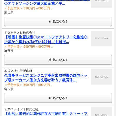
NO IMAGE
◇アウトソーシング最大級企業／平...
＜予定年収＞ 530万円～800万円 ...
富山県
気になる！
ＴＯＰＰＡＮ株式会社
【朝霞】生産技術◇スマートファクトリー化推進◇
NO IMAGE
上流から携われる/年休129日（土日祝...
＜予定年収＞ 590万円～900万円 ...
埼玉県
気になる！
株式会社松田製作所
久喜◆サービスエンジニア◆射出成型機の国内トッ
NO IMAGE
プ級メーカー／働き方改善が叶う／教育体...
＜予定年収＞ 500万円～600万円 ...
埼玉県
気になる！
ミネベアミツミ株式会社
【山形／将来的に海外駐在の可能性有】スマートフ
NO IMAGE