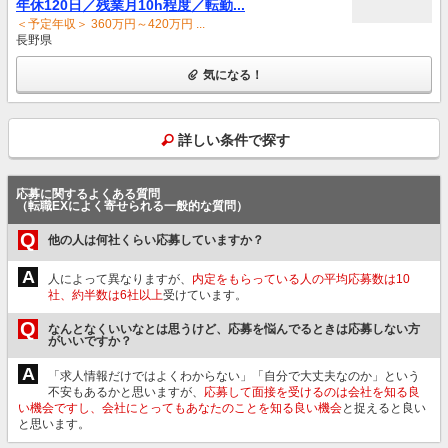
年休120日／残業月10h程度／転勤...
＜予定年収＞ 360万円～420万円 ...
長野県
気になる！
詳しい条件で探す
応募に関するよくある質問
（転職EXによく寄せられる一般的な質問）
Q
他の人は何社くらい応募していますか？
A
人によって異なりますが、
内定をもらっている人の平均応募数は10
社、約半数は6社以上
受けています。
Q
なんとなくいいなとは思うけど、応募を悩んでるときは応募しない方
がいいですか？
A
「求人情報だけではよくわからない」「自分で大丈夫なのか」という
不安もあるかと思いますが、
応募して面接を受けるのは会社を知る良
い機会ですし、会社にとってもあなたのことを知る良い機会
と捉えると良い
と思います。