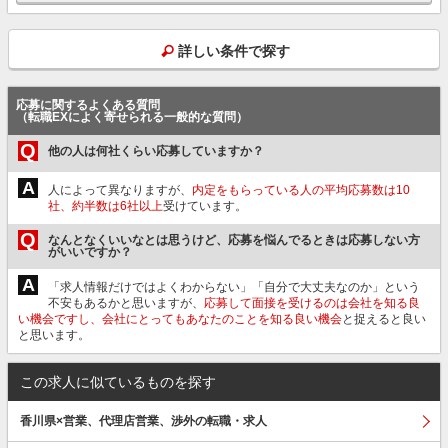
詳しい条件で探す
応募に関するよくある質問
（転職EXによく寄せられる一般的な質問）
Q
他の人は何社くらい応募していますか？
A
人によって異なりますが、
内定をもらっている人の平均応募数は10
社、約半数は6社以上
受けています。
Q
なんとなくいいなとは思うけど、応募を悩んでるときは応募しない方
がいいですか？
A
「求人情報だけではよくわからない」「自分で大丈夫なのか」という
不安もあるかと思いますが、
応募して面接を受けるのは会社を知る良
い機会ですし、会社にとってもあなたのことを知る良い機会
と捉えると良い
と思います。
この求人に似ているものを探す
香川県×営業、代理店営業、渉外の転職・求人