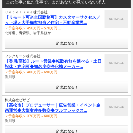
この仕事と似た仕事で、まだあなたが見ていない求人
Ｃｏｃｏｌｉｖｅ株式会社
【リモート可※全国勤務可】カスタマーサクセス／
NO IMAGE
＜上場＞大手顧客担当／住宅・不動産業界...
＜予定年収＞ 450万円～570万円 ...
北海道、青森県、岩手県ほか
気になる！
フジクリーン株式会社
【香川/高松】ルート営業◆転勤有無を選べる・土日
NO IMAGE
祝休・在宅可◆知名度◎浄化槽メーカー...
＜予定年収＞ 400万円～690万円 ...
香川県
気になる！
株式会社ビザビ
【高松市】プロデューサー｜広告営業・イベント企
NO IMAGE
画運営◆大型案件多数◎◆フルフレックス...
＜予定年収＞ 370万円～600万円 ...
香川県
気になる！