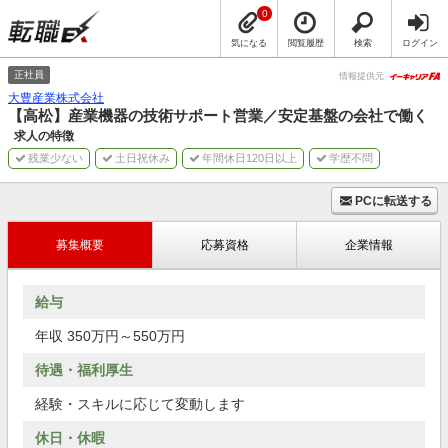
0
気になる
閲覧履歴
検索
ログイン
正社員
情報提供元
大豊産業株式会社
【高松】産業機器の技術サポート営業／安定基盤の会社で働く
求人の特徴
残業少ない
土日祝休み
年間休日120日以上
学歴不問
PCに転送する
募集概要
応募資格
企業情報
給与
年収 350万円～550万円
待遇・福利厚生
経験・スキルに応じて変動します
休日・休暇