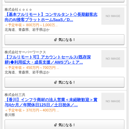
株式会社ｃｏｃｏ
【基本フルリモート】コンサルタント◇長期顧客志
NO IMAGE
向のAI接客プラットホームSaaS／D...
＜予定年収＞ 800万円～1,000万...
北海道、青森県、岩手県ほか
気になる！
株式会社サーバーワークス
【フルリモート可】アカウントセールス(既存深
NO IMAGE
耕)◆利用拡大・成長支援／AWSプレミア...
＜予定年収＞ 450万円～700万円 ...
北海道、青森県、岩手県ほか
気になる！
株式会社三共
【香川】インフラ商材の法人営業＜未経験歓迎＞賞
NO IMAGE
与4か月／年間休日125日／土日祝休／...
＜予定年収＞ 370万円～400万円 ...
香川県
気になる！