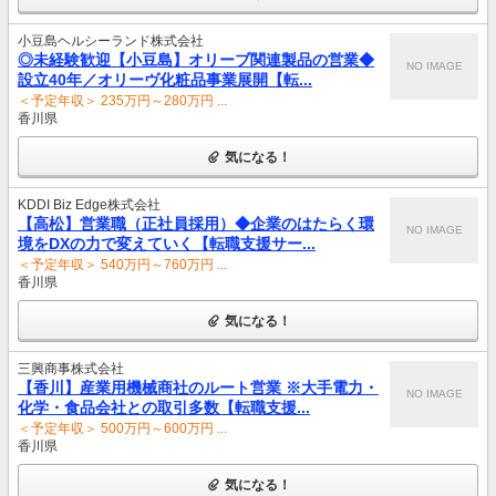
小豆島ヘルシーランド株式会社
◎未経験歓迎【小豆島】オリーブ関連製品の営業◆
NO IMAGE
設立40年／オリーヴ化粧品事業展開【転...
＜予定年収＞ 235万円～280万円 ...
香川県
気になる！
KDDI Biz Edge株式会社
【高松】営業職（正社員採用）◆企業のはたらく環
NO IMAGE
境をDXの力で変えていく【転職支援サー...
＜予定年収＞ 540万円～760万円 ...
香川県
気になる！
三興商事株式会社
【香川】産業用機械商社のルート営業 ※大手電力・
NO IMAGE
化学・食品会社との取引多数【転職支援...
＜予定年収＞ 500万円～600万円 ...
香川県
気になる！