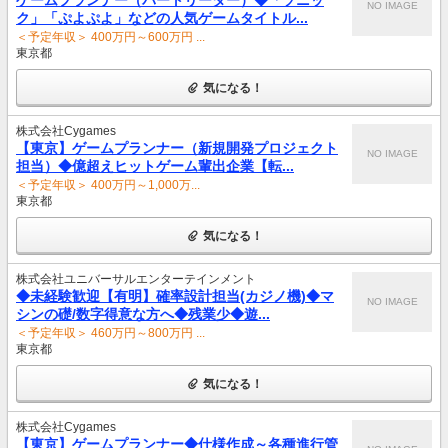
NO IMAGE
ク」「ぷよぷよ」などの人気ゲームタイトル...
＜予定年収＞ 400万円～600万円 ...
東京都
気になる！
株式会社Cygames
【東京】ゲームプランナー（新規開発プロジェクト
NO IMAGE
担当）◆億超えヒットゲーム輩出企業【転...
＜予定年収＞ 400万円～1,000万...
東京都
気になる！
株式会社ユニバーサルエンターテインメント
◆未経験歓迎【有明】確率設計担当(カジノ機)◆マ
NO IMAGE
シンの礎/数字得意な方へ◆残業少◆遊...
＜予定年収＞ 460万円～800万円 ...
東京都
気になる！
株式会社Cygames
【東京】ゲームプランナー◆仕様作成～各種進行管