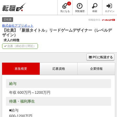
0
気になる
閲覧履歴
検索
ログイン
正社員
情報提供元
株式会社アプリボット
【社員】「新規タイトル」リードゲームデザイナー（レベルデ
ザイン）
求人の特徴
急募（締め切り間近）
PCに転送する
募集概要
応募資格
企業情報
給与
年収 600万円～1200万円
待遇・福利厚生
■給与
600-1200万円