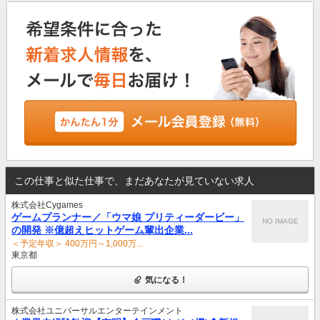
この仕事と似た仕事で、まだあなたが見ていない求人
株式会社Cygames
ゲームプランナー／「ウマ娘 プリティーダービー」
NO IMAGE
の開発 ※億超えヒットゲーム輩出企業...
＜予定年収＞ 400万円～1,000万...
東京都
気になる！
株式会社ユニバーサルエンターテインメント