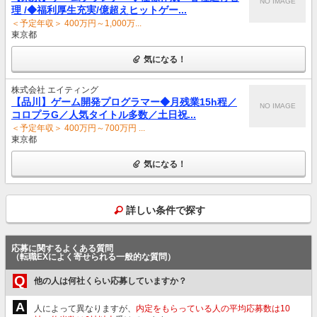
NO IMAGE
理 /◆福利厚生充実/億超えヒットゲー...
＜予定年収＞ 400万円～1,000万...
東京都
気になる！
株式会社 エイティング
【品川】ゲーム開発プログラマー◆月残業15h程／
NO IMAGE
コロプラG／人気タイトル多数／土日祝...
＜予定年収＞ 400万円～700万円 ...
東京都
気になる！
詳しい条件で探す
応募に関するよくある質問
（転職EXによく寄せられる一般的な質問）
Q
他の人は何社くらい応募していますか？
A
人によって異なりますが、
内定をもらっている人の平均応募数は10