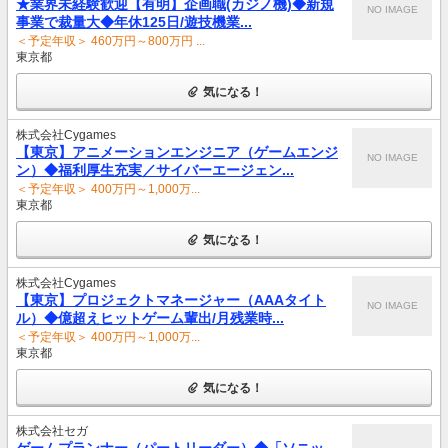
★業界未経験歓迎【有明】企画職(カジノ機)◆新規
NO IMAGE
事業で裁量大◆年休125日/遊技機業...
＜予定年収＞ 460万円～800万円 ...
東京都
気になる！
株式会社Cygames
【東京】アニメーションエンジニア（ゲームエンジ
NO IMAGE
ン）◆福利厚生充実／サイバーエージェン...
＜予定年収＞ 400万円～1,000万...
東京都
気になる！
株式会社Cygames
【東京】プロジェクトマネージャー（AAAタイト
NO IMAGE
ル）◆億超えヒットゲーム輩出/月残業時...
＜予定年収＞ 400万円～1,000万...
東京都
気になる！
株式会社セガ
ゲームプランナー（パートリーダー）◆「ソニッ