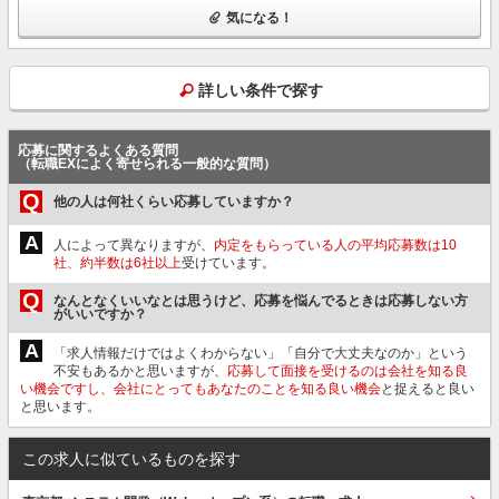
気になる！
詳しい条件で探す
応募に関するよくある質問
（転職EXによく寄せられる一般的な質問）
Q
他の人は何社くらい応募していますか？
A
人によって異なりますが、
内定をもらっている人の平均応募数は10
社、約半数は6社以上
受けています。
Q
なんとなくいいなとは思うけど、応募を悩んでるときは応募しない方
がいいですか？
A
「求人情報だけではよくわからない」「自分で大丈夫なのか」という
不安もあるかと思いますが、
応募して面接を受けるのは会社を知る良
い機会ですし、会社にとってもあなたのことを知る良い機会
と捉えると良い
と思います。
この求人に似ているものを探す