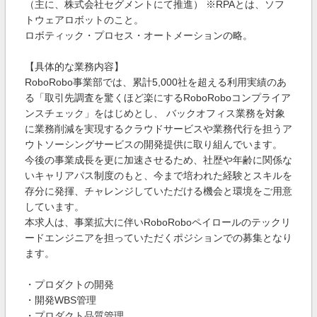
（主に、株式会社セグメントにて推進） ※RPAとは、ソフ
トウェアロボットのこと。
ロボティック・プロセス・オートメーションの略。
【具体的な業務内容】
RoboRobo事業部では、累計5,000社を超える利用実績のあ
る「取引先調査を驚くほど楽にするRoboRoboコンプライア
ンスチェック」をはじめとし、 バックオフィス業務を対象
に業務削減を実現するクラウドサービスや業務代行を担うア
ウトソーシングサービスの開発提供に取り組んでいます。
今後の事業成長を更に加速させるため、社歴や年齢に関係な
いキャリアパス制度のもと、今まで培われた経験とスキルを
存分に発揮、チャレンジしていただける機会と環境をご用意
しています。
本求人は、事業拡大に伴いRoboRoboペイロールのテックリ
ードエンジニアを担っていただくポジションでの募集となり
ます。
・プロダクトの開発
・開発WBS管理
・プロダクト品質管理