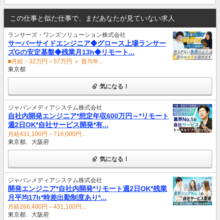
この仕事と似た仕事で、まだあなたが見ていない求人
ランサーズ・ワンズソリューション株式会社
サーバーサイドエンジニア◆グロース上場ランサー
ズGの安定基盤◆残業月13h◆リモート...
■月給：32万円～57万円 ＋ 賞与年...
東京都
気になる！
ジャパンメディアシステム株式会社
自社内開発エンジニア*想定年収600万円～*リモート
週2日OK*自社サービス開発*有...
月給431,100円～716,000円...
東京都、大阪府
気になる！
ジャパンメディアシステム株式会社
開発エンジニア*自社内開発*リモート週2日OK*残業
月平均17h*時差出勤制度あり*...
月給266,400円～431,100円...
東京都、大阪府