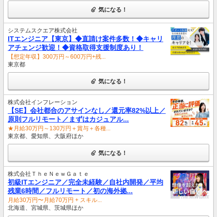
気になる！
システムスクエア株式会社
ITエンジニア【東京】◆直請け案件多数！◆キャリ
アチェンジ歓迎！◆資格取得支援制度あり！
【想定年収】300万円～600万円+残...
東京都
気になる！
株式会社インフレーション
【SE】会社都合のアサインなし／還元率82%以上／
原則フルリモート／まずはカジュアル...
★月給30万円～130万円＋賞与＋各種...
東京都、愛知県、大阪府ほか
気になる！
株式会社ＴｈｅＮｅｗＧａｔｅ
初級ITエンジニア／完全未経験／自社内開発／平均
残業6時間／フルリモート／初の海外拠...
月給30万円〜月給70万円 + スキル...
北海道、宮城県、茨城県ほか