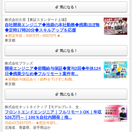
気になる！
株式会社久世【東証スタンダード上場】
自社開発エンジニア◆池袋の本社勤務◆残業ほぼ無
◆定時17時20分◆スキルアップを応援
★想定年収：500万円～600万円 ★...
東京都
気になる！
株式会社プラシズ
開発エンジニア◆前職給与保証◆賞与2回◆年休124
日◆残業少なめ◆フルリモート案件有...
★前職給与保証あり！給料を下げずに転職...
東京都
気になる！
株式会社ネットネイティブ【モデルプレス、女...
フロントエンドエンジニア｜フルリモートOK｜年収
526万円～｜100％自社内開発｜推...
月給43万8375円～ ★想定年収5,...
北海道、青森県、岩手県ほか