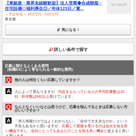
【東銀座・業界未経験歓迎】法人営業◆合成樹脂・
NO IMAGE
住宅設備◇福利厚生◎／年休123日／賞...
＜予定年収＞ 463万円～600万円 ...
東京都
気になる！
詳しい条件で探す
応募に関するよくある質問
（転職EXによく寄せられる一般的な質問）
Q
他の人は何社くらい応募していますか？
A
人によって異なりますが、
内定をもらっている人の平均応募数は10
社、約半数は6社以上
受けています。
Q
なんとなくいいなとは思うけど、応募を悩んでるときは応募しない方
がいいですか？
A
「求人情報だけではよくわからない」「自分で大丈夫なのか」という
不安もあるかと思いますが、
応募して面接を受けるのは会社を知る良
い機会ですし、会社にとってもあなたのことを知る良い機会
と捉えると良い
と思います。