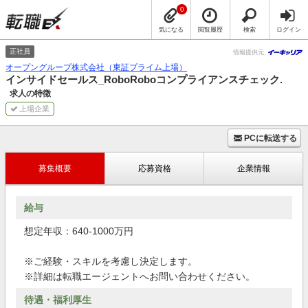
0
気になる
閲覧履歴
検索
ログイン
正社員
情報提供元
オープングループ株式会社（東証プライム上場）
インサイドセールス_RoboRoboコンプライアンスチェック.
求人の特徴
上場企業
PCに転送する
募集概要
応募資格
企業情報
給与
想定年収：640-1000万円
※ご経験・スキルを考慮し決定します。
※詳細は転職エージェントへお問い合わせください。
待遇・福利厚生