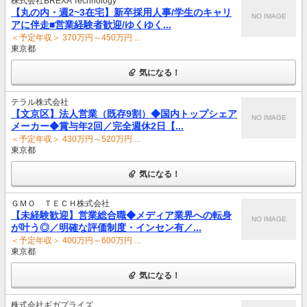
株式会社BREXA Technology
【丸の内・週2~3在宅】新卒採用人事/学生のキャリ
NO IMAGE
アに伴走■営業経験者歓迎/ゆくゆく...
＜予定年収＞ 370万円～450万円 ...
東京都
気になる！
テラル株式会社
【文京区】法人営業（既存9割）◆国内トップシェア
NO IMAGE
メーカー◆賞与年2回／完全週休2日【...
＜予定年収＞ 430万円～520万円 ...
東京都
気になる！
ＧＭＯ ＴＥＣＨ株式会社
【未経験歓迎】営業総合職◆メディア業界への転身
NO IMAGE
が叶う◎／明確な評価制度・インセン有／...
＜予定年収＞ 400万円～600万円 ...
東京都
気になる！
株式会社ギガプライズ