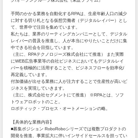
ク/オープングループ株式会社（東証プライム』
手間のかかる業務を自動化するRPAは、生産年齢人口の減少
に対する切り札となる仮想労働者（デジタルレイバー）とし
て、世界中で注目を集めています。
私たちは、業界のリーティングカンパニーとして、デジタル
レイバーの普及を推進し、人が本当にやりたいことだけに集
中できる社会を目指しています。
（主に、RPAテクノロジーズ株式会社にて推進） また実際
にWEB広告事業等の自社ビジネスにおいてもデジタルレイ
バーを積極的に活用することで、ビジネスフローを効率化/
再定義しています。
付加価値が出せる業務に人が注力することで生産性が高いビ
ジネスを実現していきます。
（主に、株式会社セグメントにて推進） ※RPAとは、ソフ
トウェアロボットのこと。
ロボティック・プロセス・オートメーションの略。
【具体的な業務内容】
■募集ポジション RoboRoboシリーズでは複数プロダクトの
開発を推進、事業拡大に伴いインサイドセールスを担ってい