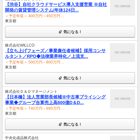
【渋谷】自社クラウドサービス導入支援営業 ※自社
NO IMAGE
開発の賃貸管理システム/年休124日...
＜予定年収＞ 400万円～450万円 ...
東京都
気になる！
株式会社WILLCO
【立ち上げフェーズ／事業責任者候補】採用コンサ
NO IMAGE
ルタント／RPO◆法律業界特化／上流支...
＜予定年収＞ 500万円～800万円 ...
東京都
気になる！
株式会社Ｄ＆Ｄマネージメント
【日本橋】法人営業部長候補※中古車プライシング
NO IMAGE
事業◆グループ合算売上高800億D＆D...
＜予定年収＞ 740万円～895万円 ...
東京都
気になる！
中央化成品株式会社