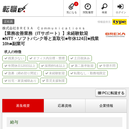
0
気になる
閲覧履歴
検索
ログイン
正社員
情報提供元
株式会社ＢＲＥＸＡ Ｃｏｍｍｕｎｉｃａｔｉｏｎｓ
【業務改善業務（ITサポート）】未経験歓迎
■NTT・ソフトバンク等と直取引■年休124日■残業
10h■副業可
求人の特徴
残業少ない
オフィス内分煙・禁煙
土日祝休み
年間休日120日以上
採用枠5名以上
第二新卒歓迎
学歴不問
急募（締め切り間近）
未経験歓迎
転勤なし・勤務地限定
社宅・家賃補助あり
育児支援制度
PCに転送する
募集概要
応募資格
企業情報
給与