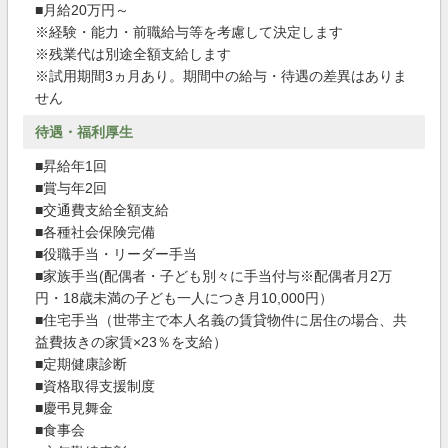
■月給20万円～
※経験・能力・前職給与等を考慮して決定します
※残業代は別途全額支給します
※試用期間3ヵ月あり。期間中の給与・待遇の差異はありま
せん
待遇・福利厚生
■昇給年1回
■賞与年2回
■交通費支給全額支給
■各種社会保険完備
■役職手当・リーダー手当
■家族手当(配偶者・子ども別々に手当付与※配偶者月2万
円・18歳未満の子ども一人につき月10,000円）
■住宅手当（世帯主で本人名義の賃貸物件に居住の場合、共
益費抜きの家賃×23％を支給）
■定期健康診断
■資格取得支援制度
■慶弔見舞金
■食事会