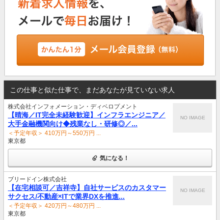
この仕事と似た仕事で、まだあなたが見ていない求人
株式会社インフォメーション・ディベロプメント
【晴海／IT完全未経験歓迎】インフラエンジニア／
NO IMAGE
大手金融機関向け◆残業なし・研修◎／...
＜予定年収＞ 410万円～550万円 ...
東京都
気になる！
ブリードイン株式会社
【在宅相談可／吉祥寺】自社サービスのカスタマー
NO IMAGE
サクセス/不動産×ITで業界DXを推進...
＜予定年収＞ 420万円～480万円 ...
東京都