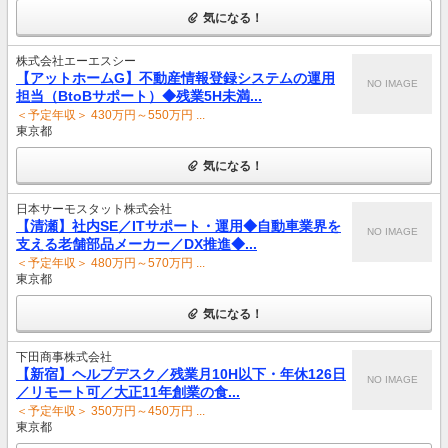
気になる！
株式会社エーエスシー
【アットホームG】不動産情報登録システムの運用
NO IMAGE
担当（BtoBサポート）◆残業5H未満...
＜予定年収＞ 430万円～550万円 ...
東京都
気になる！
日本サーモスタット株式会社
【清瀬】社内SE／ITサポート・運用◆自動車業界を
NO IMAGE
支える老舗部品メーカー／DX推進◆...
＜予定年収＞ 480万円～570万円 ...
東京都
気になる！
下田商事株式会社
【新宿】ヘルプデスク／残業月10H以下・年休126日
NO IMAGE
／リモート可／大正11年創業の食...
＜予定年収＞ 350万円～450万円 ...
東京都