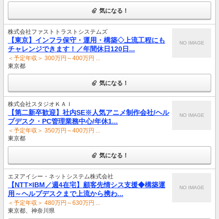
気になる！
株式会社ファストトラストシステムズ
【東京】インフラ保守・運用・構築◇上流工程にも
NO IMAGE
チャレンジできます！／年間休日120日...
＜予定年収＞ 300万円～400万円 ...
東京都
気になる！
株式会社スタジオＫＡＩ
【第二新卒歓迎】社内SE※人気アニメ制作会社/ヘル
NO IMAGE
プデスク・PC管理業務中心/年休1...
＜予定年収＞ 350万円～400万円 ...
東京都
気になる！
エヌアイシー・ネットシステム株式会社
【NTT×IBM／週4在宅】顧客先情シス支援◆構築運
NO IMAGE
用～ヘルプデスクまで上流から携わ...
＜予定年収＞ 480万円～630万円 ...
東京都、神奈川県