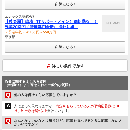
気になる！
エナックス株式会社
【後楽園】総務（ITサポートメイン）※転勤なし！
NO IMAGE
残業20時間／管理部門全般に携わり組...
＜予定年収＞ 450万円～550万円 ...
東京都
気になる！
詳しい条件で探す
応募に関するよくある質問
（転職EXによく寄せられる一般的な質問）
Q
他の人は何社くらい応募していますか？
A
人によって異なりますが、
内定をもらっている人の平均応募数は10
社、約半数は6社以上
受けています。
Q
なんとなくいいなとは思うけど、応募を悩んでるときは応募しない方
がいいですか？