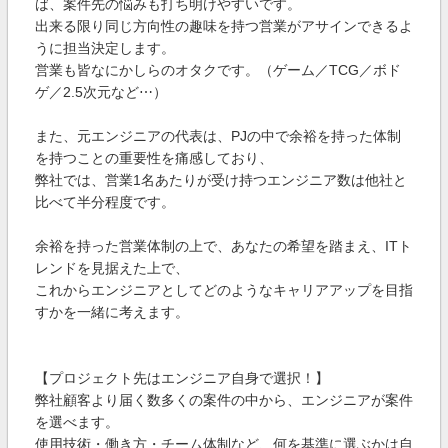
ば、案件先の悩みも打ち明けやすいです。
出来る限り同じ方向性の趣味を持つ営業がアサインできるよ
うに担当決定します。
営業も皆なにかしらのオタクです。（ゲーム／TCG／ボド
ゲ／2.5次元など⋯）
また、元エンジニアの代表は、PJの中で余裕を持った体制
を持つことの重要性を痛感しており、
弊社では、営業1名あたりが受け持つエンジニア数は他社と
比べて半分程度です。
余裕を持った営業体制の上で、あなたの希望を踏まえ、ITト
レンドを見据えた上で、
これからエンジニアとしてどのようなキャリアアップを目指
すかを一緒に考えます。
【プロジェクト先はエンジニア自身で選択！】
弊社顧客より届く数多くの案件の中から、エンジニアが案件
を選べます。
使用技術・働き方・チーム体制など、何を基準に選ぶかは自