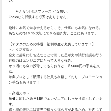
い。」
――そんな“オタ活ファースト”な想い、
Otaksなら我慢する必要はありません。
趣味に本気で向き合えるからこそ、仕事にも本気になれる。
あなたの“好き”を大切にできる働き方、ここにあります。
【オタクのための待遇・福利厚生が充実しています！】
＜オタ活支援＞
全力に趣味に打ち込むことで養った思考力や試行錯誤を行う
行動力はエンジニアにとって大きな強み。
オタ活にも全力投球してもらおうと、月5000円の手当を支
給。
兼業プロとして活躍する社員も在籍しており、プロモーショ
ン手当もあります！
＜高還元率＞
単価に応じた給与制度でエンジニアにしっかり還元していま
す。
還元率の表記には業界で様々な揺らぎがあるため、社内にて