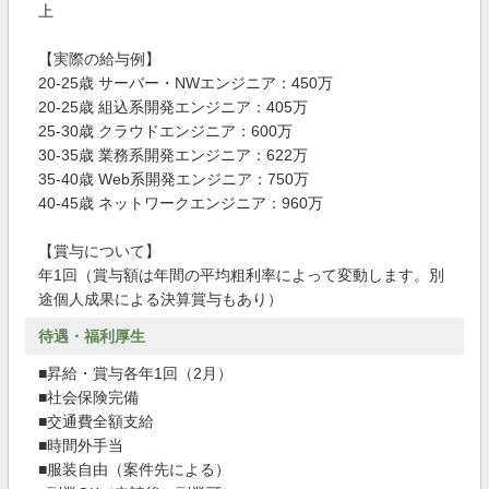
上
【実際の給与例】
20-25歳 サーバー・NWエンジニア：450万
20-25歳 組込系開発エンジニア：405万
25-30歳 クラウドエンジニア：600万
30-35歳 業務系開発エンジニア：622万
35-40歳 Web系開発エンジニア：750万
40-45歳 ネットワークエンジニア：960万
【賞与について】
年1回（賞与額は年間の平均粗利率によって変動します。別
途個人成果による決算賞与もあり）
待遇・福利厚生
■昇給・賞与各年1回（2月）
■社会保険完備
■交通費全額支給
■時間外手当
■服装自由（案件先による）