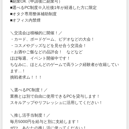
■副業OK（申請後に副業可）
■選べるPC制度※入社後1年が経過した方に限定
■オタク専用整体補助制度
■オフィス内禁煙
＼交流会は積極的に開催！／
・カード、ボードゲーム、ビデオなどの大会！
・コスメやグッズなどを見せ合う交流会！
・お酒やご飯などの品評会！ などなど
ほぼ毎週、イベント開催中です！
ちなみに、ほとんどのゲームで高ランク経験者が在籍してい
ます...！
挑戦者求ム！！！
＼選べるPC制度！／
業務とは別で自由に使用できるPCを貸与します！
スキルアップやリフレッシュに活用してください！
＼推し活手当制度！／
毎月5000円を給与と別に支給します！
ぜひ、あなたの推し活に使ってください！