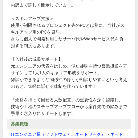
内訳まで詳しく開示しています。
＜スキルアップ支援＞
使用が制限されるプロジェクト先のPCとは別に、当社がス
キルアップ用のPCを貸与。
さらに個人で開発利用したサーバ代やWebサービス代を負
担する制度もあります。
【入社後の成長サポート】
元エンジニアの代表をはじめ、似た趣味を持つ営業担当をア
サインして1人1人のキャリア形成をサポート。
雑談ができるような関係性のほうが相談しやすいという考え
のもと、気軽に話せる体制を作っています！
「余裕を持って回せる人数配置」の重要性を深く認識し、
技術や工程のステップアップフローから案件先での悩みまで
手厚く念入りにサポートします。
募集職種
ITエンジニア系（ソフトウェア、ネットワーク）
>
ネット