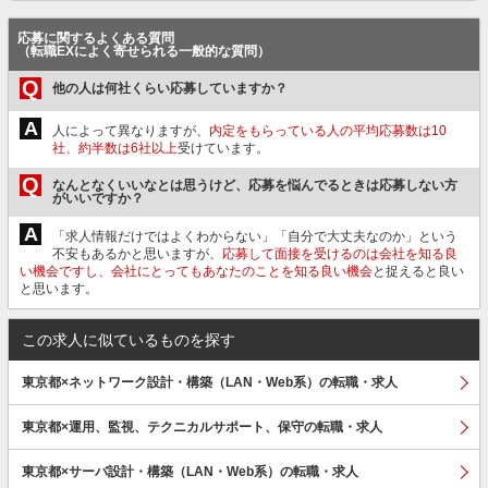
応募に関するよくある質問
（転職EXによく寄せられる一般的な質問）
Q
他の人は何社くらい応募していますか？
A
人によって異なりますが、
内定をもらっている人の平均応募数は10
社、約半数は6社以上
受けています。
Q
なんとなくいいなとは思うけど、応募を悩んでるときは応募しない方
がいいですか？
A
「求人情報だけではよくわからない」「自分で大丈夫なのか」という
不安もあるかと思いますが、
応募して面接を受けるのは会社を知る良
い機会ですし、会社にとってもあなたのことを知る良い機会
と捉えると良い
と思います。
この求人に似ているものを探す
東京都×ネットワーク設計・構築（LAN・Web系）の転職・求人
東京都×運用、監視、テクニカルサポート、保守の転職・求人
東京都×サーバ設計・構築（LAN・Web系）の転職・求人