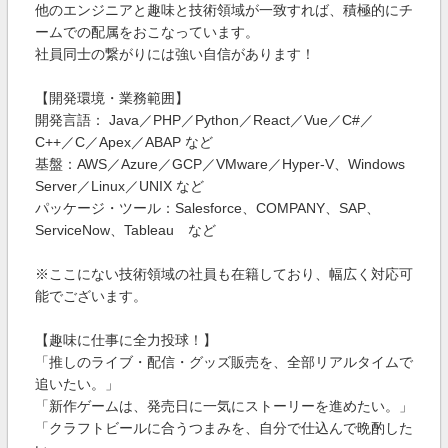
他のエンジニアと趣味と技術領域が一致すれば、積極的にチ
ームでの配属をおこなっています。
社員同士の繋がりには強い自信があります！
【開発環境・業務範囲】
開発言語： Java／PHP／Python／React／Vue／C#／
C++／C／Apex／ABAP など
基盤：AWS／Azure／GCP／VMware／Hyper-V、Windows
Server／Linux／UNIX など
パッケージ・ツール：Salesforce、COMPANY、SAP、
ServiceNow、Tableau など
※ここにない技術領域の社員も在籍しており、幅広く対応可
能でございます。
【趣味に仕事に全力投球！】
「推しのライブ・配信・グッズ販売を、全部リアルタイムで
追いたい。」
「新作ゲームは、発売日に一気にストーリーを進めたい。」
「クラフトビールに合うつまみを、自分で仕込んで晩酌した