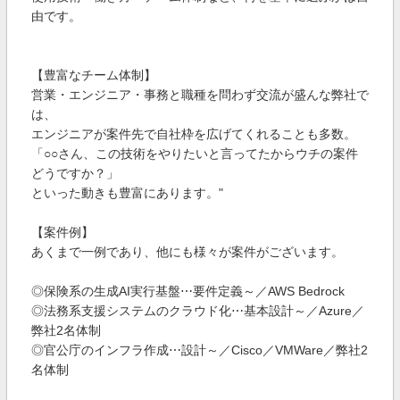
由です。
【豊富なチーム体制】
営業・エンジニア・事務と職種を問わず交流が盛んな弊社で
は、
エンジニアが案件先で自社枠を広げてくれることも多数。
「○○さん、この技術をやりたいと言ってたからウチの案件
どうですか？」
といった動きも豊富にあります。"
【案件例】
あくまで一例であり、他にも様々が案件がございます。
◎保険系の生成AI実行基盤⋯要件定義～／AWS Bedrock
◎法務系支援システムのクラウド化⋯基本設計～／Azure／
弊社2名体制
◎官公庁のインフラ作成⋯設計～／Cisco／VMWare／弊社2
名体制