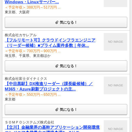
Windows・Linuxサーバー...
＜予定年収＞ 388万円～517万円 ...
東京都、大阪府
気になる！
株式会社カサレアル
【フルリモート可】クラウドインフラエンジニア
NO IMAGE
（リーダー候補）■プライム案件多数｜年休...
＜予定年収＞ 700万円～900万円 ...
埼玉県、千葉県、東京都ほか
気になる！
株式会社富士ダイナミクス
【中目黒駅】DX推進リーダー（課長級候補）／
NO IMAGE
M365・Azure刷新プロジェクトの主...
＜予定年収＞ 550万円～650万円 ...
東京都
気になる！
ＳＯＭＰＯシステムズ株式会社
【立川】金融業界の基幹アプリケーション開発環境
NO IMAGE