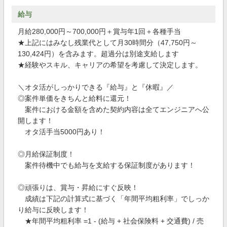
給与
月給280,000円～700,000円＋賞与年1回＋各種手当
★上記にはみなし残業代として月30時間分（47,750円～
130,424円）を含みます。超過分は別途支給します
★経験やスキル、キャリアの希望を考慮して決定します。
＼オタ活がしっかりできる『給与』と『休暇』／
◎案件単価をきちんと給料に還元！
案件における金額を含めた契約内容は全てエンジニアへ公
開します！
オタ活手当5000円あり！
◎月給保証制度！
案件待機中でも給与を支給する保証制度があります！
◎頑張りは、賞与・昇給にすぐ反映！
成績は下記の計算式に基づく「年間平均粗利率」でしっか
り給与に反映します！
★年間平均粗利率 =1 - (給与 + 社会保険料 + 交通費) / 売