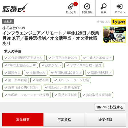
0
気になる
閲覧履歴
検索
ログイン
正社員
情報提供元
株式会社Otaks
インフラエンジニア／リモート／年休128日／残業
月9h以下／案件選択制／オタ活手当・オタ活休暇
あり
求人の特徴
20代管理職登用実績あり
社員平均年齢20代
中途入社30%以上
2年以上連続売上UP
残業少ない
オフィス内分煙・禁煙
服装自由
土日祝休み
年間休日120日以上
採用枠5名以上
第二新卒歓迎
学歴不問
Uターン・Iターン歓迎
急募（締め切り間近）
転勤なし・勤務地限定
管理職・マネージャー職採用
育児支援制度
資格取得支援制度
PCに転送する
募集概要
応募資格
企業情報