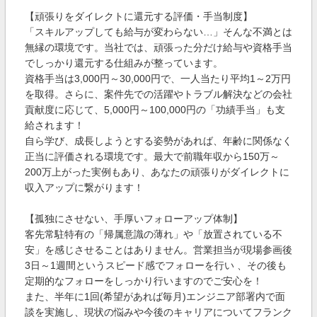
【頑張りをダイレクトに還元する評価・手当制度】
「スキルアップしても給与が変わらない…」そんな不満とは
無縁の環境です。当社では、頑張った分だけ給与や資格手当
でしっかり還元する仕組みが整っています。
資格手当は3,000円～30,000円で、一人当たり平均1～2万円
を取得。さらに、案件先での活躍やトラブル解決などの会社
貢献度に応じて、5,000円～100,000円の「功績手当」も支
給されます！
自ら学び、成長しようとする姿勢があれば、年齢に関係なく
正当に評価される環境です。最大で前職年収から150万～
200万上がった実例もあり、あなたの頑張りがダイレクトに
収入アップに繋がります！
【孤独にさせない、手厚いフォローアップ体制】
客先常駐特有の「帰属意識の薄れ」や「放置されている不
安」を感じさせることはありません。営業担当が現場参画後
3日～1週間というスピード感でフォローを行い 、その後も
定期的なフォローをしっかり行いますのでご安心を！
また、半年に1回(希望があれば毎月)エンジニア部署内で面
談を実施し、現状の悩みや今後のキャリアについてフランク