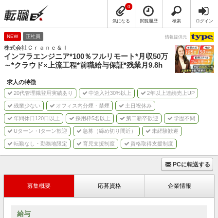
0
気になる
閲覧履歴
検索
ログイン
NEW
正社員
情報提供元
株式会社Ｃｒａｎｅ＆Ｉ
インフラエンジニア*100％フルリモート*月収50万
～*クラウド×上流工程*前職給与保証*残業月9.8h
求人の特徴
20代管理職登用実績あり
中途入社30%以上
2年以上連続売上UP
残業少ない
オフィス内分煙・禁煙
土日祝休み
年間休日120日以上
採用枠5名以上
第二新卒歓迎
学歴不問
Uターン・Iターン歓迎
急募（締め切り間近）
未経験歓迎
転勤なし・勤務地限定
育児支援制度
資格取得支援制度
PCに転送する
募集概要
応募資格
企業情報
給与