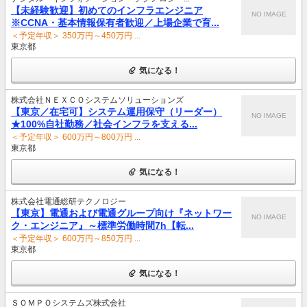
【未経験歓迎】初めてのインフラエンジニア
NO IMAGE
※CCNA・基本情報保有者歓迎／上場企業で育...
＜予定年収＞ 350万円～450万円 ...
東京都
気になる！
株式会社ＮＥＸＣＯシステムソリューションズ
【東京／在宅可】システム運用保守（リーダー）
NO IMAGE
★100%自社勤務／社会インフラを支える...
＜予定年収＞ 600万円～800万円 ...
東京都
気になる！
株式会社電通総研テクノロジー
【東京】電通および電通グループ向け『ネットワー
NO IMAGE
ク・エンジニア』～標準労働時間7h【転...
＜予定年収＞ 600万円～850万円 ...
東京都
気になる！
ＳＯＭＰＯシステムズ株式会社