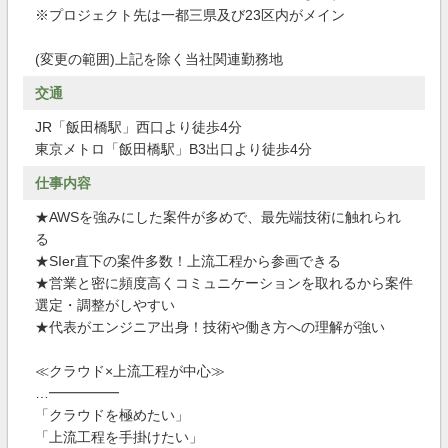
※プロジェクト先は一都三県及び23区内がメイン
(変更の範囲)上記を除く当社関連勤務地
交通
JR「飯田橋駅」西口より徒歩4分
東京メトロ「飯田橋駅」B3出口より徒歩4分
仕事内容
★AWSを強みにした案件が多めで、最先端技術に触れられ
る
★SIer直下の案件多数！上流工程から参画できる
★営業と密に頻度高くコミュニケーションを取れるから案件
選定・調整がしやすい
★代表がエンジニア出身！技術や働き方への理解が強い
≪クラウド×上流工程が中心≫
…━━━━━
「クラウドを極めたい」
「上流工程を手掛けたい」