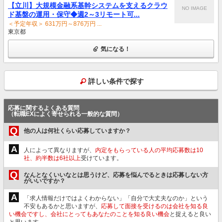
【立川】大規模金融系基幹システムを支えるクラウ
NO IMAGE
ド基盤の運用・保守◆週2～3リモート可...
＜予定年収＞ 631万円～876万円 ...
東京都
気になる！
詳しい条件で探す
応募に関するよくある質問
（転職EXによく寄せられる一般的な質問）
Q
他の人は何社くらい応募していますか？
A
人によって異なりますが、
内定をもらっている人の平均応募数は10
社、約半数は6社以上
受けています。
Q
なんとなくいいなとは思うけど、応募を悩んでるときは応募しない方
がいいですか？
A
「求人情報だけではよくわからない」「自分で大丈夫なのか」という
不安もあるかと思いますが、
応募して面接を受けるのは会社を知る良
い機会ですし、会社にとってもあなたのことを知る良い機会
と捉えると良い
と思います。