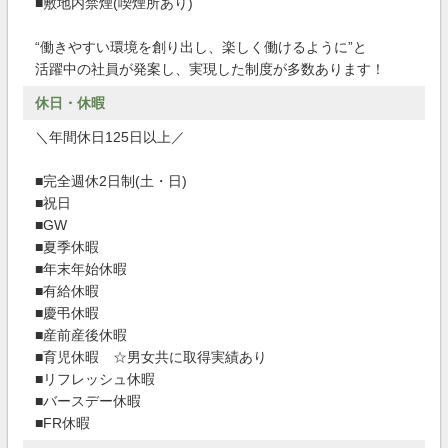
■敷地内禁煙(喫煙所あり)
“働きやすい環境を創り出し、楽しく働けるように”と
活躍中の社員が発案し、実現した制度が多数あります！
休日・休暇
＼年間休日125日以上／
■完全週休2日制(土・日)
■祝日
■GW
■夏季休暇
■年末年始休暇
■有給休暇
■慶弔休暇
■産前産後休暇
■育児休暇 ☆男女共に取得実績あり
■リフレッシュ休暇
■バースデー休暇
■FR休暇