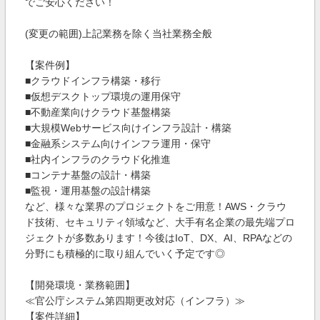
でご安心ください！
(変更の範囲)上記業務を除く当社業務全般
【案件例】
■クラウドインフラ構築・移⾏
■仮想デスクトップ環境の運⽤保守
■不動産業向けクラウド基盤構築
■大規模Webサービス向けインフラ設計・構築
■金融系システム向けインフラ運用・保守
■社内インフラのクラウド化推進
■コンテナ基盤の設計・構築
■監視・運用基盤の設計構築
など、様々な業界のプロジェクトをご用意！AWS・クラウ
ド技術、セキュリティ領域など、大手有名企業の最先端プロ
ジェクトが多数あります！今後はIoT、DX、AI、RPAなどの
分野にも積極的に取り組んでいく予定です◎
【開発環境・業務範囲】
≪官公庁システム第四期更改対応（インフラ）≫
【案件詳細】