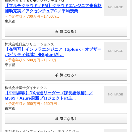
株式会社ＳＩ＆Ｃ◆アクセンチュアG
【マルチクラウド／PM】クラウドエンジニア◆資格
NO IMAGE
補助充実／アクセンチュアG／平均残業...
＜予定年収＞ 700万円～1,400万...
東京都
気になる！
株式会社日立ソリューションズ
【在宅可】インフラエンジニア（Splunk・オブザー
NO IMAGE
バビリティ領域）◆Splunk社...
＜予定年収＞ 580万円～1,020万...
東京都
気になる！
株式会社富士ダイナミクス
【中目黒駅】DX推進リーダー（課長級候補）／
NO IMAGE
M365・Azure刷新プロジェクトの主...
＜予定年収＞ 550万円～650万円 ...
東京都
気になる！
デジタル・インフォメーション・テクノロジー...