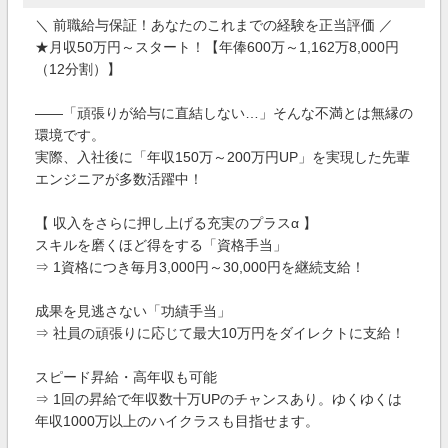
＼ 前職給与保証！あなたのこれまでの経験を正当評価 ／
★月収50万円～スタート！【年俸600万～1,162万8,000円
（12分割）】
――「頑張りが給与に直結しない…」そんな不満とは無縁の
環境です。
実際、入社後に「年収150万～200万円UP」を実現した先輩
エンジニアが多数活躍中！
【 収入をさらに押し上げる充実のプラスα 】
スキルを磨くほど得をする「資格手当」
⇒ 1資格につき毎月3,000円～30,000円を継続支給！
成果を見逃さない「功績手当」
⇒ 社員の頑張りに応じて最大10万円をダイレクトに支給！
スピード昇給・高年収も可能
⇒ 1回の昇給で年収数十万UPのチャンスあり。ゆくゆくは
年収1000万以上のハイクラスも目指せます。