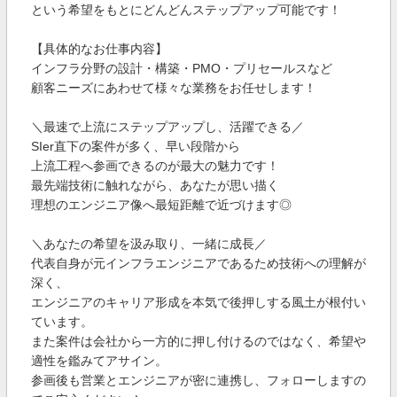
という希望をもとにどんどんステップアップ可能です！
【具体的なお仕事内容】
インフラ分野の設計・構築・PMO・プリセールスなど
顧客ニーズにあわせて様々な業務をお任せします！
＼最速で上流にステップアップし、活躍できる／
SIer直下の案件が多く、早い段階から
上流工程へ参画できるのが最大の魅力です！
最先端技術に触れながら、あなたが思い描く
理想のエンジニア像へ最短距離で近づけます◎
＼あなたの希望を汲み取り、一緒に成長／
代表自身が元インフラエンジニアであるため技術への理解が
深く、
エンジニアのキャリア形成を本気で後押しする風土が根付い
ています。
また案件は会社から一方的に押し付けるのではなく、希望や
適性を鑑みてアサイン。
参画後も営業とエンジニアが密に連携し、フォローしますの