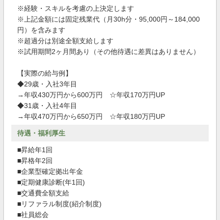
※経験・スキルを考慮の上決定します
※上記金額には固定残業代（月30h分・95,000円～184,000
円）を含みます
※超過分は別途全額支給します
※試用期間2ヶ月間あり（その他待遇に差異はありません）
【実際の給与例】
◆29歳・入社3年目
→年収430万円から600万円 ☆年収170万円UP
◆31歳・入社4年目
→年収470万円から650万円 ☆年収180万円UP
待遇・福利厚生
■昇給年1回
■昇格年2回
■企業型確定拠出年金
■定期健康診断(年1回)
■交通費全額支給
■リファラル制度(紹介制度)
■社員総会