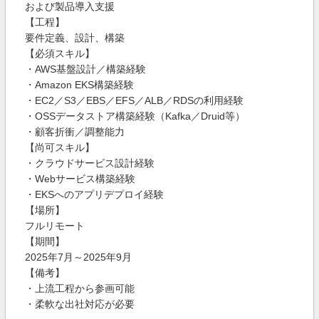
および製品導入支援
【工程】
要件定義、設計、構築
【必須スキル】
・AWS基盤設計／構築経験
・Amazon EKS構築経験
・EC2／S3／EBS／EFS／ALB／RDSの利用経験
・OSSデータストア構築経験（Kafka／Druid等）
・顧客折衝／調整能力
【尚可スキル】
・クラウドサービス設計経験
・Webサービス構築経験
・EKSへのアプリデプロイ経験
【場所】
フルリモート
【期間】
2025年7月～2025年9月
【備考】
・上流工程から参画可能
・柔軟な出社対応が必要