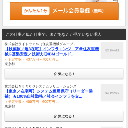
この仕事と似た仕事で、まだあなたが見ていない求人
株式会社ライトウェル（住友重機械グループ）
【秋葉原／週3在宅】インフラエンジニア＠住友重機
NO IMAGE
械G基盤安定／技術力◎IBMゴールド...
＜予定年収＞ 437万円～700万円 ...
東京都
気になる！
株式会社ＮＥＸＣＯシステムソリューションズ
【東京／在宅可】システム運用保守（リーダー候
NO IMAGE
補）★100%自社勤務／社会インフラを支...
＜予定年収＞ 400万円～600万円 ...
東京都
気になる！