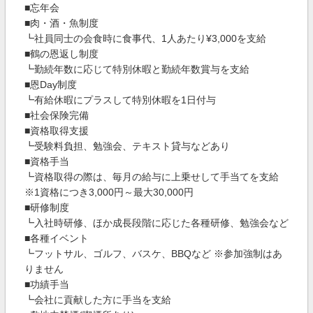
■忘年会
■肉・酒・魚制度
┗社員同士の会食時に食事代、1人あたり¥3,000を支給
■鶴の恩返し制度
┗勤続年数に応じて特別休暇と勤続年数賞与を支給
■恩Day制度
┗有給休暇にプラスして特別休暇を1日付与
■社会保険完備
■資格取得支援
┗受験料負担、勉強会、テキスト貸与などあり
■資格手当
┗資格取得の際は、毎月の給与に上乗せして手当てを支給
※1資格につき3,000円～最大30,000円
■研修制度
┗入社時研修、ほか成長段階に応じた各種研修、勉強会など
■各種イベント
┗フットサル、ゴルフ、バスケ、BBQなど ※参加強制はあ
りません
■功績手当
┗会社に貢献した方に手当を支給