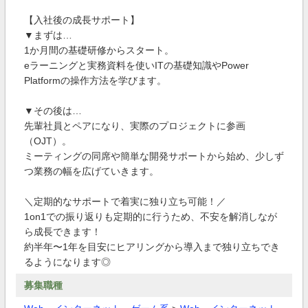
【入社後の成長サポート】
▼まずは…
1か月間の基礎研修からスタート。
eラーニングと実務資料を使いITの基礎知識やPower
Platformの操作方法を学びます。
▼その後は…
先輩社員とペアになり、実際のプロジェクトに参画
（OJT）。
ミーティングの同席や簡単な開発サポートから始め、少しず
つ業務の幅を広げていきます。
＼定期的なサポートで着実に独り立ち可能！／
1on1での振り返りも定期的に行うため、不安を解消しなが
ら成長できます！
約半年〜1年を目安にヒアリングから導入まで独り立ちでき
るようになります◎
募集職種