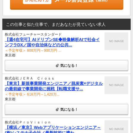
この仕事と似た仕事で、まだあなたが見ていない求人
株式会社フューチャースタンダード
【週4在宅可】AIドリブンSE◆映像解析AIで社会イ
NO IMAGE
ンフラDX／国や自治体などの公共...
＜予定年収＞ 600万円～900万円 ...
東京都
気になる！
株式会社ＪＥＲＡ Ｃｒｏｓｓ
【東京】新規事業開発エンジニア／脱炭素×デジタル
NO IMAGE
の最前線で事業開発に挑戦【転職支援サ...
＜予定年収＞ 616万円～1,420万...
東京都
気になる！
株式会社ＰｒｏＶｉｓｉｏｎ
【横浜／東京】Webアプリケーションエンジニア～
NO IMAGE
(株)システナ子会社／最新技術に携わ...