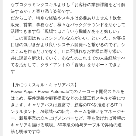
なプログラミングスキルよりも「お客様の業務課題をどう解
決するか」と寄り添う姿勢です。
だからこそ、特別な経験やスキルは必要ありません！飲食、
販売、営業、事務など、様々なバックグラウンドを活かして
活躍できます◎「現場ではこういう機能があると嬉しい」
「この画面はもっとシンプルな方がいい」といった、お客様
目線の気づきがより良いシステム開発へと繋がるのです。シ
ステムを作るだけでなく、ITに不慣れなお客様に寄り添い、
共に課題を解決していく。あなたのこれまでの人生経験すべ
てを活かして、クライアントの「冒険」をサポートできま
す！
【身につくスキル・キャリアパス】
Power Apps・Power Automateでのノーコード開発スキルを
はじめ、要件定義や顧客提案などの上流工程スキルが身につ
きます。キャリアパスは豊富で、顧客のDXを推進するITコ
ンサルタント、AI領域への転向、チームを率いるマネージャ
ー、新規事業の立ち上げメンバーなど、手を挙げれば希望の
キャリアを描ける環境。30等級の給与テーブルで昇給の道
筋も明確です◎