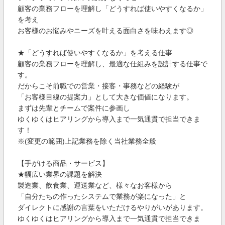
顧客の業務フローを理解し「どうすれば使いやすくなるか」
を考え
お客様のお悩みやニーズを叶える面白さを味わえます◎
★「どうすれば使いやすくなるか」を考える仕事
顧客の業務フローを理解し、最適な仕組みを設計する仕事で
す。
だからこそ前職での営業・接客・事務などの経験が
「お客様目線の提案力」として大きな価値になります。
まずは先輩とチームで案件に参画し
ゆくゆくはヒアリングから導入まで一気通貫で担当できま
す！
※(変更の範囲)上記業務を除く当社業務全般
【手がける商品・サービス】
★幅広い業界の課題を解決
製造業、飲食業、運送業など、様々なお客様から
「自分たちの作ったシステムで業務が楽になった」と
ダイレクトに感謝の言葉をいただけるやりがいがあります。
ゆくゆくはヒアリングから導入まで一気通貫で担当できま