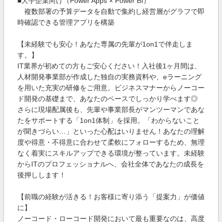
■大手企業向け（Power Apps × Power BI）
複数部署の予算データを自動で集約し経営層がグラフで即
時確認できる管理アプリを構築
【未経験でも安心！あなた専属の先輩が1on1で伴走しま
す。】
IT業界が初めての方もご安心ください！入社後1ヶ月間は、
人材開発事業部が作成した独自の実務資料や、eラーニング
を用いた充実の研修をご用意。ビジネスマナーからノーコー
ド開発の基礎まで、あなたのペースでしっかり学べます◎
さらに現場配属後も、先輩や事業部長がマンツーマンであな
たをサポートする「1on1体制」を採用。「わからないこと
が聞きづらい…」といった心配はいりません！あなたの理解
度や得意・不得意に合わせて柔軟にフォローするため、無理
なく着実にスキルアップできる環境が整っています。未経験
からITのプロフェッショナルへ、会社全体であなたの成長を
後押しします！
【前職の経験が活きる！お客様に寄り添う「提案力」が価値
に】
ノーコード・ローコード開発において最も重要なのは、高度