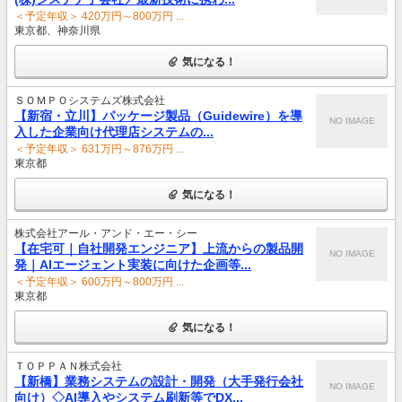
＜予定年収＞ 420万円～800万円 ...
東京都、神奈川県
気になる！
ＳＯＭＰＯシステムズ株式会社
【新宿・立川】パッケージ製品（Guidewire）を導
NO IMAGE
入した企業向け代理店システムの...
＜予定年収＞ 631万円～876万円 ...
東京都
気になる！
株式会社アール・アンド・エー・シー
【在宅可｜自社開発エンジニア】上流からの製品開
NO IMAGE
発｜AIエージェント実装に向けた企画等...
＜予定年収＞ 600万円～800万円 ...
東京都
気になる！
ＴＯＰＰＡＮ株式会社
【新橋】業務システムの設計・開発（大手発行会社
NO IMAGE
向け）◇AI導入やシステム刷新等でDX...