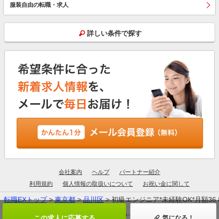
服装自由の転職・求人
詳しい条件で探す
会社案内
ヘルプ
パートナー紹介
利用規約
個人情報の取扱いについて
お祝い金に関して
転職EXトップ
>
東京都
>
品川区
> 初級エンジニア*未経験OK*月額36
厚生労働大臣許可：13-ユ-305190
この求人に応募する
気になる！