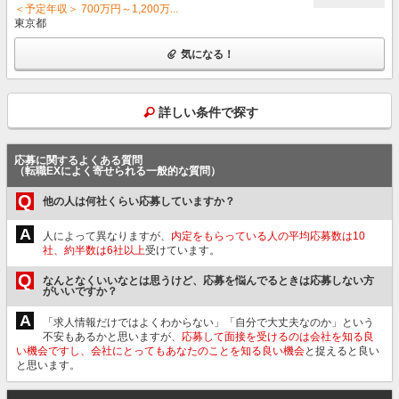
＜予定年収＞ 700万円～1,200万...
東京都
気になる！
詳しい条件で探す
応募に関するよくある質問
（転職EXによく寄せられる一般的な質問）
Q
他の人は何社くらい応募していますか？
A
人によって異なりますが、
内定をもらっている人の平均応募数は10
社、約半数は6社以上
受けています。
Q
なんとなくいいなとは思うけど、応募を悩んでるときは応募しない方
がいいですか？
A
「求人情報だけではよくわからない」「自分で大丈夫なのか」という
不安もあるかと思いますが、
応募して面接を受けるのは会社を知る良
い機会ですし、会社にとってもあなたのことを知る良い機会
と捉えると良い
と思います。