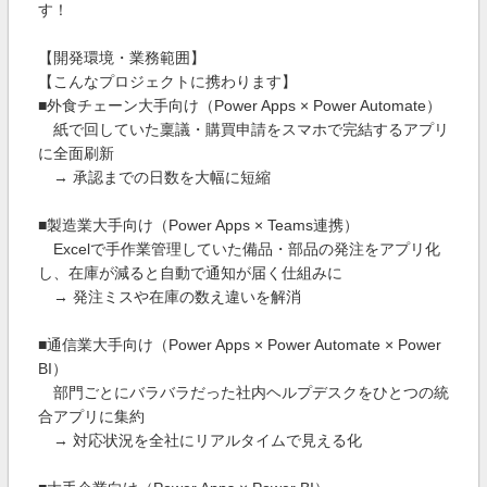
す！
【開発環境・業務範囲】
【こんなプロジェクトに携わります】
■外食チェーン大手向け（Power Apps × Power Automate）
紙で回していた稟議・購買申請をスマホで完結するアプリ
に全面刷新
→ 承認までの日数を大幅に短縮
■製造業大手向け（Power Apps × Teams連携）
Excelで手作業管理していた備品・部品の発注をアプリ化
し、在庫が減ると自動で通知が届く仕組みに
→ 発注ミスや在庫の数え違いを解消
■通信業大手向け（Power Apps × Power Automate × Power
BI）
部門ごとにバラバラだった社内ヘルプデスクをひとつの統
合アプリに集約
→ 対応状況を全社にリアルタイムで見える化