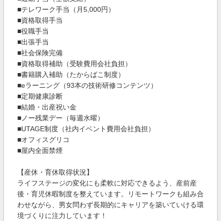
■テレワーク手当（月5,000円）
■資格取得手当
■役職手当
■出張手当
■社会保険完備
■資格取得補助（受験費用会社負担）
■書籍購入補助（たからばこ制度）
■eラーニング（93本の技術研修コンテンツ）
■定期健康診断
■結婚・出産祝い金
■ノー残業デー（毎週水曜）
■UTAGE制度（社内イベント費用会社負担）
■オフィスグリコ
■屋内全面禁煙
【産休・育休取得状況】
ライフステージの変化にも柔軟に対応できるよう、産前産
後・育児休暇制度を整えています。リモートワークも組み合
わせながら、男女問わず長期的にキャリアを築いていける環
境づくりに注力しています！