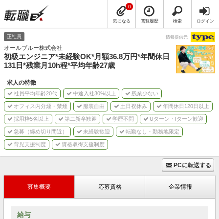
0
気になる
閲覧履歴
検索
ログイン
正社員
情報提供元
オールブルー株式会社
初級エンジニア*未経験OK*月額36.8万円*年間休日
131日*残業月10h程*平均年齢27歳
求人の特徴
社員平均年齢20代
中途入社30%以上
残業少ない
オフィス内分煙・禁煙
服装自由
土日祝休み
年間休日120日以上
採用枠5名以上
第二新卒歓迎
学歴不問
Uターン・Iターン歓迎
急募（締め切り間近）
未経験歓迎
転勤なし・勤務地限定
育児支援制度
資格取得支援制度
PCに転送する
募集概要
応募資格
企業情報
給与