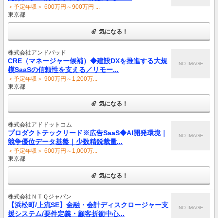
＜予定年収＞ 600万円～900万円 ...
東京都
気になる！
株式会社アンドパッド
CRE（マネージャー候補）◆建設DXを推進する大規
NO IMAGE
模SaaSの信頼性を支える／リモー...
＜予定年収＞ 900万円～1,200万...
東京都
気になる！
株式会社アドドットコム
プロダクトテックリード※広告SaaS◆AI開発環境｜
NO IMAGE
競争優位データ基盤｜少数精鋭裁量...
＜予定年収＞ 600万円～1,000万...
東京都
気になる！
株式会社ＮＴＱジャパン
【浜松町/上流SE】金融・会計ディスクロージャー支
NO IMAGE
援システム/要件定義・顧客折衝中心...