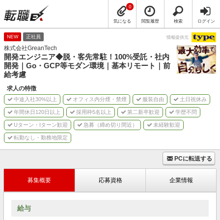
0
気になる
閲覧履歴
検索
ログイン
NEW
正社員
情報提供元
株式会社GreanTech
開発エンジニア◆脱・客先常駐！100%受託・社内
開発｜Go・GCP等モダン環境｜基本リモート｜前
給考慮
求人の特徴
中途入社30%以上
オフィス内分煙・禁煙
服装自由
土日祝休み
年間休日120日以上
採用枠5名以上
第二新卒歓迎
学歴不問
Uターン・Iターン歓迎
急募（締め切り間近）
未経験歓迎
転勤なし・勤務地限定
PCに転送する
募集概要
応募資格
企業情報
給与