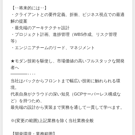
【‥将来的には‥】
・クライアントとの要件定義、折衝、ビジネス視点での最適
解の提案
・最先端のアーキテクチャ設計
・プロジェクト計画、進捗管理（WBS作成、リスク管理
等）
・エンジニアチームのリード、マネジメント
★モダン技術を駆使し、市場価値の高いフルスタックな開発
者へ
━━━━‥‥
当社はバックからフロントまで幅広い技術に触れられる環
境。
代表自身がクラウドの深い知見（GCPサーバーレス構成な
ど）を持つため、
最先端の設計から実装まで実務を通して一貫して学べます。
※(変更の範囲)上記業務を除く当社業務全般
【開発環境・業務範囲】