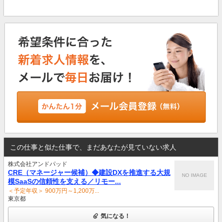
この仕事と似た仕事で、まだあなたが見ていない求人
株式会社アンドパッド
CRE（マネージャー候補）◆建設DXを推進する大規
NO IMAGE
模SaaSの信頼性を支える／リモー...
＜予定年収＞ 900万円～1,200万...
東京都
気になる！