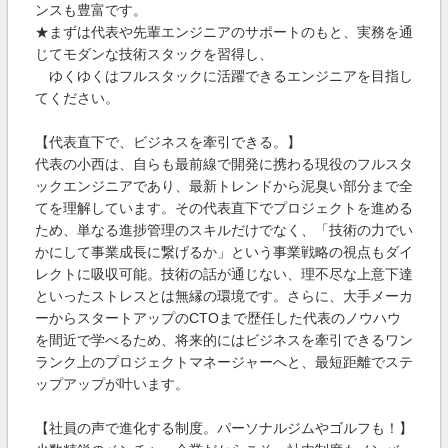
ンスも豊富です。
★まずは代表や先輩エンジニアのサポートのもと、実務を通
じてモダンな技術スタックを習得し、
ゆくゆくはフルスタックに活躍できるエンジニアを目指し
てください。
【代表直下で、ビジネスを牽引できる。】
代表の小西は、自らも最前線で開発に携わる現役のフルスタ
ックエンジニアであり、最新トレンドから泥臭い部分まで全
てを理解しています。その代表直下でプロジェクトを進める
ため、単なる進捗管理のスキルだけでなく、「技術の力でい
かにして事業成長に繋げるか」という事業戦略の視点もダイ
レクトに吸収可能。技術の話が通じない、理不尽な上意下達
といったストレスとは無縁の環境です。さらに、大手メーカ
ーからスタートアップのCTOまで歴任した代表のノウハウ
を間近で学べるため、将来的にはビジネスを牽引できるワン
ランク上のプロジェクトマネージャーへと、最短距離でステ
ップアップが叶います。
【社員の声で進化する制度。パーソナルジムやゴルフも！】