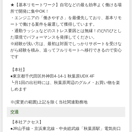
★【基本リモートワーク】自宅などの最も効率よく働ける場
所で開発に集中OK！
・エンジニアの「働きやすさ」を最優先しており、基本リモ
ートで働ける案件を厳選して獲得しています。
・通勤ラッシュなどのストレス要因とは無縁！のびのびとし
た環境でパフォーマンスを発揮してください。
※経験が浅い方は、最初は対面でしっかりサポートを受けな
がら経験を積み、追ってフルリモートへ移行できるので安心
です
【本社】
●東京都千代田区外神田4-14-1 秋葉原UDX 4F
┗月1回の出社時には、秋葉原周辺のグルメ・お買い物を楽
しめます
※(変更の範囲)上記を除く当社関連勤務地
交通
【本社アクセス】
●JR山手線・京浜東北線・中央総武線「秋葉原駅」電気街口