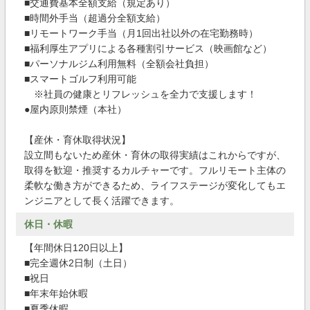
■交通費基本全額支給（規定あり）
■時間外手当（超過分全額支給）
■リモートワーク手当（月1回出社以外の在宅勤務時）
■福利厚生アプリによる各種割引サービス（映画館など）
■パーソナルジム利用無料（全額会社負担）
■スマートゴルフ利用可能
※社員の健康とリフレッシュを全力で支援します！
●屋内原則禁煙（本社）
【産休・育休取得状況】
設立間もないため産休・育休の取得実績はこれからですが、
取得を歓迎・推奨するカルチャーです。フルリモート主体の
柔軟な働き方ができるため、ライフステージが変化してもエ
ンジニアとして長く活躍できます。
休日・休暇
【年間休日120日以上】
■完全週休2日制（土日）
■祝日
■年末年始休暇
■夏季休暇