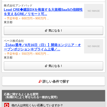
株式会社アンドパッド
Lead CRE◆建設DXを推進する大規模SaaSの信頼性
NO IMAGE
を支えるCRE／リモート可...
＜予定年収＞ 600万円～900万円 ...
東京都
気になる！
ベース株式会社
【1day選考／8月16日（日）】開発エンジニア・オ
NO IMAGE
ープンポジション※プライム上場／...
＜予定年収＞ 550万円～900万円 ...
東京都
気になる！
詳しい条件で探す
応募に関するよくある質問
（転職EXによく寄せられる一般的な質問）
Q
他の人は何社くらい応募していますか？