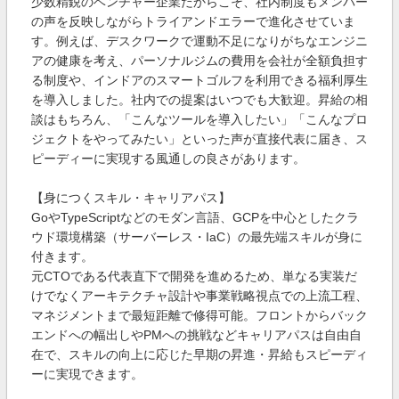
少数精鋭のベンチャー企業だからこそ、社内制度もメンバー
の声を反映しながらトライアンドエラーで進化させていま
す。例えば、デスクワークで運動不足になりがちなエンジニ
アの健康を考え、パーソナルジムの費用を会社が全額負担す
る制度や、インドアのスマートゴルフを利用できる福利厚生
を導入しました。社内での提案はいつでも大歓迎。昇給の相
談はもちろん、「こんなツールを導入したい」「こんなプロ
ジェクトをやってみたい」といった声が直接代表に届き、ス
ピーディーに実現する風通しの良さがあります。
【身につくスキル・キャリアパス】
GoやTypeScriptなどのモダン言語、GCPを中心としたクラ
ウド環境構築（サーバーレス・IaC）の最先端スキルが身に
付きます。
元CTOである代表直下で開発を進めるため、単なる実装だ
けでなくアーキテクチャ設計や事業戦略視点での上流工程、
マネジメントまで最短距離で修得可能。フロントからバック
エンドへの幅出しやPMへの挑戦などキャリアパスは自由自
在で、スキルの向上に応じた早期の昇進・昇給もスピーディ
ーに実現できます。