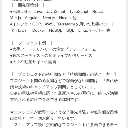
【‥開発環境例‥】
●言語：Go、Java、JavaScript、TypeScript、React、
Vue.js、Angular、Next.js、Nuxt.js 他
●インフラ：GCP、AWS、Terraformを用いた基盤のコード
化（IaC）、Docker、NoSQL、SQL、Linuxサーバー 他
【‥プロジェクト例‥】
●大手フードデリバリーの注文プラットフォーム
●有名アーティストの音楽ライブ配信サービス
●大手不動産サイトの開発
【‥プロジェクトの移行期など「待機期間」の過ごし方‥】
プロジェクト間の過渡期などで稼働がない期間は、「自己研
鑽や技術のキャッチアップ期間」としています。
自身の興味や希望に応じた最新スキルの習得に、給与が満額
支給される環境で専念できる体制です。
★エンジニアが疲弊するような「客先常駐」や低単価な案件
は会社として一切お断りしています。
スキルアップ後に挑戦的なプロジェクトに参画できるチャ