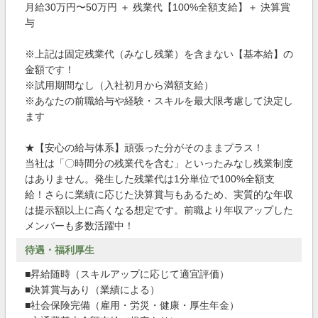
月給30万円〜50万円 ＋ 残業代【100%全額支給】＋ 決算賞
与
※上記は固定残業代（みなし残業）を含まない【基本給】の
金額です！
※試用期間なし（入社初月から満額支給）
※あなたの前職給与や経験・スキルを最大限考慮して決定し
ます
★【安心の給与体系】頑張った分がそのままプラス！
当社は「〇時間分の残業代を含む」といったみなし残業制度
はありません。発生した残業代は1分単位で100%全額支
給！さらに業績に応じた決算賞与もあるため、実質的な年収
は提示額以上に高くなる想定です。前職より年収アップした
メンバーも多数活躍中！
待遇・福利厚生
■昇給随時（スキルアップに応じて適宜評価）
■決算賞与あり（業績による）
■社会保険完備（雇用・労災・健康・厚生年金）