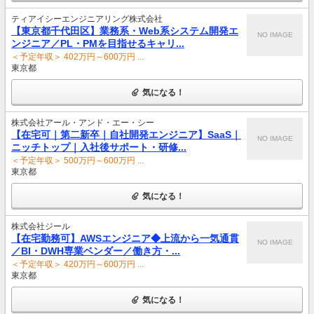
ティアイシーエンジニアリング株式会社
【東京都千代田区】業務系・Web系システム開発エ
NO IMAGE
ンジニア／PL・PMを目指せるキャリ...
＜予定年収＞ 402万円～600万円 ...
東京都
気になる！
株式会社アール・アンド・エー・シー
【在宅可｜第二新卒｜自社開発エンジニア】SaaS｜
NO IMAGE
ニッチトップ｜入社後サポート・研修...
＜予定年収＞ 500万円～600万円 ...
東京都
気になる！
株式会社ジール
【在宅勤務可】AWSエンジニア◆上流から一気通貫
NO IMAGE
／BI・DWH専業ベンダー／働き方・...
＜予定年収＞ 420万円～600万円 ...
東京都
気になる！