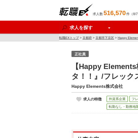
516,570
求人数
件（8/
転職EX
求人を探す
転職EXトップ
>
京都府
>
京都市下京区
>
Happy Ele
正社員
【Happy Ele
タ！！』/フレック
Happy Elements株式会社
求人の特徴
外資系企業
フ
転勤なし・勤務地