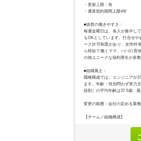
・更新上限：有
・通算契約期間上限4年
■抜群の働きやすさ：
毎週金曜日は、各人が集中し
もOKとしています。打合せや
ーク許可制度があり、女性特有
ら時短で働くママ、パパの育休
の他ユニークな福利厚生が多数
■組織風土：
職種構成では、エンジニアが15.
ます。年齢・性別問わず実力
役割）の平均年齢は37.5歳、
変更の範囲：会社の定める業務
【チーム／組織構成】