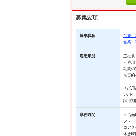
募集要項
募集職種
営業、
営業、
雇用形態
正社
＜雇用
期間の
※契約
＜試用
3ヶ月
試用期
勤務時間
＜労働
フレッ
コアタイ
休憩時間