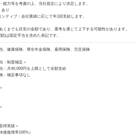
・能力等を考慮の上、当社規定により決定します。
：あり
センティブ：会社業績に応じて年1回支給します。
あくまでも目安の金額であり、選考を通じて上下する可能性があります。
月額)は固定手当を含めた表記です。
当、健康保険、厚生年金保険、雇用保険、労災保険
当・制度補足＞
当：月40,000円を上限として全額支給
険：補足事項なし
＞
＞
取得実績＞
休後復帰率100%）