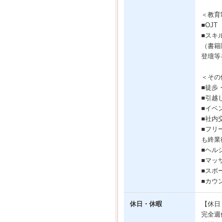
＜教育
■OJT
■スキ
（書籍
登壇等
＜その
■徒歩
■引越
■イベ
■社内
■フリ
も終業
■ヘル
■マッ
■スポ
■カウ
休日・休暇
【休日
完全週