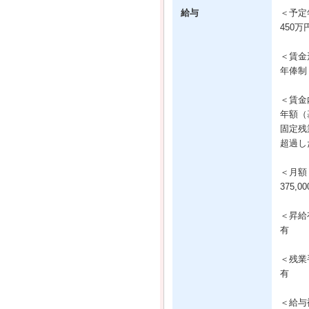
給与
＜予定
450万
＜賃金
年俸制
＜賃金
年額（基
固定残業
超過し
＜月額
375,
＜昇給
有
＜残業
有
＜給与