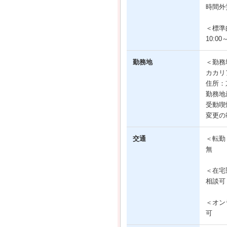
時間外
＜標準
10:00～
勤務地
＜勤務
カカリ
住所：
勤務地
受動喫
変更の
交通
＜転勤
無
＜在宅
相談可
＜オン
可