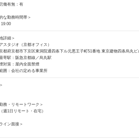
労働有無：有
的な勤務時間帯＞
19:00
地詳細＞
アスタジオ（京都オフィス）
京都府京都市下京区東洞院通四条下ル元悪王子町51番地 東京建物四条烏丸ビル 
最寄駅：阪急京都線／烏丸駅
煙対策：屋内全面禁煙
範囲：会社の定める事業所
＞
勤務・リモートワーク＞
（週1日リモート・在宅）
ライン面接＞