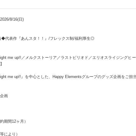
26/8/16(日)
当◆代表作『あんスタ！！』/フレックス制/福利厚生◎
ight me up!!／メルクストーリア／ラストピリオド／エリオスライジング
】
ht me up!!』を中心とした、Happy Elementsグループのグッズ企画を
企画
約期間12ヶ月）
等により）