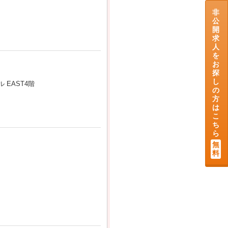
非
公
開
求
人
を
お
探
し
EAST4階
の
方
は
こ
ち
ら
無
料