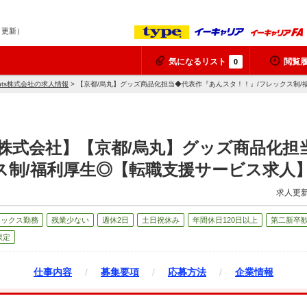
7 更新）
気になるリスト
閲覧
0
ments株式会社の求人情報
> 【京都/烏丸】グッズ商品化担当◆代表作『あんスタ！！』/フレックス制
ments株式会社】【京都/烏丸】グッズ商品
ス制/福利厚生◎【転職支援サービス求人
求人更新
レックス勤務
残業少ない
週休2日
土日祝休み
年間休日120日以上
第二新卒
限定
仕事内容
/
募集要項
/
応募方法
/
企業情報