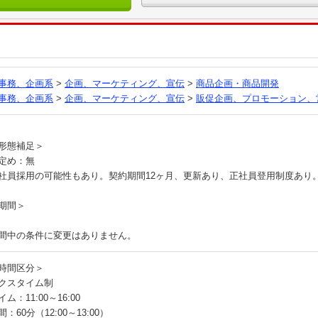
る
事務、企画系
>
企画、マーケティング、宣伝
>
商品企画・商品開発
事務、企画系
>
企画、マーケティング、宣伝
>
販促企画、プロモーション、
員
形態補足＞
定め：無
社員採用の可能性もあり。契約期間12ヶ月、更新あり、正社員登用制度あり
期間＞
間中の条件に変更はありません。
時間区分＞
クスタイム制
ム：11:00～16:00
：60分（12:00～13:00）