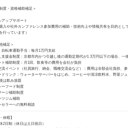
制度・資格補助補足＞
ルアップサポート
購入や社外カンファレンス参加費用の補助・技術向上や情報共有を目的とし
を行っています）
他補足＞
・自転車通勤手当：毎月1万円支給
し支援金制度：京都市内かつ引越し後の通勤定期代が1.3万円以下の場合、一律
ント補助制度：月1回、飲食等の費用を会社が負担
交流イベント（社員旅行、納会、職種交流会など）：費用は全額会社負担、参
ードリンク：ウォーターサーバーをはじめ、コーヒーや清涼飲料水、野菜ジ
後は飲み放題
シーフード制度
サージ補助制度
ーツジム補助
ンセラーへの無料相談
・休暇】
休2日制（休日は土日祝日）