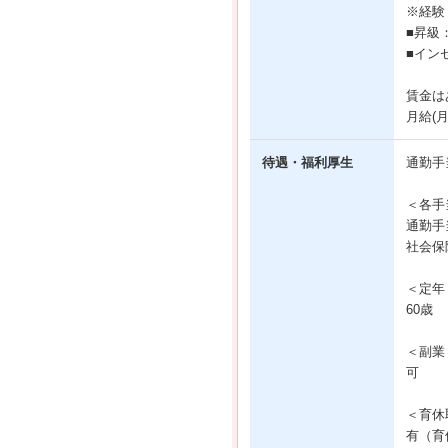
※経験
■昇級
■イン
賃金は
月給(
待遇・福利厚生
通勤手
＜各手
通勤手
社会保
＜定年
60歳
＜副業
可
＜育休
有（育