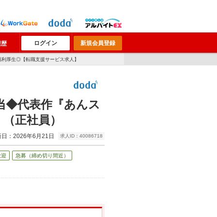
ログイン
新規会員登録
履歴
/福利厚生◎【転職支援サービス求人】
化担当◆代表作『あんス
】（正社員）
日：2026年6月21日
求人ID：40086718
歓迎
急募（締め切り間近）