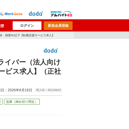
ログイン
新規会員登録
履歴
休・残業5h以下【転職支援サービス求人】
ライバー（法人向け
ービス求人】（正社
日：2026年6月16日
求人ID：40116922
問
急募（締め切り間近）