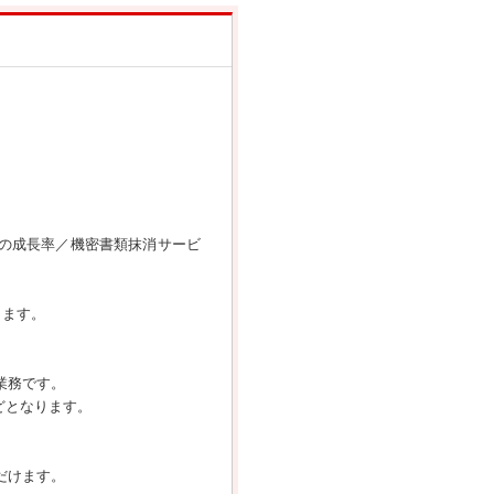
％の成長率／機密書類抹消サービ
きます。
業務です。
どとなります。
だけます。