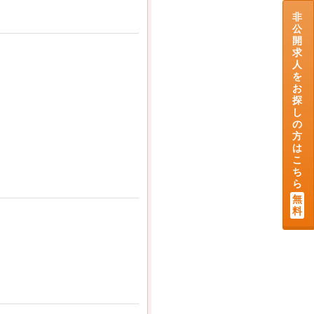
非
公
開
求
人
を
お
探
し
の
方
は
こ
ち
ら
無
料