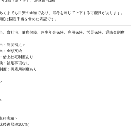
：年2回（夏・冬）、決算賞与1回
あくまでも目安の金額であり、選考を通じて上下する可能性があります。
月額)は固定手当を含めた表記です。
当、寮社宅、健康保険、厚生年金保険、雇用保険、労災保険、退職金制度
当・制度補足＞
当：全額支給
：借上社宅制度あり
険：補足事項なし
制度：再雇用制度あり
＞
＞
取得実績＞
休後復帰率100%）