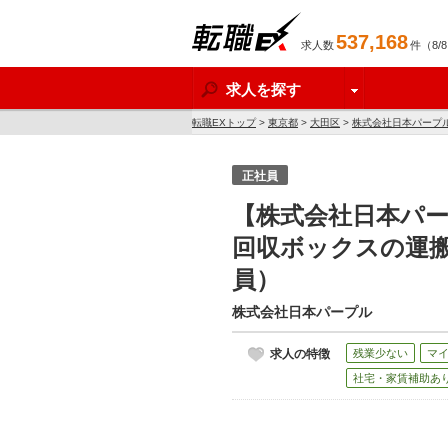
537,168
求人数
件（8/
転職EX
求人を探す
転職EXトップ
>
東京都
>
大田区
>
株式会社日本パープ
正社員
【株式会社日本パ
回収ボックスの運搬
員）
株式会社日本パープル
求人の特徴
残業少ない
マ
社宅・家賃補助あ