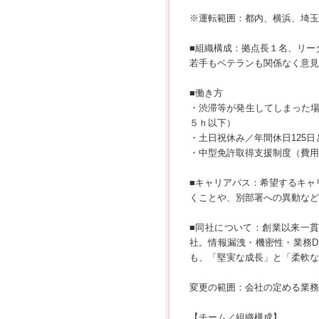
※運転範囲：都内、横浜、埼玉
■組織構成：拠点長１名、リー
若手もベテランも関係なく意見
■働き方
・渋滞等が発生してしまった
５ｈ以下）
・土日祝休み／年間休日125
・中型免許取得支援制度（費用
■キャリアパス：希望するキャ
くことや、別部署への異動など
■同社について：創業以来一
社。情報漏洩・機密性・業務
も、「堅実な成長」と「柔軟な
変更の範囲：会社の定める業務
【チーム／組織構成】