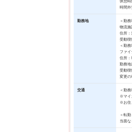
休憩時
時間外
勤務地
＜勤務
物流施
住所：東
受動喫
＜勤務
ファイ
住所：
勤務地
受動喫
変更の
交通
＜勤務
※マイ
※お住
＜転勤
当面な