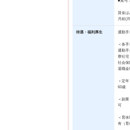
■賞与
賃金は
月給(
待遇・福利厚生
通勤手
＜各手
通勤手
寮社宅
社会保
退職金
＜定年
60歳
＜副業
可
＜育休
有（育