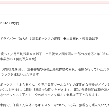
26/8/19(水)
ドライバー（法人向け回収ボックスの運搬）◆土日祝休・残業5h以下
境へ！／月平均残業５ｈ以下・土日祝休／関東圏の一部のみ対応／年105
00事業所の圧倒的導入実績】
、お客様先を回り、重要書類や各種記録媒体物の回収、運搬を行っていただ
トラックを運転いただきます
ボックス（「まもるくん」や専用集荷ツールなど）の定期的な交換がメイン
ックスを交換し、1日6～8施設を訪問いただきます。1回の作業時間は30分ほ
きたボックスを下ろし、空のボックスを積んで業務は完了となります。
車両で、保護くん自体にもキャスターがついている為、無理なく運んでいた