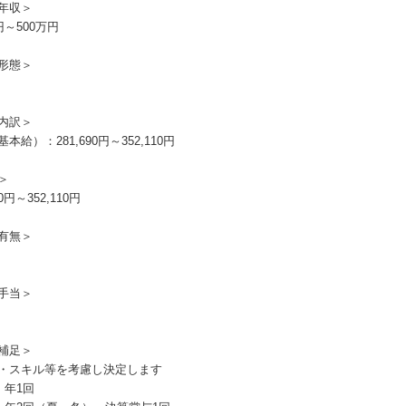
年収＞
円～500万円
形態＞
内訳＞
本給）：281,690円～352,110円
＞
90円～352,110円
有無＞
手当＞
補足＞
・スキル等を考慮し決定します
：年1回