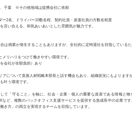
、千葉 ※その他地域は提携会社に依頼
ダー2名、ドライバー10数名程、契約社員・派遣社員の方数名程度
を言い合える、和気あいあいとした雰囲気が魅力です。
場合は残業が発生することもありますが、全社的に定時退社を目指しているた
日とメリハリをつけて働きやすい環境です。
を会社が全額負担）あり
リアについて直接人材戦略本部長と話す機会もあり、組織状況にもよりますが
も叶う環境です。
貫して「守ること」を軸に、社会・企業・個人の重要な資産である情報と物
DXなど、複数のバックオフィス支援サービスを提供する急成長中の企業です
働き方」の両立を実現するチームを目指しています。