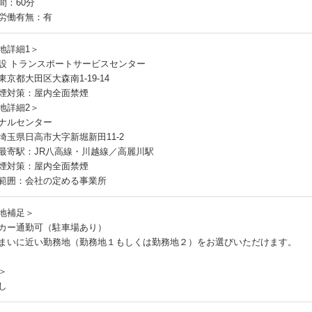
間：60分
労働有無：有
地詳細1＞
設 トランスポートサービスセンター
京都大田区大森南1-19-14
煙対策：屋内全面禁煙
地詳細2＞
ナルセンター
埼玉県日高市大字新堀新田11-2
最寄駅：JR八高線・川越線／高麗川駅
煙対策：屋内全面禁煙
範囲：会社の定める事業所
地補足＞
カー通勤可（駐車場あり）
まいに近い勤務地（勤務地１もしくは勤務地２）をお選びいただけます。
＞
し