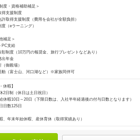
制度・資格補助補足＞
取得支援制度
免許取得支援制度（費用を会社が全額負担）
制度（eラーニング）
他補足＞
トPC支給
表彰制度（10万円の報奨金、旅行プレゼントなどあり）
拠出年金
所（御殿場）
活動（富士山、河口湖など）※家族同伴可
・休暇】
休2日制（休日は土日祝日）
給休暇10日～20日（下限日数は、入社半年経過後の付与日数となります）
日日数125日
暇、年末年始休暇、産休育休（取得実績あり）