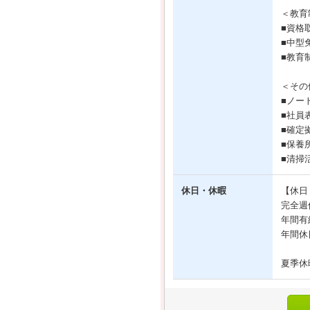
＜教育
■資格
■中型
■教育
＜その
■ノー
■社員
■確定
■保養
■清掃
休日・休暇
【休日
完全週
年間有
年間休
夏季休