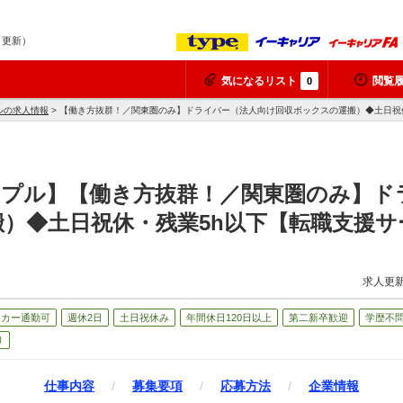
8 更新）
気になるリスト
閲覧
0
ルの求人情報
> 【働き方抜群！／関東圏のみ】ドライバー（法人向け回収ボックスの運搬）◆土日祝
ープル】【働き方抜群！／関東圏のみ】ド
）◆土日祝休・残業5h以下【転職支援サ
求人更新
イカー通勤可
週休2日
土日祝休み
年間休日120日以上
第二新卒歓迎
学歴不
り
仕事内容
/
募集要項
/
応募方法
/
企業情報