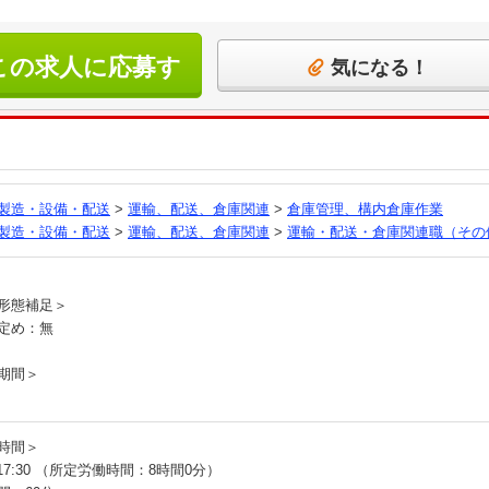
この求人に応募す
気になる！
る
製造・設備・配送
>
運輸、配送、倉庫関連
>
倉庫管理、構内倉庫作業
製造・設備・配送
>
運輸、配送、倉庫関連
>
運輸・配送・倉庫関連職（その
員
形態補足＞
定め：無
期間＞
時間＞
～17:30 （所定労働時間：8時間0分）