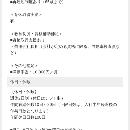
■再雇用制度あり（65歳まで）
＜育休取得実績＞
有
＜教育制度・資格補助補足＞
■資格取得支援あり：
・費用会社負担（会社が定める資格に限る。自動車検査員な
ど）
＜その他補足＞
■満勤手当：10,000円／月
休日・休暇
【休日・休暇】
週休2日制（休日はシフト制）
年間有給休暇10日～20日（下限日数は、入社半年経過後の
付与日数となります）
年間休日日数108日