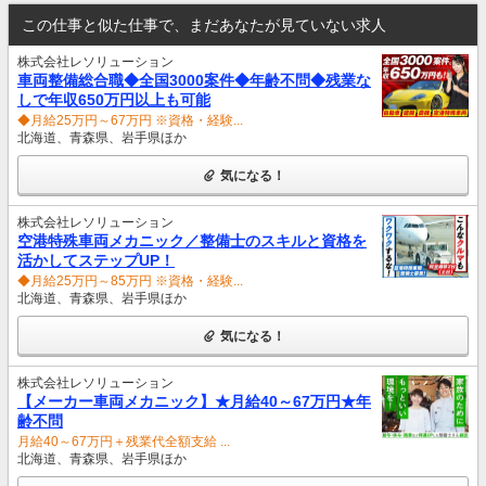
この仕事と似た仕事で、まだあなたが見ていない求人
株式会社レソリューション
車両整備総合職◆全国3000案件◆年齢不問◆残業な
しで年収650万円以上も可能
◆月給25万円～67万円 ※資格・経験...
北海道、青森県、岩手県ほか
気になる！
株式会社レソリューション
空港特殊車両メカニック／整備士のスキルと資格を
活かしてステップUP！
◆月給25万円～85万円 ※資格・経験...
北海道、青森県、岩手県ほか
気になる！
株式会社レソリューション
【メーカー車両メカニック】★月給40～67万円★年
齢不問
月給40～67万円＋残業代全額支給 ...
北海道、青森県、岩手県ほか