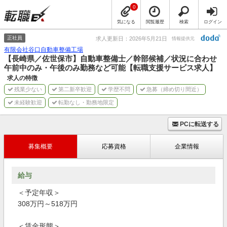
0
気になる
閲覧履歴
検索
ログイン
正社員
求人更新日：2026年5月21日
情報提供元
有限会社谷口自動車整備工場
【長崎県／佐世保市】自動車整備士／幹部候補／状況に合わせ
午前中のみ・午後のみ勤務など可能【転職支援サービス求人】
求人の特徴
残業少ない
第二新卒歓迎
学歴不問
急募（締め切り間近）
未経験歓迎
転勤なし・勤務地限定
PCに転送する
募集概要
応募資格
企業情報
給与
＜予定年収＞
308万円～518万円
＜賃金形態＞