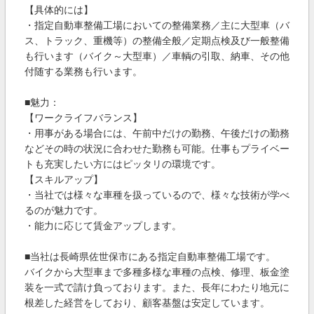
【具体的には】
・指定自動車整備工場においての整備業務／主に大型車（バ
ス、トラック、重機等）の整備全般／定期点検及び一般整備
も行います（バイク～大型車）／車輌の引取、納車、その他
付随する業務も行います。
■魅力：
【ワークライフバランス】
・用事がある場合には、午前中だけの勤務、午後だけの勤務
などその時の状況に合わせた勤務も可能。仕事もプライベー
トも充実したい方にはピッタリの環境です。
【スキルアップ】
・当社では様々な車種を扱っているので、様々な技術が学べ
るのが魅力です。
・能力に応じて賃金アップします。
■当社は長崎県佐世保市にある指定自動車整備工場です。
バイクから大型車まで多種多様な車種の点検、修理、板金塗
装を一式で請け負っております。また、長年にわたり地元に
根差した経営をしており、顧客基盤は安定しています。