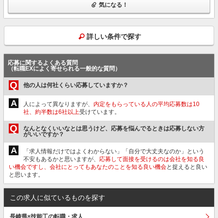
気になる！
詳しい条件で探す
応募に関するよくある質問
（転職EXによく寄せられる一般的な質問）
Q
他の人は何社くらい応募していますか？
A
人によって異なりますが、
内定をもらっている人の平均応募数は10
社、約半数は6社以上
受けています。
Q
なんとなくいいなとは思うけど、応募を悩んでるときは応募しない方
がいいですか？
A
「求人情報だけではよくわからない」「自分で大丈夫なのか」という
不安もあるかと思いますが、
応募して面接を受けるのは会社を知る良
い機会ですし、会社にとってもあなたのことを知る良い機会
と捉えると良い
と思います。
この求人に似ているものを探す
長崎県×技能工の転職・求人