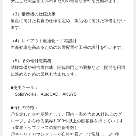
安定した製品を生み出すための最適な条件を見極めます。
（3）量産機の仕様決定
量産に向けた装置の仕様を定め、製品化に向けた準備を行い
ます。
（4）レイアウト最適化・工程設計
生産効率を高めるための装置配置や工程の設計を行います。
（5）その他付随業務
試験準備や報告書作成、関係部門との調整など、開発を円滑
に進めるための業務も含まれます。
■使用ツール：
・SolidWorks、AutoCAD、ANSYS
■当社の特徴：
◎安定した会社基盤として、国内・海外含め30社以上のグ
ループ、あらゆる業界1,000件以上の顧客群を持っています
（業界トップクラスの案件保有数）
◎キャリアカウンセラーが自社社員として常駐し、5年後、