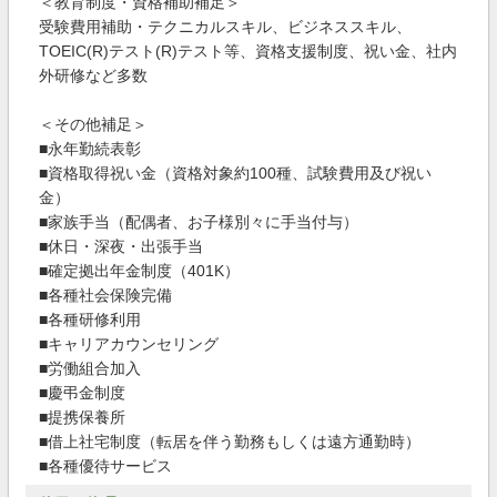
＜教育制度・資格補助補足＞
受験費用補助・テクニカルスキル、ビジネススキル、
TOEIC(R)テスト(R)テスト等、資格支援制度、祝い金、社内
外研修など多数
＜その他補足＞
■永年勤続表彰
■資格取得祝い金（資格対象約100種、試験費用及び祝い
金）
■家族手当（配偶者、お子様別々に手当付与）
■休日・深夜・出張手当
■確定拠出年金制度（401K）
■各種社会保険完備
■各種研修利用
■キャリアカウンセリング
■労働組合加入
■慶弔金制度
■提携保養所
■借上社宅制度（転居を伴う勤務もしくは遠方通勤時）
■各種優待サービス