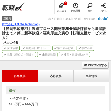
0
気になる
閲覧履歴
検索
ログイン
正社員
求人更新日：2026年7月1日
情報提供元
株式会社BREXA Technology
【静岡県駿東郡】製造プロセス開発業務◆試験評価から量産設
計まで／第二新卒歓迎／福利厚生充実◎【転職支援サービス求
人】
求人の特徴
女性活躍
年間休日120日以上
第二新卒歓迎
学歴不問
急募（締め切り間近）
未経験歓迎
社宅・家賃補助あり
PCに転送する
募集概要
応募資格
企業情報
給与
＜予定年収＞
416万円～666万円