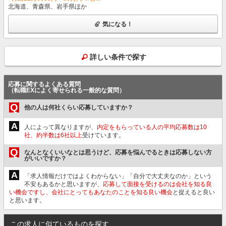
北海道、青森県、岩手県ほか
気になる！
詳しい条件で探す
応募に関するよくある質問
（転職EXによく寄せられる一般的な質問）
Q
他の人は何社くらい応募していますか？
A
人によって異なりますが、
内定をもらっている人の平均応募数は10
社、約半数は6社以上
受けています。
Q
なんとなくいいなとは思うけど、応募を悩んでるときは応募しない方
がいいですか？
A
「求人情報だけではよくわからない」「自分で大丈夫なのか」という
不安もあるかと思いますが、
応募して面接を受けるのは会社を知る良
い機会ですし、会社にとってもあなたのことを知る良い機会
と捉えると良い
と思います。
この求人に似ているものを探す