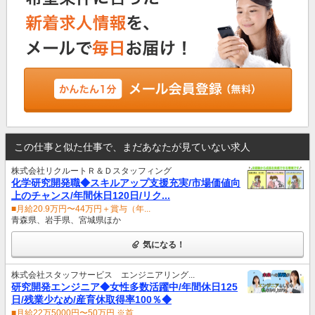
この仕事と似た仕事で、まだあなたが見ていない求人
株式会社リクルートＲ＆Ｄスタッフィング
化学研究開発職◆スキルアップ支援充実/市場価値向
上のチャンス/年間休日120日/リク...
■月給20.9万円〜44万円＋賞与（年...
青森県、岩手県、宮城県ほか
気になる！
株式会社スタッフサービス エンジニアリング...
研究開発エンジニア◆女性多数活躍中/年間休日125
日/残業少なめ/産育休取得率100％◆
■月給22万5000円〜50万円 ※首...