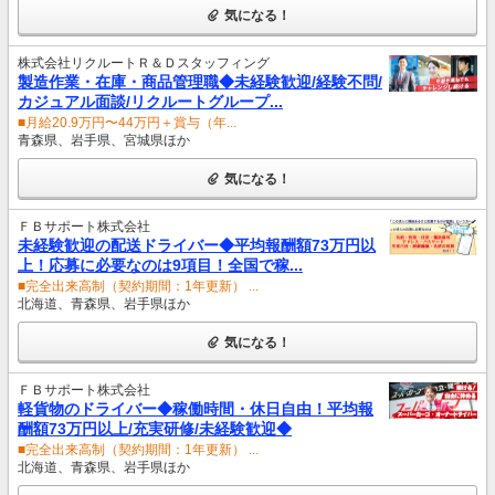
気になる！
株式会社リクルートＲ＆Ｄスタッフィング
製造作業・在庫・商品管理職◆未経験歓迎/経験不問/
カジュアル面談/リクルートグループ...
■月給20.9万円〜44万円＋賞与（年...
青森県、岩手県、宮城県ほか
気になる！
ＦＢサポート株式会社
未経験歓迎の配送ドライバー◆平均報酬額73万円以
上！応募に必要なのは9項目！全国で稼...
■完全出来高制（契約期間：1年更新） ...
北海道、青森県、岩手県ほか
気になる！
ＦＢサポート株式会社
軽貨物のドライバー◆稼働時間・休日自由！平均報
酬額73万円以上/充実研修/未経験歓迎◆
■完全出来高制（契約期間：1年更新） ...
北海道、青森県、岩手県ほか