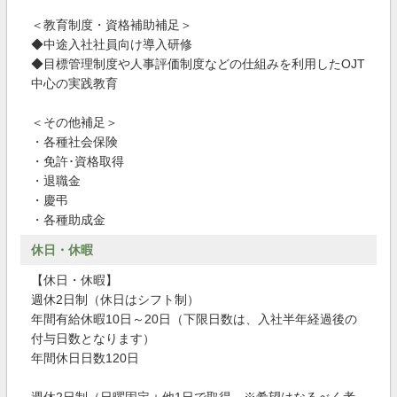
＜教育制度・資格補助補足＞
◆中途入社社員向け導入研修
◆目標管理制度や人事評価制度などの仕組みを利用したOJT
中心の実践教育
＜その他補足＞
・各種社会保険
・免許･資格取得
・退職金
・慶弔
・各種助成金
休日・休暇
【休日・休暇】
週休2日制（休日はシフト制）
年間有給休暇10日～20日（下限日数は、入社半年経過後の
付与日数となります）
年間休日日数120日