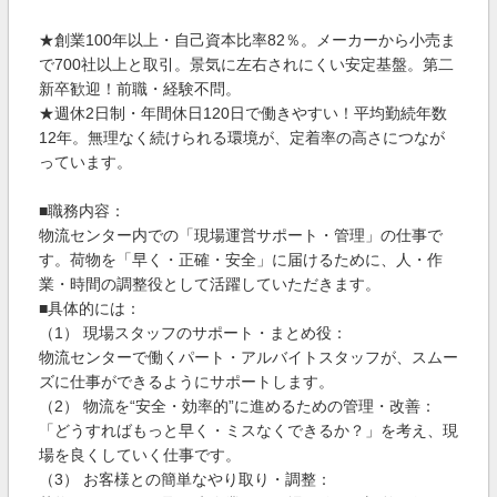
★創業100年以上・自己資本比率82％。メーカーから小売ま
で700社以上と取引。景気に左右されにくい安定基盤。第二
新卒歓迎！前職・経験不問。
★週休2日制・年間休日120日で働きやすい！平均勤続年数
12年。無理なく続けられる環境が、定着率の高さにつなが
っています。
■職務内容：
物流センター内での「現場運営サポート・管理」の仕事で
す。荷物を「早く・正確・安全」に届けるために、人・作
業・時間の調整役として活躍していただきます。
■具体的には：
（1） 現場スタッフのサポート・まとめ役：
物流センターで働くパート・アルバイトスタッフが、スムー
ズに仕事ができるようにサポートします。
（2） 物流を“安全・効率的”に進めるための管理・改善：
「どうすればもっと早く・ミスなくできるか？」を考え、現
場を良くしていく仕事です。
（3） お客様との簡単なやり取り・調整：