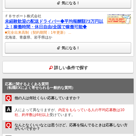
気になる！
ＦＢサポート株式会社
未経験歓迎の配送ドライバー◆平均報酬額73万円以
上！稼働時間・休日自由/全国で稼働可能◆
■完全出来高制（契約期間：1年更新） ...
北海道、青森県、岩手県ほか
気になる！
詳しい条件で探す
応募に関するよくある質問
（転職EXによく寄せられる一般的な質問）
Q
他の人は何社くらい応募していますか？
A
人によって異なりますが、
内定をもらっている人の平均応募数は10
社、約半数は6社以上
受けています。
Q
なんとなくいいなとは思うけど、応募を悩んでるときは応募しない方
がいいですか？