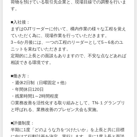
荷物を預けている取引先企業と、現場目線での調整を行いま
す。
■入社後：
まずはOJTリーダーに付いて、構内作業の様々な工程を覚え
ていただく為に、現場作業を行っていただきます。
3～6か月後には、一つの工程のリーダーとして5～6名のユ
ニットを束ねていただきます。
定期的に上長との面談もありますので、不安な点などあれば
相談できる環境です。
■働き方：
・週休2日制（日曜固定＋他）
・年間休日120日
・残業時間1～2時間程度
◎業務改善を活性化する取り組みとして、TN-１グランプリ
と呼ばれる、業務改善のプレゼン大会も実施。
■評価制度：
半期に1度「どのような力をつけたいか」を上長と共に目標
に向けて行動計画を決定、実行します。月に1度上長と面談