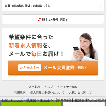
急募（締め切り間近）の転職・求人
詳しい条件で探す
会社案内
ヘルプ
パートナー紹介
利用規約
個人情報の取扱いについて
お祝い金に関して
転職EXトップ
>
岐阜県
>
羽島市
> 【岐阜/羽島】物流倉庫での管理業