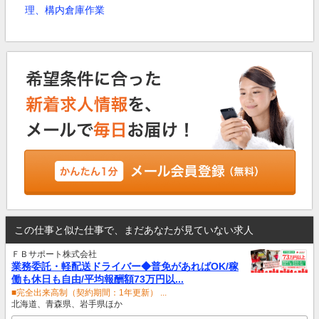
理、構内倉庫作業
この仕事と似た仕事で、まだあなたが見ていない求人
ＦＢサポート株式会社
業務委託・軽配送ドライバー◆普免があればOK/稼
働も休日も自由/平均報酬額73万円以...
■完全出来高制（契約期間：1年更新） ...
北海道、青森県、岩手県ほか