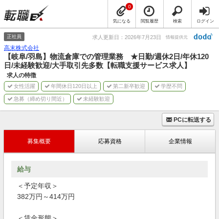
0
気になる
閲覧履歴
検索
ログイン
正社員
求人更新日：2026年7月23日
情報提供元
高末株式会社
【岐阜/羽島】物流倉庫での管理業務 ★日勤/週休2日/年休120
日/未経験歓迎/大手取引先多数【転職支援サービス求人】
求人の特徴
女性活躍
年間休日120日以上
第二新卒歓迎
学歴不問
急募（締め切り間近）
未経験歓迎
PCに転送する
募集概要
応募資格
企業情報
給与
＜予定年収＞
382万円～414万円
＜賃金形態＞