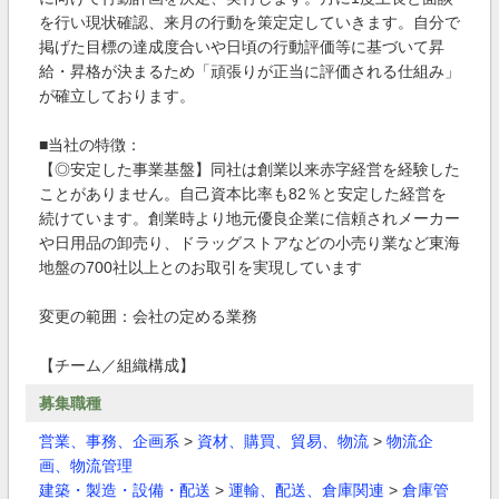
を行い現状確認、来月の行動を策定定していきます。自分で
掲げた目標の達成度合いや日頃の行動評価等に基づいて昇
給・昇格が決まるため「頑張りが正当に評価される仕組み」
が確立しております。
■当社の特徴：
【◎安定した事業基盤】同社は創業以来赤字経営を経験した
ことがありません。自己資本比率も82％と安定した経営を
続けています。創業時より地元優良企業に信頼されメーカー
や日用品の卸売り、ドラッグストアなどの小売り業など東海
地盤の700社以上とのお取引を実現しています
変更の範囲：会社の定める業務
【チーム／組織構成】
募集職種
営業、事務、企画系
>
資材、購買、貿易、物流
>
物流企
画、物流管理
建築・製造・設備・配送
>
運輸、配送、倉庫関連
>
倉庫管